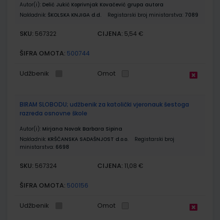
Autor(i):
Delić Jukić Koprivnjak Kovačević grupa autora
Nakladnik:
ŠKOLSKA KNJIGA d.d.
Registarski broj ministarstva:
7089
SKU:
CIJENA:
567322
5,54 €
ŠIFRA OMOTA:
500744
Udžbenik
Omot
BIRAM SLOBODU; udžbenik za katolički vjeronauk šestoga
razreda osnovne škole
Autor(i):
Mirjana Novak Barbara Sipina
Nakladnik:
KRŠĆANSKA SADAŠNJOST d.o.o.
Registarski broj
ministarstva:
6698
SKU:
CIJENA:
567324
11,08 €
ŠIFRA OMOTA:
500156
Udžbenik
Omot