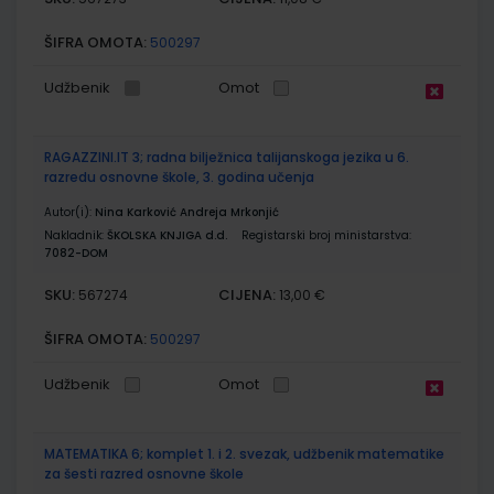
ŠIFRA OMOTA:
500297
Udžbenik
Omot
RAGAZZINI.IT 3; radna bilježnica talijanskoga jezika u 6.
razredu osnovne škole, 3. godina učenja
Autor(i):
Nina Karković Andreja Mrkonjić
Nakladnik:
ŠKOLSKA KNJIGA d.d.
Registarski broj ministarstva:
7082-DOM
SKU:
CIJENA:
567274
13,00 €
ŠIFRA OMOTA:
500297
Udžbenik
Omot
MATEMATIKA 6; komplet 1. i 2. svezak, udžbenik matematike
za šesti razred osnovne škole