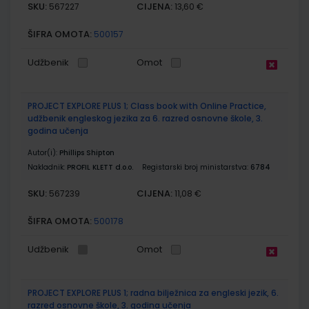
SKU:
CIJENA:
567227
13,60 €
ŠIFRA OMOTA:
500157
Udžbenik
Omot
PROJECT EXPLORE PLUS 1; Class book with Online Practice,
udžbenik engleskog jezika za 6. razred osnovne škole, 3.
godina učenja
Autor(i):
Phillips Shipton
Nakladnik:
PROFIL KLETT d.o.o.
Registarski broj ministarstva:
6784
SKU:
CIJENA:
567239
11,08 €
ŠIFRA OMOTA:
500178
Udžbenik
Omot
PROJECT EXPLORE PLUS 1; radna bilježnica za engleski jezik, 6.
razred osnovne škole, 3. godina učenja