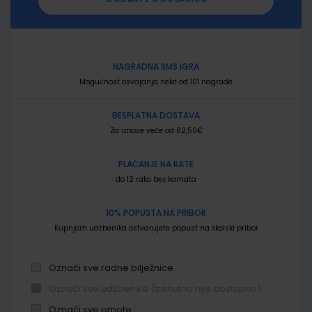
NAGRADNA SMS IGRA
Mogućnost osvajanja neke od 101 nagrade
BESPLATNA DOSTAVA
Za iznose veće od 62,50€
PLAĆANJE NA RATE
do 12 rata bez kamata
10% POPUSTA NA PRIBOR
Kupnjom udžbenika ostvarujete popust na školski pribor
Označi sve radne bilježnice
Označi sve udžbenike (trenutno nije dostupno)
Označi sve omote