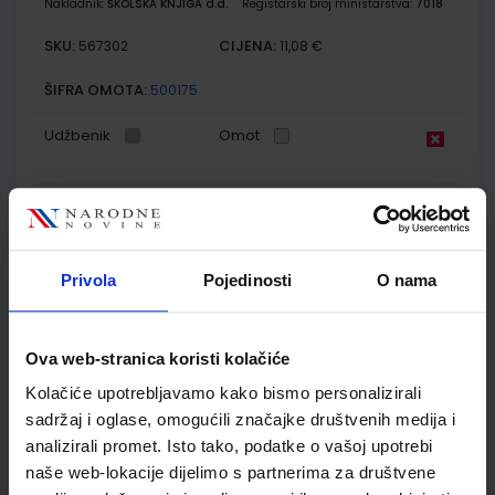
Nakladnik:
ŠKOLSKA KNJIGA d.d.
Registarski broj ministarstva:
7018
SKU:
CIJENA:
567302
11,08 €
ŠIFRA OMOTA:
500175
Udžbenik
Omot
GEA 2; radna bilježnica za geografiju u šestom razredu
osnovne škole
Autor(i):
Orešić Tišma Vuk Bujan Kralj
Privola
Pojedinosti
O nama
Nakladnik:
ŠKOLSKA KNJIGA d.d.
Registarski broj ministarstva:
7018-
DOM
SKU:
CIJENA:
567303
13,60 €
Ova web-stranica koristi kolačiće
ŠIFRA OMOTA:
500175
Kolačiće upotrebljavamo kako bismo personalizirali
sadržaj i oglase, omogućili značajke društvenih medija i
Udžbenik
Omot
analizirali promet. Isto tako, podatke o vašoj upotrebi
naše web-lokacije dijelimo s partnerima za društvene