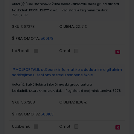
Autor(i):
Šikić Draženović Žitko Golac Jakopović Goleš grupa autora
Nakladnik:
PROFIL KLETT d.o.o.
Registarski broj ministarstva:
7136;7137
SKU:
CIJENA:
567278
22,17 €
ŠIFRA OMOTA:
500178
Udžbenik
Omot
#MOJPORTAL6; udžbenik informatike s dodatnim digitalnim
sadržajima u šestom razredu osnovne škole
Autor(i):
Babić Bubica Leko Dimovski grupa autora
Nakladnik:
ŠKOLSKA KNJIGA d.d.
Registarski broj ministarstva:
6978
SKU:
CIJENA:
567288
11,08 €
ŠIFRA OMOTA:
500163
Udžbenik
Omot