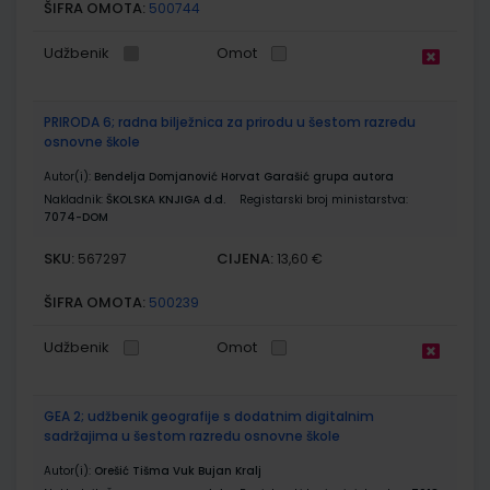
ŠIFRA OMOTA:
500744
Udžbenik
Omot
PRIRODA 6; radna bilježnica za prirodu u šestom razredu
osnovne škole
Autor(i):
Bendelja Domjanović Horvat Garašić grupa autora
Nakladnik:
ŠKOLSKA KNJIGA d.d.
Registarski broj ministarstva:
7074-DOM
SKU:
CIJENA:
567297
13,60 €
ŠIFRA OMOTA:
500239
Udžbenik
Omot
GEA 2; udžbenik geografije s dodatnim digitalnim
sadržajima u šestom razredu osnovne škole
Autor(i):
Orešić Tišma Vuk Bujan Kralj