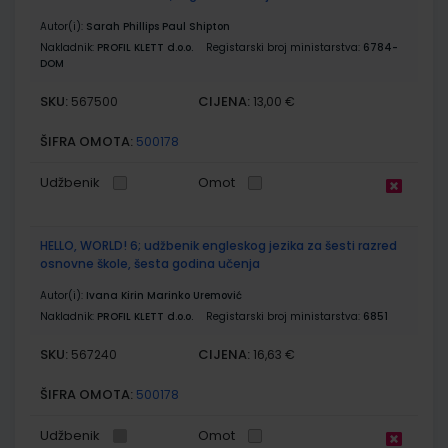
Autor(i):
Sarah Phillips Paul Shipton
Nakladnik:
PROFIL KLETT d.o.o.
Registarski broj ministarstva:
6784-
DOM
SKU:
CIJENA:
567500
13,00 €
ŠIFRA OMOTA:
500178
Udžbenik
Omot
HELLO, WORLD! 6; udžbenik engleskog jezika za šesti razred
osnovne škole, šesta godina učenja
Autor(i):
Ivana Kirin Marinko Uremović
Nakladnik:
PROFIL KLETT d.o.o.
Registarski broj ministarstva:
6851
SKU:
CIJENA:
567240
16,63 €
ŠIFRA OMOTA:
500178
Udžbenik
Omot