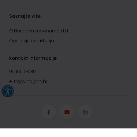
Saznajte više
O Narodnim novinama d.d.
Opći uvjeti korištenja
Kontakt informacije
01 650 28 80
e-trgovina@nn.hr