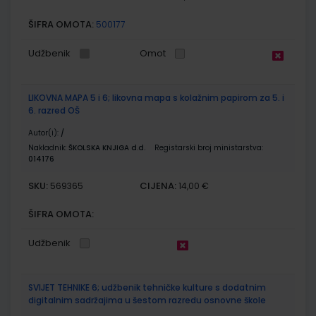
ŠIFRA OMOTA:
500177
Udžbenik
Omot
LIKOVNA MAPA 5 i 6; likovna mapa s kolažnim papirom za 5. i
6. razred OŠ
Autor(i):
/
Nakladnik:
ŠKOLSKA KNJIGA d.d.
Registarski broj ministarstva:
014176
SKU:
CIJENA:
569365
14,00 €
ŠIFRA OMOTA:
Udžbenik
SVIJET TEHNIKE 6; udžbenik tehničke kulture s dodatnim
digitalnim sadržajima u šestom razredu osnovne škole