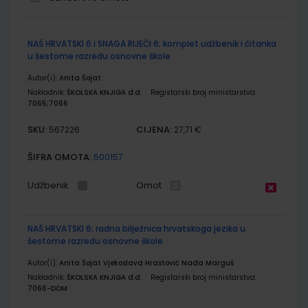
Grupirani
NAŠ HRVATSKI 6 i SNAGA RIJEČI 6; komplet udžbenik i čitanka
proizvodi
u šestome razredu osnovne škole
Autor(i):
Anita Šojat
Nakladnik:
ŠKOLSKA KNJIGA d.d.
Registarski broj ministarstva:
7065;7066
SKU:
CIJENA:
567226
27,71 €
ŠIFRA OMOTA:
500157
Udžbenik
Omot
NAŠ HRVATSKI 6; radna bilježnica hrvatskoga jezika u
šestome razredu osnovne škole
Autor(i):
Anita Šojat Vjekoslava Hrastović Nada Marguš
Nakladnik:
ŠKOLSKA KNJIGA d.d.
Registarski broj ministarstva:
7066-DOM