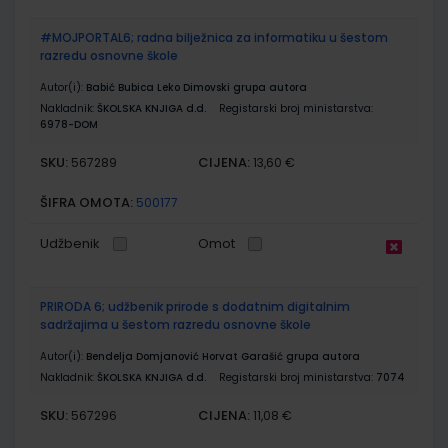
#MOJPORTAL6; radna bilježnica za informatiku u šestom
razredu osnovne škole
Autor(i):
Babić Bubica Leko Dimovski grupa autora
Nakladnik:
ŠKOLSKA KNJIGA d.d.
Registarski broj ministarstva:
6978-DOM
SKU:
CIJENA:
567289
13,60 €
ŠIFRA OMOTA:
500177
Udžbenik
Omot
PRIRODA 6; udžbenik prirode s dodatnim digitalnim
sadržajima u šestom razredu osnovne škole
Autor(i):
Bendelja Domjanović Horvat Garašić grupa autora
Nakladnik:
ŠKOLSKA KNJIGA d.d.
Registarski broj ministarstva:
7074
SKU:
CIJENA:
567296
11,08 €