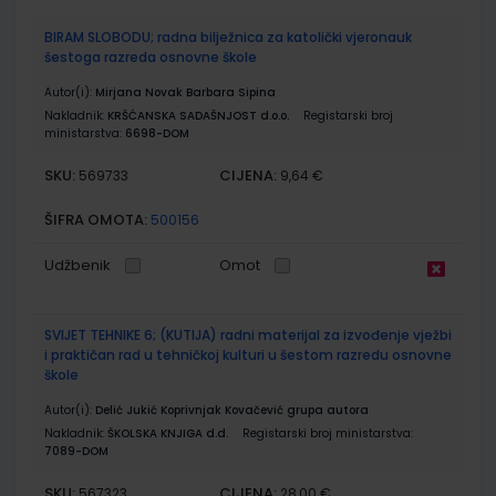
BIRAM SLOBODU; radna bilježnica za katolički vjeronauk
šestoga razreda osnovne škole
Autor(i):
Mirjana Novak Barbara Sipina
Nakladnik:
KRŠĆANSKA SADAŠNJOST d.o.o.
Registarski broj
ministarstva:
6698-DOM
SKU:
CIJENA:
569733
9,64 €
ŠIFRA OMOTA:
500156
Udžbenik
Omot
SVIJET TEHNIKE 6; (KUTIJA) radni materijal za izvođenje vježbi
i praktičan rad u tehničkoj kulturi u šestom razredu osnovne
škole
Autor(i):
Delić Jukić Koprivnjak Kovačević grupa autora
Nakladnik:
ŠKOLSKA KNJIGA d.d.
Registarski broj ministarstva:
7089-DOM
SKU:
CIJENA:
567323
28,00 €