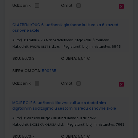
Udžbenik
Omot
GLAZBENI KRUG 6; udžbenik glazbene kulture za 6. razred
osnovne škole
Autor(i):
Ambruš-Kiš Matoš Seletković Stojaković Šimunović
Nakladnik:
PROFIL KLETT d.o.o.
Registarski broj ministarstva:
6845
SKU:
CIJENA:
567313
5,54 €
ŠIFRA OMOTA:
500285
Udžbenik
Omot
MOJE BOJE 6; udžbenik likovne kulture s dodatnim
digitalnim sadržajima u šestom razredu osnovne škole
Autor(i):
Miroslav Huzjak Kristina Horvat-Blažinović
Nakladnik:
ŠKOLSKA KNJIGA d.d.
Registarski broj ministarstva:
7063
SKU:
CIJENA:
567317
5,54 €