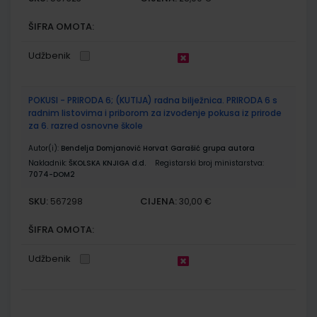
ŠIFRA OMOTA:
Udžbenik
POKUSI - PRIRODA 6; (KUTIJA) radna bilježnica. PRIRODA 6 s
radnim listovima i priborom za izvođenje pokusa iz prirode
za 6. razred osnovne škole
Autor(i):
Bendelja Domjanović Horvat Garašić grupa autora
Nakladnik:
ŠKOLSKA KNJIGA d.d.
Registarski broj ministarstva:
7074-DOM2
SKU:
CIJENA:
567298
30,00 €
ŠIFRA OMOTA:
Udžbenik