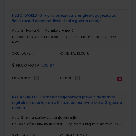
HELLO, WORLD! 6; radna bilježnica iz engleskoga jezika za
šesti razred osnovne škole, šesta godina učenja
Autor(i):
Ivana Kirin Marinko Uremović
Nakladnik:
PROFIL KLETT d.o.o.
Registarski broj ministarstva:
6851-
DOM
SKU:
CIJENA:
567241
13,00 €
ŠIFRA OMOTA:
500164
Udžbenik
Omot
RAGAZZINI.IT 3; udžbenik talijanskoga jezika s dodatnim
digitalnim sadržajima u 6. razredu osnovne škole, 3. godina
učenja
Autor(i):
Nina Karković Andreja Mrkonjić
Nakladnik:
ŠKOLSKA KNJIGA d.d.
Registarski broj ministarstva:
7082
SKU:
CIJENA:
567273
11,08 €