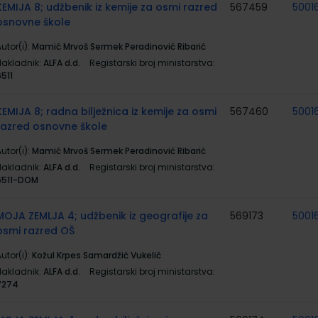
KEMIJA 8; udžbenik iz kemije za osmi razred
567459
5001
osnovne škole
utor(i):
Mamić Mrvoš Sermek Peradinović Ribarić
Nakladnik:
ALFA d.d.
Registarski broj ministarstva:
511
KEMIJA 8; radna bilježnica iz kemije za osmi
567460
5001
razred osnovne škole
utor(i):
Mamić Mrvoš Sermek Peradinović Ribarić
Nakladnik:
ALFA d.d.
Registarski broj ministarstva:
6511-DOM
MOJA ZEMLJA 4; udžbenik iz geografije za
569173
5001
osmi razred OŠ
utor(i):
Kožul Krpes Samardžić Vukelić
Nakladnik:
ALFA d.d.
Registarski broj ministarstva:
7274