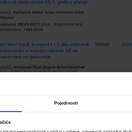
jezika za osmi razred OŠ, 5. godina učenja
utor(i):
Katharina Weber Šober Hohmann Glšck
Klobučar
Nakladnik:
PROFIL KLETT d.o.o.
Registarski broj
ministarstva:
7493-DOM
MATEMATIKA 8; komplet 1. I 2. dio, udžbenik
569168
5001
matematike u osmom razredu OŠ sa
zadatcima za rješavanje
utor(i):
Antunović Piton Bogner Boroš Havranek
ijuković Brkić Karlo Kuliš Matić Rodiger Vučić
Nakladnik:
ŠKOLSKA KNJIGA d.d.
Registarski broj
ministarstva:
7655
#MOJPORTAL8; udžbenik informatike u
569201
5001
Pojedinosti
osmom razredu osnovne škole s dodatnim
digitalnim sadržajima
utor(i):
Babić Bubica Dimovski Leko Mihočka Ružić
ačiće
Stančić Vejnović
bismo personalizirali sadržaj i oglase, omogućili značajke društv