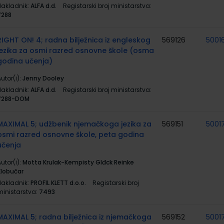
Nakladnik:
ALFA d.d.
Registarski broj ministarstva:
7288
RIGHT ON! 4; radna bilježnica iz engleskog
569126
5001
jezika za osmi razred osnovne škole (osma
godina učenja)
utor(i):
Jenny Dooley
Nakladnik:
ALFA d.d.
Registarski broj ministarstva:
7288-DOM
MAXIMAL 5; udžbenik njemačkoga jezika za
569151
5001
osmi razred osnovne škole, peta godina
učenja
utor(i):
Motta Krulak-Kempisty Glđck Reinke
Klobučar
Nakladnik:
PROFIL KLETT d.o.o.
Registarski broj
ministarstva:
7493
MAXIMAL 5; radna bilježnica iz njemačkoga
569152
5001