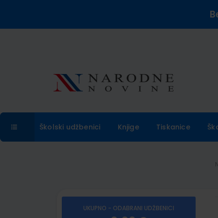
B
Školski udžbenici
Knjige
Tiskanice
Šk
UKUPNO - ODABRANI UDŽBENICI