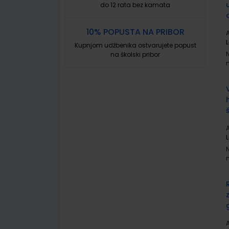
do 12 rata bez kamata
10% POPUSTA NA PRIBOR
A
L
Kupnjom udžbenika ostvarujete popust
na školski pribor
A
L
A