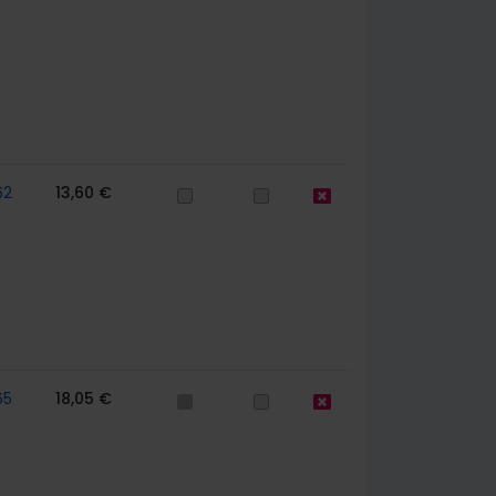
62
13,60 €
65
18,05 €