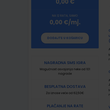
0,00 €
NA 12 RATA, SAMO
0,00 €/mj.
G
p
DODAJTE U KOŠARICU
A
NAGRADNA SMS IGRA
Mogućnost osvajanja neke od 101
nagrade
A
BESPLATNA DOSTAVA
Za iznose veće od 62,50€
PLAĆANJE NA RATE