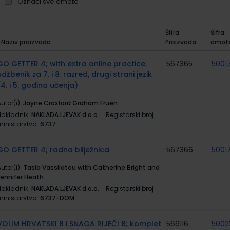
Označi sve omote
Šifra
Šifra
Naziv proizvoda
Proizvoda
omot
rupirani
roizvodi
GO GETTER 4; with extra online practice:
567365
5001
udžbenik za 7. i 8. razred, drugi strani jezik
(4. i 5. godina učenja)
utor(i):
Jayne Croxford Graham Fruen
Nakladnik:
NAKLADA LJEVAK d.o.o.
Registarski broj
ministarstva:
6737
GO GETTER 4; radna bilježnica
567366
5001
utor(i):
Tasia Vassilatou with Catherine Bright and
Jennifer Heath
Nakladnik:
NAKLADA LJEVAK d.o.o.
Registarski broj
ministarstva:
6737-DOM
VOLIM HRVATSKI 8 i SNAGA RIJEČI 8; komplet
569116
5002