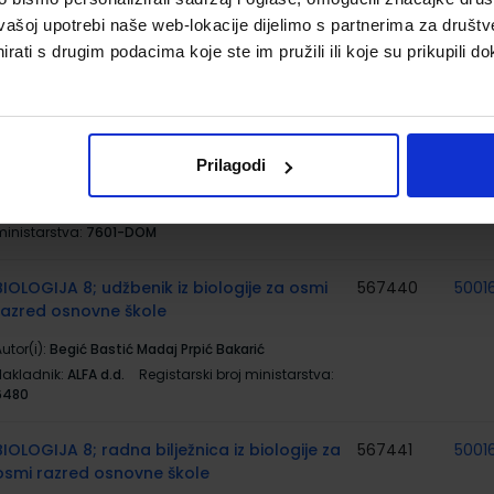
Nakladnik:
ŠKOLSKA KNJIGA d.d.
Registarski broj
vašoj upotrebi naše web-lokacije dijelimo s partnerima za društv
ministarstva:
7601
rati s drugim podacima koje ste im pružili ili koje su prikupili do
#MOJPORTAL8; radna bilježnica za
569202
5001
informatiku u osmom razredu osnovne
škole
Prilagodi
utor(i):
Babić Bubica Dimovski Leko Mihočka Ružić
Stančić Vejnović
Nakladnik:
ŠKOLSKA KNJIGA d.d.
Registarski broj
ministarstva:
7601-DOM
BIOLOGIJA 8; udžbenik iz biologije za osmi
567440
5001
razred osnovne škole
utor(i):
Begić Bastić Madaj Prpić Bakarić
Nakladnik:
ALFA d.d.
Registarski broj ministarstva:
6480
BIOLOGIJA 8; radna bilježnica iz biologije za
567441
5001
osmi razred osnovne škole