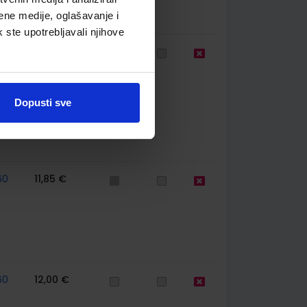
ene medije, oglašavanje i
k ste upotrebljavali njihove
77
13,60 €
Dopusti sve
60
11,85 €
60
12,00 €