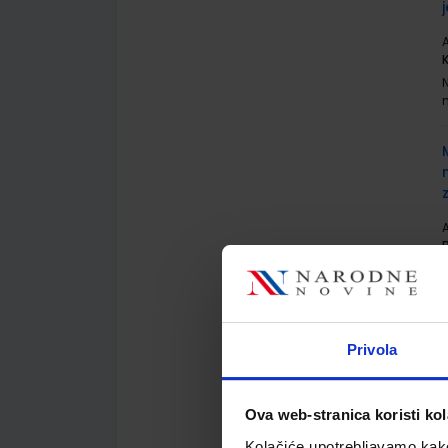
A
A
B
Privola
A
Ova web-stranica koristi kol
Kolačiće upotrebljavamo kako 