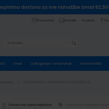
esplatna dostava za sve narudžbe iznad 62,50
Poslovnice
Kontakt
O nama
Če
Pretražite
Pretražite
ola
Ured
Odlaganje i arhiviranje
Informatika
Naslovna
OSNOVNA ŠKOLA VLADIMIR NAZOR, 8.RAZRED OŠ
Označi sve radne bilježnice
Označi sve udžbenike (tren