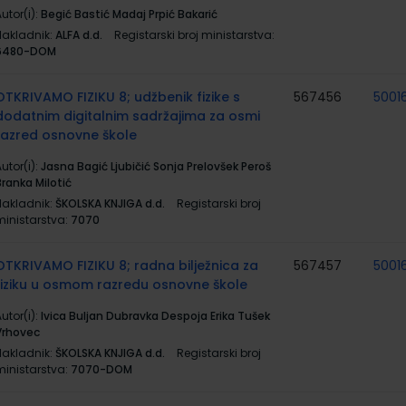
utor(i):
Begić Bastić Madaj Prpić Bakarić
Nakladnik:
ALFA d.d.
Registarski broj ministarstva:
6480-DOM
OTKRIVAMO FIZIKU 8; udžbenik fizike s
567456
5001
dodatnim digitalnim sadržajima za osmi
razred osnovne škole
utor(i):
Jasna Bagić Ljubičić Sonja Prelovšek Peroš
Branka Milotić
Nakladnik:
ŠKOLSKA KNJIGA d.d.
Registarski broj
ministarstva:
7070
OTKRIVAMO FIZIKU 8; radna bilježnica za
567457
5001
fiziku u osmom razredu osnovne škole
utor(i):
Ivica Buljan Dubravka Despoja Erika Tušek
Vrhovec
Nakladnik:
ŠKOLSKA KNJIGA d.d.
Registarski broj
ministarstva:
7070-DOM