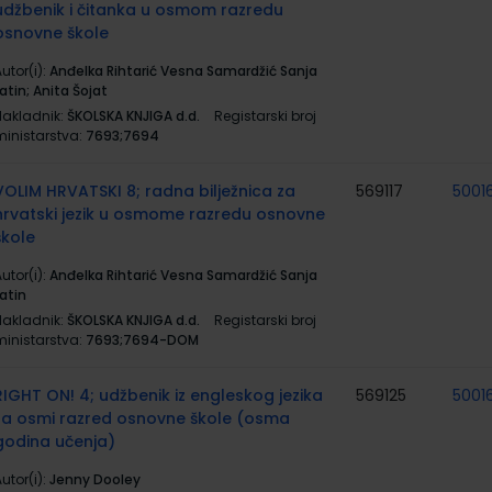
udžbenik i čitanka u osmom razredu
osnovne škole
utor(i):
Anđelka Rihtarić Vesna Samardžić Sanja
atin; Anita Šojat
Nakladnik:
ŠKOLSKA KNJIGA d.d.
Registarski broj
ministarstva:
7693;7694
VOLIM HRVATSKI 8; radna bilježnica za
569117
5001
hrvatski jezik u osmome razredu osnovne
škole
utor(i):
Anđelka Rihtarić Vesna Samardžić Sanja
atin
Nakladnik:
ŠKOLSKA KNJIGA d.d.
Registarski broj
ministarstva:
7693;7694-DOM
RIGHT ON! 4; udžbenik iz engleskog jezika
569125
5001
za osmi razred osnovne škole (osma
godina učenja)
utor(i):
Jenny Dooley