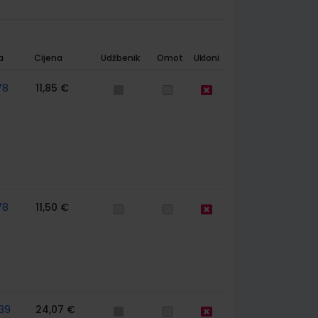
a
Cijena
Udžbenik
Omot
Ukloni
78
11,85 €
78
11,50 €
39
24,07 €