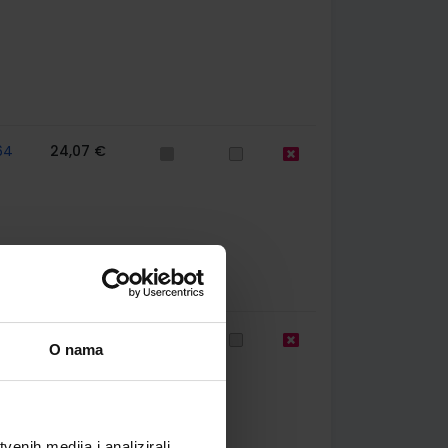
64
24,07 €
63
12,04 €
O nama
enih medija i analizirali