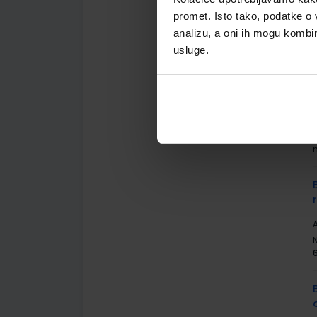
promet. Isto tako, podatke o 
analizu, a oni ih mogu kombini
usluge.
A
A