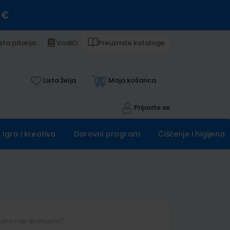
 €
sta pitanja
Vodiči
Preuzmite kataloge
Lista želja
Moja košarica
Prijavite se
Igra i kreativa
Darovni program
Čišćenje i higijena
utno nije dostupno)