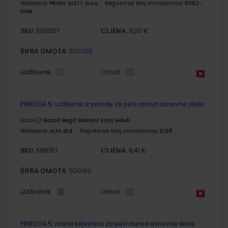
Nakladnik:
PROFIL KLETT d.o.o.
Registarski broj ministarstva:
6062-
DOM
SKU:
CIJENA:
556507
11,00 €
ŠIFRA OMOTA:
500285
Udžbenik
Omot
PRIRODA 5; udžbenik iz prirode za peti razred osnovne škole
Autor(i):
Bastić Begić Bakarić Kralj Golub
Nakladnik:
ALFA d.d.
Registarski broj ministarstva:
6138
SKU:
CIJENA:
556157
8,41 €
ŠIFRA OMOTA:
500160
Udžbenik
Omot
PRIRODA 5; radna bilježnica za peti razred osnovne škole