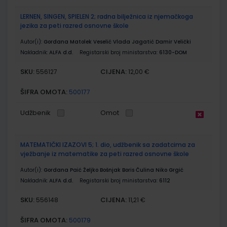
LERNEN, SINGEN, SPIELEN 2; radna bilježnica iz njemačkoga
jezika za peti razred osnovne škole
Autor(i):
Gordana Matolek Veselić Vlada Jagatić Damir Velički
Nakladnik:
ALFA d.d.
Registarski broj ministarstva:
6130-DOM
SKU:
CIJENA:
556127
12,00 €
ŠIFRA OMOTA:
500177
Udžbenik
Omot
MATEMATIČKI IZAZOVI 5; 1. dio, udžbenik sa zadatcima za
vježbanje iz matematike za peti razred osnovne škole
Autor(i):
Gordana Paić Željko Bošnjak Boris Čulina Niko Grgić
Nakladnik:
ALFA d.d.
Registarski broj ministarstva:
6112
SKU:
CIJENA:
556148
11,21 €
ŠIFRA OMOTA:
500179