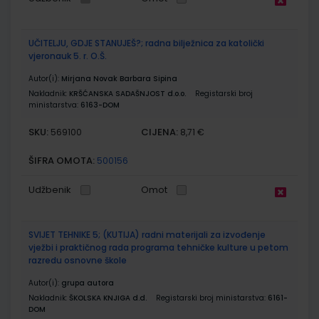
UČITELJU, GDJE STANUJEŠ?; radna bilježnica za katolički
vjeronauk 5. r. O.Š.
Autor(i):
Mirjana Novak Barbara Sipina
Nakladnik:
KRŠĆANSKA SADAŠNJOST d.o.o.
Registarski broj
ministarstva:
6163-DOM
SKU:
CIJENA:
569100
8,71 €
ŠIFRA OMOTA:
500156
Udžbenik
Omot
SVIJET TEHNIKE 5; (KUTIJA) radni materijali za izvođenje
vježbi i praktičnog rada programa tehničke kulture u petom
razredu osnovne škole
Autor(i):
grupa autora
Nakladnik:
ŠKOLSKA KNJIGA d.d.
Registarski broj ministarstva:
6161-
DOM