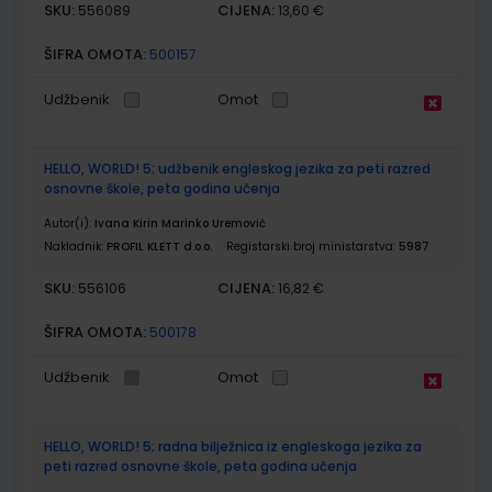
SKU:
CIJENA:
556089
13,60 €
ŠIFRA OMOTA:
500157
Udžbenik
Omot
HELLO, WORLD! 5; udžbenik engleskog jezika za peti razred
osnovne škole, peta godina učenja
Autor(i):
Ivana Kirin Marinko Uremović
Nakladnik:
PROFIL KLETT d.o.o.
Registarski broj ministarstva:
5987
SKU:
CIJENA:
556106
16,82 €
ŠIFRA OMOTA:
500178
Udžbenik
Omot
HELLO, WORLD! 5; radna bilježnica iz engleskoga jezika za
peti razred osnovne škole, peta godina učenja