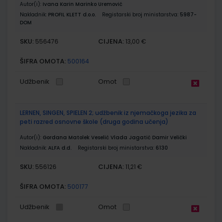
Autor(i):
Ivana Karin Marinko Uremović
Nakladnik:
PROFIL KLETT d.o.o.
Registarski broj ministarstva:
5987-
DOM
SKU:
CIJENA:
556476
13,00 €
ŠIFRA OMOTA:
500164
Udžbenik
Omot
LERNEN, SINGEN, SPIELEN 2; udžbenik iz njemačkoga jezika za
peti razred osnovne škole (druga godina učenja)
Autor(i):
Gordana Matolek Veselić Vlada Jagatić Damir Velički
Nakladnik:
ALFA d.d.
Registarski broj ministarstva:
6130
SKU:
CIJENA:
556126
11,21 €
ŠIFRA OMOTA:
500177
Udžbenik
Omot