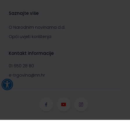
Saznajte više
O Narodnim novinama d.d.
Opći uvjeti korištenja
Kontakt informacije
01 650 28 80
e-trgovina@nn.hr