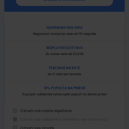
NAGRADNA SMS IGRA
Mogućnost osvajanja neke od 101 nagrade
BESPLATNA DOSTAVA
Za iznose veće od 62,50€
PLAĆANJE NA RATE
do 12 rata bez kamata
10% POPUSTA NA PRIBOR
Kupnjom udžbenika ostvarujete popust na školski pribor
Označi sve radne bilježnice
Označi sve udžbenike (trenutno nije dostupno)
Označi sve omote