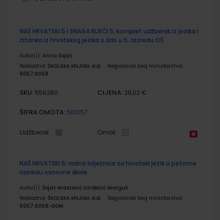
Grupirani
NAŠ HRVATSKI 5 i SNAGA RIJEČI 5; komplet udžbenik iz jezika i
proizvodi
čitanka iz hrvatskog jezika s dds u 5. razredu OŠ
Autor(i):
Anita Šojat
Nakladnik:
ŠKOLSKA KNJIGA d.d.
Registarski broj ministarstva:
6057;6058
SKU:
CIJENA:
556280
28,02 €
ŠIFRA OMOTA:
500157
Udžbenik
Omot
NAŠ HRVATSKI 5; radna bilježnica za hrvatski jezik u petome
razredu osnovne škole
Autor(i):
Šojat Hrastović Utrobičić Marguš
Nakladnik:
ŠKOLSKA KNJIGA d.d.
Registarski broj ministarstva:
6057;6058-DOM