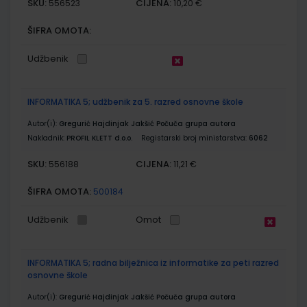
SKU:
CIJENA:
556523
10,20 €
ŠIFRA OMOTA:
Udžbenik
INFORMATIKA 5; udžbenik za 5. razred osnovne škole
Autor(i):
Gregurić Hajdinjak Jakšić Počuča grupa autora
Nakladnik:
PROFIL KLETT d.o.o.
Registarski broj ministarstva:
6062
SKU:
CIJENA:
556188
11,21 €
ŠIFRA OMOTA:
500184
Udžbenik
Omot
INFORMATIKA 5; radna bilježnica iz informatike za peti razred
osnovne škole
Autor(i):
Gregurić Hajdinjak Jakšić Počuča grupa autora