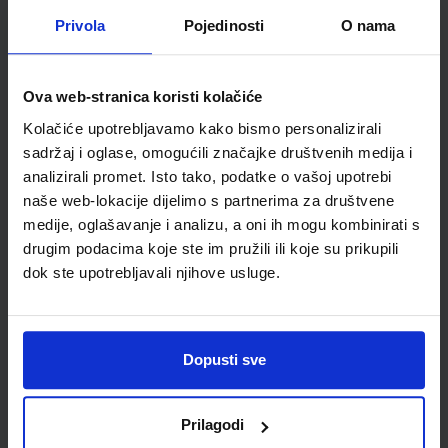
Privola
Pojedinosti
O nama
MOJA ZEMLJA 1; radna bilježnica iz geografije za peti razred
osnovne škole
Autor(i):
Ivan Gambiroža Josip Jukić Dinko Marin Ana Mesić
Ova web-stranica koristi kolačiće
Nakladnik:
ALFA d.d.
Registarski broj ministarstva:
6013-DOM
Kolačiće upotrebljavamo kako bismo personalizirali
SKU:
CIJENA:
556166
12,00 €
sadržaj i oglase, omogućili značajke društvenih medija i
analizirali promet. Isto tako, podatke o vašoj upotrebi
ŠIFRA OMOTA:
500160
naše web-lokacije dijelimo s partnerima za društvene
Udžbenik
Omot
medije, oglašavanje i analizu, a oni ih mogu kombinirati s
drugim podacima koje ste im pružili ili koje su prikupili
dok ste upotrebljavali njihove usluge.
VREMEPLOV 5; udžbenik povijesti za peti razred osnovne
škole
Autor(i):
Budak Hajdarović Kujundžić Labor
Nakladnik:
PROFIL KLETT d.o.o.
Registarski broj ministarstva:
6467
Dopusti sve
SKU:
CIJENA:
556467
11,21 €
Prilagodi
ŠIFRA OMOTA:
500159