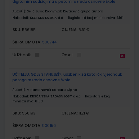
digitalnim sadržajima u petom razredu osnovne škole
Autor(i):
Delić Jukić Koprivnjak Kovačević grupa autora
Nakladnik:
ŠKOLSKA KNJIGA d.d.
Registarski broj ministarstva:
6161
SKU:
CIJENA:
556185
5,61 €
ŠIFRA OMOTA:
500744
Udžbenik
Omot
UČITELJU, GDJE STANUJEŠ?; udžbenik za katolički vjeronauk
petoga razreda osnovne škole
Autor(i):
Mirjana Novak Barbara Sipina
Nakladnik:
KRŠĆANSKA SADAŠNJOST d.o.o.
Registarski broj
ministarstva:
6163
SKU:
CIJENA:
556193
11,21 €
ŠIFRA OMOTA:
500156
Udžbenik
Omot