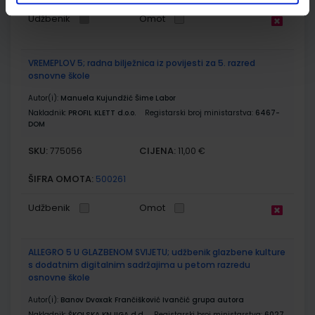
Udžbenik
Omot
VREMEPLOV 5; radna bilježnica iz povijesti za 5. razred
osnovne škole
Autor(i):
Manuela Kujundžić Šime Labor
Nakladnik:
PROFIL KLETT d.o.o.
Registarski broj ministarstva:
6467-
DOM
SKU:
CIJENA:
775056
11,00 €
ŠIFRA OMOTA:
500261
Udžbenik
Omot
ALLEGRO 5 U GLAZBENOM SVIJETU; udžbenik glazbene kulture
s dodatnim digitalnim sadržajima u petom razredu
osnovne škole
Autor(i):
Banov Dvoxak Frančišković Ivančić grupa autora
Nakladnik:
ŠKOLSKA KNJIGA d.d.
Registarski broj ministarstva:
6027