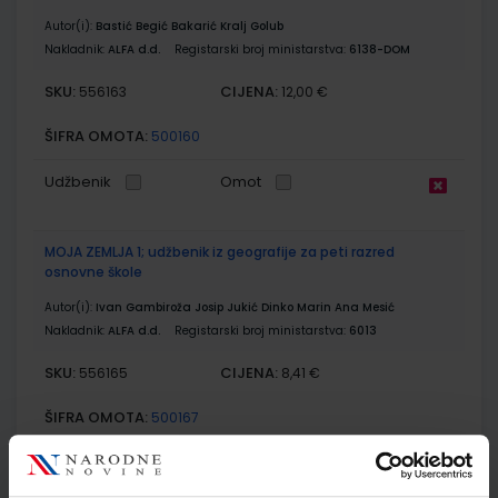
Autor(i):
Bastić Begić Bakarić Kralj Golub
Nakladnik:
ALFA d.d.
Registarski broj ministarstva:
6138-DOM
SKU:
CIJENA:
556163
12,00 €
ŠIFRA OMOTA:
500160
Udžbenik
Omot
MOJA ZEMLJA 1; udžbenik iz geografije za peti razred
osnovne škole
Autor(i):
Ivan Gambiroža Josip Jukić Dinko Marin Ana Mesić
Nakladnik:
ALFA d.d.
Registarski broj ministarstva:
6013
SKU:
CIJENA:
556165
8,41 €
ŠIFRA OMOTA:
500167
Udžbenik
Omot