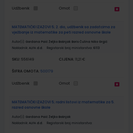
Udžbenik
Omot
MATEMATIČKI IZAZOVI 5; 2. dio, udžbenik sa zadatcima za
vježbanje iz matematike za peti razred osnovne škole
Autor(i):
Gordana Paić Željko Bošnjak Boris Čulina Niko Grgić
Nakladnik:
ALFA d.d.
Registarski broj ministarstva:
6113
SKU:
CIJENA:
556149
11,21 €
ŠIFRA OMOTA:
500179
Udžbenik
Omot
MATEMATIČKI IZAZOVI 5; radni listovi iz matematike za 5.
razred osnovne škole
Autor(i):
Gordana Paić Željko Bošnjak
Nakladnik:
ALFA d.d.
Registarski broj ministarstva: