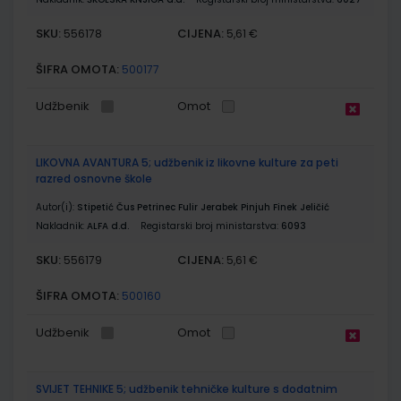
SKU:
CIJENA:
556178
5,61 €
ŠIFRA OMOTA:
500177
Udžbenik
Omot
LIKOVNA AVANTURA 5; udžbenik iz likovne kulture za peti
razred osnovne škole
Autor(i):
Stipetić Čus Petrinec Fulir Jerabek Pinjuh Finek Jeličić
Nakladnik:
ALFA d.d.
Registarski broj ministarstva:
6093
SKU:
CIJENA:
556179
5,61 €
ŠIFRA OMOTA:
500160
Udžbenik
Omot
SVIJET TEHNIKE 5; udžbenik tehničke kulture s dodatnim