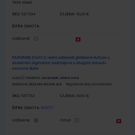
7034-DOM3
SKU:
CIJENA:
567094
10,00 €
ŠIFRA OMOTA:
Udžbenik
RAZIGRANI ZVUCI 2; radni udžbenik glazbene kulture s
dodatnim digitalnim sadržajima u drugom razredu
osnovne škole
Autor(i):
Vladimir Jandrašek Jelena Ivaci
Nakladnik:
ŠKOLSKA KNJIGA d.d.
Registarski broj ministarstva:
SKU:
CIJENA:
567763
10,50 €
ŠIFRA OMOTA:
500177
Udžbenik
Omot