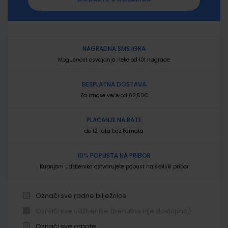
NAGRADNA SMS IGRA
Mogućnost osvajanja neke od 101 nagrade
BESPLATNA DOSTAVA
Za iznose veće od 62,50€
PLAĆANJE NA RATE
do 12 rata bez kamata
10% POPUSTA NA PRIBOR
Kupnjom udžbenika ostvarujete popust na školski pribor
Označi sve radne bilježnice
Označi sve udžbenike (trenutno nije dostupno)
Označi sve omote