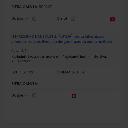
ŠIFRA OMOTA:
500297
Udžbenik
Omot
ISTRAŽUJEMO NAŠ SVIJET 2; (KUTIJA) radna bilježnica s
priborom za istraživanje u drugom razredu osnovne škole
Autor(i):
/
Nakladnik:
ŠKOLSKA KNJIGA d.d.
Registarski broj ministarstva:
7034-DOM2
SKU:
CIJENA:
567762
26,00 €
ŠIFRA OMOTA:
Udžbenik