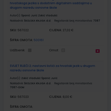
hrvatskoga jezika s dodatnim digitalnim sadržajima u
drugom razredu osnovne škole
Autor(i):
Španić Jurić Zokić Vladušić
Nakladnik:
ŠKOLSKA KNJIGA d.d.
Registarski broj ministarstva:
7087
SKU:
CIJENA:
567022
27,02 €
ŠIFRA OMOTA:
500161
Udžbenik
Omot
SVIJET RIJEČI 2; nastavni listići za hrvatski jezik u drugom
razredu osnovne škole
Autor(i):
Zokić Vladušić Španić Jurić
Nakladnik:
ŠKOLSKA KNJIGA d.d.
Registarski broj ministarstva:
7087-DOM
SKU:
CIJENA:
567023
8,00 €
ŠIFRA OMOTA: