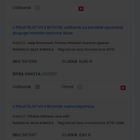
Udžbenik
U PRIJATELJSTVU S BOGOM; udžbenik za katolički vjeronauk
drugoga razreda osnovne škole
Autor(i):
Josip Šimunović Tihana Petković Suzana Lipovac
Nakladnik:
GLAS KONCILA
Registarski broj ministarstva:
6721
SKU:
CIJENA:
567096
10,80 €
ŠIFRA OMOTA:
500297
Udžbenik
Omot
U PRIJATELJSTVU S BOGOM; radna bilježnica
Autor(i):
Tihana Petković Ana Volf
Nakladnik:
GLAS KONCILA
Registarski broj ministarstva:
6721-DOM
SKU:
CIJENA:
567097
8,80 €