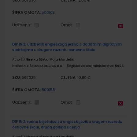
SKU:
CIJENA:
567030
12,00 €
ŠIFRA OMOTA:
500163
Udžbenik
Omot
DIP IN 2; udžbenik engleskoga jezika s dodatnim digitalnim
sadržajima u drugom razredu osnovne škole
Autor(i):
Biserka Džeba Maja Mardešić
Nakladnik:
ŠKOLSKA KNJIGA d.d.
Registarski broj ministarstva:
6994
SKU:
CIJENA:
567035
10,80 €
ŠIFRA OMOTA:
500158
Udžbenik
Omot
DIP IN 2; radna bilježnica za engleski jezik u drugom razredu
osnovne škole, druga godina učenja
Autor(i):
Biserka Džeba Maja Mardešić