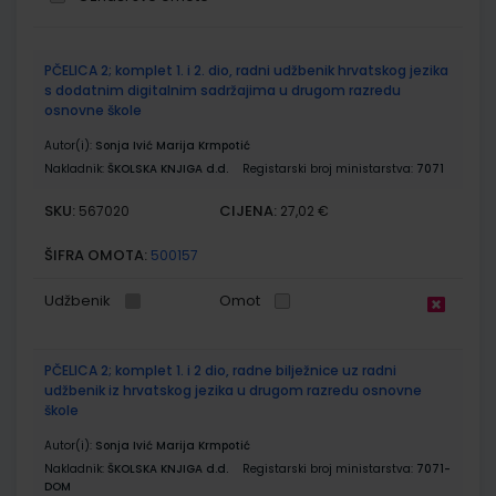
Grupirani
PČELICA 2; komplet 1. i 2. dio, radni udžbenik hrvatskog jezika
proizvodi
s dodatnim digitalnim sadržajima u drugom razredu
osnovne škole
Autor(i):
Sonja Ivić Marija Krmpotić
Nakladnik:
ŠKOLSKA KNJIGA d.d.
Registarski broj ministarstva:
7071
SKU:
CIJENA:
567020
27,02 €
ŠIFRA OMOTA:
500157
Udžbenik
Omot
PČELICA 2; komplet 1. i 2 dio, radne bilježnice uz radni
udžbenik iz hrvatskog jezika u drugom razredu osnovne
škole
Autor(i):
Sonja Ivić Marija Krmpotić
Nakladnik:
ŠKOLSKA KNJIGA d.d.
Registarski broj ministarstva:
7071-
DOM