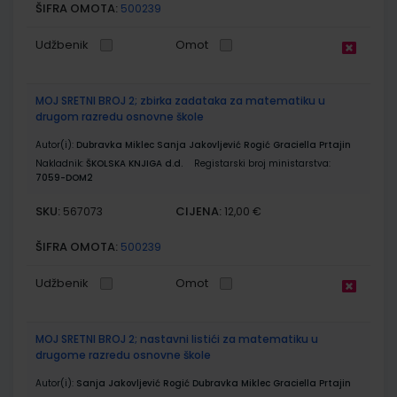
ŠIFRA OMOTA:
500239
Udžbenik
Omot
MOJ SRETNI BROJ 2; zbirka zadataka za matematiku u
drugom razredu osnovne škole
Autor(i):
Dubravka Miklec Sanja Jakovljević Rogić Graciella Prtajin
Nakladnik:
ŠKOLSKA KNJIGA d.d.
Registarski broj ministarstva:
7059-DOM2
SKU:
CIJENA:
567073
12,00 €
ŠIFRA OMOTA:
500239
Udžbenik
Omot
MOJ SRETNI BROJ 2; nastavni listići za matematiku u
drugome razredu osnovne škole
Autor(i):
Sanja Jakovljević Rogić Dubravka Miklec Graciella Prtajin