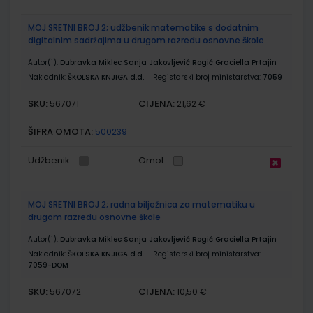
MOJ SRETNI BROJ 2; udžbenik matematike s dodatnim
digitalnim sadržajima u drugom razredu osnovne škole
Autor(i):
Dubravka Miklec Sanja Jakovljević Rogić Graciella Prtajin
Nakladnik:
ŠKOLSKA KNJIGA d.d.
Registarski broj ministarstva:
7059
SKU:
CIJENA:
567071
21,62 €
ŠIFRA OMOTA:
500239
Udžbenik
Omot
MOJ SRETNI BROJ 2; radna bilježnica za matematiku u
drugom razredu osnovne škole
Autor(i):
Dubravka Miklec Sanja Jakovljević Rogić Graciella Prtajin
Nakladnik:
ŠKOLSKA KNJIGA d.d.
Registarski broj ministarstva:
7059-DOM
SKU:
CIJENA:
567072
10,50 €