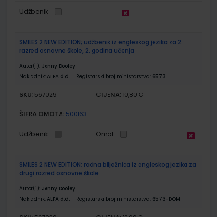
Udžbenik
SMILES 2 NEW EDITION; udžbenik iz engleskog jezika za 2.
razred osnovne škole, 2. godina učenja
Autor(i):
Jenny Dooley
Nakladnik:
ALFA d.d.
Registarski broj ministarstva:
6573
SKU:
CIJENA:
567029
10,80 €
ŠIFRA OMOTA:
500163
Udžbenik
Omot
SMILES 2 NEW EDITION; radna bilježnica iz engleskog jezika za
drugi razred osnovne škole
Autor(i):
Jenny Dooley
Nakladnik:
ALFA d.d.
Registarski broj ministarstva:
6573-DOM