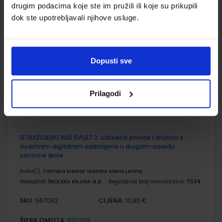
E-SVIJET 2; radna bilježnica informatike u drugom razredu
drugim podacima koje ste im pružili ili koje su prikupili
osnovne škole
dok ste upotrebljavali njihove usluge.
Autor(i):
Josipa Blagus Marijana Šundov Ana Budojević
Nakladnik:
ŠKOLSKA KNJIGA d.d.
Registarski broj ministarstva:
7002-DOM
Dopusti sve
SKU:
CIJENA:
567080
11,50 €
ŠIFRA OMOTA:
500744
Prilagodi
Udžbenik
Omot
ISTRAŽUJEMO NAŠ SVIJET 2; udžbenik prirode i društva s
dodatnim digitalnim sadržajima u drugom razredu
osnovne škole
Autor(i):
Tamara Kisovar Ivanda Alena Letina
Nakladnik:
ŠKOLSKA KNJIGA d.d.
Registarski broj ministarstva:
7034
SKU:
CIJENA:
567092
10,80 €
ŠIFRA OMOTA:
500239