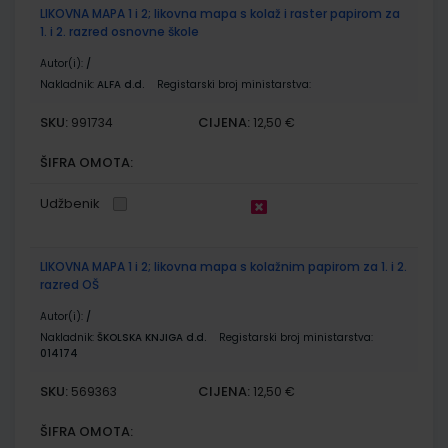
LIKOVNA MAPA 1 i 2; likovna mapa s kolaž i raster papirom za
1. i 2. razred osnovne škole
Autor(i):
/
Nakladnik:
ALFA d.d.
Registarski broj ministarstva:
SKU:
CIJENA:
991734
12,50 €
ŠIFRA OMOTA:
Udžbenik
LIKOVNA MAPA 1 i 2; likovna mapa s kolažnim papirom za 1. i 2.
razred OŠ
Autor(i):
/
Nakladnik:
ŠKOLSKA KNJIGA d.d.
Registarski broj ministarstva:
014174
SKU:
CIJENA:
569363
12,50 €
ŠIFRA OMOTA: