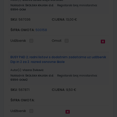
Nakladnik:
ŠKOLSKA KNJIGA d.d.
Registarski broj ministarstva:
6994-DOM
SKU:
CIJENA:
567036
13,00 €
ŠIFRA OMOTA:
500158
Udžbenik
Omot
BUSY PAD 2; radni listovi s dodatnim zadatcima uz udžbenik
Dip in 2 za 2. razred osnovne škole
Autor(i):
Vlasta Živković
Nakladnik:
ŠKOLSKA KNJIGA d.d.
Registarski broj ministarstva:
6994-DOM2
SKU:
CIJENA:
567871
9,50 €
ŠIFRA OMOTA:
Udžbenik