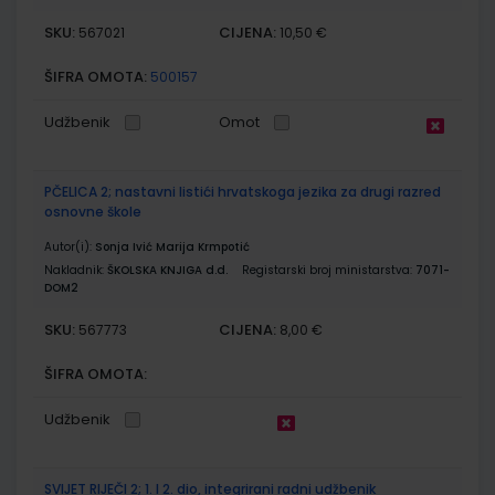
SKU:
CIJENA:
567021
10,50 €
ŠIFRA OMOTA:
500157
Udžbenik
Omot
PČELICA 2; nastavni listići hrvatskoga jezika za drugi razred
osnovne škole
Autor(i):
Sonja Ivić Marija Krmpotić
Nakladnik:
ŠKOLSKA KNJIGA d.d.
Registarski broj ministarstva:
7071-
DOM2
SKU:
CIJENA:
567773
8,00 €
ŠIFRA OMOTA:
Udžbenik
SVIJET RIJEČI 2; 1. I 2. dio, integrirani radni udžbenik