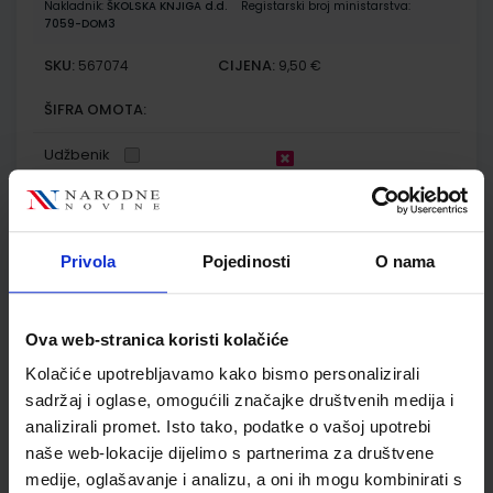
Nakladnik:
ŠKOLSKA KNJIGA d.d.
Registarski broj ministarstva:
7059-DOM3
SKU:
CIJENA:
567074
9,50 €
ŠIFRA OMOTA:
Udžbenik
E-SVIJET 2; radni udžbenik informatike s dodatnim
digitalnim sadržajima u drugom razredu osnovne škole
Privola
Pojedinosti
O nama
Autor(i):
Blagus Ljubić Klemše Flisar Odorčić Ružić Mihočka
Nakladnik:
ŠKOLSKA KNJIGA d.d.
Registarski broj ministarstva:
7002
Ova web-stranica koristi kolačiće
SKU:
CIJENA:
567079
10,80 €
Kolačiće upotrebljavamo kako bismo personalizirali
ŠIFRA OMOTA:
500239
sadržaj i oglase, omogućili značajke društvenih medija i
analizirali promet. Isto tako, podatke o vašoj upotrebi
Udžbenik
Omot
naše web-lokacije dijelimo s partnerima za društvene
medije, oglašavanje i analizu, a oni ih mogu kombinirati s