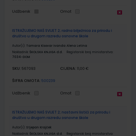
Udžbenik
Omot
ISTRAŽUJEMO NAŠ SVIJET 2; radna bilježnica za prirodu i
društvo u drugom razredu osnovne škole
Autor(i):
Tamara Kisovar Ivanda Alena Letina
Nakladnik:
ŠKOLSKA KNJIGA d.d.
Registarski broj ministarstva:
7034-DOM
SKU:
CIJENA:
567093
11,00 €
ŠIFRA OMOTA:
500239
Udžbenik
Omot
ISTRAŽUJEMO NAŠ SVIJET 2; nastavni listići za prirodu i
društvo u drugom razredu osnovne škole
Autor(i):
Stjepan Krajček
Nakladnik:
ŠKOLSKA KNJIGA d.d.
Registarski broj ministarstva: