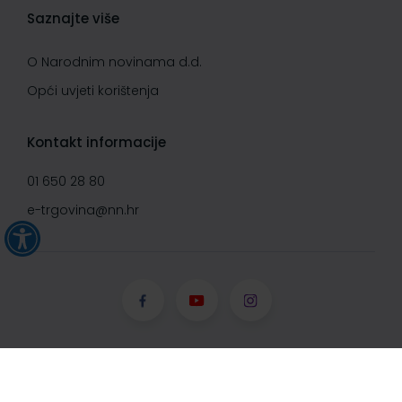
Saznajte više
O Narodnim novinama d.d.
Opći uvjeti korištenja
Kontakt informacije
01 650 28 80
e-trgovina@nn.hr