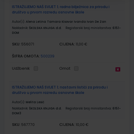
ISTRAŽUJEMO NAŠ SVIJET 1; radna bilježnica za prirodu i
društvo u prvom razredu osnovne škole
Autor(i):
Alena Letina Tamara Kisovar Ivanda Ivan De Zan
Nakladnik:
ŠKOLSKA KNJIGA d.d.
Registarski broj ministarstva:
6151-
DOM
SKU:
CIJENA:
556071
11,00 €
ŠIFRA OMOTA:
500239
Udžbenik
Omot
ISTRAŽUJEMO NAŠ SVIJET 1; nastavni listići za prirodu i
društvo u prvom razredu osnovne škole
Autor(i):
Melita Lesić
Nakladnik:
ŠKOLSKA KNJIGA d.d.
Registarski broj ministarstva:
6151-
DOM3
SKU:
CIJENA:
567770
10,00 €