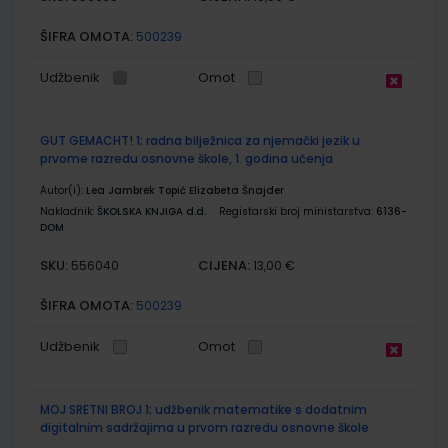
ŠIFRA OMOTA:
500239
Udžbenik
Omot
GUT GEMACHT! 1; radna bilježnica za njemački jezik u
prvome razredu osnovne škole, 1. godina učenja
Autor(i):
Lea Jambrek Topić Elizabeta Šnajder
Nakladnik:
ŠKOLSKA KNJIGA d.d.
Registarski broj ministarstva:
6136-
DOM
SKU:
CIJENA:
556040
13,00 €
ŠIFRA OMOTA:
500239
Udžbenik
Omot
MOJ SRETNI BROJ 1; udžbenik matematike s dodatnim
digitalnim sadržajima u prvom razredu osnovne škole