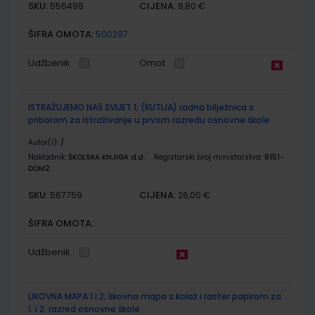
SKU:
CIJENA:
556498
8,80 €
ŠIFRA OMOTA:
500297
Udžbenik
Omot
ISTRAŽUJEMO NAŠ SVIJET 1; (KUTIJA) radna bilježnica s
priborom za istraživanje u prvom razredu osnovne škole
Autor(i):
/
Nakladnik:
ŠKOLSKA KNJIGA d.d.
Registarski broj ministarstva:
6151-
DOM2
SKU:
CIJENA:
567759
26,00 €
ŠIFRA OMOTA:
Udžbenik
LIKOVNA MAPA 1 i 2; likovna mapa s kolaž i raster papirom za
1. i 2. razred osnovne škole