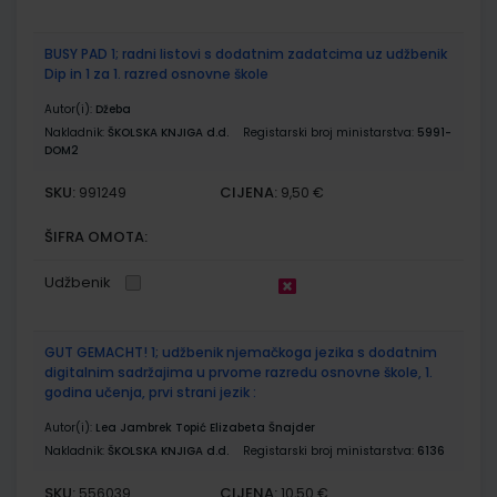
BUSY PAD 1; radni listovi s dodatnim zadatcima uz udžbenik
Dip in 1 za 1. razred osnovne škole
Autor(i):
Džeba
Nakladnik:
ŠKOLSKA KNJIGA d.d.
Registarski broj ministarstva:
5991-
DOM2
SKU:
CIJENA:
991249
9,50 €
ŠIFRA OMOTA:
Udžbenik
GUT GEMACHT! 1; udžbenik njemačkoga jezika s dodatnim
digitalnim sadržajima u prvome razredu osnovne škole, 1.
godina učenja, prvi strani jezik :
Autor(i):
Lea Jambrek Topić Elizabeta Šnajder
Nakladnik:
ŠKOLSKA KNJIGA d.d.
Registarski broj ministarstva:
6136
SKU:
CIJENA:
556039
10,50 €