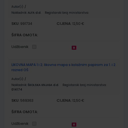
Autor(i):
/
Nakladnik:
ALFA d.d.
Registarski broj ministarstva:
SKU:
CIJENA:
991734
12,50 €
ŠIFRA OMOTA:
Udžbenik
LIKOVNA MAPA 1 i 2; likovna mapa s kolažnim papirom za 1. i 2.
razred OŠ
Autor(i):
/
Nakladnik:
ŠKOLSKA KNJIGA d.d.
Registarski broj ministarstva:
014174
SKU:
CIJENA:
569363
12,50 €
ŠIFRA OMOTA:
Udžbenik