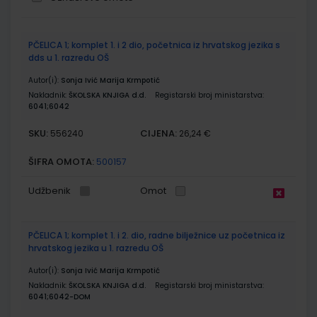
Grupirani
PČELICA 1; komplet 1. i 2 dio, početnica iz hrvatskog jezika s
proizvodi
dds u 1. razredu OŠ
Autor(i):
Sonja Ivić Marija Krmpotić
Nakladnik:
ŠKOLSKA KNJIGA d.d.
Registarski broj ministarstva:
6041;6042
SKU:
CIJENA:
556240
26,24 €
ŠIFRA OMOTA:
500157
Udžbenik
Omot
PČELICA 1; komplet 1. i 2. dio, radne bilježnice uz početnica iz
hrvatskog jezika u 1. razredu OŠ
Autor(i):
Sonja Ivić Marija Krmpotić
Nakladnik:
ŠKOLSKA KNJIGA d.d.
Registarski broj ministarstva:
6041;6042-DOM