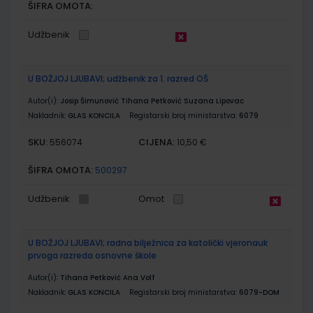
ŠIFRA OMOTA:
Udžbenik
U BOŽJOJ LJUBAVI; udžbenik za 1. razred OŠ
Autor(i):
Josip Šimunović Tihana Petković Suzana Lipovac
Nakladnik:
GLAS KONCILA
Registarski broj ministarstva:
6079
SKU:
CIJENA:
556074
10,50 €
ŠIFRA OMOTA:
500297
Udžbenik
Omot
U BOŽJOJ LJUBAVI; radna bilježnica za katolički vjeronauk
prvoga razreda osnovne škole
Autor(i):
Tihana Petković Ana Volf
Nakladnik:
GLAS KONCILA
Registarski broj ministarstva:
6079-DOM