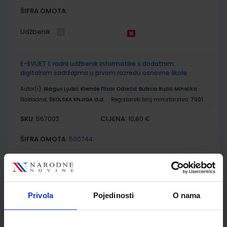
ŠIFRA OMOTA:
Udžbenik
E-SVIJET 1; radni udžbenik informatike s dodatnim
digitalnim sadržajima u prvom razredu osnovne škole
Autor(i):
Blagus Ljubić Klemše Flisar Odorčić Bubica Ružić Mihočka
Nakladnik:
ŠKOLSKA KNJIGA d.d.
Registarski broj ministarstva:
7001
SKU:
CIJENA:
567002
10,80 €
ŠIFRA OMOTA:
500744
Udžbenik
Omot
E-SVIJET 1; radna bilježnica informatike u prvom razredu
Privola
Pojedinosti
O nama
osnovne škole
Autor(i):
Josipa Blagus Marijana Šundov