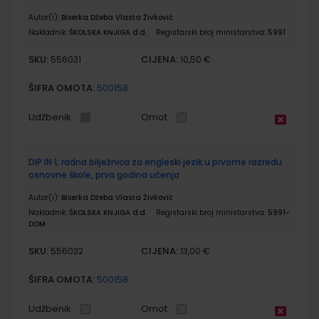
Autor(i):
Biserka Džeba Vlasta Živković
Nakladnik:
ŠKOLSKA KNJIGA d.d.
Registarski broj ministarstva:
5991
SKU:
CIJENA:
556031
10,50 €
ŠIFRA OMOTA:
500158
Udžbenik
Omot
DIP IN 1; radna bilježnica za engleski jezik u prvome razredu
osnovne škole, prva godina učenja
Autor(i):
Biserka Džeba Vlasta Živković
Nakladnik:
ŠKOLSKA KNJIGA d.d.
Registarski broj ministarstva:
5991-
DOM
SKU:
CIJENA:
556032
13,00 €
ŠIFRA OMOTA:
500158
Udžbenik
Omot