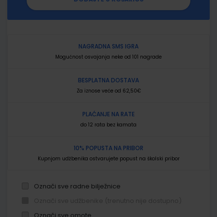
NAGRADNA SMS IGRA
Mogućnost osvajanja neke od 101 nagrade
BESPLATNA DOSTAVA
Za iznose veće od 62,50€
PLAĆANJE NA RATE
do 12 rata bez kamata
10% POPUSTA NA PRIBOR
Kupnjom udžbenika ostvarujete popust na školski pribor
Označi sve radne bilježnice
Označi sve udžbenike (trenutno nije dostupno)
Označi sve omote