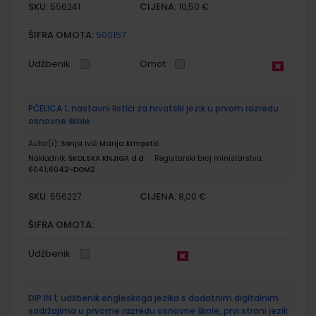
SKU:
CIJENA:
556241
10,50 €
ŠIFRA OMOTA:
500157
Udžbenik
Omot
PČELICA 1; nastavni listići za hrvatski jezik u prvom razredu
osnovne škole
Autor(i):
Sonja Ivić Marija Krmpotić
Nakladnik:
ŠKOLSKA KNJIGA d.d.
Registarski broj ministarstva:
6041;6042-DOM2
SKU:
CIJENA:
556227
8,00 €
ŠIFRA OMOTA:
Udžbenik
DIP IN 1; udžbenik engleskoga jezika s dodatnim digitalnim
sadržajima u prvome razredu osnovne škole, prvi strani jezik