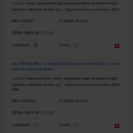
Autor(i):
Sanja Jakovljević Rogić Dubravka Miklec Graciella Prtajin
Nakladnik:
ŠKOLSKA KNJIGA d.d.
Registarski broj ministarstva:
6123
SKU:
CIJENA:
556057
20,99 €
ŠIFRA OMOTA:
500239
Udžbenik
Omot
MOJ SRETNI BROJ 1; radna bilježnica za matematiku u prvom
razredu osnovne škole
Autor(i):
Dubravka Miklec Sanja Jakovljević Rogić Graciella Prtajin
Nakladnik:
ŠKOLSKA KNJIGA d.d.
Registarski broj ministarstva:
6123-
DOM
SKU:
CIJENA:
556058
10,50 €
ŠIFRA OMOTA:
500239
Udžbenik
Omot