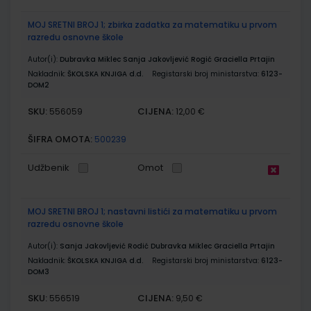
MOJ SRETNI BROJ 1; zbirka zadatka za matematiku u prvom
razredu osnovne škole
Autor(i):
Dubravka Miklec Sanja Jakovljević Rogić Graciella Prtajin
Nakladnik:
ŠKOLSKA KNJIGA d.d.
Registarski broj ministarstva:
6123-
DOM2
SKU:
CIJENA:
556059
12,00 €
ŠIFRA OMOTA:
500239
Udžbenik
Omot
MOJ SRETNI BROJ 1; nastavni listići za matematiku u prvom
razredu osnovne škole
Autor(i):
Sanja Jakovljević Rodić Dubravka Miklec Graciella Prtajin
Nakladnik:
ŠKOLSKA KNJIGA d.d.
Registarski broj ministarstva:
6123-
DOM3
SKU:
CIJENA:
556519
9,50 €