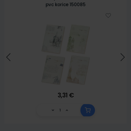
pvc korice 150085
3,31 €