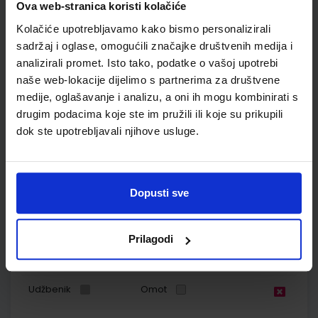
Nakladnik:
ŠKOLSKA KNJIGA d.d.
Registarski broj ministarstva:
7001-
Ova web-stranica koristi kolačiće
DOM
Kolačiće upotrebljavamo kako bismo personalizirali
SKU:
CIJENA:
567003
11,50 €
sadržaj i oglase, omogućili značajke društvenih medija i
analizirali promet. Isto tako, podatke o vašoj upotrebi
ŠIFRA OMOTA:
500744
naše web-lokacije dijelimo s partnerima za društvene
Udžbenik
Omot
medije, oglašavanje i analizu, a oni ih mogu kombinirati s
drugim podacima koje ste im pružili ili koje su prikupili
dok ste upotrebljavali njihove usluge.
ISTRAŽUJEMO NAŠ SVIJET 1; udžbenik prirode i društva s
dodatnim digitalnim sadržajima u prvom razredu osnovne
škole
Autor(i):
Alena Letina Tamara Kisovar Ivanda Ivan De Zan
Dopusti sve
Nakladnik:
ŠKOLSKA KNJIGA d.d.
Registarski broj ministarstva:
6151
SKU:
CIJENA:
556070
10,50 €
Prilagodi
ŠIFRA OMOTA:
500239
Udžbenik
Omot