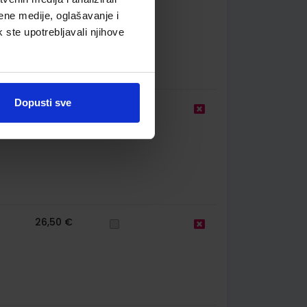
ene medije, oglašavanje i
k ste upotrebljavali njihove
Dopusti sve
22,00 €
26,50 €