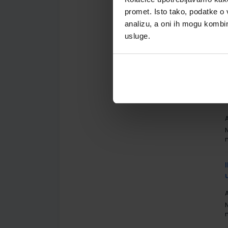
promet. Isto tako, podatke o 
analizu, a oni ih mogu kombini
A
usluge.
A
A