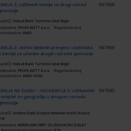
KEMIJA 2; udžbenik kemije za drugi razred
567668
gimnazije
utor(i):
Habuš Barić Tominac Liber Bajić
Nakladnik:
PROFIL KLETT d.o.o.
Registarski broj
ministarstva:
6865
KEMIJA 2; zbirka riješenih primjera i zadataka
567669
iz kemije za učenike drugih razreda gimnazije
utor(i):
Habuš Barić Tominac Liber Bajić
Nakladnik:
PROFIL KLETT d.o.o.
Registarski broj
ministarstva:
6865-DOM
ZEMLJA NA DLANU - GEOGRAFIJA 2; udžbenički
567680
komplet za geografiju u drugom razredu
gimnazije
utor(i):
Andrea Dalić Suzana Nebeski Hostić Ružica
Vuk
Nakladnik:
MERIDIJANI OBRT ZA IZDAVAČKU DJELAT.
Registarski broj ministarstva:
6711