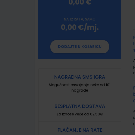
0,00 €
NA 12 RATA, SAMO
0,00 €/mj.
G
p
DODAJTE U KOŠARICU
A
NAGRADNA SMS IGRA
Mogućnost osvajanja neke od 101
nagrade
BESPLATNA DOSTAVA
A
Za iznose veće od 62,50€
PLAĆANJE NA RATE