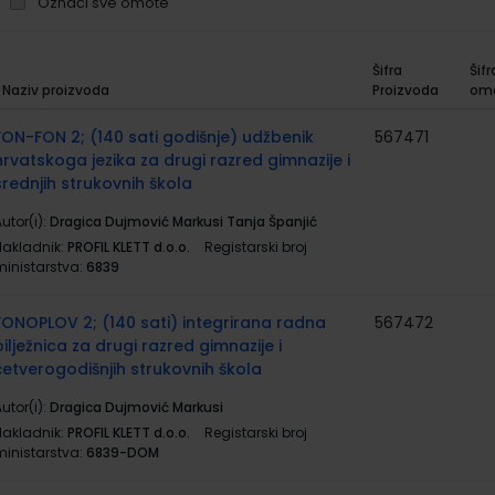
Označi sve omote
Šifra
Šifr
Naziv proizvoda
Proizvoda
om
rupirani
roizvodi
FON-FON 2; (140 sati godišnje) udžbenik
567471
hrvatskoga jezika za drugi razred gimnazije i
srednjih strukovnih škola
utor(i):
Dragica Dujmović Markusi Tanja Španjić
Nakladnik:
PROFIL KLETT d.o.o.
Registarski broj
ministarstva:
6839
FONOPLOV 2; (140 sati) integrirana radna
567472
bilježnica za drugi razred gimnazije i
četverogodišnjih strukovnih škola
utor(i):
Dragica Dujmović Markusi
Nakladnik:
PROFIL KLETT d.o.o.
Registarski broj
ministarstva:
6839-DOM