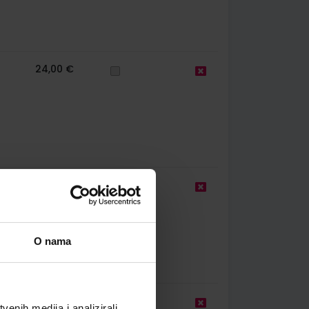
24,00 €
27,30 €
O nama
22,00 €
enih medija i analizirali