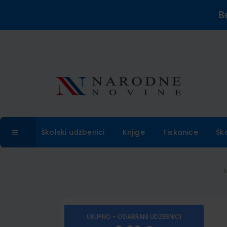
B
Školski udžbenici
Knjige
Tiskanice
Šk
UKUPNO - ODABRANI UDŽBENICI