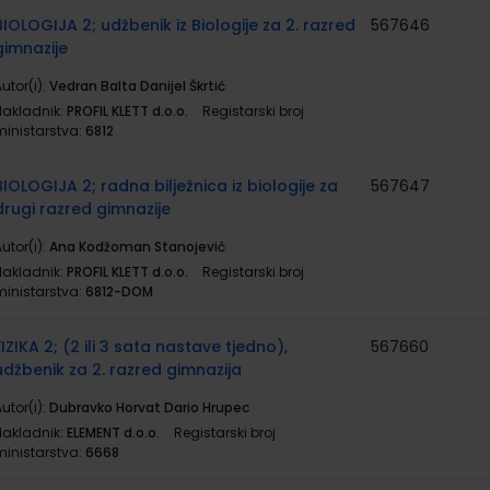
BIOLOGIJA 2; udžbenik iz Biologije za 2. razred
567646
gimnazije
utor(i):
Vedran Balta Danijel Škrtić
Nakladnik:
PROFIL KLETT d.o.o.
Registarski broj
ministarstva:
6812
BIOLOGIJA 2; radna bilježnica iz biologije za
567647
drugi razred gimnazije
utor(i):
Ana Kodžoman Stanojević
Nakladnik:
PROFIL KLETT d.o.o.
Registarski broj
ministarstva:
6812-DOM
FIZIKA 2; (2 ili 3 sata nastave tjedno),
567660
udžbenik za 2. razred gimnazija
utor(i):
Dubravko Horvat Dario Hrupec
Nakladnik:
ELEMENT d.o.o.
Registarski broj
ministarstva:
6668