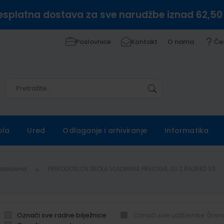
esplatna dostava za sve narudžbe iznad 62,50
Poslovnice
Kontakt
O nama
Če
Pretražite
Pretražite
ola
Ured
Odlaganje i arhiviranje
Informatika
Naslovna
PRIRODOSLOV.ŠKOLA VLADIMIRA PRELOGA, 20 2.RAZRED SŠ
Označi sve radne bilježnice
Označi sve udžbenike (tren