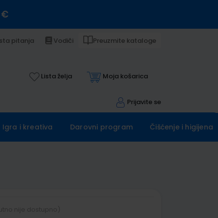
 €
sta pitanja
Vodiči
Preuzmite kataloge
Lista želja
Moja košarica
Prijavite se
Igra i kreativa
Darovni program
Čišćenje i higijena
utno nije dostupno)