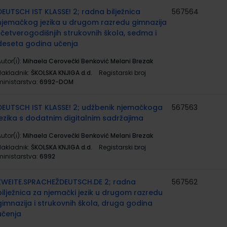
DEUTSCH IST KLASSE! 2; radna bilježnica
567564
njemačkog jezika u drugom razredu gimnazija
i četverogodišnjih strukovnih škola, sedma i
deseta godina učenja
utor(i):
Mihaela Cerovečki Benković Melani Brezak
Nakladnik:
ŠKOLSKA KNJIGA d.d.
Registarski broj
ministarstva:
6992-DOM
DEUTSCH IST KLASSE! 2; udžbenik njemačkoga
567563
jezika s dodatnim digitalnim sadržajima
utor(i):
Mihaela Cerovečki Benković Melani Brezak
Nakladnik:
ŠKOLSKA KNJIGA d.d.
Registarski broj
ministarstva:
6992
ZWEITE.SPRACHEŽDEUTSCH.DE 2; radna
567562
bilježnica za njemački jezik u drugom razredu
gimnazija i strukovnih škola, druga godina
učenja