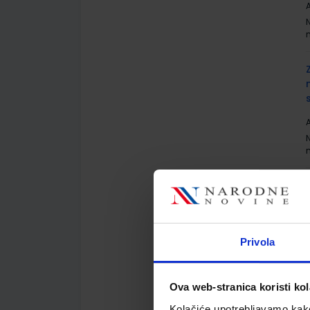
A
A
A
Privola
Ova web-stranica koristi kol
Kolačiće upotrebljavamo kako 