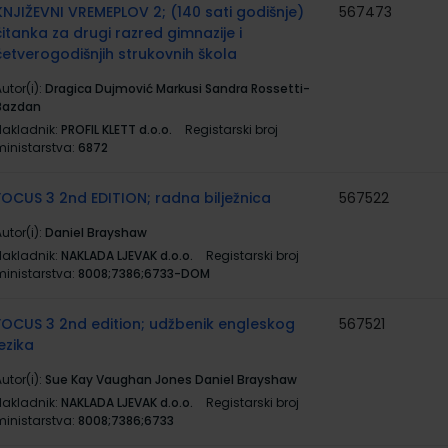
KNJIŽEVNI VREMEPLOV 2; (140 sati godišnje)
567473
čitanka za drugi razred gimnazije i
četverogodišnjih strukovnih škola
utor(i):
Dragica Dujmović Markusi Sandra Rossetti-
Bazdan
Nakladnik:
PROFIL KLETT d.o.o.
Registarski broj
ministarstva:
6872
FOCUS 3 2nd EDITION; radna bilježnica
567522
utor(i):
Daniel Brayshaw
Nakladnik:
NAKLADA LJEVAK d.o.o.
Registarski broj
ministarstva:
8008;7386;6733-DOM
FOCUS 3 2nd edition; udžbenik engleskog
567521
jezika
utor(i):
Sue Kay Vaughan Jones Daniel Brayshaw
Nakladnik:
NAKLADA LJEVAK d.o.o.
Registarski broj
ministarstva:
8008;7386;6733