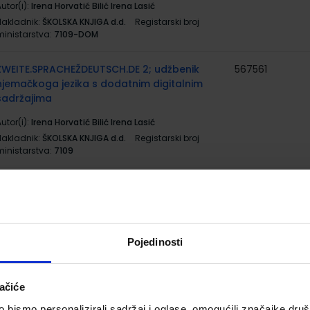
utor(i):
Irena Horvatić Bilić Irena Lasić
Nakladnik:
ŠKOLSKA KNJIGA d.d.
Registarski broj
ministarstva:
7109-DOM
ZWEITE.SPRACHEŽDEUTSCH.DE 2; udžbenik
567561
njemačkoga jezika s dodatnim digitalnim
sadržajima
utor(i):
Irena Horvatić Bilić Irena Lasić
Nakladnik:
ŠKOLSKA KNJIGA d.d.
Registarski broj
ministarstva:
7109
LINGUAE LATINAE ELEMENTA 2; udžbenik
567706
latinskoga jezika s dodatnim digitalnim
sadržajima za 2. godinu učenja u gimnazijama
utor(i):
Jadranka Bagarić
Pojedinosti
Nakladnik:
ŠKOLSKA KNJIGA d.d.
Registarski broj
ministarstva:
7044
ačiće
MATEMATIKA 2; (3, 4 ili 5 sati nastave tjedno)
567622
bismo personalizirali sadržaj i oglase, omogućili značajke društv