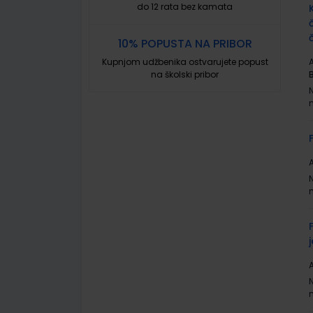
do 12 rata bez kamata
10% POPUSTA NA PRIBOR
Kupnjom udžbenika ostvarujete popust
A
na školski pribor
A
A