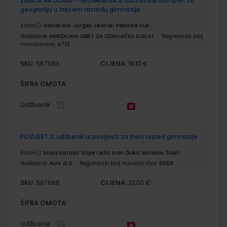
ZEMLJA NA DLANU - GEOGRAFIJA 3; udžbenički komplet za
geografiju u trećem razredu gimnazije
Autor(i):
Novaković Jurgec Jelenski Pešorda Vuk
Nakladnik:
MERIDIJANI OBRT ZA IZDAVAČKU DJELAT.
Registarski broj
ministarstva:
6712
SKU:
CIJENA:
567683
19,10 €
ŠIFRA OMOTA:
Udžbenik
POVIJEST 3; udžbenik iz povijesti za treći razred gimnazije
Autor(i):
Maja Katušić Stipe Ledić Ivan Dukić Miroslav Šašić
Nakladnik:
ALFA d.d.
Registarski broj ministarstva:
6558
SKU:
CIJENA:
567688
22,00 €
ŠIFRA OMOTA:
Udžbenik