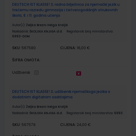
DEUTSCH IST KLASSE! 3; radna bilježnica za njemački jezik u
trećemu razredu gimnazija i četverogodišnjih strukovnih
škola, 8. i 11. godina učenja
Autor(i):
Željka Brezni Helga Kraljik
Nakladnik:
ŠKOLSKA KNJIGA d.d.
Registarski broj ministarstva:
6993-DOM
SKU:
CIJENA:
567580
16,00 €
ŠIFRA OMOTA:
Udžbenik
DEUTSCH IST KLASSE! 3; udžbenik njemačkoga jezika s
dodatnim digitalnim sadržajima
Autor(i):
Željka Brezni Helga Kraljik
Nakladnik:
ŠKOLSKA KNJIGA d.d.
Registarski broj ministarstva:
6993
SKU:
CIJENA:
567579
24,00 €