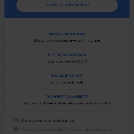
DODAJTE U KOŠARICU
NAGRADNA SMS IGRA
Mogućnost osvajanja neke od 101 nagrade
BESPLATNA DOSTAVA
Za iznose veće od 62,50€
PLAĆANJE NA RATE
do 12 rata bez kamata
10% POPUSTA NA PRIBOR
Kupnjom udžbenika ostvarujete popust na školski pribor
Označi sve radne bilježnice
Označi sve udžbenike (trenutno nije dostupno)