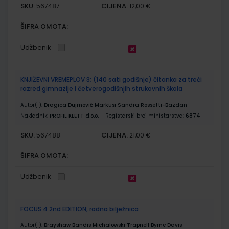
SKU:
CIJENA:
567487
12,00 €
ŠIFRA OMOTA:
Udžbenik
KNJIŽEVNI VREMEPLOV 3; (140 sati godišnje) čitanka za treći
razred gimnazije i četverogodišnjih strukovnih škola
Autor(i):
Dragica Dujmović Markusi Sandra Rossetti-Bazdan
Nakladnik:
PROFIL KLETT d.o.o.
Registarski broj ministarstva:
6874
SKU:
CIJENA:
567488
21,00 €
ŠIFRA OMOTA:
Udžbenik
FOCUS 4 2nd EDITION; radna bilježnica
Autor(i):
Brayshaw Bandis Michalowski Trapnell Byrne Davis