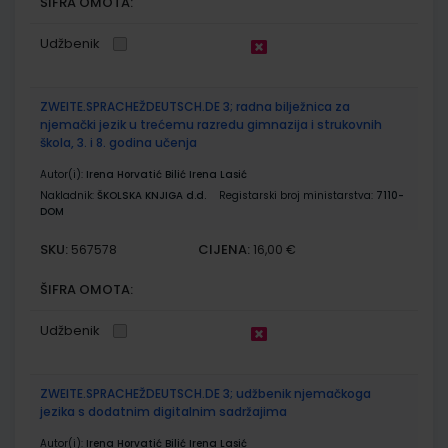
ŠIFRA OMOTA:
Udžbenik
ZWEITE.SPRACHEŽDEUTSCH.DE 3; radna bilježnica za
njemački jezik u trećemu razredu gimnazija i strukovnih
škola, 3. i 8. godina učenja
Autor(i):
Irena Horvatić Bilić Irena Lasić
Nakladnik:
ŠKOLSKA KNJIGA d.d.
Registarski broj ministarstva:
7110-
DOM
SKU:
CIJENA:
567578
16,00 €
ŠIFRA OMOTA:
Udžbenik
ZWEITE.SPRACHEŽDEUTSCH.DE 3; udžbenik njemačkoga
jezika s dodatnim digitalnim sadržajima
Autor(i):
Irena Horvatić Bilić Irena Lasić