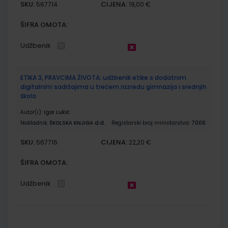
SKU:
CIJENA:
567714
19,00 €
ŠIFRA OMOTA:
Udžbenik
ETIKA 3, PRAVCIMA ŽIVOTA; udžbenik etike s dodatnim
digitalnim sadržajima u trećem razredu gimnazija i srednjih
škola
Autor(i):
Igor Lukić
Nakladnik:
ŠKOLSKA KNJIGA d.d.
Registarski broj ministarstva:
7006
SKU:
CIJENA:
567716
22,20 €
ŠIFRA OMOTA:
Udžbenik