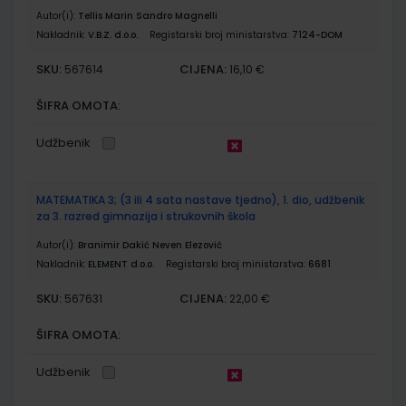
Autor(i):
Tellis Marin Sandro Magnelli
Nakladnik:
V.B.Z. d.o.o.
Registarski broj ministarstva:
7124-DOM
SKU:
CIJENA:
567614
16,10 €
ŠIFRA OMOTA:
Udžbenik
MATEMATIKA 3; (3 ili 4 sata nastave tjedno), 1. dio, udžbenik
za 3. razred gimnazija i strukovnih škola
Autor(i):
Branimir Dakić Neven Elezović
Nakladnik:
ELEMENT d.o.o.
Registarski broj ministarstva:
6681
SKU:
CIJENA:
567631
22,00 €
ŠIFRA OMOTA:
Udžbenik