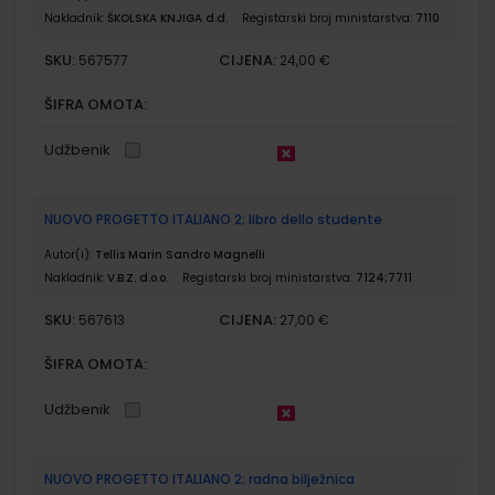
Nakladnik:
ŠKOLSKA KNJIGA d.d.
Registarski broj ministarstva:
7110
SKU:
CIJENA:
567577
24,00 €
ŠIFRA OMOTA:
Udžbenik
NUOVO PROGETTO ITALIANO 2; libro dello studente
Autor(i):
Tellis Marin Sandro Magnelli
Nakladnik:
V.B.Z. d.o.o.
Registarski broj ministarstva:
7124;7711
SKU:
CIJENA:
567613
27,00 €
ŠIFRA OMOTA:
Udžbenik
NUOVO PROGETTO ITALIANO 2; radna bilježnica