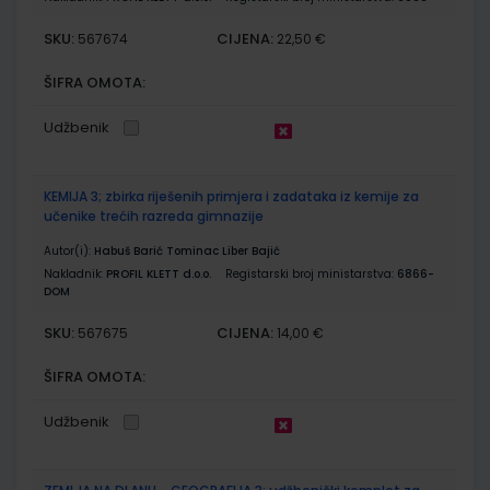
SKU:
CIJENA:
567674
22,50 €
ŠIFRA OMOTA:
Udžbenik
KEMIJA 3; zbirka riješenih primjera i zadataka iz kemije za
učenike trećih razreda gimnazije
Autor(i):
Habuš Barić Tominac Liber Bajić
Nakladnik:
PROFIL KLETT d.o.o.
Registarski broj ministarstva:
6866-
DOM
SKU:
CIJENA:
567675
14,00 €
ŠIFRA OMOTA:
Udžbenik