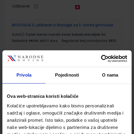
Udžbenik
BIOLOGIJA 3; udžbenik iz Biologije za 3. razred gimnazije
Autor(i):
Čačev Horvat Ivandić Korač Šubaša Marceljak Ilić
Nakladnik:
PROFIL KLETT d.o.o.
Registarski broj ministarstva:
6813
SKU:
CIJENA:
567652
19,50 €
ŠIFRA OMOTA:
Privola
Pojedinosti
O nama
Udžbenik
BIOLOGIJA 3; radna bilježnica iz biologije za treći razred
Ova web-stranica koristi kolačiće
gimnazije
Kolačiće upotrebljavamo kako bismo personalizirali
Autor(i):
Ana Kodžoman Stanojević
sadržaj i oglase, omogućili značajke društvenih medija i
Nakladnik:
PROFIL KLETT d.o.o.
Registarski broj ministarstva:
6813-
analizirali promet. Isto tako, podatke o vašoj upotrebi
DOM
naše web-lokacije dijelimo s partnerima za društvene
SKU:
CIJENA:
567653
17,50 €