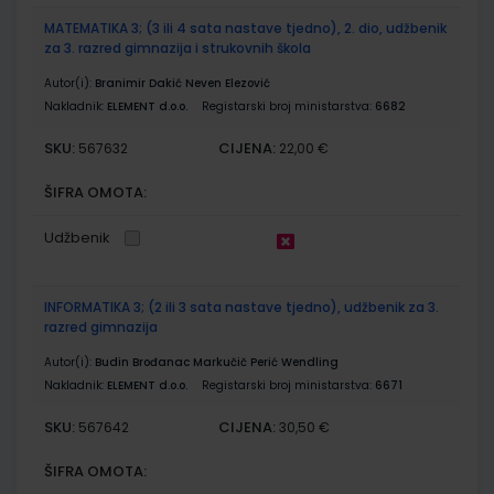
MATEMATIKA 3; (3 ili 4 sata nastave tjedno), 2. dio, udžbenik
za 3. razred gimnazija i strukovnih škola
Autor(i):
Branimir Dakić Neven Elezović
Nakladnik:
ELEMENT d.o.o.
Registarski broj ministarstva:
6682
SKU:
CIJENA:
567632
22,00 €
ŠIFRA OMOTA:
Udžbenik
INFORMATIKA 3; (2 ili 3 sata nastave tjedno), udžbenik za 3.
razred gimnazija
Autor(i):
Budin Brođanac Markučič Perić Wendling
Nakladnik:
ELEMENT d.o.o.
Registarski broj ministarstva:
6671
SKU:
CIJENA:
567642
30,50 €
ŠIFRA OMOTA: