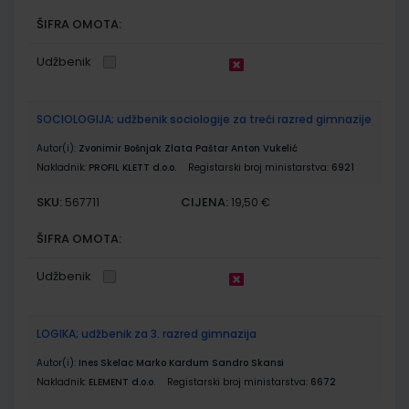
ŠIFRA OMOTA:
Udžbenik
SOCIOLOGIJA; udžbenik sociologije za treći razred gimnazije
Autor(i):
Zvonimir Bošnjak Zlata Paštar Anton Vukelić
Nakladnik:
PROFIL KLETT d.o.o.
Registarski broj ministarstva:
6921
SKU:
CIJENA:
567711
19,50 €
ŠIFRA OMOTA:
Udžbenik
LOGIKA; udžbenik za 3. razred gimnazija
Autor(i):
Ines Skelac Marko Kardum Sandro Skansi
Nakladnik:
ELEMENT d.o.o.
Registarski broj ministarstva:
6672