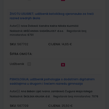
ŽIVOTU USUSRET; udžbenik katoličkog vjeronauka za treći
razred srednjih škola
Autor(i):
Ivica Živković Sandra Košta Nikola Kuzmičić
Nakladnik:
KRŠĆANSKA SADAŠNJOST d.o.o.
Registarski broj
ministarstva:
6701
SKU:
CIJENA:
567702
14,65 €
ŠIFRA OMOTA:
Udžbenik
PSIHOLOGIJA; udžbenik psihologije s dodatnim digitalnim
sadržajima u drugom i trećem razredu gimnazija
Autor(i):
Ana Boban Lipić Ivana Jambrović Čugura Maja Kolega
Nakladnik:
ŠKOLSKA KNJIGA d.d.
Registarski broj ministarstva:
7076
SKU:
CIJENA:
567709
25,50 €