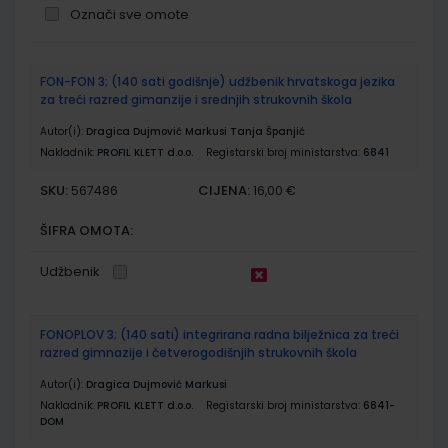
Označi sve omote
Grupirani
FON-FON 3; (140 sati godišnje) udžbenik hrvatskoga jezika
proizvodi
za treći razred gimanzije i srednjih strukovnih škola
Autor(i):
Dragica Dujmović Markusi Tanja Španjić
Nakladnik:
PROFIL KLETT d.o.o.
Registarski broj ministarstva:
6841
SKU:
CIJENA:
567486
16,00 €
ŠIFRA OMOTA:
Udžbenik
FONOPLOV 3; (140 sati) integrirana radna bilježnica za treći
razred gimnazije i četverogodišnjih strukovnih škola
Autor(i):
Dragica Dujmović Markusi
Nakladnik:
PROFIL KLETT d.o.o.
Registarski broj ministarstva:
6841-
DOM