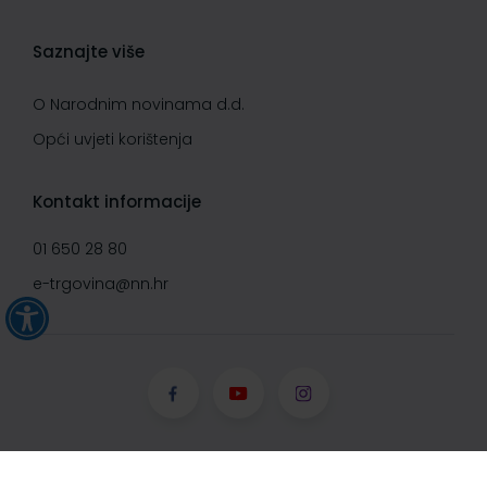
Saznajte više
O Narodnim novinama d.d.
Opći uvjeti korištenja
Kontakt informacije
01 650 28 80
e-trgovina@nn.hr