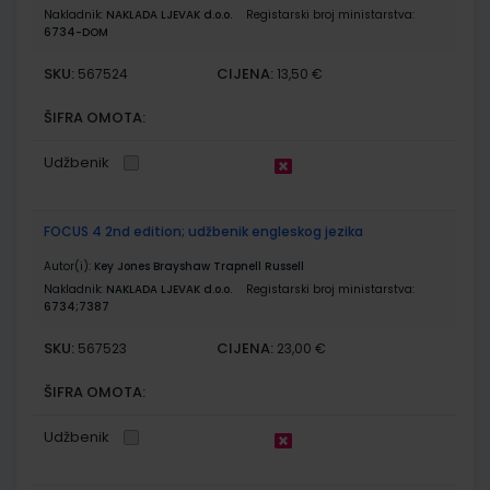
Nakladnik:
NAKLADA LJEVAK d.o.o.
Registarski broj ministarstva:
6734-DOM
SKU:
CIJENA:
567524
13,50 €
ŠIFRA OMOTA:
Udžbenik
FOCUS 4 2nd edition; udžbenik engleskog jezika
Autor(i):
Key Jones Brayshaw Trapnell Russell
Nakladnik:
NAKLADA LJEVAK d.o.o.
Registarski broj ministarstva:
6734;7387
SKU:
CIJENA:
567523
23,00 €
ŠIFRA OMOTA:
Udžbenik