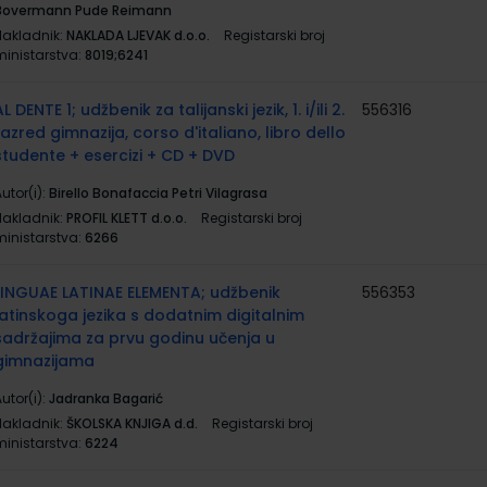
Bovermann Pude Reimann
Nakladnik:
NAKLADA LJEVAK d.o.o.
Registarski broj
ministarstva:
8019;6241
AL DENTE 1; udžbenik za talijanski jezik, 1. i/ili 2.
556316
razred gimnazija, corso d'italiano, libro dello
studente + esercizi + CD + DVD
utor(i):
Birello Bonafaccia Petri Vilagrasa
Nakladnik:
PROFIL KLETT d.o.o.
Registarski broj
ministarstva:
6266
LINGUAE LATINAE ELEMENTA; udžbenik
556353
latinskoga jezika s dodatnim digitalnim
sadržajima za prvu godinu učenja u
gimnazijama
utor(i):
Jadranka Bagarić
Nakladnik:
ŠKOLSKA KNJIGA d.d.
Registarski broj
ministarstva:
6224