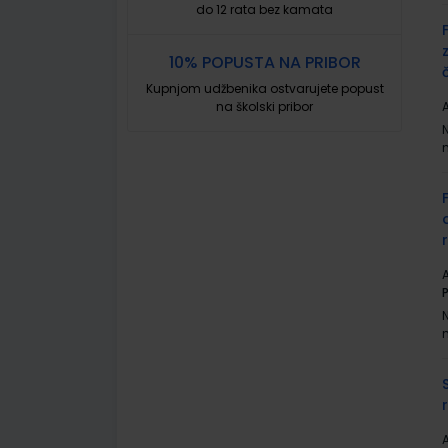
do 12 rata bez kamata
10% POPUSTA NA PRIBOR
Kupnjom udžbenika ostvarujete popust
na školski pribor
A
A
P
A