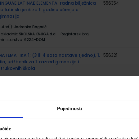
LINGUAE LATINAE ELEMENTA; radna bilježnica
556354
za latinski jezik za 1. godinu učenja u
gimnazija
utor(i):
Jadranka Bagarić
Nakladnik:
ŠKOLSKA KNJIGA d.d.
Registarski broj
ministarstva:
6224-DOM
MATEMATIKA 1; (3 ili 4 sata nastave tjedno), 1.
556321
dio, udžbenik za 1. razred gimnazija i
strukovnih škola
utor(i):
Branimir Dakić Neven Elezović
Nakladnik:
ELEMENT d.o.o.
Registarski broj
ministarstva:
6232
MATEMATIKA 1; (3 ili 4 sata nastave tjedno),
556322
Pojedinosti
2. dio, udžbenik za 1. razred gimnazija i
strukovnih škola
ačiće
utor(i):
Branimir Dakić Neven Elezović
Nakladnik:
ELEMENT d.o.o.
Registarski broj
bismo personalizirali sadržaj i oglase, omogućili značajke društv