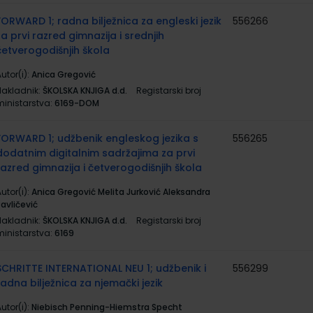
FORWARD 1; radna bilježnica za engleski jezik
556266
za prvi razred gimnazija i srednjih
četverogodišnjih škola
utor(i):
Anica Gregović
Nakladnik:
ŠKOLSKA KNJIGA d.d.
Registarski broj
ministarstva:
6169-DOM
FORWARD 1; udžbenik engleskog jezika s
556265
dodatnim digitalnim sadržajima za prvi
razred gimnazija i četverogodišnjih škola
utor(i):
Anica Gregović Melita Jurković Aleksandra
avličević
Nakladnik:
ŠKOLSKA KNJIGA d.d.
Registarski broj
ministarstva:
6169
SCHRITTE INTERNATIONAL NEU 1; udžbenik i
556299
radna bilježnica za njemački jezik
utor(i):
Niebisch Penning-Hiemstra Specht