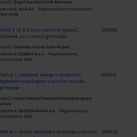
utor(i):
Bogut Đumlija Futivić Remenar
Nakladnik:
ALFA d.d.
Registarski broj ministarstva:
6164-DOM
FIZIKA 1; (2 ili 3 sata nastave tjedno),
556336
udžbenik za 1. razred gimnazija
utor(i):
Dubravko Horvat Dario Hrupec
Nakladnik:
ELEMENT d.o.o.
Registarski broj
ministarstva:
6180
KEMIJA 1; udžbenik kemije s dodatnim
556341
digitalnim sadržajima u prvom razredu
gimnazije
utor(i):
Luetić Petrović Peroković Preočanin grupa
autora
Nakladnik:
ŠKOLSKA KNJIGA d.d.
Registarski broj
ministarstva:
6221
KEMIJA 1; zbirka zadataka za kemiju u prvom
556492