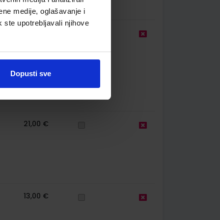
ene medije, oglašavanje i
k ste upotrebljavali njihove
25,00 €
Dopusti sve
21,00 €
13,00 €