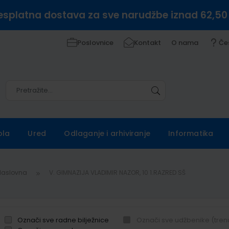
esplatna dostava za sve narudžbe iznad 62,50
Poslovnice
Kontakt
O nama
Če
Pretražite
Pretražite
ola
Ured
Odlaganje i arhiviranje
Informatika
Naslovna
V. GIMNAZIJA VLADIMIR NAZOR, 10 1.RAZRED SŠ
Označi sve radne bilježnice
Označi sve udžbenike (tren