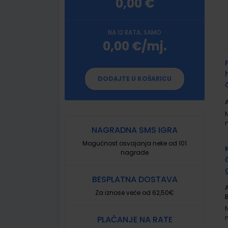
0,00 €
NA 12 RATA, SAMO
0,00 €/mj.
G
p
DODAJTE U KOŠARICU
A
NAGRADNA SMS IGRA
Mogućnost osvajanja neke od 101
nagrade
BESPLATNA DOSTAVA
A
Za iznose veće od 62,50€
PLAĆANJE NA RATE