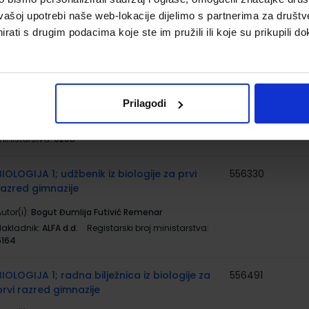
ministarstva:
6233
vašoj upotrebi naše web-lokacije dijelimo s partnerima za društv
rati s drugim podacima koje ste im pružili ili koje su prikupili do
INFORMATIKA 1 - PROGRAMSKI JEZIK PYTHON;
556361
udžbenik informatike s dodatnim digitalnim
sadržajima
utor(i):
Predrag Brođanac Leo Budin Zlatka Markučič
Prilagodi
Smiljana Perić
Nakladnik:
ŠKOLSKA KNJIGA d.d.
Registarski broj
ministarstva:
6205
BIOLOGIJA 1; udžbenik iz biologije za prvi
556330
razred gimnazije
utor(i):
Bogut Đumlija Futivić Remenar
Nakladnik:
ALFA d.d.
Registarski broj ministarstva:
6164
BIOLOGIJA 1; radna bilježnica iz biologije za
556491
prvi razred gimnazije