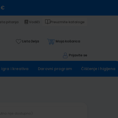
 €
sta pitanja
Vodiči
Preuzmite kataloge
Lista želja
Moja košarica
Prijavite se
Igra i kreativa
Darovni program
Čišćenje i higijena
utno nije dostupno)