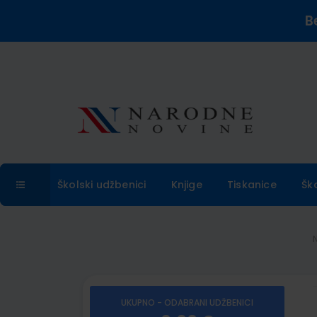
B
Školski udžbenici
Knjige
Tiskanice
Šk
UKUPNO - ODABRANI UDŽBENICI