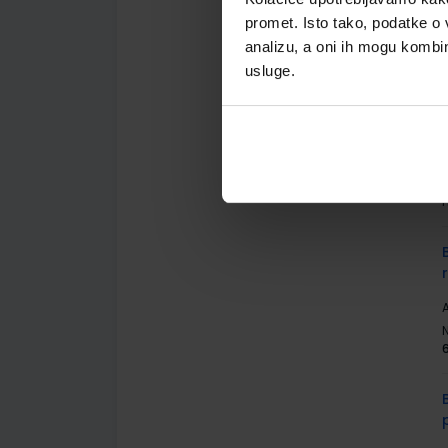
promet. Isto tako, podatke o 
analizu, a oni ih mogu kombini
usluge.
A
A