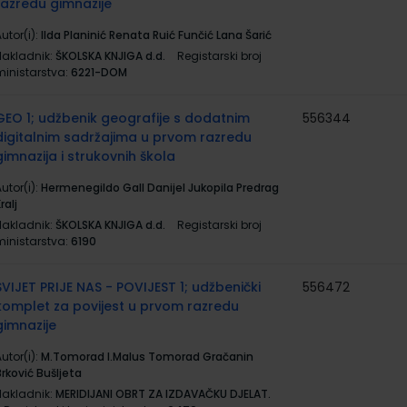
razredu gimnazije
utor(i):
Ilda Planinić Renata Ruić Funčić Lana Šarić
Nakladnik:
ŠKOLSKA KNJIGA d.d.
Registarski broj
ministarstva:
6221-DOM
GEO 1; udžbenik geografije s dodatnim
556344
digitalnim sadržajima u prvom razredu
gimnazija i strukovnih škola
utor(i):
Hermenegildo Gall Danijel Jukopila Predrag
ralj
Nakladnik:
ŠKOLSKA KNJIGA d.d.
Registarski broj
ministarstva:
6190
SVIJET PRIJE NAS - POVIJEST 1; udžbenički
556472
komplet za povijest u prvom razredu
gimnazije
utor(i):
M.Tomorad I.Malus Tomorad Gračanin
rković Bušljeta
Nakladnik:
MERIDIJANI OBRT ZA IZDAVAČKU DJELAT.