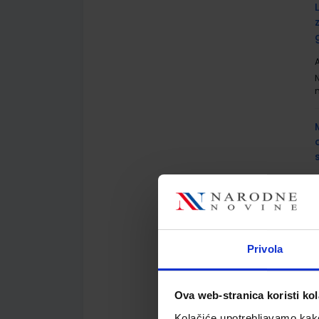
A
A
Privola
Ova web-stranica koristi kol
A
Kolačiće upotrebljavamo kako 