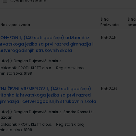
Označi sve omote
Šifra
Šifra
Naziv proizvoda
Proizvoda
omo
rupirani
roizvodi
FON-FON 1; (140 sati godišnje) udžbenik iz
556245
hrvatskoga jezika za prvi razred gimnazija i
četverogodišnjih strukovnih škola
utor(i):
Dragica Dujmović-Markusi
Nakladnik:
PROFIL KLETT d.o.o.
Registarski broj
ministarstva:
6198
KNJIŽEVNI VREMEPLOV 1; (140 sati godišnje)
556246
čitanka iz hrvatskoga jezika za prvi razred
gimnazija i četverogodišnjih strukovnih škola
utor(i):
Dragica Dujmović-Markusi Sandra Rossett-
Bazdan
Nakladnik:
PROFIL KLETT d.o.o.
Registarski broj
ministarstva:
6199