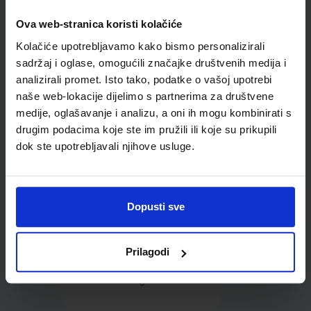
Ova web-stranica koristi kolačiće
Omot PVC za školske
Kolačiće upotrebljavamo kako bismo personalizirali
udžbenike; dimenzije
431x304; tip 178
sadržaj i oglase, omogućili značajke društvenih medija i
analizirali promet. Isto tako, podatke o vašoj upotrebi
naše web-lokacije dijelimo s partnerima za društvene
medije, oglašavanje i analizu, a oni ih mogu kombinirati s
drugim podacima koje ste im pružili ili koje su prikupili
dok ste upotrebljavali njihove usluge.
0,85 €
Dopusti sve
Prilagodi