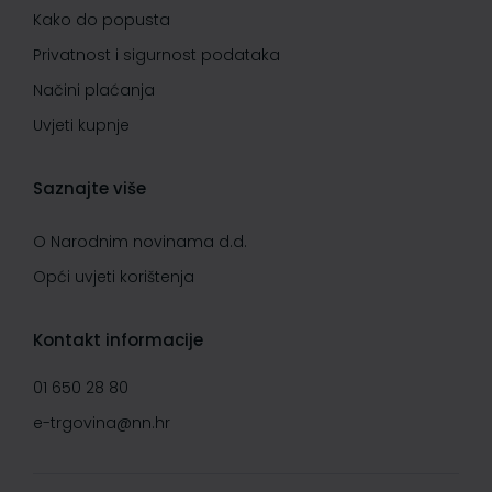
Kako do popusta
Privatnost i sigurnost podataka
Načini plaćanja
Uvjeti kupnje
Saznajte više
O Narodnim novinama d.d.
Opći uvjeti korištenja
Kontakt informacije
01 650 28 80
e-trgovina@nn.hr