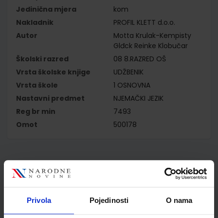
Jedinična mjera
kom
Nakladnik
PROFIL KLETT d.o.o.
Autor
Motta Krulak-Kempisty
Glđck Reinke Klobučar
Školski razred
08 8.RAZRED OŠ
Vrsta školske knjige
UDŽBENIK
Vrsta škole
1 OSNOVNA
Nastavni predmet
NJEMAČKI JEZIK
Reg br min
7493
Omot
500178
Kupci najčešće biraju..
Privola
Pojedinosti
O nama