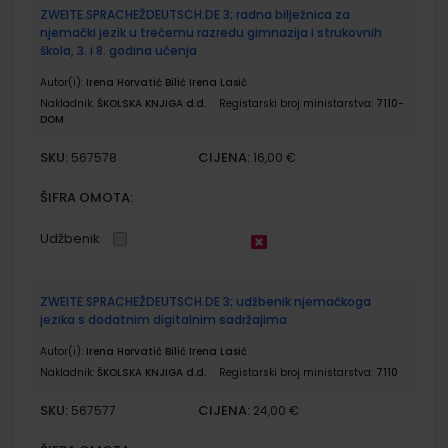
ZWEITE.SPRACHEŽDEUTSCH.DE 3; radna bilježnica za
njemački jezik u trećemu razredu gimnazija i strukovnih
škola, 3. i 8. godina učenja
Autor(i):
Irena Horvatić Bilić Irena Lasić
Nakladnik:
ŠKOLSKA KNJIGA d.d.
Registarski broj ministarstva:
7110-
DOM
SKU:
CIJENA:
567578
16,00 €
ŠIFRA OMOTA:
Udžbenik
ZWEITE.SPRACHEŽDEUTSCH.DE 3; udžbenik njemačkoga
jezika s dodatnim digitalnim sadržajima
Autor(i):
Irena Horvatić Bilić Irena Lasić
Nakladnik:
ŠKOLSKA KNJIGA d.d.
Registarski broj ministarstva:
7110
SKU:
CIJENA:
567577
24,00 €