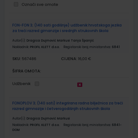
Označi sve omote
Grupirani
FON-FON 3; (140 sati godišnje) udžbenik hrvatskoga jezika
proizvodi
za treći razred gimanzije i srednjih strukovnih škola
Autor(i):
Dragica Dujmović Markusi Tanja Španjić
Nakladnik:
PROFIL KLETT d.o.o.
Registarski broj ministarstva:
6841
SKU:
CIJENA:
567486
16,00 €
ŠIFRA OMOTA:
Udžbenik
FONOPLOV 3; (140 sati) integrirana radna bilježnica za treći
razred gimnazije i četverogodišnjih strukovnih škola
Autor(i):
Dragica Dujmović Markusi
Nakladnik:
PROFIL KLETT d.o.o.
Registarski broj ministarstva:
6841-
DOM