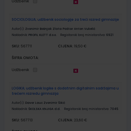
Udžbenik
SOCIOLOGIJA; udžbenik sociologije za treći razred gimnazije
Autor(i):
Zvonimir Bošnjak Zlata Paštar Anton Vukelić
Nakladnik:
PROFIL KLETT d.o.o.
Registarski broj ministarstva:
6921
SKU:
CIJENA:
567711
19,50 €
ŠIFRA OMOTA:
Udžbenik
LOGIKA; udžbenik logike s dodatnim digitalnim sadržajima u
trećem razredu gimnazija
Autor(i):
Davor Lauc Zvonimir Šikić
Nakladnik:
ŠKOLSKA KNJIGA d.d.
Registarski broj ministarstva:
7045
SKU:
CIJENA:
567713
23,60 €