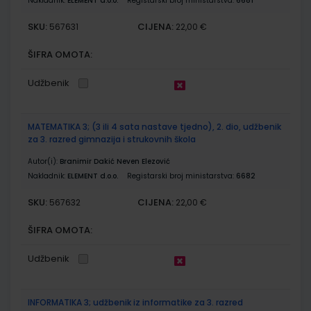
Nakladnik:
ELEMENT d.o.o.
Registarski broj ministarstva:
6681
SKU:
CIJENA:
567631
22,00 €
ŠIFRA OMOTA:
Udžbenik
MATEMATIKA 3; (3 ili 4 sata nastave tjedno), 2. dio, udžbenik
za 3. razred gimnazija i strukovnih škola
Autor(i):
Branimir Dakić Neven Elezović
Nakladnik:
ELEMENT d.o.o.
Registarski broj ministarstva:
6682
SKU:
CIJENA:
567632
22,00 €
ŠIFRA OMOTA:
Udžbenik
INFORMATIKA 3; udžbenik iz informatike za 3. razred