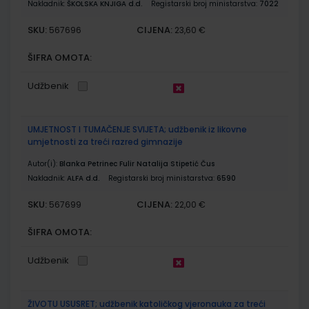
Nakladnik:
ŠKOLSKA KNJIGA d.d.
Registarski broj ministarstva:
7022
SKU:
CIJENA:
567696
23,60 €
ŠIFRA OMOTA:
Udžbenik
UMJETNOST I TUMAČENJE SVIJETA; udžbenik iz likovne
umjetnosti za treći razred gimnazije
Autor(i):
Blanka Petrinec Fulir Natalija Stipetić Čus
Nakladnik:
ALFA d.d.
Registarski broj ministarstva:
6590
SKU:
CIJENA:
567699
22,00 €
ŠIFRA OMOTA:
Udžbenik
ŽIVOTU USUSRET; udžbenik katoličkog vjeronauka za treći