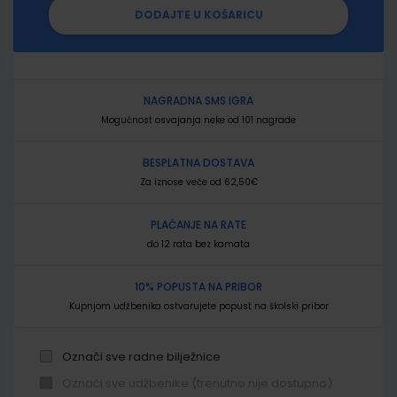
DODAJTE U KOŠARICU
NAGRADNA SMS IGRA
Mogućnost osvajanja neke od 101 nagrade
BESPLATNA DOSTAVA
Za iznose veće od 62,50€
PLAĆANJE NA RATE
do 12 rata bez kamata
10% POPUSTA NA PRIBOR
Kupnjom udžbenika ostvarujete popust na školski pribor
Označi sve radne bilježnice
Označi sve udžbenike (trenutno nije dostupno)