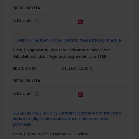
ŠIFRA OMOTA:
Udžbenik
POVIJEST 3; udžbenik iz povijesti za treći razred gimnazije
Autor(i):
Maja Katušić Stipe Ledić Ivan Dukić Miroslav Šašić
Nakladnik:
ALFA d.d.
Registarski broj ministarstva:
6558
SKU:
CIJENA:
567688
22,00 €
ŠIFRA OMOTA:
Udžbenik
GLAZBENA UMJETNOST 3; udžbenik glazbene umjetnosti s
dodatnim digitalnim sadržajima u trećem razredu
gimnazije
Autor(i):
Nada Medenica Rozina Palić-Jelavić