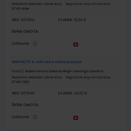
Nakladnik:
NAKLADA LJEVAK d.o.o.
Registarski broj ministarstva:
6740-DOM
SKU:
CIJENA:
567550
15,00 €
ŠIFRA OMOTA:
Udžbenik
HIGH NOTE 4; with extra online practice
Autor(i):
Roberts Krantz Edwards Bright Hastings Szlachta
Nakladnik:
NAKLADA LJEVAK d.o.o.
Registarski broj ministarstva:
6740;7392
SKU:
CIJENA:
567549
25,00 €
ŠIFRA OMOTA:
Udžbenik