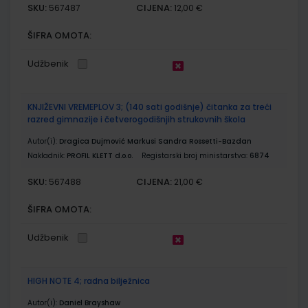
SKU:
CIJENA:
567487
12,00 €
ŠIFRA OMOTA:
Udžbenik
KNJIŽEVNI VREMEPLOV 3; (140 sati godišnje) čitanka za treći
razred gimnazije i četverogodišnjih strukovnih škola
Autor(i):
Dragica Dujmović Markusi Sandra Rossetti-Bazdan
Nakladnik:
PROFIL KLETT d.o.o.
Registarski broj ministarstva:
6874
SKU:
CIJENA:
567488
21,00 €
ŠIFRA OMOTA:
Udžbenik
HIGH NOTE 4; radna bilježnica
Autor(i):
Daniel Brayshaw