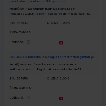
prirodoslovno matematičkih gimnazija
Autor(i):
Dmitrović Grabusin Bujanović Miletić Kager
Nakladnik:
UDŽBENIK.HR d.o.o.
Registarski broj ministarstva:
7112
SKU:
CIJENA:
567643
31,08 €
ŠIFRA OMOTA:
Udžbenik
BIOLOGIJA 3; udžbenik iz biologije za treći razred gimnazije
Autor(i):
Petra Korać Sunčica Remenar Valerija Begić
Nakladnik:
ALFA d.d.
Registarski broj ministarstva:
6479
SKU:
CIJENA:
567650
21,00 €
ŠIFRA OMOTA:
Udžbenik