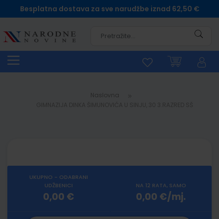
Besplatna dostava za sve narudžbe iznad 62,50 €
Pretra
Naslovna
GIMNAZIJA DINKA ŠIMUNOVIĆA U SINJU, 30 3.RAZRED SŠ
UKUPNO - ODABRANI
UDŽBENICI
NA 12 RATA, SAMO
0,00 €
0,00 €/mj.