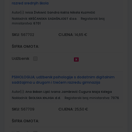
razred srednjih škola
Autor(i):
Ivica Živković Sandra Košta Nikola Kuzmičić
Nakladnik:
KRŠĆANSKA SADAŠNJOST d.o.o.
Registarski broj
ministarstva:
6701
SKU:
CIJENA:
567702
14,65 €
ŠIFRA OMOTA:
Udžbenik
PSIHOLOGIJA; udžbenik psihologije s dodatnim digitalnim
sadržajima u drugom i trećem razredu gimnazija
Autor(i):
Ana Boban Lipić Ivana Jambrović Čugura Maja Kolega
Nakladnik:
ŠKOLSKA KNJIGA d.d.
Registarski broj ministarstva:
7076
SKU:
CIJENA:
567709
25,50 €
ŠIFRA OMOTA: