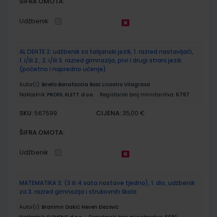
ŠIFRA OMOTA:
Udžbenik
AL DENTE 2; udžbenik za talijanski jezik, 1. razred nastavljači,
1. i/ili 2., 2. i/ili 3. razred gimnazija, prvi i drugi strani jezik
(početno i napredno učenje)
Autor(i):
Birello Bonafaccia Bosc Licastro Vilagrasa
Nakladnik:
PROFIL KLETT d.o.o.
Registarski broj ministarstva:
6797
SKU:
CIJENA:
567599
35,00 €
ŠIFRA OMOTA:
Udžbenik
MATEMATIKA 3; (3 ili 4 sata nastave tjedno), 1. dio, udžbenik
za 3. razred gimnazija i strukovnih škola
Autor(i):
Branimir Dakić Neven Elezović