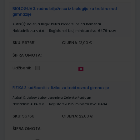
BIOLOGIJA 3; radna bilježnica iz biologije za treći razred
gimnazije
Autor(i):
Valerija Begić Petra Korać Sunčica Remenar
Nakladnik:
ALFA d.d.
Registarski broj ministarstva:
6479-DOM
SKU:
CIJENA:
567651
13,00 €
ŠIFRA OMOTA:
Udžbenik
FIZIKA 3; udžbenik iz fizike za treći razred gimnazije
Autor(i):
Jakov Labor Jasmina Zelenko Paduan
Nakladnik:
ALFA d.d.
Registarski broj ministarstva:
6494
SKU:
CIJENA:
567661
22,00 €
ŠIFRA OMOTA: