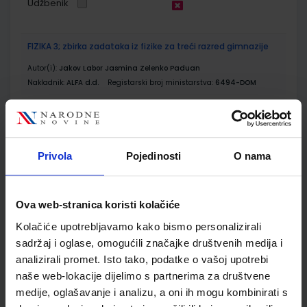
Udžbenik
FIZIKA 3; zbirka zadataka iz fizike za treći razred gimnazije
Autor(i):
Jakov Labor Jasmina Zelenko Paduan
Nakladnik:
ALFA d.d.
Registarski broj ministarstva:
6494-DOM
SKU:
CIJENA:
567662
13,00 €
ŠIFRA OMOTA:
Privola
Pojedinosti
O nama
Udžbenik
Ova web-stranica koristi kolačiće
KEMIJA 3; udžbenik iz kemije za treći razred gimnazije
Kolačiće upotrebljavamo kako bismo personalizirali
Autor(i):
Zora Popović Ljiljana Kovačević Nikolina Ribarić
sadržaj i oglase, omogućili značajke društvenih medija i
Nakladnik:
ALFA d.d.
Registarski broj ministarstva:
6509
analizirali promet. Isto tako, podatke o vašoj upotrebi
SKU:
CIJENA:
567672
21,00 €
naše web-lokacije dijelimo s partnerima za društvene
medije, oglašavanje i analizu, a oni ih mogu kombinirati s
ŠIFRA OMOTA: