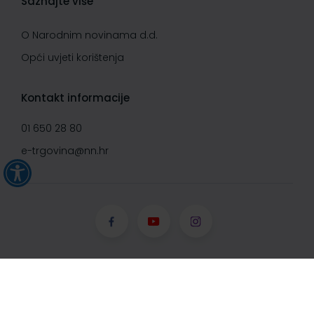
Saznajte više
O Narodnim novinama d.d.
Opći uvjeti korištenja
Kontakt informacije
01 650 28 80
e-trgovina@nn.hr