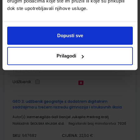
drugim podacima koje ste im pružili ili koje su prikupili
Udžbenik
dok ste upotrebljavali njihove usluge.
KEMIJA 3; zbirka zadataka iz kemije za treći razred gimnazije
Dopusti sve
Autor(i):
Popović Kovačević Kristek Krnić Ribarić
Nakladnik:
ALFA d.d.
Registarski broj ministarstva:
6509-DOM
Prilagodi
SKU:
CIJENA:
567673
13,00 €
ŠIFRA OMOTA:
Udžbenik
GEO 3; udžbenik geografije s dodatnim digitalnim
sadržajima u trećem razredu gimnazija i strukovnih škola
Autor(i):
Hermenegildo Gall Danijel Jukopila Predrag Kralj
Nakladnik:
ŠKOLSKA KNJIGA d.d.
Registarski broj ministarstva:
7020
SKU:
CIJENA:
567682
22,50 €