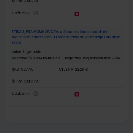
ŠIFRA OMOTA:
Udžbenik
ETIKA 3, PRAVCIMA ŽIVOTA; udžbenik etike s dodatnim
digitalnim sadržajima u trećem razredu gimnazija i srednjih
škola
Autor(i):
Igor Lukić
Nakladnik:
ŠKOLSKA KNJIGA d.d.
Registarski broj ministarstva:
7006
SKU:
CIJENA:
567716
22,20 €
ŠIFRA OMOTA:
Udžbenik