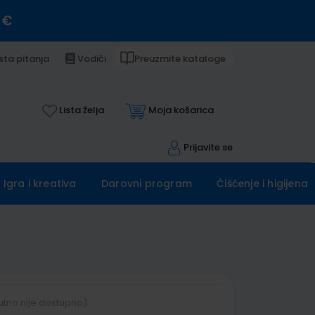
 €
sta pitanja
Vodiči
Preuzmite kataloge
Lista želja
Moja košarica
Prijavite se
Igra i kreativa
Darovni program
Čišćenje i higijena
utno nije dostupno)