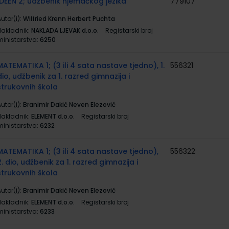
IDEEN 2; udžbenik njemačkog jezika
779107
utor(i):
Wilfried Krenn Herbert Puchta
Nakladnik:
NAKLADA LJEVAK d.o.o.
Registarski broj
ministarstva:
6250
MATEMATIKA 1; (3 ili 4 sata nastave tjedno), 1.
556321
dio, udžbenik za 1. razred gimnazija i
strukovnih škola
utor(i):
Branimir Dakić Neven Elezović
Nakladnik:
ELEMENT d.o.o.
Registarski broj
ministarstva:
6232
MATEMATIKA 1; (3 ili 4 sata nastave tjedno),
556322
2. dio, udžbenik za 1. razred gimnazija i
strukovnih škola
utor(i):
Branimir Dakić Neven Elezović
Nakladnik:
ELEMENT d.o.o.
Registarski broj
ministarstva:
6233