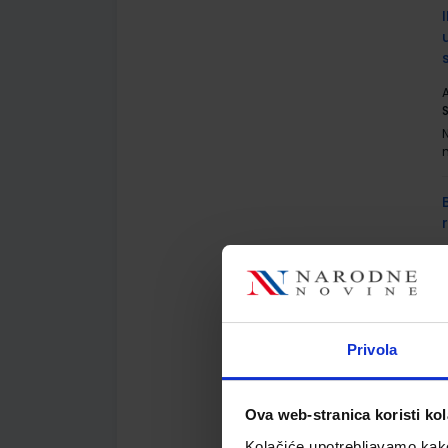
A
A
Privola
A
Ova web-stranica koristi kol
Kolačiće upotrebljavamo kako 