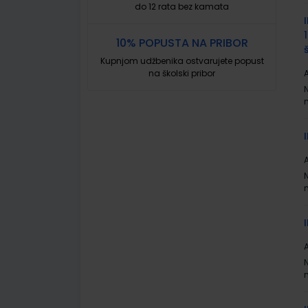
do 12 rata bez kamata
10% POPUSTA NA PRIBOR
Kupnjom udžbenika ostvarujete popust
na školski pribor
A
A
A