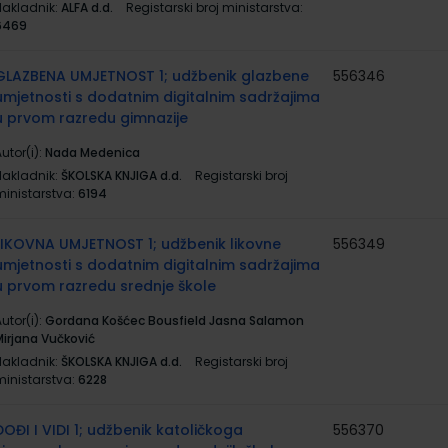
Nakladnik:
ALFA d.d.
Registarski broj ministarstva:
6469
GLAZBENA UMJETNOST 1; udžbenik glazbene
556346
umjetnosti s dodatnim digitalnim sadržajima
u prvom razredu gimnazije
utor(i):
Nada Medenica
Nakladnik:
ŠKOLSKA KNJIGA d.d.
Registarski broj
ministarstva:
6194
LIKOVNA UMJETNOST 1; udžbenik likovne
556349
umjetnosti s dodatnim digitalnim sadržajima
u prvom razredu srednje škole
utor(i):
Gordana Košćec Bousfield Jasna Salamon
Mirjana Vučković
Nakladnik:
ŠKOLSKA KNJIGA d.d.
Registarski broj
ministarstva:
6228
DOĐI I VIDI 1; udžbenik katoličkoga
556370