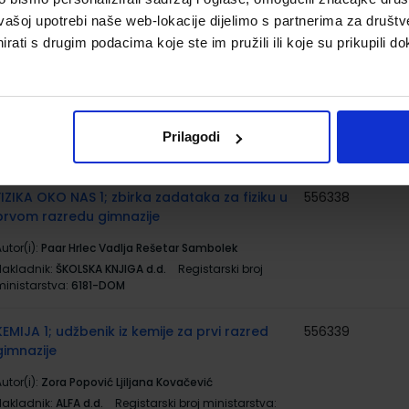
vašoj upotrebi naše web-lokacije dijelimo s partnerima za društv
rati s drugim podacima koje ste im pružili ili koje su prikupili do
FIZIKA OKO NAS 1; udžbenik fizike s dodatnim
556337
digitalnim sadržajima u prvom razredu
gimnazija
utor(i):
Paar Hrlec Sambolek Vadlja Rešetar
Nakladnik:
ŠKOLSKA KNJIGA d.d.
Registarski broj
Prilagodi
ministarstva:
6181
FIZIKA OKO NAS 1; zbirka zadataka za fiziku u
556338
prvom razredu gimnazije
utor(i):
Paar Hrlec Vadlja Rešetar Sambolek
Nakladnik:
ŠKOLSKA KNJIGA d.d.
Registarski broj
ministarstva:
6181-DOM
KEMIJA 1; udžbenik iz kemije za prvi razred
556339
gimnazije
utor(i):
Zora Popović Ljiljana Kovačević
Nakladnik:
ALFA d.d.
Registarski broj ministarstva: