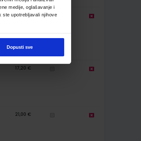
ene medije, oglašavanje i
k ste upotrebljavali njihove
23,60 €
Dopusti sve
17,20 €
21,00 €