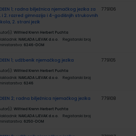
IDEEN 1; radna bilježnica njemačkog jezika za
779106
1. i 2. razred gimnazija i 4-godišnjih strukovnih
škola, 2. strani jezik
utor(i):
Wilfried Krenn Herbert Puchta
Nakladnik:
NAKLADA LJEVAK d.o.o.
Registarski broj
ministarstva:
6246-DOM
IDEEN 1; udžbenik njemačkog jezika
779105
utor(i):
Wilfried Krenn Herbert Puchta
Nakladnik:
NAKLADA LJEVAK d.o.o.
Registarski broj
ministarstva:
6246
IDEEN 2; radna bilježnica njemačkog jezika
779108
utor(i):
Wilfried Krenn Herbert Puchta
Nakladnik:
NAKLADA LJEVAK d.o.o.
Registarski broj
ministarstva:
6250-DOM