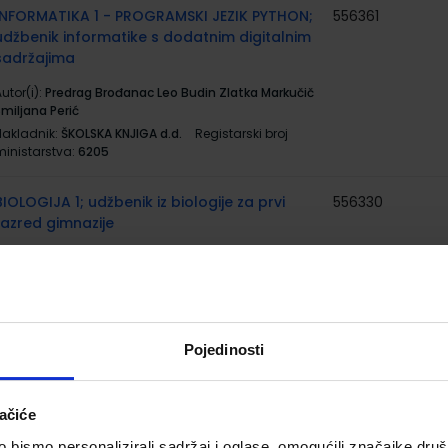
INFORMATIKA 1 - PROGRAMSKI JEZIK PYTHON;
556361
udžbenik informatike s dodatnim digitalnim
sadržajima
utor(i):
Predrag Brođanac Leo Budin Zlatka Markučič
Smiljana Perić
Nakladnik:
ŠKOLSKA KNJIGA d.d.
Registarski broj
ministarstva:
6205
BIOLOGIJA 1; udžbenik iz biologije za prvi
556330
razred gimnazije
utor(i):
Bogut Đumlija Futivić Remenar
Nakladnik:
ALFA d.d.
Registarski broj ministarstva:
6164
BIOLOGIJA 1; radna bilježnica iz biologije za
556491
Pojedinosti
prvi razred gimnazije
utor(i):
Bogut Đumlija Futivić Remenar
ačiće
Nakladnik:
ALFA d.d.
Registarski broj ministarstva:
6164-DOM
bismo personalizirali sadržaj i oglase, omogućili značajke društv