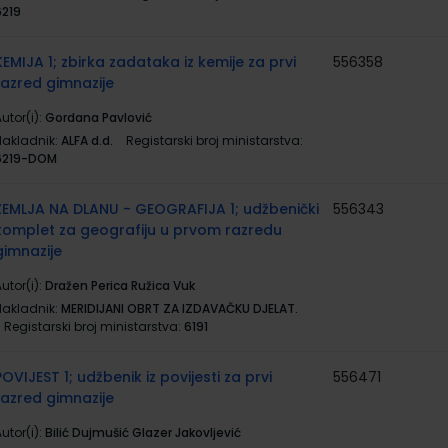
6219
KEMIJA 1; zbirka zadataka iz kemije za prvi
556358
razred gimnazije
utor(i):
Gordana Pavlović
Nakladnik:
ALFA d.d.
Registarski broj ministarstva:
6219-DOM
ZEMLJA NA DLANU - GEOGRAFIJA 1; udžbenički
556343
komplet za geografiju u prvom razredu
gimnazije
utor(i):
Dražen Perica Ružica Vuk
Nakladnik:
MERIDIJANI OBRT ZA IZDAVAČKU DJELAT.
Registarski broj ministarstva:
6191
POVIJEST 1; udžbenik iz povijesti za prvi
556471
razred gimnazije
utor(i):
Bilić Dujmušić Glazer Jakovljević