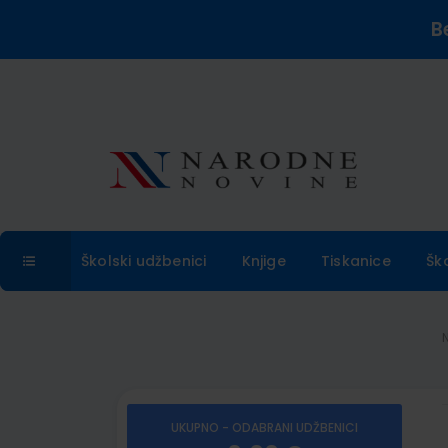
B
Školski udžbenici
Knjige
Tiskanice
Šk
UKUPNO - ODABRANI UDŽBENICI