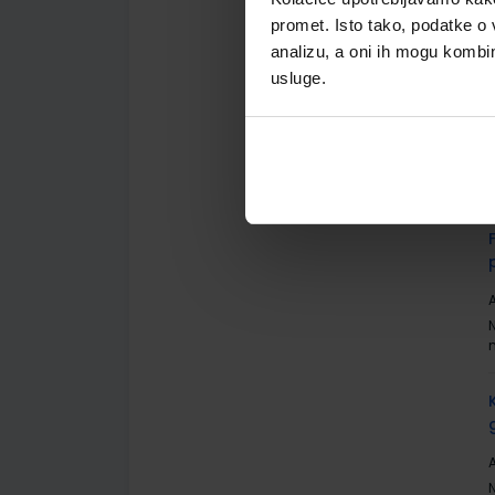
promet. Isto tako, podatke o 
analizu, a oni ih mogu kombini
usluge.
A
A
A