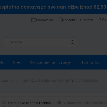
esplatna dostava za sve narudžbe iznad 62,50
Poslovnice
Kontakt
O nama
Če
Pretražite
Pretražite
ola
Ured
Odlaganje i arhiviranje
Informatika
Naslovna
GIMNAZIJA EUGENA KUMIČIĆA OPATIJA, 10 1.RAZRED SŠ
Označi sve radne bilježnice
Označi sve udžbenike (tren