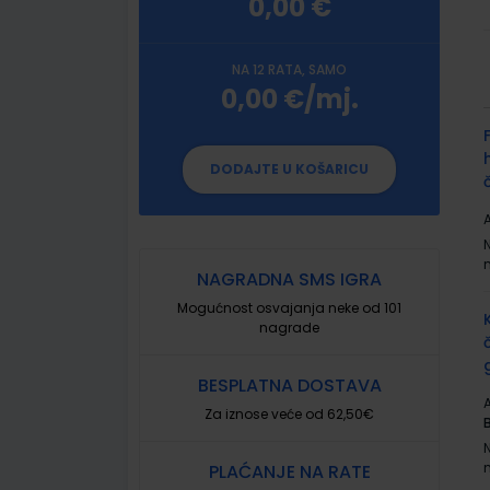
0,00 €
NA 12 RATA, SAMO
0,00 €/mj.
G
p
DODAJTE U KOŠARICU
A
NAGRADNA SMS IGRA
Mogućnost osvajanja neke od 101
nagrade
BESPLATNA DOSTAVA
A
Za iznose veće od 62,50€
PLAĆANJE NA RATE