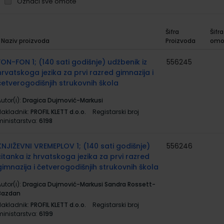
Označi sve omote
Šifra
Šifra
Naziv proizvoda
Proizvoda
omo
rupirani
roizvodi
FON-FON 1; (140 sati godišnje) udžbenik iz
556245
hrvatskoga jezika za prvi razred gimnazija i
četverogodišnjih strukovnih škola
utor(i):
Dragica Dujmović-Markusi
Nakladnik:
PROFIL KLETT d.o.o.
Registarski broj
ministarstva:
6198
KNJIŽEVNI VREMEPLOV 1; (140 sati godišnje)
556246
čitanka iz hrvatskoga jezika za prvi razred
gimnazija i četverogodišnjih strukovnih škola
utor(i):
Dragica Dujmović-Markusi Sandra Rossett-
Bazdan
Nakladnik:
PROFIL KLETT d.o.o.
Registarski broj
ministarstva:
6199