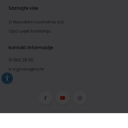
Saznajte više
O Narodnim novinama d.d.
Opći uvjeti korištenja
Kontakt informacije
01 650 28 80
e-trgovina@nn.hr