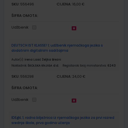
SKU:
CIJENA:
556496
16,00 €
ŠIFRA OMOTA:
Udžbenik
DEUTSCH IST KLASSE! 1; udžbenik njemačkoga jezika s
dodatnim digitalnim sadržajima
Autor(i):
Irena Lasić Željka Brezni
Nakladnik:
ŠKOLSKA KNJIGA d.d.
Registarski broj ministarstva:
6243
SKU:
CIJENA:
556298
24,00 €
ŠIFRA OMOTA:
Udžbenik
IDE@L 1; radna bilježnica iz njemačkoga jezika za prvi razred
srednje škole, prva godina učenja