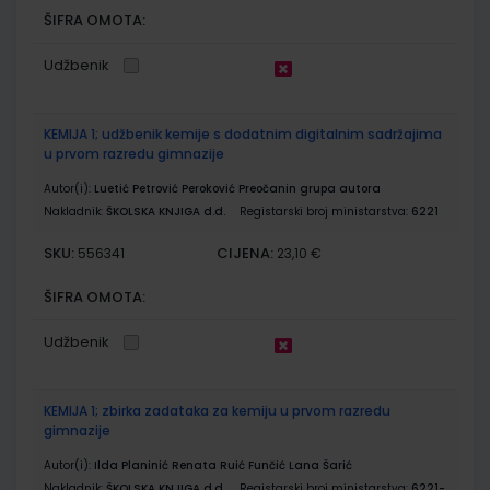
ŠIFRA OMOTA:
Udžbenik
KEMIJA 1; udžbenik kemije s dodatnim digitalnim sadržajima
u prvom razredu gimnazije
Autor(i):
Luetić Petrović Peroković Preočanin grupa autora
Nakladnik:
ŠKOLSKA KNJIGA d.d.
Registarski broj ministarstva:
6221
SKU:
CIJENA:
556341
23,10 €
ŠIFRA OMOTA:
Udžbenik
KEMIJA 1; zbirka zadataka za kemiju u prvom razredu
gimnazije
Autor(i):
Ilda Planinić Renata Ruić Funčić Lana Šarić
Nakladnik:
ŠKOLSKA KNJIGA d.d.
Registarski broj ministarstva:
6221-