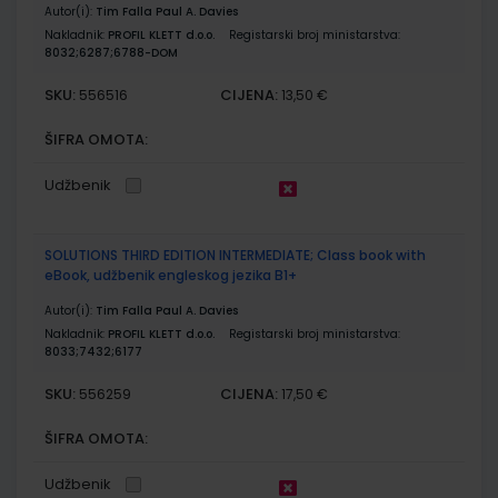
Autor(i):
Tim Falla Paul A. Davies
Nakladnik:
PROFIL KLETT d.o.o.
Registarski broj ministarstva:
8032;6287;6788-DOM
SKU:
CIJENA:
556516
13,50 €
ŠIFRA OMOTA:
Udžbenik
SOLUTIONS THIRD EDITION INTERMEDIATE; Class book with
eBook, udžbenik engleskog jezika B1+
Autor(i):
Tim Falla Paul A. Davies
Nakladnik:
PROFIL KLETT d.o.o.
Registarski broj ministarstva:
8033;7432;6177
SKU:
CIJENA:
556259
17,50 €
ŠIFRA OMOTA:
Udžbenik