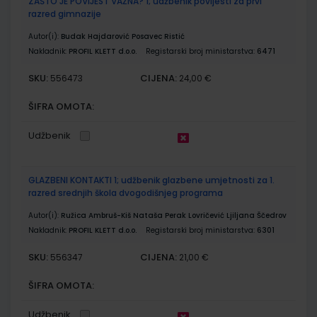
ZAŠTO JE POVIJEST VAŽNA? 1; udžbenik povijesti za prvi
razred gimnazije
Autor(i):
Budak Hajdarović Posavec Ristić
Nakladnik:
PROFIL KLETT d.o.o.
Registarski broj ministarstva:
6471
SKU:
CIJENA:
556473
24,00 €
ŠIFRA OMOTA:
Udžbenik
GLAZBENI KONTAKTI 1; udžbenik glazbene umjetnosti za 1.
razred srednjih škola dvogodišnjeg programa
Autor(i):
Ružica Ambruš-Kiš Nataša Perak Lovričević Ljiljana Ščedrov
Nakladnik:
PROFIL KLETT d.o.o.
Registarski broj ministarstva:
6301
SKU:
CIJENA:
556347
21,00 €
ŠIFRA OMOTA:
Udžbenik