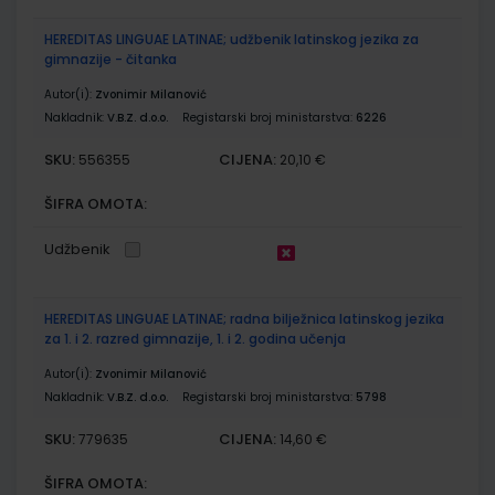
HEREDITAS LINGUAE LATINAE; udžbenik latinskog jezika za
gimnazije - čitanka
Autor(i):
Zvonimir Milanović
Nakladnik:
V.B.Z. d.o.o.
Registarski broj ministarstva:
6226
SKU:
CIJENA:
556355
20,10 €
ŠIFRA OMOTA:
Udžbenik
HEREDITAS LINGUAE LATINAE; radna bilježnica latinskog jezika
za 1. i 2. razred gimnazije, 1. i 2. godina učenja
Autor(i):
Zvonimir Milanović
Nakladnik:
V.B.Z. d.o.o.
Registarski broj ministarstva:
5798
SKU:
CIJENA:
779635
14,60 €
ŠIFRA OMOTA: