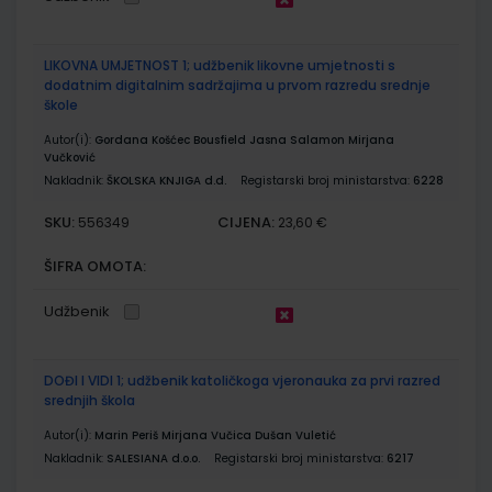
LIKOVNA UMJETNOST 1; udžbenik likovne umjetnosti s
dodatnim digitalnim sadržajima u prvom razredu srednje
škole
Autor(i):
Gordana Košćec Bousfield Jasna Salamon Mirjana
Vučković
Nakladnik:
ŠKOLSKA KNJIGA d.d.
Registarski broj ministarstva:
6228
SKU:
CIJENA:
556349
23,60 €
ŠIFRA OMOTA:
Udžbenik
DOĐI I VIDI 1; udžbenik katoličkoga vjeronauka za prvi razred
srednjih škola
Autor(i):
Marin Periš Mirjana Vučica Dušan Vuletić
Nakladnik:
SALESIANA d.o.o.
Registarski broj ministarstva:
6217