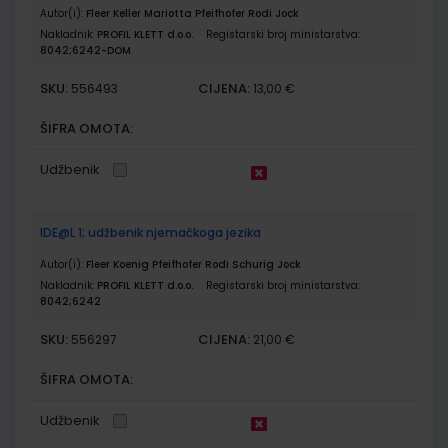
Autor(i):
Fleer Keller Mariotta Pfeifhofer Rodi Jock
Nakladnik:
PROFIL KLETT d.o.o.
Registarski broj ministarstva:
8042;6242-DOM
SKU:
CIJENA:
556493
13,00 €
ŠIFRA OMOTA:
Udžbenik
IDE@L 1; udžbenik njemačkoga jezika
Autor(i):
Fleer Koenig Pfeifhofer Rodi Schurig Jock
Nakladnik:
PROFIL KLETT d.o.o.
Registarski broj ministarstva:
8042;6242
SKU:
CIJENA:
556297
21,00 €
ŠIFRA OMOTA:
Udžbenik