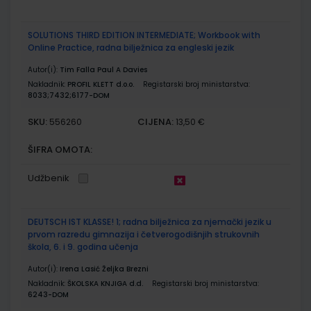
SOLUTIONS THIRD EDITION INTERMEDIATE; Workbook with
Online Practice, radna bilježnica za engleski jezik
Autor(i):
Tim Falla Paul A Davies
Nakladnik:
PROFIL KLETT d.o.o.
Registarski broj ministarstva:
8033;7432;6177-DOM
SKU:
CIJENA:
556260
13,50 €
ŠIFRA OMOTA:
Udžbenik
DEUTSCH IST KLASSE! 1; radna bilježnica za njemački jezik u
prvom razredu gimnazija i četverogodišnjih strukovnih
škola, 6. i 9. godina učenja
Autor(i):
Irena Lasić Željka Brezni
Nakladnik:
ŠKOLSKA KNJIGA d.d.
Registarski broj ministarstva:
6243-DOM