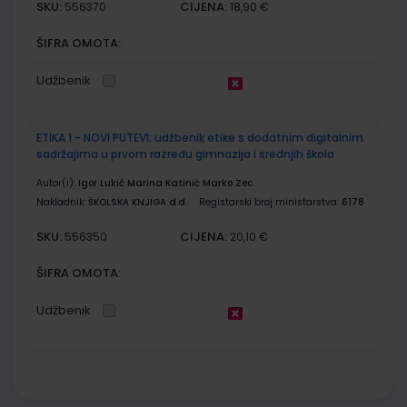
SKU:
CIJENA:
556370
18,90 €
ŠIFRA OMOTA:
Udžbenik
ETIKA 1 - NOVI PUTEVI; udžbenik etike s dodatnim digitalnim
sadržajima u prvom razredu gimnazija i srednjih škola
Autor(i):
Igor Lukić Marina Katinić Marko Zec
Nakladnik:
ŠKOLSKA KNJIGA d.d.
Registarski broj ministarstva:
6178
SKU:
CIJENA:
556350
20,10 €
ŠIFRA OMOTA:
Udžbenik