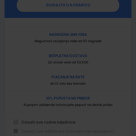
DODAJTE U KOŠARICU
NAGRADNA SMS IGRA
Mogućnost osvajanja neke od 101 nagrade
BESPLATNA DOSTAVA
Za iznose veće od 62,50€
PLAĆANJE NA RATE
do 12 rata bez kamata
10% POPUSTA NA PRIBOR
Kupnjom udžbenika ostvarujete popust na školski pribor
Označi sve radne bilježnice
Označi sve udžbenike (trenutno nije dostupno)