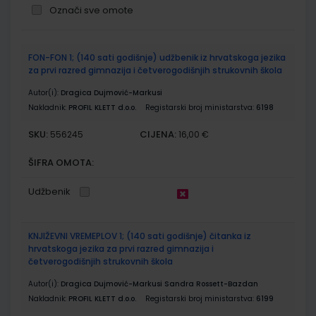
Označi sve omote
Grupirani
FON-FON 1; (140 sati godišnje) udžbenik iz hrvatskoga jezika
proizvodi
za prvi razred gimnazija i četverogodišnjih strukovnih škola
Autor(i):
Dragica Dujmović-Markusi
Nakladnik:
PROFIL KLETT d.o.o.
Registarski broj ministarstva:
6198
SKU:
CIJENA:
556245
16,00 €
ŠIFRA OMOTA:
Udžbenik
KNJIŽEVNI VREMEPLOV 1; (140 sati godišnje) čitanka iz
hrvatskoga jezika za prvi razred gimnazija i
četverogodišnjih strukovnih škola
Autor(i):
Dragica Dujmović-Markusi Sandra Rossett-Bazdan
Nakladnik:
PROFIL KLETT d.o.o.
Registarski broj ministarstva:
6199