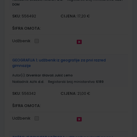
DOM
SKU:
CIJENA:
556492
17,20 €
ŠIFRA OMOTA:
Udžbenik
GEOGRAFIJA 1; udžbenik iz geografije za prvi razred
gimnazije
Autor(i):
Drvenkar Glavaš Jukić Lemo
Nakladnik:
ALFA d.d.
Registarski broj ministarstva:
6189
SKU:
CIJENA:
556342
21,00 €
ŠIFRA OMOTA:
Udžbenik