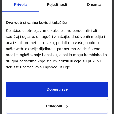
Privola
Pojedinosti
O nama
Autor(i):
Ternjej Mihaljević Kerovec Lukša Vidović
Nakladnik:
ŠKOLSKA KNJIGA d.d.
Registarski broj ministarstva:
6166
SKU:
CIJENA:
556332
22,20 €
Ova web-stranica koristi kolačiće
Kolačiće upotrebljavamo kako bismo personalizirali
ŠIFRA OMOTA:
sadržaj i oglase, omogućili značajke društvenih medija i
Udžbenik
analizirali promet. Isto tako, podatke o vašoj upotrebi
naše web-lokacije dijelimo s partnerima za društvene
medije, oglašavanje i analizu, a oni ih mogu kombinirati s
BIOLOGIJA 1; radna bilježnica za biologiju u prvom razredu
drugim podacima koje ste im pružili ili koje su prikupili
gimnazija
dok ste upotrebljavali njihove usluge.
Autor(i):
Damir Bendelja Žaklin Lukša Martina Vidović
Nakladnik:
ŠKOLSKA KNJIGA d.d.
Registarski broj ministarstva:
6166-
DOM
Dopusti sve
SKU:
CIJENA:
556333
17,20 €
ŠIFRA OMOTA:
Prilagodi
Udžbenik