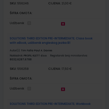
SKU:
CIJENA:
556246
21,00 €
ŠIFRA OMOTA:
Udžbenik
SOLUTIONS THIRD EDITION PRE-INTERMEDIATE; Class book
with eBook, udžbenik engleskog jezika B1
Autor(i):
Tim Falla Paul A. Davies
Nakladnik:
PROFIL KLETT d.o.o.
Registarski broj ministarstva:
8032;6287;6788
SKU:
CIJENA:
556258
17,50 €
ŠIFRA OMOTA:
Udžbenik
SOLUTIONS THIRD EDITION PRE-INTERMEDIATE; Workbook