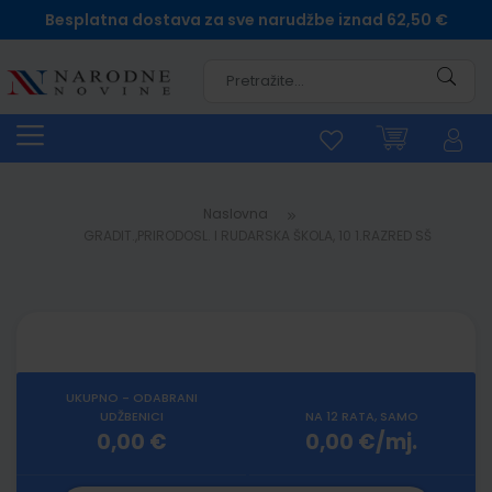
Besplatna dostava za sve narudžbe iznad 62,50 €
Pretra
Naslovna
GRADIT.,PRIRODOSL. I RUDARSKA ŠKOLA, 10 1.RAZRED SŠ
UKUPNO - ODABRANI
UDŽBENICI
NA 12 RATA, SAMO
0,00 €
0,00 €/mj.