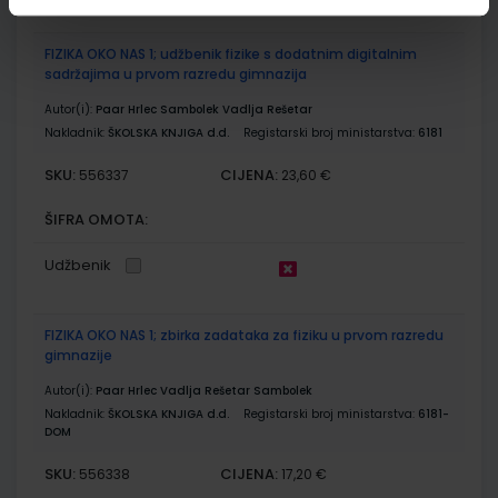
FIZIKA OKO NAS 1; udžbenik fizike s dodatnim digitalnim
sadržajima u prvom razredu gimnazija
Autor(i):
Paar Hrlec Sambolek Vadlja Rešetar
Nakladnik:
ŠKOLSKA KNJIGA d.d.
Registarski broj ministarstva:
6181
SKU:
CIJENA:
556337
23,60 €
ŠIFRA OMOTA:
Udžbenik
FIZIKA OKO NAS 1; zbirka zadataka za fiziku u prvom razredu
gimnazije
Autor(i):
Paar Hrlec Vadlja Rešetar Sambolek
Nakladnik:
ŠKOLSKA KNJIGA d.d.
Registarski broj ministarstva:
6181-
DOM
SKU:
CIJENA:
556338
17,20 €