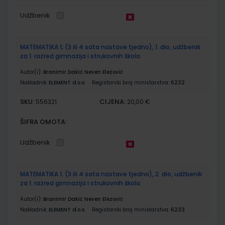
Udžbenik
MATEMATIKA 1; (3 ili 4 sata nastave tjedno), 1. dio, udžbenik
za 1. razred gimnazija i strukovnih škola
Autor(i):
Branimir Dakić Neven Elezović
Nakladnik:
ELEMENT d.o.o.
Registarski broj ministarstva:
6232
SKU:
CIJENA:
556321
20,00 €
ŠIFRA OMOTA:
Udžbenik
MATEMATIKA 1; (3 ili 4 sata nastave tjedno), 2. dio, udžbenik
za 1. razred gimnazija i strukovnih škola
Autor(i):
Branimir Dakić Neven Elezović
Nakladnik:
ELEMENT d.o.o.
Registarski broj ministarstva:
6233