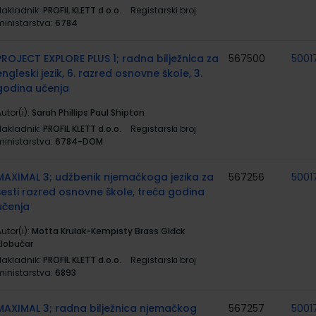
Nakladnik:
PROFIL KLETT d.o.o.
Registarski broj
ministarstva:
6784
PROJECT EXPLORE PLUS 1; radna bilježnica za
567500
5001
engleski jezik, 6. razred osnovne škole, 3.
godina učenja
utor(i):
Sarah Phillips Paul Shipton
Nakladnik:
PROFIL KLETT d.o.o.
Registarski broj
ministarstva:
6784-DOM
MAXIMAL 3; udžbenik njemačkoga jezika za
567256
5001
šesti razred osnovne škole, treća godina
učenja
utor(i):
Motta Krulak-Kempisty Brass Glđck
Klobučar
Nakladnik:
PROFIL KLETT d.o.o.
Registarski broj
ministarstva:
6893
MAXIMAL 3; radna bilježnica njemačkog
567257
5001