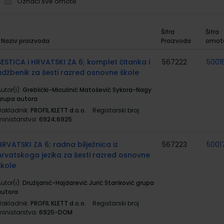
Označi sve omote
Šifra
Šifra
Naziv proizvoda
Proizvoda
omot
rupirani
roizvodi
ŠESTICA i HRVATSKI ZA 6; komplet čitanka i
567222
5001
udžbenik za šesti razred osnovne škole
utor(i):
Greblički-Miculinić Matošević Sykora-Nagy
grupa autora
Nakladnik:
PROFIL KLETT d.o.o.
Registarski broj
ministarstva:
6924;6925
HRVATSKI ZA 6; radna bilježnica iz
567223
5001
hrvatskoga jezika za šesti razred osnovne
škole
utor(i):
Družijanić-Hajdarević Jurić Stanković grupa
autora
Nakladnik:
PROFIL KLETT d.o.o.
Registarski broj
ministarstva:
6925-DOM