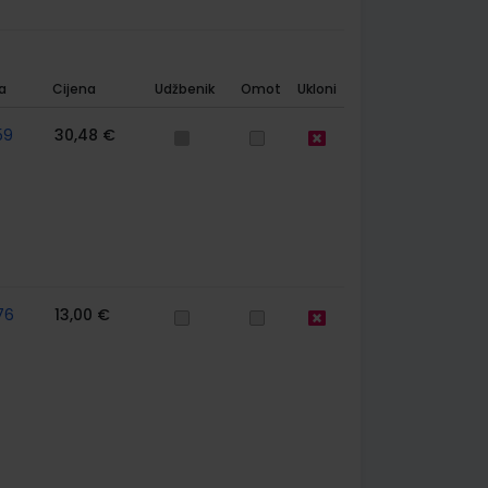
a
Cijena
Udžbenik
Omot
Ukloni
59
30,48 €
76
13,00 €