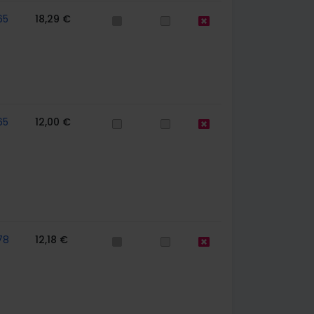
65
18,29 €
65
12,00 €
78
12,18 €