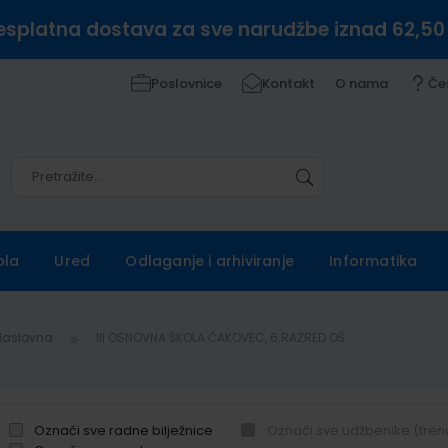
esplatna dostava za sve narudžbe iznad 62,50
Poslovnice
Kontakt
O nama
Če
Pretražite
Pretražite
ola
Ured
Odlaganje i arhiviranje
Informatika
Naslovna
III OSNOVNA ŠKOLA ČAKOVEC, 6.RAZRED OŠ
Označi sve radne bilježnice
Označi sve udžbenike (tren