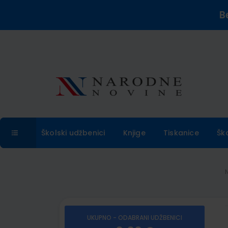
B
Školski udžbenici
Knjige
Tiskanice
Šk
UKUPNO - ODABRANI UDŽBENICI