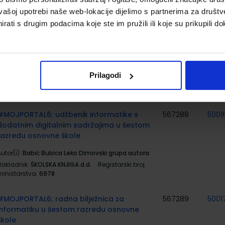
Nakladnik:
ALFA d.d.
Registarski broj ministarstva:
vašoj upotrebi naše web-lokacije dijelimo s partnerima za društv
6525
rati s drugim podacima koje ste im pružili ili koje su prikupili do
MATEMATIČKI IZAZOVI 6; radni listići iz
567277
matematike za šest razred osnovne škole
utor(i):
Gordana Paić Željko Bošnjak
Prilagodi
Nakladnik:
ALFA d.d.
Registarski broj ministarstva:
6525-DOM
#MOJPORTAL6; udžbenik informatike s
567288
5001
dodatnim digitalnim sadržajima u šestom
razredu osnovne škole
utor(i):
Babić Bubica Leko Dimovski grupa autora
Nakladnik:
ŠKOLSKA KNJIGA d.d.
Registarski broj
ministarstva:
6978
#MOJPORTAL6; radna bilježnica za
567289
5001
informatiku u šestom razredu osnovne
škole