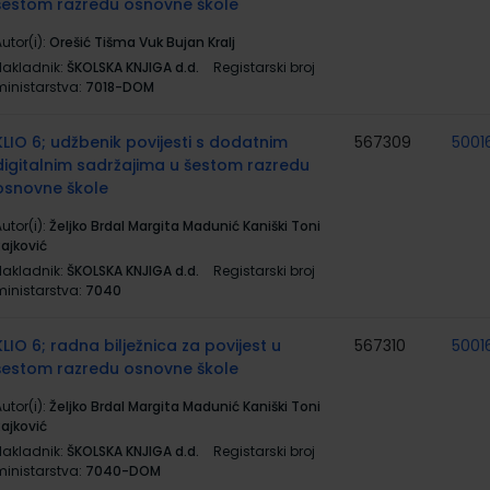
šestom razredu osnovne škole
utor(i):
Orešić Tišma Vuk Bujan Kralj
Nakladnik:
ŠKOLSKA KNJIGA d.d.
Registarski broj
ministarstva:
7018-DOM
KLIO 6; udžbenik povijesti s dodatnim
567309
5001
digitalnim sadržajima u šestom razredu
osnovne škole
utor(i):
Željko Brdal Margita Madunić Kaniški Toni
Rajković
Nakladnik:
ŠKOLSKA KNJIGA d.d.
Registarski broj
ministarstva:
7040
KLIO 6; radna bilježnica za povijest u
567310
5001
šestom razredu osnovne škole
utor(i):
Željko Brdal Margita Madunić Kaniški Toni
Rajković
Nakladnik:
ŠKOLSKA KNJIGA d.d.
Registarski broj
ministarstva:
7040-DOM