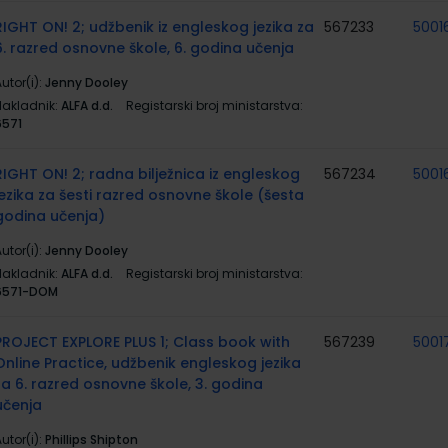
RIGHT ON! 2; udžbenik iz engleskog jezika za
567233
5001
6. razred osnovne škole, 6. godina učenja
utor(i):
Jenny Dooley
Nakladnik:
ALFA d.d.
Registarski broj ministarstva:
6571
RIGHT ON! 2; radna bilježnica iz engleskog
567234
5001
jezika za šesti razred osnovne škole (šesta
godina učenja)
utor(i):
Jenny Dooley
Nakladnik:
ALFA d.d.
Registarski broj ministarstva:
6571-DOM
PROJECT EXPLORE PLUS 1; Class book with
567239
5001
Online Practice, udžbenik engleskog jezika
za 6. razred osnovne škole, 3. godina
učenja
utor(i):
Phillips Shipton