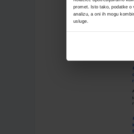
promet. Isto tako, podatke o 
analizu, a oni ih mogu kombini
usluge.
A
A