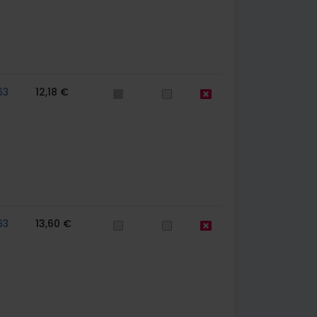
63
12,18 €
63
13,60 €