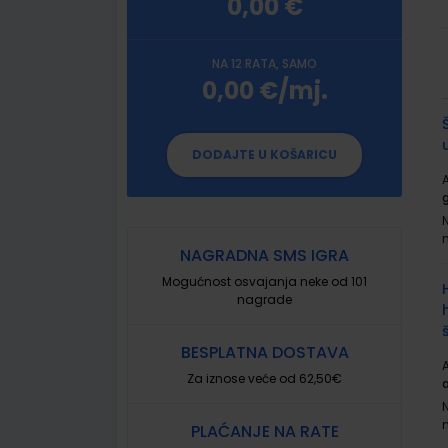
0,00 €
NA 12 RATA, SAMO
0,00 €/mj.
G
p
DODAJTE U KOŠARICU
A
NAGRADNA SMS IGRA
Mogućnost osvajanja neke od 101
nagrade
BESPLATNA DOSTAVA
A
Za iznose veće od 62,50€
PLAĆANJE NA RATE