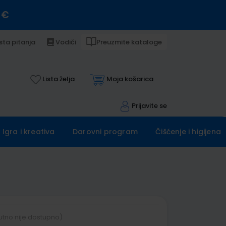
 €
sta pitanja
Vodiči
Preuzmite kataloge
Lista želja
Moja košarica
Prijavite se
Igra i kreativa
Darovni program
Čišćenje i higijena
utno nije dostupno)