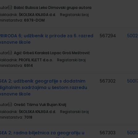
utor(i):
Babić Bubica Leko Dimovski grupa autora
Nakladnik:
ŠKOLSKA KNJIGA d.d.
Registarski broj
ministarstva:
6978-DOM
PRIRODA 6; udžbenik iz prirode za 6. razred
567294
5002
osnovne škole
utor(i):
Agić Grbeš Karakaš Lopac Groš Meštrović
Nakladnik:
PROFIL KLETT d.o.o.
Registarski broj
ministarstva:
6914
GEA 2; udžbenik geografije s dodatnim
567302
5001
digitalnim sadržajima u šestom razredu
osnovne škole
utor(i):
Orešić Tišma Vuk Bujan Kralj
Nakladnik:
ŠKOLSKA KNJIGA d.d.
Registarski broj
ministarstva:
7018
GEA 2; radna bilježnica za geografiju u
567303
5001