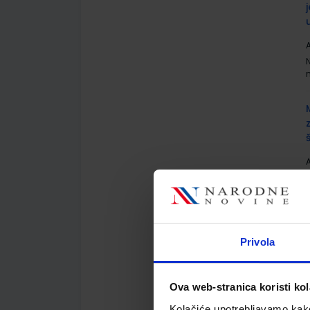
A
A
N
Privola
Ova web-stranica koristi kol
A
N
Kolačiće upotrebljavamo kako 