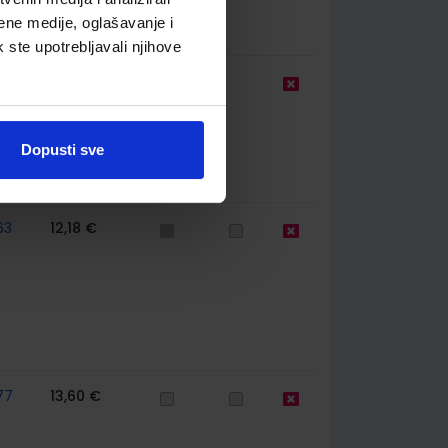
ene medije, oglašavanje i
k ste upotrebljavali njihove
10,20 €
Dopusti sve
63
12,18 €
77
13,60 €