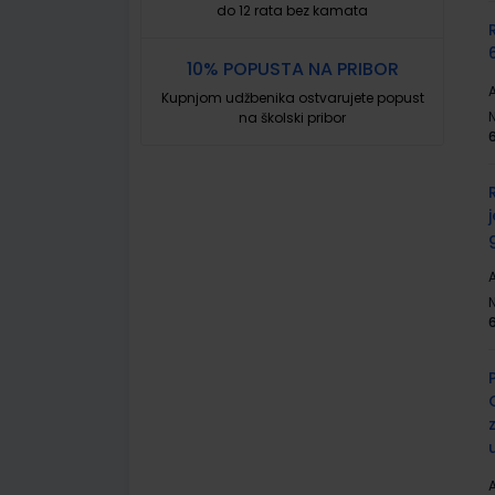
do 12 rata bez kamata
10% POPUSTA NA PRIBOR
A
Kupnjom udžbenika ostvarujete popust
na školski pribor
A
A