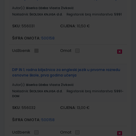
Autor(i):
Biserka Džeba Vlasta Živković
Nakladnik:
ŠKOLSKA KNJIGA d.d.
Registarski broj ministarstva:
5991
SKU:
CIJENA:
556031
10,50 €
ŠIFRA OMOTA:
500158
Udžbenik
Omot
DIP IN 1; radna bilježnica za engleski jezik u prvome razredu
osnovne škole, prva godina učenja
Autor(i):
Biserka Džeba Vlasta Živković
Nakladnik:
ŠKOLSKA KNJIGA d.d.
Registarski broj ministarstva:
5991-
DOM
SKU:
CIJENA:
556032
13,00 €
ŠIFRA OMOTA:
500158
Udžbenik
Omot