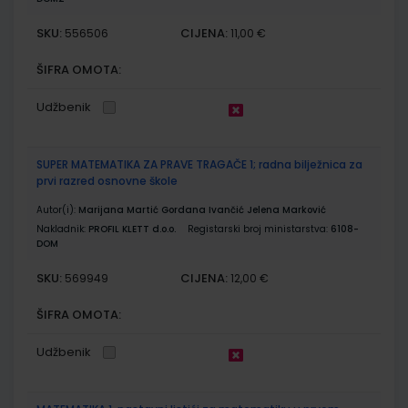
SKU:
CIJENA:
556506
11,00 €
ŠIFRA OMOTA:
Udžbenik
SUPER MATEMATIKA ZA PRAVE TRAGAČE 1; radna bilježnica za
prvi razred osnovne škole
Autor(i):
Marijana Martić Gordana Ivančić Jelena Marković
Nakladnik:
PROFIL KLETT d.o.o.
Registarski broj ministarstva:
6108-
DOM
SKU:
CIJENA:
569949
12,00 €
ŠIFRA OMOTA:
Udžbenik