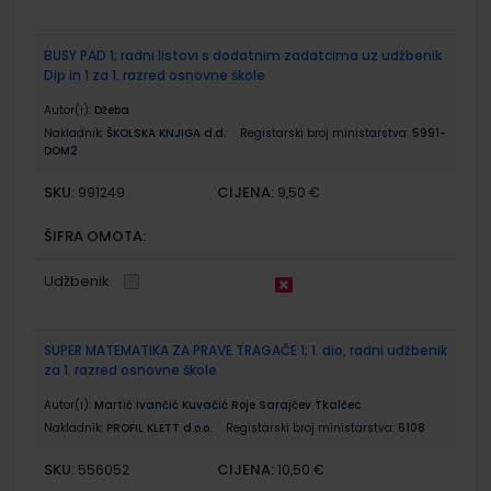
BUSY PAD 1; radni listovi s dodatnim zadatcima uz udžbenik
Dip in 1 za 1. razred osnovne škole
Autor(i):
Džeba
Nakladnik:
ŠKOLSKA KNJIGA d.d.
Registarski broj ministarstva:
5991-
DOM2
SKU:
CIJENA:
991249
9,50 €
ŠIFRA OMOTA:
Udžbenik
SUPER MATEMATIKA ZA PRAVE TRAGAČE 1; 1. dio, radni udžbenik
za 1. razred osnovne škole
Autor(i):
Martić Ivančić Kuvačić Roje Sarajčev Tkalčec
Nakladnik:
PROFIL KLETT d.o.o.
Registarski broj ministarstva:
6108
SKU:
CIJENA:
556052
10,50 €