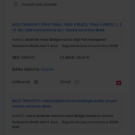
Označi sve omote
Grupirani
MOJI TRAGOVI 1 (PRVI TRAG, TRAG U RIJEČI, TRAG U PRIČI); 1., 2.
proizvodi
i 3. dio, radna početnica za 1. razred osnovne škole
Autor(i):
Budinski Kolar Billege Ivančić Mijić Puh Malogorski
Nakladnik:
PROFIL KLETT d.o.o.
Registarski broj ministarstva:
6038
SKU:
CIJENA:
556010
26,24 €
ŠIFRA OMOTA:
500261
Udžbenik
Omot
MOJI TRAGOVI 1; radna bilježnica hrvatskoga jezika za prvi
razred osnovne škole
Autor(i):
Vesna Budinski Martina Kolar Billege Gordana Ivančić
Nakladnik:
PROFIL KLETT d.o.o.
Registarski broj ministarstva:
6038-
DOM