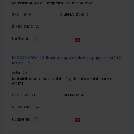
Nakladnik:
ALFA d.d.
Registarski broj ministarstva:
SKU:
CIJENA:
991734
12,50 €
ŠIFRA OMOTA:
Udžbenik
LIKOVNA MAPA 1 i 2; likovna mapa s kolažnim papirom za 1. i 2.
razred OŠ
Autor(i):
/
Nakladnik:
ŠKOLSKA KNJIGA d.d.
Registarski broj ministarstva:
014174
SKU:
CIJENA:
569363
12,50 €
ŠIFRA OMOTA:
Udžbenik