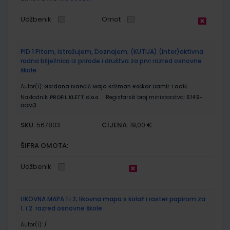
Udžbenik
Omot
PID 1 Pitam, Istražujem, Doznajem; (KUTIJA) (inter)aktivna
radna bilježnica iz prirode i društva za prvi razred osnovne
škole
Autor(i):
Gordana Ivančić Maja Križman Roškar Damir Tadić
Nakladnik:
PROFIL KLETT d.o.o.
Registarski broj ministarstva:
6149-
DOM3
SKU:
CIJENA:
567803
19,00 €
ŠIFRA OMOTA:
Udžbenik
LIKOVNA MAPA 1 i 2; likovna mapa s kolaž i raster papirom za
1. i 2. razred osnovne škole
Autor(i):
/