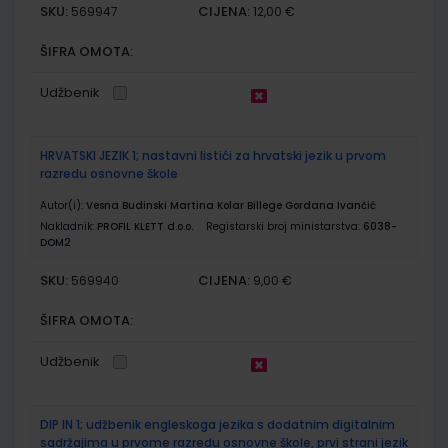
SKU:
CIJENA:
569947
12,00 €
ŠIFRA OMOTA:
Udžbenik
HRVATSKI JEZIK 1; nastavni listići za hrvatski jezik u prvom
razredu osnovne škole
Autor(i):
Vesna Budinski Martina Kolar Billege Gordana Ivančić
Nakladnik:
PROFIL KLETT d.o.o.
Registarski broj ministarstva:
6038-
DOM2
SKU:
CIJENA:
569940
9,00 €
ŠIFRA OMOTA:
Udžbenik
DIP IN 1; udžbenik engleskoga jezika s dodatnim digitalnim
sadržajima u prvome razredu osnovne škole, prvi strani jezik