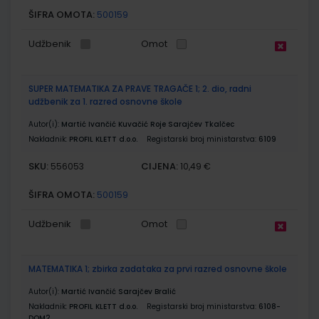
ŠIFRA OMOTA:
500159
Udžbenik
Omot
SUPER MATEMATIKA ZA PRAVE TRAGAČE 1; 2. dio, radni
udžbenik za 1. razred osnovne škole
Autor(i):
Martić Ivančić Kuvačić Roje Sarajčev Tkalčec
Nakladnik:
PROFIL KLETT d.o.o.
Registarski broj ministarstva:
6109
SKU:
CIJENA:
556053
10,49 €
ŠIFRA OMOTA:
500159
Udžbenik
Omot
MATEMATIKA 1; zbirka zadataka za prvi razred osnovne škole
Autor(i):
Martić Ivančić Sarajčev Bralić
Nakladnik:
PROFIL KLETT d.o.o.
Registarski broj ministarstva:
6108-
DOM2