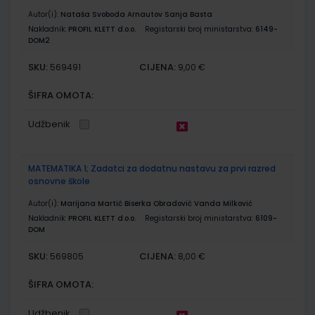
Autor(i):
Nataša Svoboda Arnautov Sanja Basta
Nakladnik:
PROFIL KLETT d.o.o.
Registarski broj ministarstva:
6149-
DOM2
SKU:
CIJENA:
569491
9,00 €
ŠIFRA OMOTA:
Udžbenik
MATEMATIKA 1; Zadatci za dodatnu nastavu za prvi razred
osnovne škole
Autor(i):
Marijana Martić Biserka Obradović Vanda Milković
Nakladnik:
PROFIL KLETT d.o.o.
Registarski broj ministarstva:
6109-
DOM
SKU:
CIJENA:
569805
8,00 €
ŠIFRA OMOTA:
Udžbenik