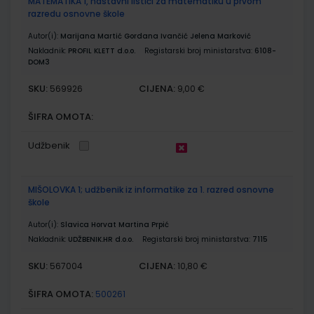
MATEMATIKA 1, nastavni listići za matematiku u prvom
razredu osnovne škole
Autor(i):
Marijana Martić Gordana Ivančić Jelena Marković
Nakladnik:
PROFIL KLETT d.o.o.
Registarski broj ministarstva:
6108-
DOM3
SKU:
CIJENA:
569926
9,00 €
ŠIFRA OMOTA:
Udžbenik
MIŠOLOVKA 1; udžbenik iz informatike za 1. razred osnovne
škole
Autor(i):
Slavica Horvat Martina Prpić
Nakladnik:
UDŽBENIK.HR d.o.o.
Registarski broj ministarstva:
7115
SKU:
CIJENA:
567004
10,80 €
ŠIFRA OMOTA:
500261