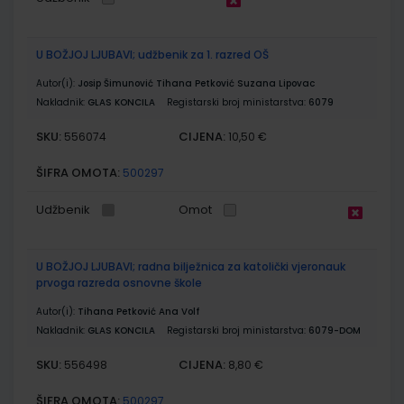
U BOŽJOJ LJUBAVI; udžbenik za 1. razred OŠ
Autor(i):
Josip Šimunović Tihana Petković Suzana Lipovac
Nakladnik:
GLAS KONCILA
Registarski broj ministarstva:
6079
SKU:
CIJENA:
556074
10,50 €
ŠIFRA OMOTA:
500297
Udžbenik
Omot
U BOŽJOJ LJUBAVI; radna bilježnica za katolički vjeronauk
prvoga razreda osnovne škole
Autor(i):
Tihana Petković Ana Volf
Nakladnik:
GLAS KONCILA
Registarski broj ministarstva:
6079-DOM
SKU:
CIJENA:
556498
8,80 €
ŠIFRA OMOTA:
500297