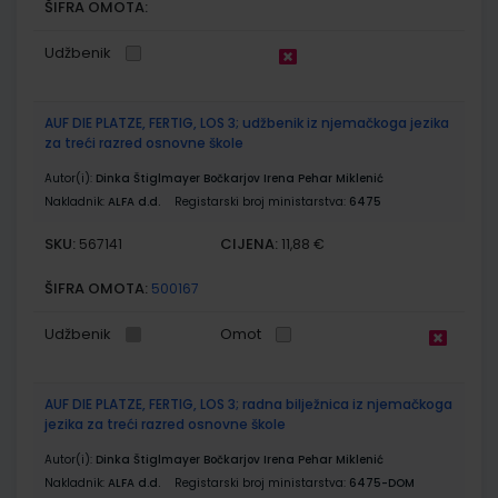
ŠIFRA OMOTA:
Udžbenik
AUF DIE PLATZE, FERTIG, LOS 3; udžbenik iz njemačkoga jezika
za treći razred osnovne škole
Autor(i):
Dinka Štiglmayer Bočkarjov Irena Pehar Miklenić
Nakladnik:
ALFA d.d.
Registarski broj ministarstva:
6475
SKU:
CIJENA:
567141
11,88 €
ŠIFRA OMOTA:
500167
Udžbenik
Omot
AUF DIE PLATZE, FERTIG, LOS 3; radna bilježnica iz njemačkoga
jezika za treći razred osnovne škole
Autor(i):
Dinka Štiglmayer Bočkarjov Irena Pehar Miklenić
Nakladnik:
ALFA d.d.
Registarski broj ministarstva:
6475-DOM