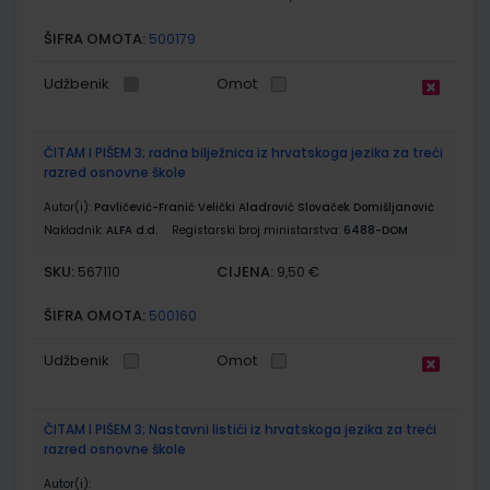
ŠIFRA OMOTA:
500179
Udžbenik
Omot
ČITAM I PIŠEM 3; radna bilježnica iz hrvatskoga jezika za treći
razred osnovne škole
Autor(i):
Pavličević-Franić Velički Aladrović Slovaček Domišljanović
Nakladnik:
ALFA d.d.
Registarski broj ministarstva:
6488-DOM
SKU:
CIJENA:
567110
9,50 €
ŠIFRA OMOTA:
500160
Udžbenik
Omot
ČITAM I PIŠEM 3; Nastavni listići iz hrvatskoga jezika za treći
razred osnovne škole
Autor(i):