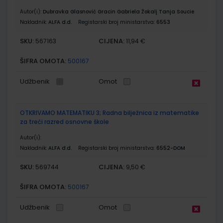
Autor(i):
Dubravka Glasnović Gracin Gabriela Žokalj Tanja Soucie
Nakladnik:
ALFA d.d.
Registarski broj ministarstva:
6553
SKU:
CIJENA:
567163
11,94 €
ŠIFRA OMOTA:
500167
Udžbenik
Omot
OTKRIVAMO MATEMATIKU 3; Radna bilježnica iz matematike
za treći razred osnovne škole
Autor(i):
Nakladnik:
ALFA d.d.
Registarski broj ministarstva:
6552-DOM
SKU:
CIJENA:
569744
9,50 €
ŠIFRA OMOTA:
500167
Udžbenik
Omot