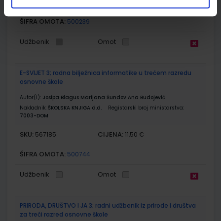
SKU:
CIJENA:
567184
11,88 €
ŠIFRA OMOTA:
500239
Udžbenik
Omot
E-SVIJET 3; radna bilježnica informatike u trećem razredu
osnovne škole
Autor(i):
Josipa Blagus Marijana Šundov Ana Budojević
Nakladnik:
ŠKOLSKA KNJIGA d.d.
Registarski broj ministarstva:
7003-DOM
SKU:
CIJENA:
567185
11,50 €
ŠIFRA OMOTA:
500744
Udžbenik
Omot
PRIRODA, DRUŠTVO I JA 3; radni udžbenik iz prirode i društva
za treći razred osnovne škole