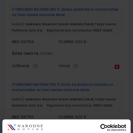
OTKRIVAMO MATEMATIKU 3; zbirka zadataka iz matematike
za treći razred osnovne škole
Autor(i):
Dubravka Glasnović Gracin Gabriela Žokalj Tanja Souice
Nakladnik:
ALFA d.d.
Registarski broj ministarstva:
6552-DOM2
SKU:
CIJENA:
567164
9,50 €
ŠIFRA OMOTA:
500167
Udžbenik
Omot
OTKRIVAMO MATEMATIKU 3; listići za dodatnu nastavu iz
matematike za treći razred osnovne škole
Autor(i):
Dubravka Glasnović Gracin Gabriela Žokalj Tanja Soucie
Nakladnik:
ALFA d.d.
Registarski broj ministarstva:
6553-DOM2
SKU:
CIJENA:
567165
9,00 €
ŠIFRA OMOTA: