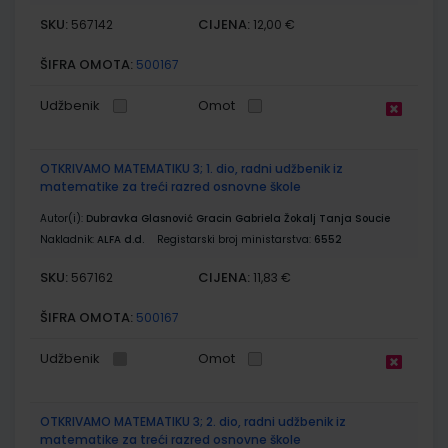
SKU:
CIJENA:
567142
12,00 €
ŠIFRA OMOTA:
500167
Udžbenik
Omot
OTKRIVAMO MATEMATIKU 3; 1. dio, radni udžbenik iz
matematike za treći razred osnovne škole
Autor(i):
Dubravka Glasnović Gracin Gabriela Žokalj Tanja Soucie
Nakladnik:
ALFA d.d.
Registarski broj ministarstva:
6552
SKU:
CIJENA:
567162
11,83 €
ŠIFRA OMOTA:
500167
Udžbenik
Omot
OTKRIVAMO MATEMATIKU 3; 2. dio, radni udžbenik iz
matematike za treći razred osnovne škole