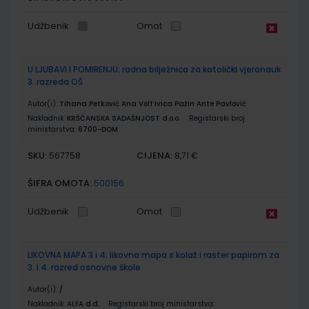
Udžbenik
Omot
U LJUBAVI I POMIRENJU; radna bilježnica za katolički vjeronauk
3. razreda OŠ
Autor(i):
Tihana Petković Ana Volf Ivica Pažin Ante Pavlović
Nakladnik:
KRŠĆANSKA SADAŠNJOST d.o.o.
Registarski broj
ministarstva:
6700-DOM
SKU:
CIJENA:
567758
8,71 €
ŠIFRA OMOTA:
500156
Udžbenik
Omot
LIKOVNA MAPA 3 i 4; likovna mapa s kolaž i raster papirom za
3. i 4. razred osnovne škole
Autor(i):
/
Nakladnik:
ALFA d.d.
Registarski broj ministarstva: