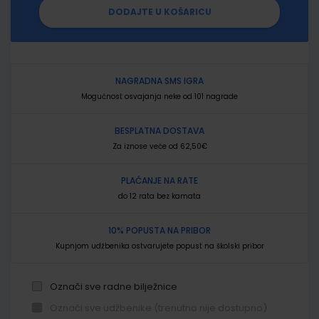
DODAJTE U KOŠARICU
NAGRADNA SMS IGRA
Mogućnost osvajanja neke od 101 nagrade
BESPLATNA DOSTAVA
Za iznose veće od 62,50€
PLAĆANJE NA RATE
do 12 rata bez kamata
10% POPUSTA NA PRIBOR
Kupnjom udžbenika ostvarujete popust na školski pribor
Označi sve radne bilježnice
Označi sve udžbenike (trenutno nije dostupno)