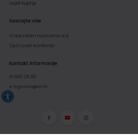
Uvjeti kupnje
Saznajte više
O Narodnim novinama d.d.
Opći uvjeti korištenja
Kontakt informacije
01 650 28 80
e-trgovina@nn.hr