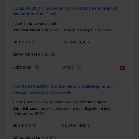
GLAZBENI KRUG 3; udžbenik, radni obrazovni materijali iz
glazbene kulture, 3.r.oš
Autor(i):
Ružica Ambruš Kiš
Nakladnik:
PROFIL KLETT d.o.o.
Registarski broj ministarstva:
SKU:
CIJENA:
567501
11,00 €
ŠIFRA OMOTA:
500285
Udžbenik
Omot
U LJUBAVI I POMIRENJU; udžbenik za katolički vjeronauk
trećega razreda osnovne škole
Autor(i):
Ante Pavlović Ivica Pažin Mirjana Džambo Šporec
Nakladnik:
KRŠĆANSKA SADAŠNJOST d.o.o.
Registarski broj
ministarstva:
6700
SKU:
CIJENA:
567202
11,88 €
ŠIFRA OMOTA:
500156