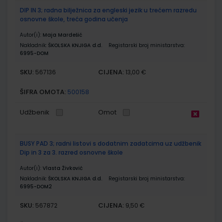
DIP IN 3; radna bilježnica za engleski jezik u trećem razredu
osnovne škole, treća godina učenja
Autor(i):
Maja Mardešić
Nakladnik:
ŠKOLSKA KNJIGA d.d.
Registarski broj ministarstva:
6995-DOM
SKU:
CIJENA:
567136
13,00 €
ŠIFRA OMOTA:
500158
Udžbenik
Omot
BUSY PAD 3; radni listovi s dodatnim zadatcima uz udžbenik
Dip in 3 za 3. razred osnovne škole
Autor(i):
Vlasta Živković
Nakladnik:
ŠKOLSKA KNJIGA d.d.
Registarski broj ministarstva:
6995-DOM2
SKU:
CIJENA:
567872
9,50 €