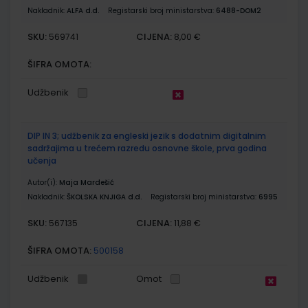
Nakladnik:
ALFA d.d.
Registarski broj ministarstva:
6488-DOM2
SKU:
CIJENA:
569741
8,00 €
ŠIFRA OMOTA:
Udžbenik
DIP IN 3; udžbenik za engleski jezik s dodatnim digitalnim
sadržajima u trećem razredu osnovne škole, prva godina
učenja
Autor(i):
Maja Mardešić
Nakladnik:
ŠKOLSKA KNJIGA d.d.
Registarski broj ministarstva:
6995
SKU:
CIJENA:
567135
11,88 €
ŠIFRA OMOTA:
500158
Udžbenik
Omot