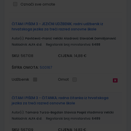
Označi sve omote
Grupirani
ČITAM I PIŠEM 3 - JEZIČNI UDŽBENIK; radni udžbenik iz
proizvodi
hrvatskoga jezika za treći razred osnovne škole
Autor(i):
Pavličević-Franić Velički Aladrović Slovaček Domišljanović
Nakladnik:
ALFA d.d.
Registarski broj ministarstva:
6488
SKU:
CIJENA:
567108
14,88 €
ŠIFRA OMOTA:
500167
Udžbenik
Omot
ČITAM I PIŠEM 3 - ČITANKA; radna čitanka iz hrvatskoga
jezika za treći razred osnovne škole
Autor(i):
Tamara Turza-Bogdan Slavica Pospiš Vladimira Velički
Nakladnik:
ALFA d.d.
Registarski broj ministarstva:
6489
SKU:
CIJENA:
567109
14,83 €