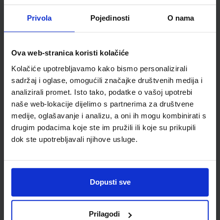
Udžbenik
Privola
Pojedinosti
O nama
OTKRIVAMO MATEMATIKU 3; listići za integriranu nastavu iz
matematike za treći razred osnovne škole
Ova web-stranica koristi kolačiće
Kolačiće upotrebljavamo kako bismo personalizirali
Autor(i):
Gabriela Žokalj Dubravka Glasnović Gracin Tanja Soucie
Nakladnik:
ALFA d.d.
Registarski broj ministarstva:
6553-DOM3
sadržaj i oglase, omogućili značajke društvenih medija i
analizirali promet. Isto tako, podatke o vašoj upotrebi
SKU:
CIJENA:
567166
9,00 €
naše web-lokacije dijelimo s partnerima za društvene
medije, oglašavanje i analizu, a oni ih mogu kombinirati s
ŠIFRA OMOTA:
drugim podacima koje ste im pružili ili koje su prikupili
Udžbenik
dok ste upotrebljavali njihove usluge.
E-SVIJET 3; radni udžbenik informatike s dodatnim
digitalnim sadržajima u trećem razredu osnovne škole
Dopusti sve
Autor(i):
Blagus Ljubić Klemše Flisar Odorčić Ružić Mihočka
Nakladnik:
ŠKOLSKA KNJIGA d.d.
Registarski broj ministarstva:
7003
Prilagodi