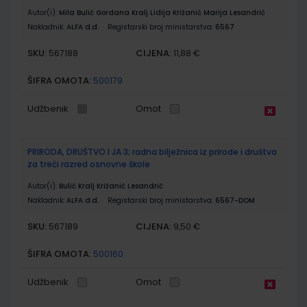
Autor(i):
Mila Bulić Gordana Kralj Lidija Križanić Marija Lesandrić
Nakladnik:
ALFA d.d.
Registarski broj ministarstva:
6567
SKU:
CIJENA:
567188
11,88 €
ŠIFRA OMOTA:
500179
Udžbenik
Omot
PRIRODA, DRUŠTVO I JA 3; radna bilježnica iz prirode i društva
za treći razred osnovne škole
Autor(i):
Bulić Kralj Križanić Lesandrić
Nakladnik:
ALFA d.d.
Registarski broj ministarstva:
6567-DOM
SKU:
CIJENA:
567189
9,50 €
ŠIFRA OMOTA:
500160
Udžbenik
Omot