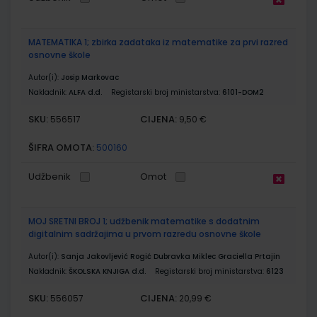
MATEMATIKA 1; zbirka zadataka iz matematike za prvi razred
osnovne škole
Autor(i):
Josip Markovac
Nakladnik:
ALFA d.d.
Registarski broj ministarstva:
6101-DOM2
SKU:
CIJENA:
556517
9,50 €
ŠIFRA OMOTA:
500160
Udžbenik
Omot
MOJ SRETNI BROJ 1; udžbenik matematike s dodatnim
digitalnim sadržajima u prvom razredu osnovne škole
Autor(i):
Sanja Jakovljević Rogić Dubravka Miklec Graciella Prtajin
Nakladnik:
ŠKOLSKA KNJIGA d.d.
Registarski broj ministarstva:
6123
SKU:
CIJENA:
556057
20,99 €