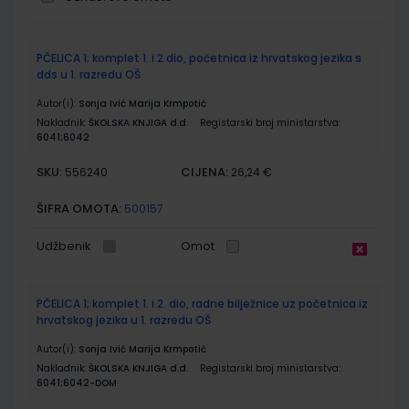
Grupirani
PČELICA 1; komplet 1. i 2 dio, početnica iz hrvatskog jezika s
proizvodi
dds u 1. razredu OŠ
Autor(i):
Sonja Ivić Marija Krmpotić
Nakladnik:
ŠKOLSKA KNJIGA d.d.
Registarski broj ministarstva:
6041;6042
SKU:
CIJENA:
556240
26,24 €
ŠIFRA OMOTA:
500157
Udžbenik
Omot
PČELICA 1; komplet 1. i 2. dio, radne bilježnice uz početnica iz
hrvatskog jezika u 1. razredu OŠ
Autor(i):
Sonja Ivić Marija Krmpotić
Nakladnik:
ŠKOLSKA KNJIGA d.d.
Registarski broj ministarstva:
6041;6042-DOM