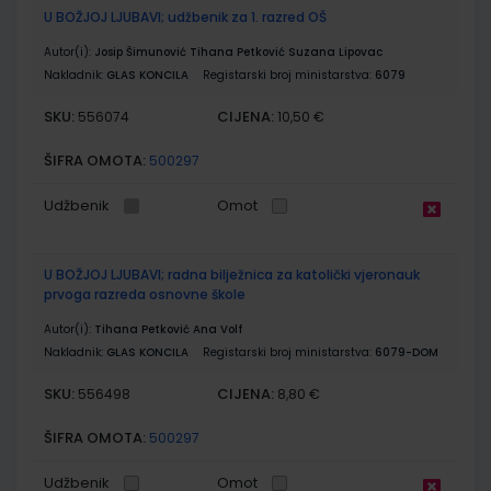
U BOŽJOJ LJUBAVI; udžbenik za 1. razred OŠ
Autor(i):
Josip Šimunović Tihana Petković Suzana Lipovac
Nakladnik:
GLAS KONCILA
Registarski broj ministarstva:
6079
SKU:
CIJENA:
556074
10,50 €
ŠIFRA OMOTA:
500297
Udžbenik
Omot
U BOŽJOJ LJUBAVI; radna bilježnica za katolički vjeronauk
prvoga razreda osnovne škole
Autor(i):
Tihana Petković Ana Volf
Nakladnik:
GLAS KONCILA
Registarski broj ministarstva:
6079-DOM
SKU:
CIJENA:
556498
8,80 €
ŠIFRA OMOTA:
500297
Udžbenik
Omot