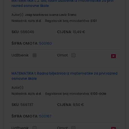
MATEMATIKA 1; 2. dio, radni udžbenik iz matematike za prvi
razred osnovne škole
Autor(i):
Josip Markovac Ivana Lović Štenc
Nakladnik:
ALFA d.d.
Registarski broj ministarstva:
6101
SKU:
CIJENA:
556046
10,49 €
ŠIFRA OMOTA:
500160
Udžbenik
Omot
MATEMATIKA 1; Radna bilježnica iz matematike za prvi razred
osnovne škole
Autor(i):
Nakladnik:
ALFA d.d.
Registarski broj ministarstva:
6100-DOM
SKU:
CIJENA:
569737
9,50 €
ŠIFRA OMOTA:
500167
Udžbenik
Omot