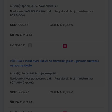
Autor(i):
Španić Jurić Zokić Vladušić
Nakladnik:
ŠKOLSKA KNJIGA d.d.
Registarski broj ministarstva:
6043-DOM
SKU:
CIJENA:
556093
8,00 €
ŠIFRA OMOTA:
Udžbenik
PČELICA 1; nastavni listići za hrvatski jezik u prvom razredu
osnovne škole
Autor(i):
Sonja Ivić Marija Krmpotić
Nakladnik:
ŠKOLSKA KNJIGA d.d.
Registarski broj ministarstva:
6041;6042-DOM2
SKU:
CIJENA:
556227
8,00 €
ŠIFRA OMOTA: