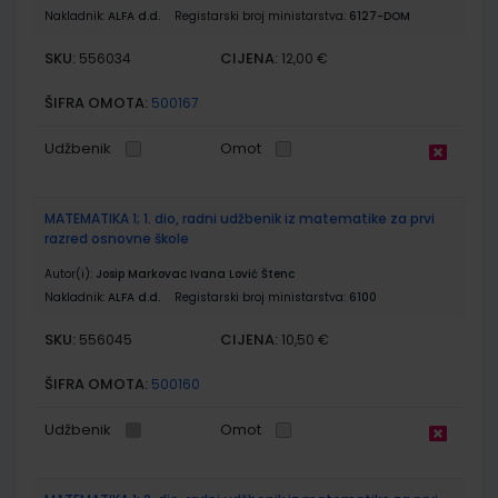
Nakladnik:
ALFA d.d.
Registarski broj ministarstva:
6127-DOM
SKU:
CIJENA:
556034
12,00 €
ŠIFRA OMOTA:
500167
Udžbenik
Omot
MATEMATIKA 1; 1. dio, radni udžbenik iz matematike za prvi
razred osnovne škole
Autor(i):
Josip Markovac Ivana Lović Štenc
Nakladnik:
ALFA d.d.
Registarski broj ministarstva:
6100
SKU:
CIJENA:
556045
10,50 €
ŠIFRA OMOTA:
500160
Udžbenik
Omot