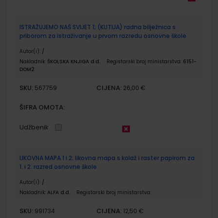
ISTRAŽUJEMO NAŠ SVIJET 1; (KUTIJA) radna bilježnica s
priborom za istraživanje u prvom razredu osnovne škole
Autor(i):
/
Nakladnik:
ŠKOLSKA KNJIGA d.d.
Registarski broj ministarstva:
6151-
DOM2
SKU:
CIJENA:
567759
26,00 €
ŠIFRA OMOTA:
Udžbenik
LIKOVNA MAPA 1 i 2; likovna mapa s kolaž i raster papirom za
1. i 2. razred osnovne škole
Autor(i):
/
Nakladnik:
ALFA d.d.
Registarski broj ministarstva:
SKU:
CIJENA:
991734
12,50 €