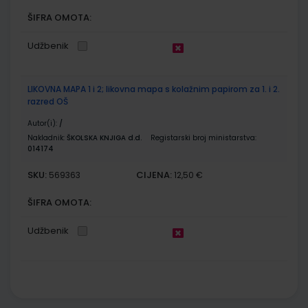
ŠIFRA OMOTA:
Udžbenik
LIKOVNA MAPA 1 i 2; likovna mapa s kolažnim papirom za 1. i 2.
razred OŠ
Autor(i):
/
Nakladnik:
ŠKOLSKA KNJIGA d.d.
Registarski broj ministarstva:
014174
SKU:
CIJENA:
569363
12,50 €
ŠIFRA OMOTA:
Udžbenik