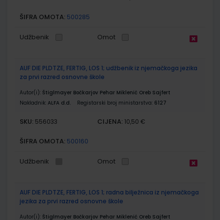
ŠIFRA OMOTA:
500285
Udžbenik
Omot
AUF DIE PLDTZE, FERTIG, LOS 1; udžbenik iz njemačkoga jezika
za prvi razred osnovne škole
Autor(i):
Štiglmayer Bočkarjov Pehar Miklenić Oreb Sajfert
Nakladnik:
ALFA d.d.
Registarski broj ministarstva:
6127
SKU:
CIJENA:
556033
10,50 €
ŠIFRA OMOTA:
500160
Udžbenik
Omot
AUF DIE PLDTZE, FERTIG, LOS 1; radna bilježnica iz njemačkoga
jezika za prvi razred osnovne škole
Autor(i):
Štiglmayer Bočkarjov Pehar Miklenić Oreb Sajfert