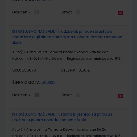
Udžbenik
Omot
ISTRAŽUJEMO NAŠ SVIJET 1; udžbenik prirode i društva s
dodatnim digitalnim sadržajima u prvom razredu osnovne
škole
Autor(i):
Alena Letina Tamara Kisovar Ivanda Ivan De Zan
Nakladnik:
ŠKOLSKA KNJIGA d.d.
Registarski broj ministarstva:
6151
SKU:
CIJENA:
556070
10,50 €
ŠIFRA OMOTA:
500239
Udžbenik
Omot
ISTRAŽUJEMO NAŠ SVIJET 1; radna bilježnica za prirodu i
društvo u prvom razredu osnovne škole
Autor(i):
Alena Letina Tamara Kisovar Ivanda Ivan De Zan
Nakladnik:
ŠKOLSKA KNJIGA d.d.
Registarski broj ministarstva:
6151-