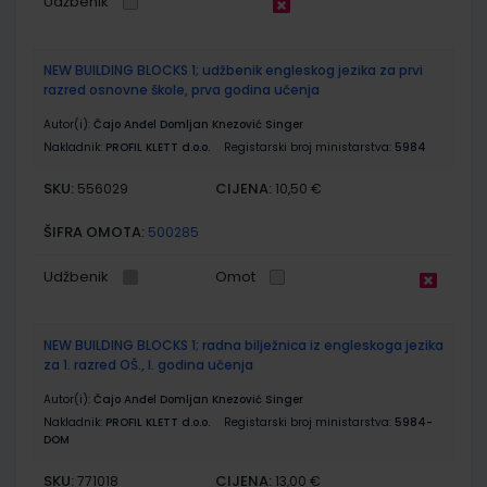
Udžbenik
NEW BUILDING BLOCKS 1; udžbenik engleskog jezika za prvi
razred osnovne škole, prva godina učenja
Autor(i):
Čajo Anđel Domljan Knezović Singer
Nakladnik:
PROFIL KLETT d.o.o.
Registarski broj ministarstva:
5984
SKU:
CIJENA:
556029
10,50 €
ŠIFRA OMOTA:
500285
Udžbenik
Omot
NEW BUILDING BLOCKS 1; radna bilježnica iz engleskoga jezika
za 1. razred OŠ., I. godina učenja
Autor(i):
Čajo Anđel Domljan Knezović Singer
Nakladnik:
PROFIL KLETT d.o.o.
Registarski broj ministarstva:
5984-
DOM
SKU:
CIJENA:
771018
13,00 €