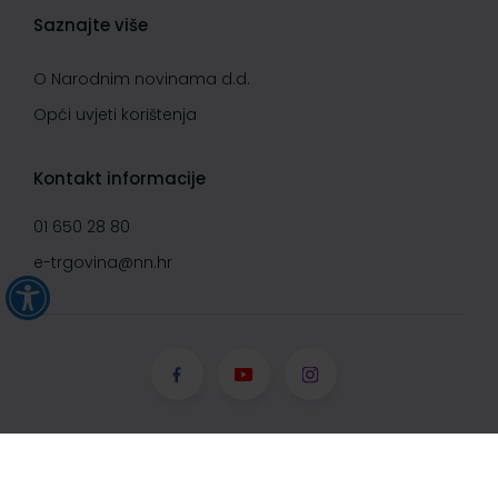
Saznajte više
O Narodnim novinama d.d.
Opći uvjeti korištenja
Kontakt informacije
01 650 28 80
e-trgovina@nn.hr