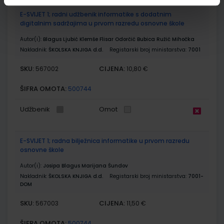
E-SVIJET 1; radni udžbenik informatike s dodatnim
digitalnim sadržajima u prvom razredu osnovne škole
Autor(i):
Blagus Ljubić Klemše Flisar Odorčić Bubica Ružić Mihočka
Nakladnik:
ŠKOLSKA KNJIGA d.d.
Registarski broj ministarstva:
7001
SKU:
CIJENA:
567002
10,80 €
ŠIFRA OMOTA:
500744
Udžbenik
Omot
E-SVIJET 1; radna bilježnica informatike u prvom razredu
osnovne škole
Autor(i):
Josipa Blagus Marijana Šundov
Nakladnik:
ŠKOLSKA KNJIGA d.d.
Registarski broj ministarstva:
7001-
DOM
SKU:
CIJENA:
567003
11,50 €
ŠIFRA OMOTA:
500744