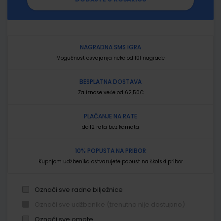
NAGRADNA SMS IGRA
Mogućnost osvajanja neke od 101 nagrade
BESPLATNA DOSTAVA
Za iznose veće od 62,50€
PLAĆANJE NA RATE
do 12 rata bez kamata
10% POPUSTA NA PRIBOR
Kupnjom udžbenika ostvarujete popust na školski pribor
Označi sve radne bilježnice
Označi sve udžbenike (trenutno nije dostupno)
Označi sve omote