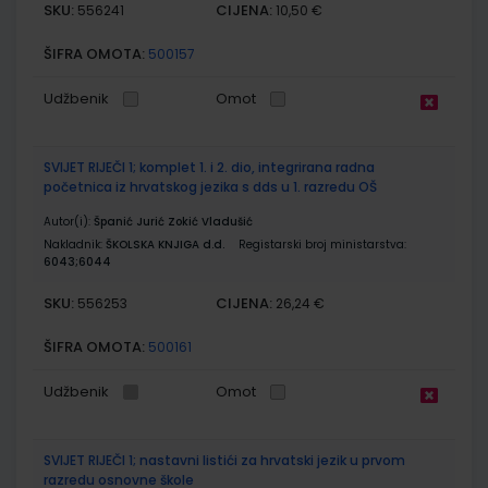
SKU:
CIJENA:
556241
10,50 €
ŠIFRA OMOTA:
500157
Udžbenik
Omot
SVIJET RIJEČI 1; komplet 1. i 2. dio, integrirana radna
početnica iz hrvatskog jezika s dds u 1. razredu OŠ
Autor(i):
Španić Jurić Zokić Vladušić
Nakladnik:
ŠKOLSKA KNJIGA d.d.
Registarski broj ministarstva:
6043;6044
SKU:
CIJENA:
556253
26,24 €
ŠIFRA OMOTA:
500161
Udžbenik
Omot
SVIJET RIJEČI 1; nastavni listići za hrvatski jezik u prvom
razredu osnovne škole