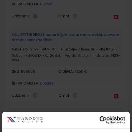
ŠIFRA OMOTA:
500239
Udžbenik
Omot
MOJ SRETNI BROJ 1; radna bilježnica za matematiku u prvom
razredu osnovne škole
Autor(i):
Dubravka Miklec Sanja Jakovljević Rogić Graciella Prtajin
Nakladnik:
ŠKOLSKA KNJIGA d.d.
Registarski broj ministarstva:
6123-
DOM
SKU:
CIJENA:
556058
10,50 €
ŠIFRA OMOTA:
500239
Udžbenik
Omot
MOJ SRETNI BROJ 1; zbirka zadatka za matematiku u prvom
razredu osnovne škole
Autor(i):
Dubravka Miklec Sanja Jakovljević Rogić Graciella Prtajin