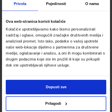
Nakladnik:
ŠKOLSKA KNJIGA d.d.
Registarski broj ministarstva:
6123-
Privola
Pojedinosti
O nama
DOM2
SKU:
CIJENA:
556059
12,00 €
Ova web-stranica koristi kolačiće
ŠIFRA OMOTA:
500239
Kolačiće upotrebljavamo kako bismo personalizirali
sadržaj i oglase, omogućili značajke društvenih medija i
Udžbenik
Omot
analizirali promet. Isto tako, podatke o vašoj upotrebi
naše web-lokacije dijelimo s partnerima za društvene
MOJ SRETNI BROJ 1; nastavni listići za matematiku u prvom
medije, oglašavanje i analizu, a oni ih mogu kombinirati s
razredu osnovne škole
drugim podacima koje ste im pružili ili koje su prikupili
Autor(i):
Sanja Jakovljević Rodić Dubravka Miklec Graciella Prtajin
dok ste upotrebljavali njihove usluge.
Nakladnik:
ŠKOLSKA KNJIGA d.d.
Registarski broj ministarstva:
6123-
DOM3
SKU:
CIJENA:
556519
9,50 €
Dopusti sve
ŠIFRA OMOTA:
Udžbenik
Prilagodi