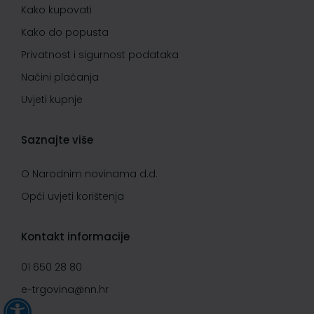
Kako kupovati
Kako do popusta
Privatnost i sigurnost podataka
Načini plaćanja
Uvjeti kupnje
Saznajte više
O Narodnim novinama d.d.
Opći uvjeti korištenja
Kontakt informacije
01 650 28 80
e-trgovina@nn.hr