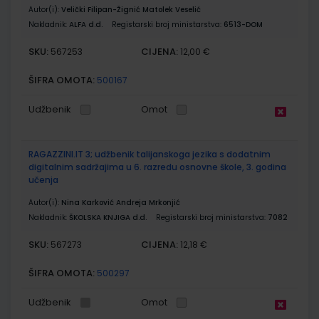
Autor(i):
Velički Filipan-Žignić Matolek Veselić
Nakladnik:
ALFA d.d.
Registarski broj ministarstva:
6513-DOM
SKU:
CIJENA:
567253
12,00 €
ŠIFRA OMOTA:
500167
Udžbenik
Omot
RAGAZZINI.IT 3; udžbenik talijanskoga jezika s dodatnim
digitalnim sadržajima u 6. razredu osnovne škole, 3. godina
učenja
Autor(i):
Nina Karković Andreja Mrkonjić
Nakladnik:
ŠKOLSKA KNJIGA d.d.
Registarski broj ministarstva:
7082
SKU:
CIJENA:
567273
12,18 €
ŠIFRA OMOTA:
500297
Udžbenik
Omot