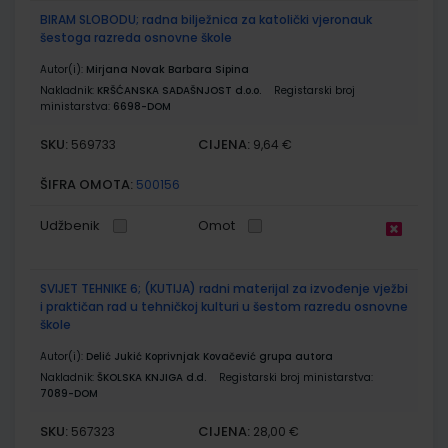
BIRAM SLOBODU; radna bilježnica za katolički vjeronauk
šestoga razreda osnovne škole
Autor(i):
Mirjana Novak Barbara Sipina
Nakladnik:
KRŠĆANSKA SADAŠNJOST d.o.o.
Registarski broj
ministarstva:
6698-DOM
SKU:
CIJENA:
569733
9,64 €
ŠIFRA OMOTA:
500156
Udžbenik
Omot
SVIJET TEHNIKE 6; (KUTIJA) radni materijal za izvođenje vježbi
i praktičan rad u tehničkoj kulturi u šestom razredu osnovne
škole
Autor(i):
Delić Jukić Koprivnjak Kovačević grupa autora
Nakladnik:
ŠKOLSKA KNJIGA d.d.
Registarski broj ministarstva:
7089-DOM
SKU:
CIJENA:
567323
28,00 €