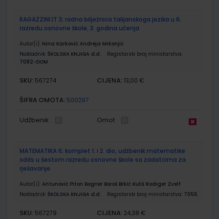
RAGAZZINI.IT 3; radna bilježnica talijanskoga jezika u 6.
razredu osnovne škole, 3. godina učenja
Autor(i):
Nina Karković Andreja Mrkonjić
Nakladnik:
ŠKOLSKA KNJIGA d.d.
Registarski broj ministarstva:
7082-DOM
SKU:
CIJENA:
567274
13,00 €
ŠIFRA OMOTA:
500297
Udžbenik
Omot
MATEMATIKA 6; komplet 1. i 2. dio, udžbenik matematike
sdds u šestom razredu osnovne škole sa zadatcima za
rješavanje
Autor(i):
Antunović Piton Bogner Boroš Brkić Kuliš Rodiger Zvelf
Nakladnik:
ŠKOLSKA KNJIGA d.d.
Registarski broj ministarstva:
7055
SKU:
CIJENA:
567279
24,38 €