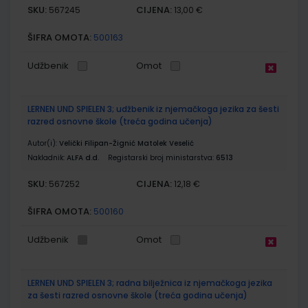
SKU:
CIJENA:
567245
13,00 €
ŠIFRA OMOTA:
500163
Udžbenik
Omot
LERNEN UND SPIELEN 3; udžbenik iz njemačkoga jezika za šesti
razred osnovne škole (treća godina učenja)
Autor(i):
Velički Filipan-Žignić Matolek Veselić
Nakladnik:
ALFA d.d.
Registarski broj ministarstva:
6513
SKU:
CIJENA:
567252
12,18 €
ŠIFRA OMOTA:
500160
Udžbenik
Omot
LERNEN UND SPIELEN 3; radna bilježnica iz njemačkoga jezika
za šesti razred osnovne škole (treća godina učenja)