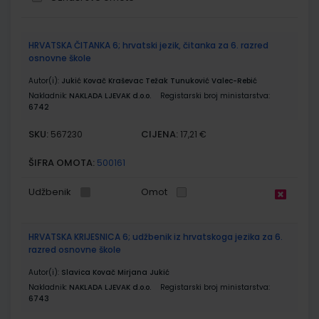
Grupirani
HRVATSKA ČITANKA 6; hrvatski jezik, čitanka za 6. razred
proizvodi
osnovne škole
Autor(i):
Jukić Kovač Kraševac Težak Tunuković Valec-Rebić
Nakladnik:
NAKLADA LJEVAK d.o.o.
Registarski broj ministarstva:
6742
SKU:
CIJENA:
567230
17,21 €
ŠIFRA OMOTA:
500161
Udžbenik
Omot
HRVATSKA KRIJESNICA 6; udžbenik iz hrvatskoga jezika za 6.
razred osnovne škole
Autor(i):
Slavica Kovač Mirjana Jukić
Nakladnik:
NAKLADA LJEVAK d.o.o.
Registarski broj ministarstva:
6743