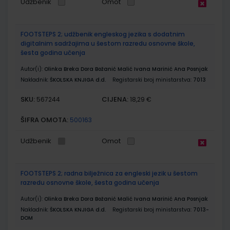
Udžbenik
Omot
FOOTSTEPS 2; udžbenik engleskog jezika s dodatnim
digitalnim sadržajima u šestom razredu osnovne škole,
šesta godina učenja
Autor(i):
Olinka Breka Dora Božanić Malić Ivana Marinić Ana Posnjak
Nakladnik:
ŠKOLSKA KNJIGA d.d.
Registarski broj ministarstva:
7013
SKU:
CIJENA:
567244
18,29 €
ŠIFRA OMOTA:
500163
Udžbenik
Omot
FOOTSTEPS 2; radna bilježnica za engleski jezik u šestom
razredu osnovne škole, šesta godina učenja
Autor(i):
Olinka Breka Dora Božanić Malić Ivana Marinić Ana Posnjak
Nakladnik:
ŠKOLSKA KNJIGA d.d.
Registarski broj ministarstva:
7013-
DOM