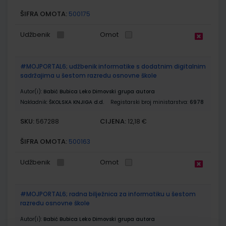
ŠIFRA OMOTA:
500175
Udžbenik
Omot
#MOJPORTAL6; udžbenik informatike s dodatnim digitalnim
sadržajima u šestom razredu osnovne škole
Autor(i):
Babić Bubica Leko Dimovski grupa autora
Nakladnik:
ŠKOLSKA KNJIGA d.d.
Registarski broj ministarstva:
6978
SKU:
CIJENA:
567288
12,18 €
ŠIFRA OMOTA:
500163
Udžbenik
Omot
#MOJPORTAL6; radna bilježnica za informatiku u šestom
razredu osnovne škole
Autor(i):
Babić Bubica Leko Dimovski grupa autora