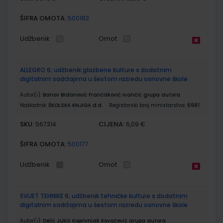
ŠIFRA OMOTA:
500163
Udžbenik
Omot
ALLEGRO 6; udžbenik glazbene kulture s dodatnim
digitalnim sadržajima u šestom razredu osnovne škole
Autor(i):
Banov Brđanović Frančišković Ivančić grupa autora
Nakladnik:
ŠKOLSKA KNJIGA d.d.
Registarski broj ministarstva:
6981
SKU:
CIJENA:
567314
6,09 €
ŠIFRA OMOTA:
500177
Udžbenik
Omot
SVIJET TEHNIKE 6; udžbenik tehničke kulture s dodatnim
digitalnim sadržajima u šestom razredu osnovne škole
Autor(i):
Delić Jukić Koprivnjak Kovačević grupa autora