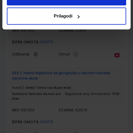
sadržajima u šestom razredu osnovne škole
Autor(i):
Orešić Tišma Vuk Bujan Kralj
Prilagodi
Nakladnik:
ŠKOLSKA KNJIGA d.d.
Registarski broj ministarstva:
7018
SKU:
CIJENA:
567302
12,18 €
ŠIFRA OMOTA:
500175
Udžbenik
Omot
GEA 2; radna bilježnica za geografiju u šestom razredu
osnovne škole
Autor(i):
Orešić Tišma Vuk Bujan Kralj
Nakladnik:
ŠKOLSKA KNJIGA d.d.
Registarski broj ministarstva:
7018-
DOM
SKU:
CIJENA:
567303
13,60 €
ŠIFRA OMOTA:
500175