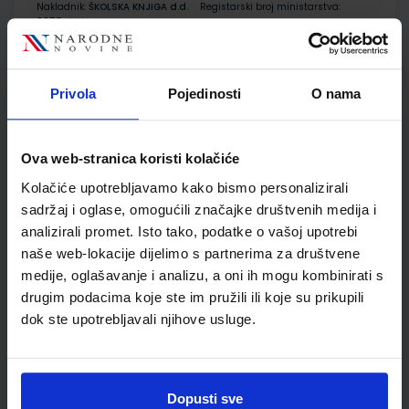
Nakladnik:
ŠKOLSKA KNJIGA d.d.
Registarski broj ministarstva:
6978-DOM
SKU:
CIJENA:
567289
13,60 €
ŠIFRA OMOTA:
500177
Privola
Pojedinosti
O nama
Udžbenik
Omot
Ova web-stranica koristi kolačiće
Kolačiće upotrebljavamo kako bismo personalizirali
PRIRODA 6; udžbenik iz prirode za 6. razred osnovne škole
sadržaj i oglase, omogućili značajke društvenih medija i
Autor(i):
Agić Grbeš Karakaš Lopac Groš Meštrović
analizirali promet. Isto tako, podatke o vašoj upotrebi
Nakladnik:
PROFIL KLETT d.o.o.
Registarski broj ministarstva:
6914
naše web-lokacije dijelimo s partnerima za društvene
SKU:
CIJENA:
567294
12,18 €
medije, oglašavanje i analizu, a oni ih mogu kombinirati s
drugim podacima koje ste im pružili ili koje su prikupili
ŠIFRA OMOTA:
500261
dok ste upotrebljavali njihove usluge.
Udžbenik
Omot
Dopusti sve
GEA 2; udžbenik geografije s dodatnim digitalnim