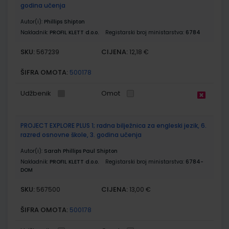
godina učenja
Autor(i):
Phillips Shipton
Nakladnik:
PROFIL KLETT d.o.o.
Registarski broj ministarstva:
6784
SKU:
CIJENA:
567239
12,18 €
ŠIFRA OMOTA:
500178
Udžbenik
Omot
PROJECT EXPLORE PLUS 1; radna bilježnica za engleski jezik, 6.
razred osnovne škole, 3. godina učenja
Autor(i):
Sarah Phillips Paul Shipton
Nakladnik:
PROFIL KLETT d.o.o.
Registarski broj ministarstva:
6784-
DOM
SKU:
CIJENA:
567500
13,00 €
ŠIFRA OMOTA:
500178