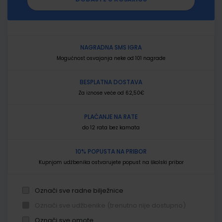
NAGRADNA SMS IGRA
Mogućnost osvajanja neke od 101 nagrade
BESPLATNA DOSTAVA
Za iznose veće od 62,50€
PLAĆANJE NA RATE
do 12 rata bez kamata
10% POPUSTA NA PRIBOR
Kupnjom udžbenika ostvarujete popust na školski pribor
Označi sve radne bilježnice
Označi sve udžbenike (trenutno nije dostupno)
Označi sve omote