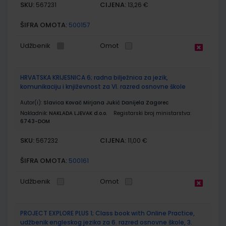
SKU:
CIJENA:
567231
13,26 €
ŠIFRA OMOTA:
500157
Udžbenik
Omot
HRVATSKA KRIJESNICA 6; radna bilježnica za jezik,
komunikaciju i književnost za VI. razred osnovne škole
Autor(i):
Slavica Kovač Mirjana Jukić Danijela Zagorec
Nakladnik:
NAKLADA LJEVAK d.o.o.
Registarski broj ministarstva:
6743-DOM
SKU:
CIJENA:
567232
11,00 €
ŠIFRA OMOTA:
500161
Udžbenik
Omot
PROJECT EXPLORE PLUS 1; Class book with Online Practice,
udžbenik engleskog jezika za 6. razred osnovne škole, 3.