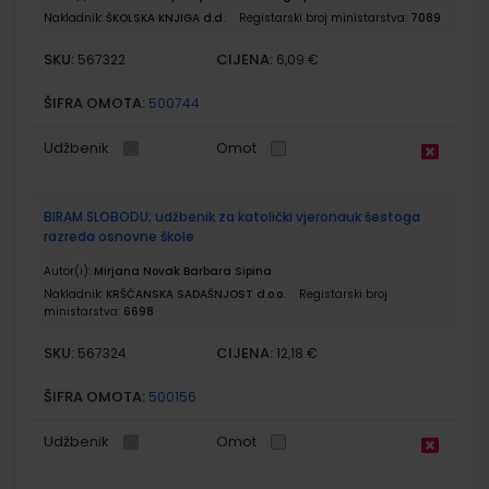
Nakladnik:
ŠKOLSKA KNJIGA d.d.
Registarski broj ministarstva:
7089
SKU:
CIJENA:
567322
6,09 €
ŠIFRA OMOTA:
500744
Udžbenik
Omot
BIRAM SLOBODU; udžbenik za katolički vjeronauk šestoga
razreda osnovne škole
Autor(i):
Mirjana Novak Barbara Sipina
Nakladnik:
KRŠĆANSKA SADAŠNJOST d.o.o.
Registarski broj
ministarstva:
6698
SKU:
CIJENA:
567324
12,18 €
ŠIFRA OMOTA:
500156
Udžbenik
Omot