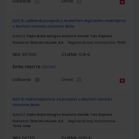
Udžbenik
Omot
KLIO 6; udžbenik povijesti s dodatnim digitalnim sadržajima
u šestom razredu osnovne škole
Autor(i):
Željko Brdal Margita Madunić Kaniški Toni Rajković
Nakladnik:
ŠKOLSKA KNJIGA d.d.
Registarski broj ministarstva:
7040
SKU:
CIJENA:
567309
12,18 €
ŠIFRA OMOTA:
500163
Udžbenik
Omot
KLIO 6; radna bilježnica za povijest u šestom razredu
osnovne škole
Autor(i):
Željko Brdal Margita Madunić Kaniški Toni Rajković
Nakladnik:
ŠKOLSKA KNJIGA d.d.
Registarski broj ministarstva:
7040-DOM
SKU:
CIJENA:
567310
13,60 €