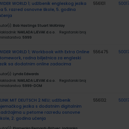
WIDER WORLD 1; udžbenik engleskog jezika
556101
5001
za 5. razred osnovne škole, 5. godina
učenja
utor(i):
Bob Hastings Stuart McKinlay
Nakladnik:
NAKLADA LJEVAK d.o.o.
Registarski broj
ministarstva:
5999
WIDER WORLD 1; Workbook with Extra Online
556475
5001
Homework, radna bilježnica za engleski
jezik sa dodatnim online zadacima
utor(i):
Lynda Edwards
Nakladnik:
NAKLADA LJEVAK d.o.o.
Registarski broj
ministarstva:
5999-DOM
FLINK MIT DEUTSCH 2 NEU; udžbenik
556132
5001
njemačkog jezika s dodatnim digitalnim
sadržajima u petome razredu osnovne
škole, 2. godina učenja
utor(i):
Plamenka Bernardi-Britvec Jadranka