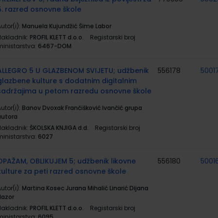
5. razred osnovne škole
utor(i):
Manuela Kujundžić Šime Labor
Nakladnik:
PROFIL KLETT d.o.o.
Registarski broj
ministarstva:
6467-DOM
ALLEGRO 5 U GLAZBENOM SVIJETU; udžbenik
556178
5001
glazbene kulture s dodatnim digitalnim
sadržajima u petom razredu osnovne škole
utor(i):
Banov Dvoxak Frančišković Ivančić grupa
autora
Nakladnik:
ŠKOLSKA KNJIGA d.d.
Registarski broj
ministarstva:
6027
OPAŽAM, OBLIKUJEM 5; udžbenik likovne
556180
5001
kulture za peti razred osnovne škole
utor(i):
Martina Kosec Jurana Mihalić Linarić Dijana
Nazor
Nakladnik:
PROFIL KLETT d.o.o.
Registarski broj
ministarstva:
6095