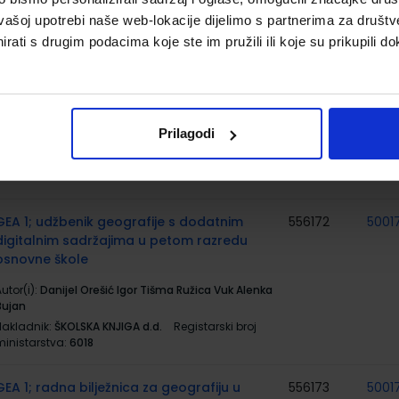
Nakladnik:
ŠKOLSKA KNJIGA d.d.
Registarski broj
vašoj upotrebi naše web-lokacije dijelimo s partnerima za društv
ministarstva:
6143
rati s drugim podacima koje ste im pružili ili koje su prikupili do
PRIRODA 5; radna bilježnica za prirodu u
556161
500
petom razredu osnovne škole
utor(i):
Bendelja Domjanović Garašić Lukša Budić
Prilagodi
Culjak Gudić
Nakladnik:
ŠKOLSKA KNJIGA d.d.
Registarski broj
ministarstva:
6143-DOM
GEA 1; udžbenik geografije s dodatnim
556172
5001
digitalnim sadržajima u petom razredu
osnovne škole
utor(i):
Danijel Orešić Igor Tišma Ružica Vuk Alenka
Bujan
Nakladnik:
ŠKOLSKA KNJIGA d.d.
Registarski broj
ministarstva:
6018
GEA 1; radna bilježnica za geografiju u
556173
5001