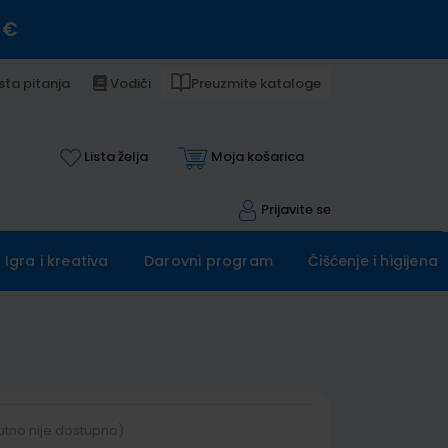
 €
sta pitanja
Vodiči
Preuzmite kataloge
Lista želja
Moja košarica
Prijavite se
Igra i kreativa
Darovni program
Čišćenje i higijena
utno nije dostupno)