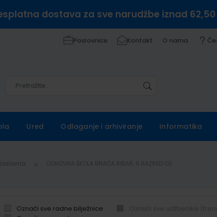
esplatna dostava za sve narudžbe iznad 62,50
Poslovnice
Kontakt
O nama
Če
Pretražite
Pretražite
ola
Ured
Odlaganje i arhiviranje
Informatika
Naslovna
OSNOVNA ŠKOLA BRAĆA RIBAR, 5.RAZRED OŠ
Označi sve radne bilježnice
Označi sve udžbenike (tren