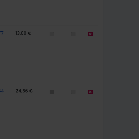
77
13,00 €
64
24,66 €