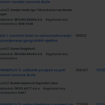
petom razredu osnovne škole
utor(i):
Danijel Orešić Igor Tišma Ružica Vuk Alenka
Bujan
Nakladnik:
ŠKOLSKA KNJIGA d.d.
Registarski broj
ministarstva:
6018-DOM
GEA 1; nastavni listići za samovrednovanje i
556521
razumijevanje geografskih vještina
utor(i):
Goran Dragičević
Nakladnik:
ŠKOLSKA KNJIGA d.d.
Registarski broj
ministarstva:
VREMEPLOV 5; udžbenik povijesti za peti
556467
5001
razred osnovne škole
utor(i):
Budak Hajdarović Kujundžić Labor
Nakladnik:
PROFIL KLETT d.o.o.
Registarski broj
ministarstva:
6467
VREMEPLOV 5; radna bilježnica iz povijesti za
775056
5002