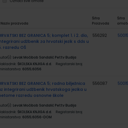
Označi sve omote
Šifra
Šifra
Naziv proizvoda
Proizvoda
omot
rupirani
roizvodi
HRVATSKI BEZ GRANICA 5; komplet 1. i 2. dio,
556292
5001
integrirani udžbenik za hrvatski jezik s dds u
5. razredu OŠ
utor(i):
Levak Močibob Sandalić Pettv Budija
Nakladnik:
ŠKOLSKA KNJIGA d.d.
Registarski broj
ministarstva:
6055;6056
HRVATSKI BEZ GRANICA 5; radna bilježnica
556087
5001
uz integrirani udžbenik hrvatskoga jezika u
petome razredu osnovne škole
utor(i):
Levak Močibob Sandalić Pettv Budija
Nakladnik:
ŠKOLSKA KNJIGA d.d.
Registarski broj
ministarstva:
6055;6056-DOM