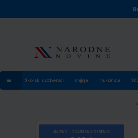
B
Školski udžbenici
Knjige
Tiskanice
Šk
UKUPNO - ODABRANI UDŽBENICI