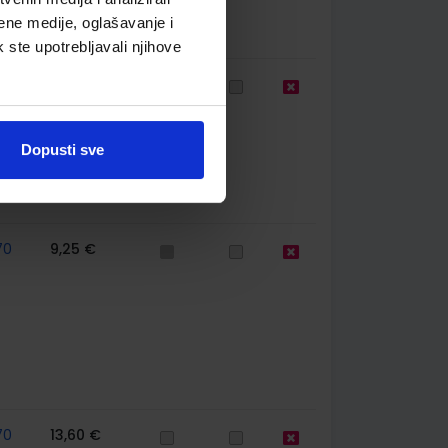
ene medije, oglašavanje i
k ste upotrebljavali njihove
744
13,60 €
Dopusti sve
70
9,25 €
70
13,60 €