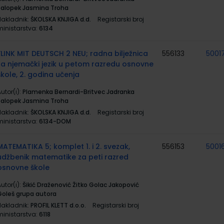
Salopek Jasmina Troha
Nakladnik:
ŠKOLSKA KNJIGA d.d.
Registarski broj
ministarstva:
6134
FLINK MIT DEUTSCH 2 NEU; radna bilježnica
556133
5001
za njemački jezik u petom razredu osnovne
škole, 2. godina učenja
utor(i):
Plamenka Bernardi-Britvec Jadranka
Salopek Jasmina Troha
Nakladnik:
ŠKOLSKA KNJIGA d.d.
Registarski broj
ministarstva:
6134-DOM
MATEMATIKA 5; komplet 1. i 2. svezak,
556153
5001
udžbenik matematike za peti razred
osnovne škole
utor(i):
Šikić Draženović Žitko Golac Jakopović
Goleš grupa autora
Nakladnik:
PROFIL KLETT d.o.o.
Registarski broj
ministarstva:
6118