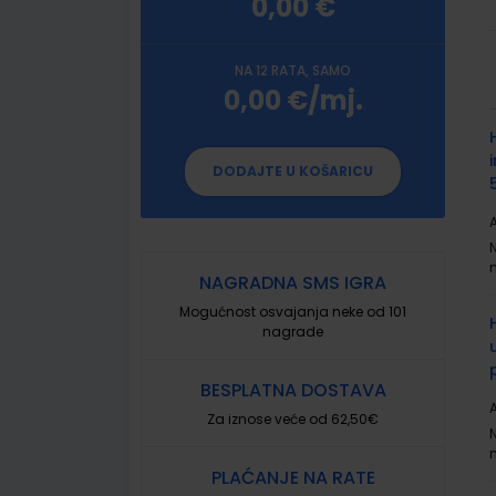
0,00 €
NA 12 RATA, SAMO
0,00 €/mj.
G
p
DODAJTE U KOŠARICU
A
NAGRADNA SMS IGRA
Mogućnost osvajanja neke od 101
nagrade
BESPLATNA DOSTAVA
A
Za iznose veće od 62,50€
PLAĆANJE NA RATE