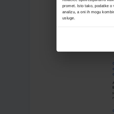
promet. Isto tako, podatke o 
analizu, a oni ih mogu kombini
usluge.
A
A