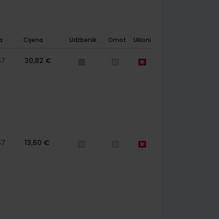
a
Cijena
Udžbenik
Omot
Ukloni
57
30,82 €
57
13,60 €