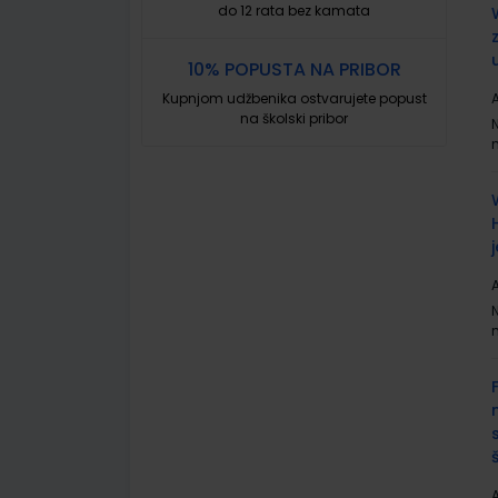
do 12 rata bez kamata
10% POPUSTA NA PRIBOR
Kupnjom udžbenika ostvarujete popust
A
na školski pribor
A
A