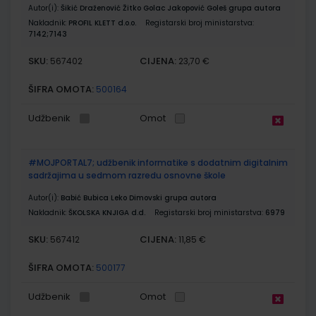
Autor(i):
Šikić Draženović Žitko Golac Jakopović Goleš grupa autora
Nakladnik:
PROFIL KLETT d.o.o.
Registarski broj ministarstva:
7142;7143
SKU:
CIJENA:
567402
23,70 €
ŠIFRA OMOTA:
500164
Udžbenik
Omot
#MOJPORTAL7; udžbenik informatike s dodatnim digitalnim
sadržajima u sedmom razredu osnovne škole
Autor(i):
Babić Bubica Leko Dimovski grupa autora
Nakladnik:
ŠKOLSKA KNJIGA d.d.
Registarski broj ministarstva:
6979
SKU:
CIJENA:
567412
11,85 €
ŠIFRA OMOTA:
500177
Udžbenik
Omot