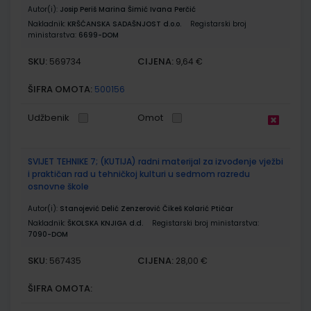
Autor(i):
Josip Periš Marina Šimić Ivana Perčić
Nakladnik:
KRŠĆANSKA SADAŠNJOST d.o.o.
Registarski broj
ministarstva:
6699-DOM
SKU:
CIJENA:
569734
9,64 €
ŠIFRA OMOTA:
500156
Udžbenik
Omot
SVIJET TEHNIKE 7; (KUTIJA) radni materijal za izvođenje vježbi
i praktičan rad u tehničkoj kulturi u sedmom razredu
osnovne škole
Autor(i):
Stanojević Delić Zenzerović Čikeš Kolarić Ptičar
Nakladnik:
ŠKOLSKA KNJIGA d.d.
Registarski broj ministarstva:
7090-DOM
SKU:
CIJENA:
567435
28,00 €
ŠIFRA OMOTA: