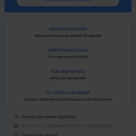
NAGRADNA SMS IGRA
Mogućnost osvajanja neke od 101 nagrade
BESPLATNA DOSTAVA
Za iznose veće od 62,50€
PLAĆANJE NA RATE
do 12 rata bez kamata
10% POPUSTA NA PRIBOR
Kupnjom udžbenika ostvarujete popust na školski pribor
Označi sve radne bilježnice
Označi sve udžbenike (trenutno nije dostupno)
Označi sve omote