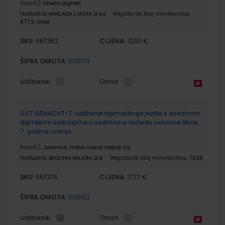
Autor(i):
Sheila Dignen
Nakladnik:
NAKLADA LJEVAK d.o.o.
Registarski broj ministarstva:
6772-DOM
SKU:
CIJENA:
567362
12,00 €
ŠIFRA OMOTA:
500178
Udžbenik
Omot
GUT GEMACHT! 7; udžbenik njemačkoga jezika s dodatnim
digitalnim sadržajima u sedmome razredu osnovne škole,
7. godina učenja
Autor(i):
Jasmina Troha Ivana Valjak Ilić
Nakladnik:
ŠKOLSKA KNJIGA d.d.
Registarski broj ministarstva:
7026
SKU:
CIJENA:
567375
17,77 €
ŠIFRA OMOTA:
500162
Udžbenik
Omot