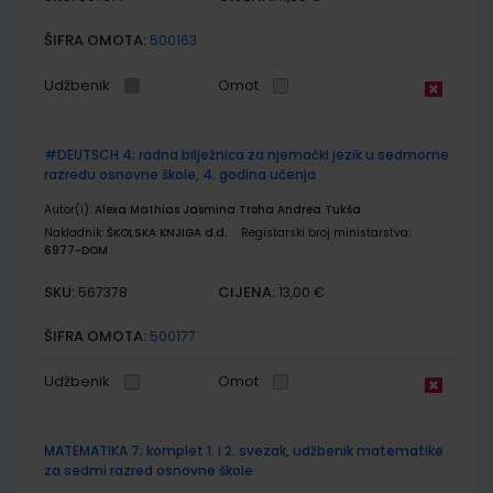
ŠIFRA OMOTA:
500163
Udžbenik
Omot
#DEUTSCH 4; radna bilježnica za njemački jezik u sedmome
razredu osnovne škole, 4. godina učenja
Autor(i):
Alexa Mathias Jasmina Troha Andrea Tukša
Nakladnik:
ŠKOLSKA KNJIGA d.d.
Registarski broj ministarstva:
6977-DOM
SKU:
CIJENA:
567378
13,00 €
ŠIFRA OMOTA:
500177
Udžbenik
Omot
MATEMATIKA 7; komplet 1. i 2. svezak, udžbenik matematike
za sedmi razred osnovne škole