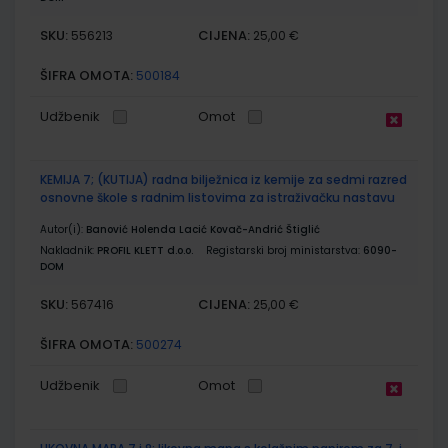
SKU:
CIJENA:
556213
25,00 €
ŠIFRA OMOTA:
500184
Udžbenik
Omot
KEMIJA 7; (KUTIJA) radna bilježnica iz kemije za sedmi razred
osnovne škole s radnim listovima za istraživačku nastavu
Autor(i):
Banović Holenda Lacić Kovač-Andrić Štiglić
Nakladnik:
PROFIL KLETT d.o.o.
Registarski broj ministarstva:
6090-
DOM
SKU:
CIJENA:
567416
25,00 €
ŠIFRA OMOTA:
500274
Udžbenik
Omot