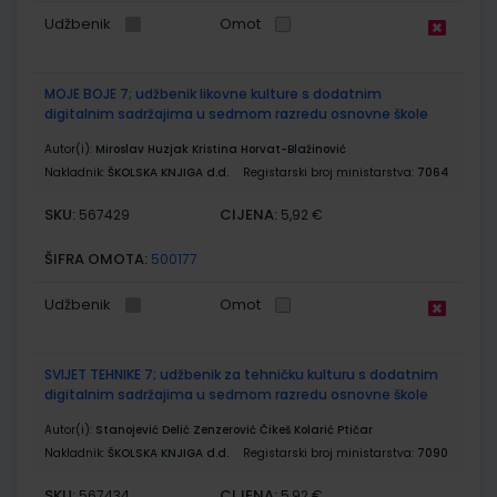
Udžbenik
Omot
MOJE BOJE 7; udžbenik likovne kulture s dodatnim
digitalnim sadržajima u sedmom razredu osnovne škole
Autor(i):
Miroslav Huzjak Kristina Horvat-Blažinović
Nakladnik:
ŠKOLSKA KNJIGA d.d.
Registarski broj ministarstva:
7064
SKU:
CIJENA:
567429
5,92 €
ŠIFRA OMOTA:
500177
Udžbenik
Omot
SVIJET TEHNIKE 7; udžbenik za tehničku kulturu s dodatnim
digitalnim sadržajima u sedmom razredu osnovne škole
Autor(i):
Stanojević Delić Zenzerović Čikeš Kolarić Ptičar
Nakladnik:
ŠKOLSKA KNJIGA d.d.
Registarski broj ministarstva:
7090
SKU:
CIJENA:
567434
5,92 €