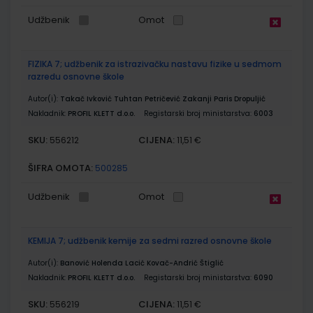
Udžbenik
Omot
FIZIKA 7; udžbenik za istrazivačku nastavu fizike u sedmom
razredu osnovne škole
Autor(i):
Takač Ivković Tuhtan Petričević Zakanji Paris Dropuljić
Nakladnik:
PROFIL KLETT d.o.o.
Registarski broj ministarstva:
6003
SKU:
CIJENA:
556212
11,51 €
ŠIFRA OMOTA:
500285
Udžbenik
Omot
KEMIJA 7; udžbenik kemije za sedmi razred osnovne škole
Autor(i):
Banović Holenda Lacić Kovač-Andrić Štiglić
Nakladnik:
PROFIL KLETT d.o.o.
Registarski broj ministarstva:
6090
SKU:
CIJENA:
556219
11,51 €