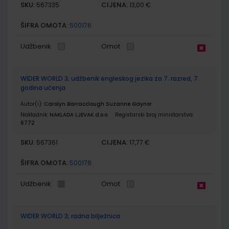
SKU:
CIJENA:
567335
13,00 €
ŠIFRA OMOTA:
500176
Udžbenik
Omot
WIDER WORLD 3; udžbenik engleskog jezika za 7. razred, 7.
godina učenja
Autor(i):
Carolyn Barracclough Suzanne Gaynor
Nakladnik:
NAKLADA LJEVAK d.o.o.
Registarski broj ministarstva:
6772
SKU:
CIJENA:
567361
17,77 €
ŠIFRA OMOTA:
500178
Udžbenik
Omot
WIDER WORLD 3; radna bilježnica