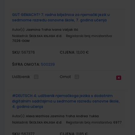
GUT GEMACHT! 7; radna bilježnica za njemački jezik u
sedmome razredu osnovne škole, 7. godina učenja
Autor(i):
Jasmina Troha Ivana Valjak Ilić
Nakladnik:
ŠKOLSKA KNJIGA d.d.
Registarski broj ministarstva:
7026-DOM
SKU:
CIJENA:
567376
13,00 €
ŠIFRA OMOTA:
500239
Udžbenik
Omot
#DEUTSCH 4; udžbenik njemačkoga jezika s dodatnim
digitalnim sadržajima u sedmome razredu osnovne škole,
4. godina učenja
Autor(i):
Alexa Mathias Jasmina Troha Andrea Tukša
Nakladnik:
ŠKOLSKA KNJIGA d.d.
Registarski broj ministarstva:
6977
SKU:
CIJENA:
567377
11,85 €