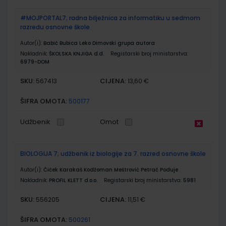
#MOJPORTAL7; radna bilježnica za informatiku u sedmom
razredu osnovne škole
Autor(i):
Babić Bubica Leko Dimovski grupa autora
Nakladnik:
ŠKOLSKA KNJIGA d.d.
Registarski broj ministarstva:
6979-DOM
SKU:
CIJENA:
567413
13,60 €
ŠIFRA OMOTA:
500177
Udžbenik
Omot
BIOLOGIJA 7; udžbenik iz biologije za 7. razred osnovne škole
Autor(i):
Čiček Karakaš Kodžoman Meštrović Petrač Poduje
Nakladnik:
PROFIL KLETT d.o.o.
Registarski broj ministarstva:
5981
SKU:
CIJENA:
556205
11,51 €
ŠIFRA OMOTA:
500261