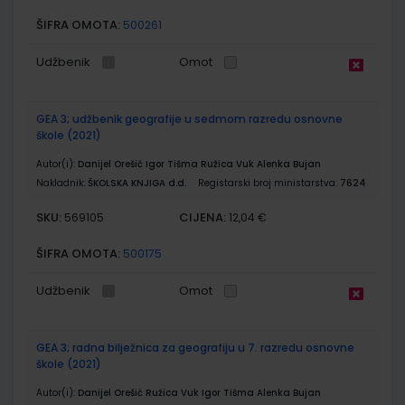
ŠIFRA OMOTA:
500261
Udžbenik
Omot
GEA 3; udžbenik geografije u sedmom razredu osnovne
škole (2021)
Autor(i):
Danijel Orešić Igor Tišma Ružica Vuk Alenka Bujan
Nakladnik:
ŠKOLSKA KNJIGA d.d.
Registarski broj ministarstva:
7624
SKU:
CIJENA:
569105
12,04 €
ŠIFRA OMOTA:
500175
Udžbenik
Omot
GEA 3; radna bilježnica za geografiju u 7. razredu osnovne
škole (2021)
Autor(i):
Danijel Orešić Ružica Vuk Igor Tišma Alenka Bujan