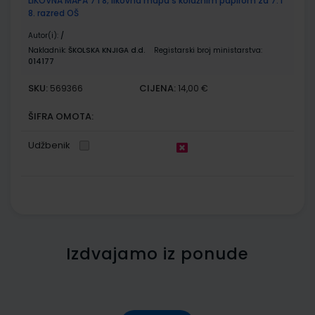
LIKOVNA MAPA 7 i 8; likovna mapa s kolažnim papirom za 7. i
8. razred OŠ
Autor(i):
/
Nakladnik:
ŠKOLSKA KNJIGA d.d.
Registarski broj ministarstva:
014177
SKU:
CIJENA:
569366
14,00 €
ŠIFRA OMOTA:
Udžbenik
Izdvajamo iz ponude