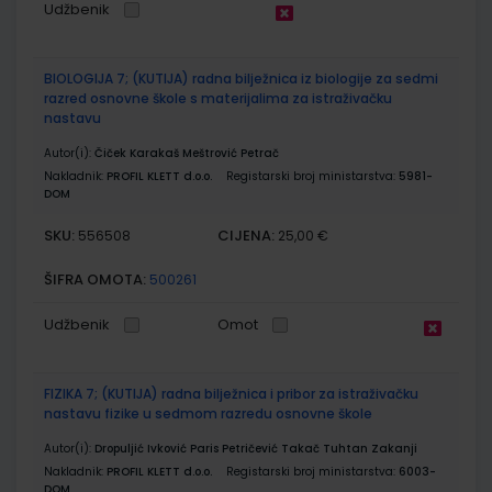
Udžbenik
BIOLOGIJA 7; (KUTIJA) radna bilježnica iz biologije za sedmi
razred osnovne škole s materijalima za istraživačku
nastavu
Autor(i):
Čiček Karakaš Meštrović Petrač
Nakladnik:
PROFIL KLETT d.o.o.
Registarski broj ministarstva:
5981-
DOM
SKU:
CIJENA:
556508
25,00 €
ŠIFRA OMOTA:
500261
Udžbenik
Omot
FIZIKA 7; (KUTIJA) radna bilježnica i pribor za istraživačku
nastavu fizike u sedmom razredu osnovne škole
Autor(i):
Dropuljić Ivković Paris Petričević Takač Tuhtan Zakanji
Nakladnik:
PROFIL KLETT d.o.o.
Registarski broj ministarstva:
6003-
DOM