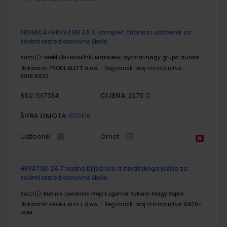
Grupirani
SEDMICA i HRVATSKI ZA 7; komplet čitanka i udžbenik za
proizvodi
sedmi razred osnovne škole
Autor(i):
Greblički-Miculinić Matošević Sykora-Nagy grupa autora
Nakladnik:
PROFIL KLETT d.o.o.
Registarski broj ministarstva:
6919;6920
SKU:
CIJENA:
567334
23,70 €
ŠIFRA OMOTA:
500176
Udžbenik
Omot
HRVATSKI ZA 7; radna bilježnica iz hrvatskoga jezika za
sedmi razred osnovne škole
Autor(i):
Kučinić Lovrenčić-Rojc Lugomer Sykora-Nagy Šopar
Nakladnik:
PROFIL KLETT d.o.o.
Registarski broj ministarstva:
6920-
DOM