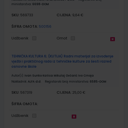
ministarstva:
6698-DOM
SKU:
CIJENA:
569733
9,64 €
ŠIFRA OMOTA:
500156
Udžbenik
Omot
TEHNIČKA KULTURA 6; (KUTIJA) Radni materijal za izvođenje
vježbi i praktičnog rada iz tehničke kulture za šesti razred
osnovne škole
Autor(i):
Ivan Sunko Katica Mikulaj Ovčarić Ivo Crnoja
Nakladnik:
ALFA d.d.
Registarski broj ministarstva:
6585-DOM
SKU:
CIJENA:
567319
25,00 €
ŠIFRA OMOTA:
Udžbenik