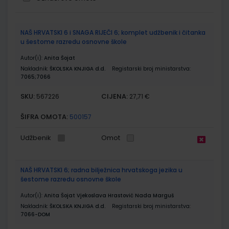
Grupirani
NAŠ HRVATSKI 6 i SNAGA RIJEČI 6; komplet udžbenik i čitanka
proizvodi
u šestome razredu osnovne škole
Autor(i):
Anita Šojat
Nakladnik:
ŠKOLSKA KNJIGA d.d.
Registarski broj ministarstva:
7065;7066
SKU:
CIJENA:
567226
27,71 €
ŠIFRA OMOTA:
500157
Udžbenik
Omot
NAŠ HRVATSKI 6; radna bilježnica hrvatskoga jezika u
šestome razredu osnovne škole
Autor(i):
Anita Šojat Vjekoslava Hrastović Nada Marguš
Nakladnik:
ŠKOLSKA KNJIGA d.d.
Registarski broj ministarstva:
7066-DOM