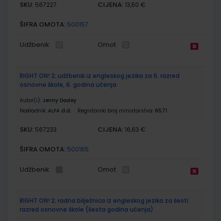
SKU:
CIJENA:
567227
13,60 €
ŠIFRA OMOTA:
500157
Udžbenik
Omot
RIGHT ON! 2; udžbenik iz engleskog jezika za 6. razred
osnovne škole, 6. godina učenja
Autor(i):
Jenny Dooley
Nakladnik:
ALFA d.d.
Registarski broj ministarstva:
6571
SKU:
CIJENA:
567233
16,63 €
ŠIFRA OMOTA:
500165
Udžbenik
Omot
RIGHT ON! 2; radna bilježnica iz engleskog jezika za šesti
razred osnovne škole (šesta godina učenja)