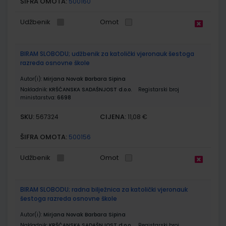
ŠIFRA OMOTA:
500160
Udžbenik
Omot
BIRAM SLOBODU; udžbenik za katolički vjeronauk šestoga
razreda osnovne škole
Autor(i):
Mirjana Novak Barbara Sipina
Nakladnik:
KRŠĆANSKA SADAŠNJOST d.o.o.
Registarski broj
ministarstva:
6698
SKU:
CIJENA:
567324
11,08 €
ŠIFRA OMOTA:
500156
Udžbenik
Omot
BIRAM SLOBODU; radna bilježnica za katolički vjeronauk
šestoga razreda osnovne škole
Autor(i):
Mirjana Novak Barbara Sipina
Nakladnik:
KRŠĆANSKA SADAŠNJOST d.o.o.
Registarski broj