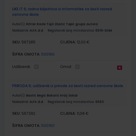
LIKE IT 6; radna bilježnica iz informatike za šesti razred
osnovne škole
Autor(i):
Rihter Rade Tojić Dlačić Topić grupa autora
Nakladnik:
ALFA d.d.
Registarski broj ministarstva:
6519-DOM
SKU:
CIJENA:
567285
12,00 €
ŠIFRA OMOTA:
500160
Udžbenik
Omot
PRIRODA 6; udžbenik iz prirode za šesti razred osnovne škole
Autor(i):
Bastić Begić Bakarić Kralj Golub
Nakladnik:
ALFA d.d.
Registarski broj ministarstva:
6563
SKU:
CIJENA:
567292
11,08 €
ŠIFRA OMOTA:
500160