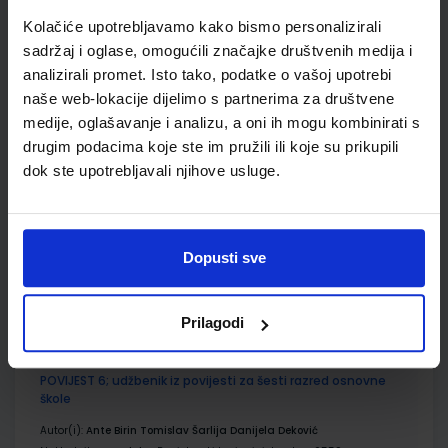
ŠIFRA OMOTA:
500160
Kolačiće upotrebljavamo kako bismo personalizirali
sadržaj i oglase, omogućili značajke društvenih medija i
Udžbenik
Omot
analizirali promet. Isto tako, podatke o vašoj upotrebi
naše web-lokacije dijelimo s partnerima za društvene
medije, oglašavanje i analizu, a oni ih mogu kombinirati s
MOJA ZEMLJA 2; radna bilježnica iz geografije za šesti razred
osnovne škole
drugim podacima koje ste im pružili ili koje su prikupili
dok ste upotrebljavali njihove usluge.
Autor(i):
Ivan Gambiroža Josip Jukić Dinko Marin Ana Mesić
Nakladnik:
ALFA d.d.
Registarski broj ministarstva:
6541-DOM
SKU:
CIJENA:
567301
12,00 €
Dopusti sve
ŠIFRA OMOTA:
500160
Udžbenik
Omot
Prilagodi
POVIJEST 6; udžbenik iz povijesti za šesti razred osnovne
škole
Autor(i):
Ante Birin Tomislav Šarlija Danijela Deković