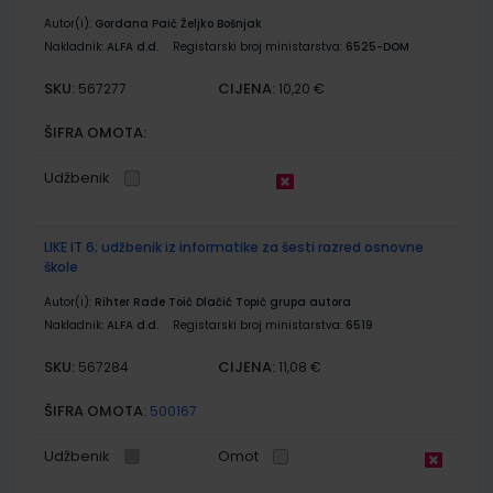
Autor(i):
Gordana Paić Željko Bošnjak
Nakladnik:
ALFA d.d.
Registarski broj ministarstva:
6525-DOM
SKU:
CIJENA:
567277
10,20 €
ŠIFRA OMOTA:
Udžbenik
LIKE IT 6; udžbenik iz informatike za šesti razred osnovne
škole
Autor(i):
Rihter Rade Toić Dlačić Topić grupa autora
Nakladnik:
ALFA d.d.
Registarski broj ministarstva:
6519
SKU:
CIJENA:
567284
11,08 €
ŠIFRA OMOTA:
500167
Udžbenik
Omot