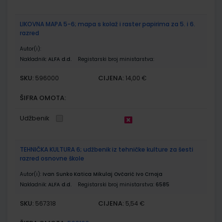
LIKOVNA MAPA 5-6; mapa s kolaž i raster papirima za 5. i 6.
razred
Autor(i):
Nakladnik:
ALFA d.d.
Registarski broj ministarstva:
SKU:
CIJENA:
596000
14,00 €
ŠIFRA OMOTA:
Udžbenik
TEHNIČKA KULTURA 6; udžbenik iz tehničke kulture za šesti
razred osnovne škole
Autor(i):
Ivan Sunko Katica Mikulaj Ovčarić Ivo Crnoja
Nakladnik:
ALFA d.d.
Registarski broj ministarstva:
6585
SKU:
CIJENA:
567318
5,54 €