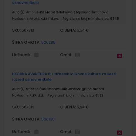
osnovne škole
Autor(i):
Ambruš-Kiš Matoš Seletković Stojaković Šimunović
Nakladnik:
PROFIL KLETT d.o.o.
Registarski broj ministarstva:
6845
SKU:
CIJENA:
567313
5,54 €
ŠIFRA OMOTA:
500285
Udžbenik
Omot
LIKOVNA AVANTURA 6; udžbenik iz likovne kulture za šesti
razred osnovne škole
Autor(i):
Stipetić Čus Petrinec Fulir Jerabek grupa autora
Nakladnik:
ALFA d.d.
Registarski broj ministarstva:
6521
SKU:
CIJENA:
567315
5,54 €
ŠIFRA OMOTA:
500160
Udžbenik
Omot