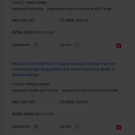
Autor(i):
Jenny Dooley
Nakladnik:
ALFA d.d.
Registarski broj ministarstva:
6571-DOM
SKU:
CIJENA:
567234
12,00 €
ŠIFRA OMOTA:
500165
Udžbenik
Omot
PROJECT EXPLORE PLUS 1; Class book with Online Practice,
udžbenik engleskog jezika za 6. razred osnovne škole, 3.
godina učenja
Autor(i):
Phillips Shipton
Nakladnik:
PROFIL KLETT d.o.o.
Registarski broj ministarstva:
6784
SKU:
CIJENA:
567239
11,08 €
ŠIFRA OMOTA:
500178
Udžbenik
Omot