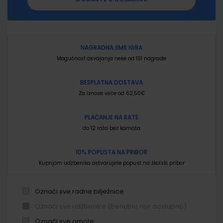
NAGRADNA SMS IGRA
Mogućnost osvajanja neke od 101 nagrade
BESPLATNA DOSTAVA
Za iznose veće od 62,50€
PLAĆANJE NA RATE
do 12 rata bez kamata
10% POPUSTA NA PRIBOR
Kupnjom udžbenika ostvarujete popust na školski pribor
Označi sve radne bilježnice
Označi sve udžbenike (trenutno nije dostupno)
Označi sve omote