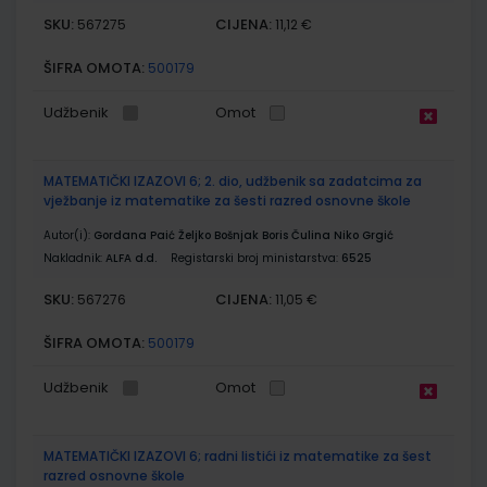
SKU:
CIJENA:
567275
11,12 €
ŠIFRA OMOTA:
500179
Udžbenik
Omot
MATEMATIČKI IZAZOVI 6; 2. dio, udžbenik sa zadatcima za
vježbanje iz matematike za šesti razred osnovne škole
Autor(i):
Gordana Paić Željko Bošnjak Boris Čulina Niko Grgić
Nakladnik:
ALFA d.d.
Registarski broj ministarstva:
6525
SKU:
CIJENA:
567276
11,05 €
ŠIFRA OMOTA:
500179
Udžbenik
Omot
MATEMATIČKI IZAZOVI 6; radni listići iz matematike za šest
razred osnovne škole