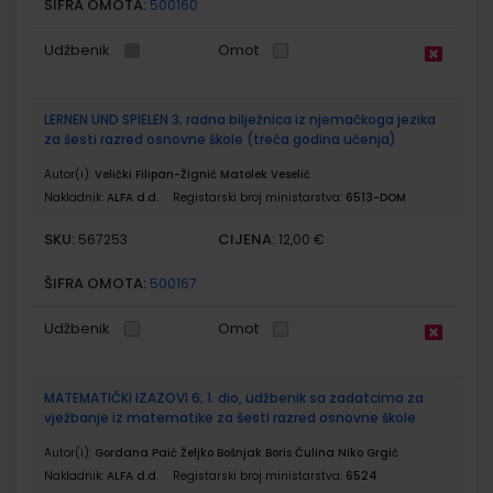
ŠIFRA OMOTA:
500160
Udžbenik
Omot
LERNEN UND SPIELEN 3; radna bilježnica iz njemačkoga jezika
za šesti razred osnovne škole (treća godina učenja)
Autor(i):
Velički Filipan-Žignić Matolek Veselić
Nakladnik:
ALFA d.d.
Registarski broj ministarstva:
6513-DOM
SKU:
CIJENA:
567253
12,00 €
ŠIFRA OMOTA:
500167
Udžbenik
Omot
MATEMATIČKI IZAZOVI 6; 1. dio, udžbenik sa zadatcima za
vježbanje iz matematike za šesti razred osnovne škole
Autor(i):
Gordana Paić Željko Bošnjak Boris Čulina Niko Grgić
Nakladnik:
ALFA d.d.
Registarski broj ministarstva:
6524