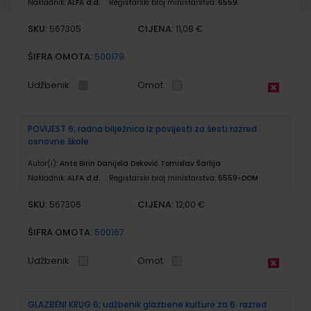
Nakladnik:
ALFA d.d.
Registarski broj ministarstva:
6559
SKU:
CIJENA:
567305
11,08 €
ŠIFRA OMOTA:
500179
Udžbenik
Omot
POVIJEST 6; radna bilježnica iz povijesti za šesti razred
osnovne škole
Autor(i):
Ante Birin Danijela Deković Tomislav Šarlija
Nakladnik:
ALFA d.d.
Registarski broj ministarstva:
6559-DOM
SKU:
CIJENA:
567306
12,00 €
ŠIFRA OMOTA:
500167
Udžbenik
Omot
GLAZBENI KRUG 6; udžbenik glazbene kulture za 6. razred