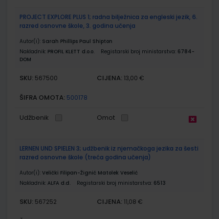
PROJECT EXPLORE PLUS 1; radna bilježnica za engleski jezik, 6.
razred osnovne škole, 3. godina učenja
Autor(i):
Sarah Phillips Paul Shipton
Nakladnik:
PROFIL KLETT d.o.o.
Registarski broj ministarstva:
6784-
DOM
SKU:
CIJENA:
567500
13,00 €
ŠIFRA OMOTA:
500178
Udžbenik
Omot
LERNEN UND SPIELEN 3; udžbenik iz njemačkoga jezika za šesti
razred osnovne škole (treća godina učenja)
Autor(i):
Velički Filipan-Žignić Matolek Veselić
Nakladnik:
ALFA d.d.
Registarski broj ministarstva:
6513
SKU:
CIJENA:
567252
11,08 €