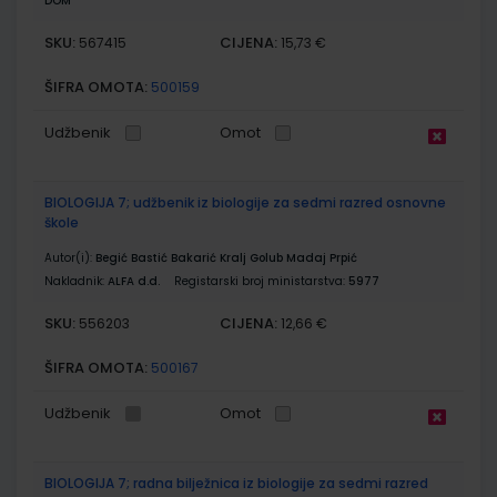
DOM
SKU:
CIJENA:
567415
15,73 €
ŠIFRA OMOTA:
500159
Udžbenik
Omot
BIOLOGIJA 7; udžbenik iz biologije za sedmi razred osnovne
škole
Autor(i):
Begić Bastić Bakarić Kralj Golub Madaj Prpić
Nakladnik:
ALFA d.d.
Registarski broj ministarstva:
5977
SKU:
CIJENA:
556203
12,66 €
ŠIFRA OMOTA:
500167
Udžbenik
Omot
BIOLOGIJA 7; radna bilježnica iz biologije za sedmi razred