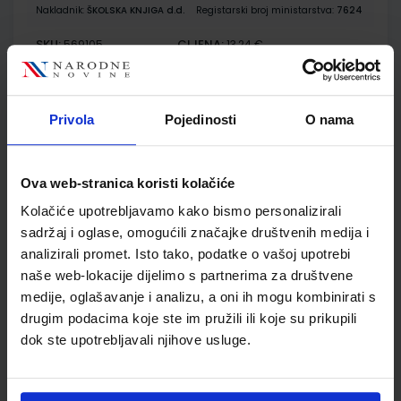
Nakladnik:
ŠKOLSKA KNJIGA d.d.
Registarski broj ministarstva:
7624
SKU:
CIJENA:
569105
13,24 €
ŠIFRA OMOTA:
500175
Udžbenik
Omot
Privola
Pojedinosti
O nama
GEA 3; radna bilježnica za geografiju u 7. razredu osnovne
Ova web-stranica koristi kolačiće
škole (2021)
Kolačiće upotrebljavamo kako bismo personalizirali
Autor(i):
Danijel Orešić Ružica Vuk Igor Tišma Alenka Bujan
sadržaj i oglase, omogućili značajke društvenih medija i
Nakladnik:
ŠKOLSKA KNJIGA d.d.
Registarski broj ministarstva:
7624-DOM
analizirali promet. Isto tako, podatke o vašoj upotrebi
naše web-lokacije dijelimo s partnerima za društvene
SKU:
CIJENA:
569106
13,60 €
medije, oglašavanje i analizu, a oni ih mogu kombinirati s
drugim podacima koje ste im pružili ili koje su prikupili
ŠIFRA OMOTA:
500175
dok ste upotrebljavali njihove usluge.
Udžbenik
Omot