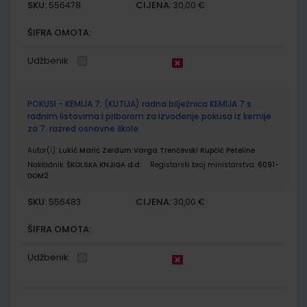
SKU:
CIJENA:
556478
30,00 €
ŠIFRA OMOTA:
Udžbenik
POKUSI - KEMIJA 7; (KUTIJA) radna bilježnica KEMIJA 7 s
radnim listovima i priborom za izvođenje pokusa iz kemije
za 7. razred osnovne škole
Autor(i):
Lukić Marić Zerdum Varga Trenčevski Rupčić Peteline
Nakladnik:
ŠKOLSKA KNJIGA d.d.
Registarski broj ministarstva:
6091-
DOM2
SKU:
CIJENA:
556483
30,00 €
ŠIFRA OMOTA:
Udžbenik