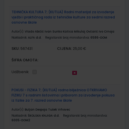
TEHNIČKA KULTURA 7; (KUTIJA) Radni materijal za izvođenje
vježbi i praktičnog rada iz tehničke kulture za sedmi razred
osnovne škole
Autor(i):
Vlado Abičić Ivan Sunko Katica Mikulaj Ovčarić Ivo Crnoja
Nakladnik:
ALFA d.d.
Registarski broj ministarstva:
6586-DOM
SKU:
CIJENA:
567431
25,00 €
ŠIFRA OMOTA:
Udžbenik
POKUSI - FIZIKA 7; (KUTIJA) radna bilježnica OTKRIVAMO
FIZIKU 7 s radnim listovima i priborom za izvođenje pokusa
iz fizike za 7. razred osnovne škole
Autor(i):
Buljan Despoja Tušek Vrhovec
Nakladnik:
ŠKOLSKA KNJIGA d.d.
Registarski broj ministarstva:
6005-DOM2