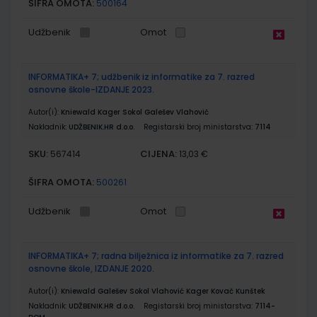
ŠIFRA OMOTA:
500164
Udžbenik
Omot
INFORMATIKA+ 7; udžbenik iz informatike za 7. razred
osnovne škole-IZDANJE 2023.
Autor(i):
Kniewald Kager Sokol Galešev Vlahović
Nakladnik:
UDŽBENIK.HR d.o.o.
Registarski broj ministarstva:
7114
SKU:
CIJENA:
567414
13,03 €
ŠIFRA OMOTA:
500261
Udžbenik
Omot
INFORMATIKA+ 7; radna bilježnica iz informatike za 7. razred
osnovne škole, IZDANJE 2020.
Autor(i):
Kniewald Galešev Sokol Vlahović Kager Kovač Kunštek
Nakladnik:
UDŽBENIK.HR d.o.o.
Registarski broj ministarstva:
7114-