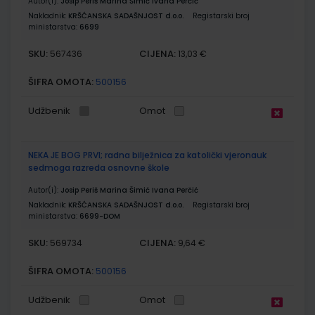
Autor(i):
Josip Periš Marina Šimić Ivana Perčić
Nakladnik:
KRŠĆANSKA SADAŠNJOST d.o.o.
Registarski broj
ministarstva:
6699
SKU:
CIJENA:
567436
13,03 €
ŠIFRA OMOTA:
500156
Udžbenik
Omot
NEKA JE BOG PRVI; radna bilježnica za katolički vjeronauk
sedmoga razreda osnovne škole
Autor(i):
Josip Periš Marina Šimić Ivana Perčić
Nakladnik:
KRŠĆANSKA SADAŠNJOST d.o.o.
Registarski broj
ministarstva:
6699-DOM
SKU:
CIJENA:
569734
9,64 €
ŠIFRA OMOTA:
500156
Udžbenik
Omot