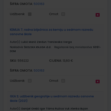
ŠIFRA OMOTA:
500163
Udžbenik
Omot
KEMIJA 7; radna bilježnica za kemiju u sedmom razredu
osnovne škole
Autor(i):
Lukić Marić Zerdun Trenčevska Varga
Nakladnik:
ŠKOLSKA KNJIGA d.d.
Registarski broj ministarstva:
6091-
DOM
SKU:
CIJENA:
556222
13,60 €
ŠIFRA OMOTA:
500163
Udžbenik
Omot
GEA 3; udžbenik geografije u sedmom razredu osnovne
škole (2021)
Autor(i):
Danijel Orešić Igor Tišma Ružica Vuk Alenka Bujan