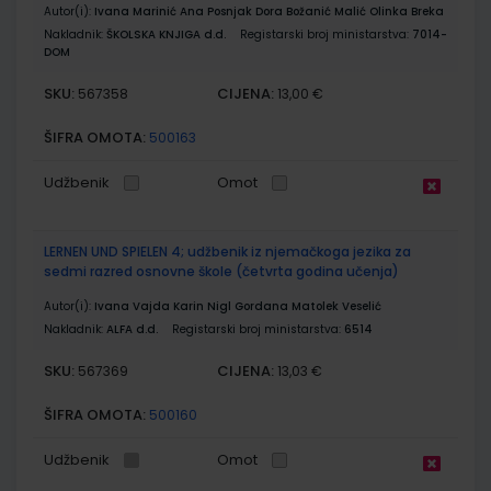
Autor(i):
Ivana Marinić Ana Posnjak Dora Božanić Malić Olinka Breka
Nakladnik:
ŠKOLSKA KNJIGA d.d.
Registarski broj ministarstva:
7014-
DOM
SKU:
CIJENA:
567358
13,00 €
ŠIFRA OMOTA:
500163
Udžbenik
Omot
LERNEN UND SPIELEN 4; udžbenik iz njemačkoga jezika za
sedmi razred osnovne škole (četvrta godina učenja)
Autor(i):
Ivana Vajda Karin Nigl Gordana Matolek Veselić
Nakladnik:
ALFA d.d.
Registarski broj ministarstva:
6514
SKU:
CIJENA:
567369
13,03 €
ŠIFRA OMOTA:
500160
Udžbenik
Omot