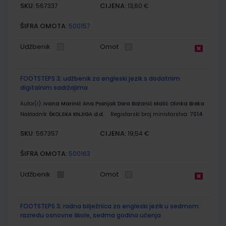
SKU:
CIJENA:
567337
13,60 €
ŠIFRA OMOTA:
500157
Udžbenik
Omot
FOOTSTEPS 3; udžbenik za engleski jezik s dodatnim
digitalnim sadržajima
Autor(i):
Ivana Marinić Ana Posnjak Dora Božanić Malić Olinka Breka
Nakladnik:
ŠKOLSKA KNJIGA d.d.
Registarski broj ministarstva:
7014
SKU:
CIJENA:
567357
19,54 €
ŠIFRA OMOTA:
500163
Udžbenik
Omot
FOOTSTEPS 3; radna bilježnica za engleski jezik u sedmom
razredu osnovne škole, sedma godina učenja