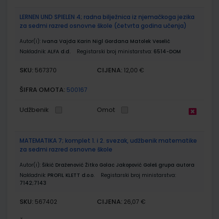
LERNEN UND SPIELEN 4; radna bilježnica iz njemačkoga jezika
za sedmi razred osnovne škole (četvrta godina učenja)
Autor(i):
Ivana Vajda Karin Nigl Gordana Matolek Veselić
Nakladnik:
ALFA d.d.
Registarski broj ministarstva:
6514-DOM
SKU:
CIJENA:
567370
12,00 €
ŠIFRA OMOTA:
500167
Udžbenik
Omot
MATEMATIKA 7; komplet 1. i 2. svezak, udžbenik matematike
za sedmi razred osnovne škole
Autor(i):
Šikić Draženović Žitko Golac Jakopović Goleš grupa autora
Nakladnik:
PROFIL KLETT d.o.o.
Registarski broj ministarstva:
7142;7143
SKU:
CIJENA:
567402
26,07 €