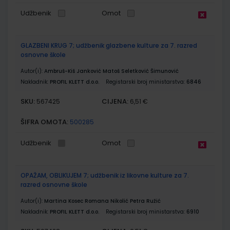
Udžbenik
Omot
GLAZBENI KRUG 7; udžbenik glazbene kulture za 7. razred
osnovne škole
Autor(i):
Ambruš-Kiš Janković Matoš Seletković Šimunović
Nakladnik:
PROFIL KLETT d.o.o.
Registarski broj ministarstva:
6846
SKU:
CIJENA:
567425
6,51 €
ŠIFRA OMOTA:
500285
Udžbenik
Omot
OPAŽAM, OBLIKUJEM 7; udžbenik iz likovne kulture za 7.
razred osnovne škole
Autor(i):
Martina Kosec Romana Nikolić Petra Ružić
Nakladnik:
PROFIL KLETT d.o.o.
Registarski broj ministarstva:
6910