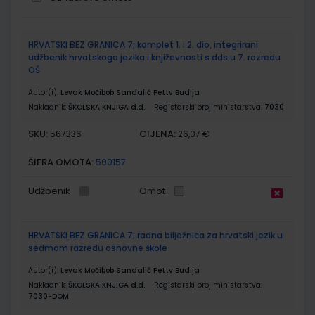
Grupirani
HRVATSKI BEZ GRANICA 7; komplet 1. i 2. dio, integrirani
proizvodi
udžbenik hrvatskoga jezika i književnosti s dds u 7. razredu
OŠ
Autor(i):
Levak Močibob Sandalić Pettv Budija
Nakladnik:
ŠKOLSKA KNJIGA d.d.
Registarski broj ministarstva:
7030
SKU:
CIJENA:
567336
26,07 €
ŠIFRA OMOTA:
500157
Udžbenik
Omot
HRVATSKI BEZ GRANICA 7; radna bilježnica za hrvatski jezik u
sedmom razredu osnovne škole
Autor(i):
Levak Močibob Sandalić Pettv Budija
Nakladnik:
ŠKOLSKA KNJIGA d.d.
Registarski broj ministarstva:
7030-DOM