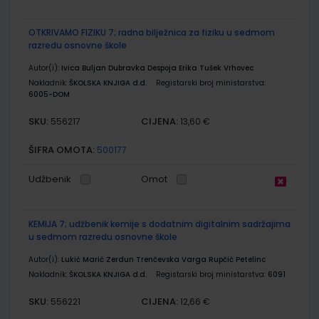
OTKRIVAMO FIZIKU 7; radna bilježnica za fiziku u sedmom
razredu osnovne škole
Autor(i):
Ivica Buljan Dubravka Despoja Erika Tušek Vrhovec
Nakladnik:
ŠKOLSKA KNJIGA d.d.
Registarski broj ministarstva:
6005-DOM
SKU:
CIJENA:
556217
13,60 €
ŠIFRA OMOTA:
500177
Udžbenik
Omot
KEMIJA 7; udžbenik kemije s dodatnim digitalnim sadržajima
u sedmom razredu osnovne škole
Autor(i):
Lukić Marić Zerdun Trenčevska Varga Rupčić Petelinc
Nakladnik:
ŠKOLSKA KNJIGA d.d.
Registarski broj ministarstva:
6091
SKU:
CIJENA:
556221
12,66 €