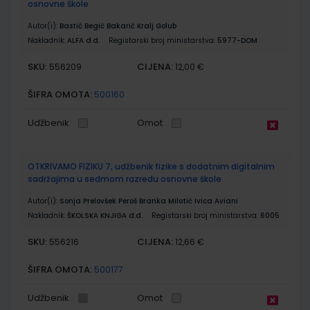
osnovne škole
Autor(i):
Bastić Begić Bakarić Kralj Golub
Nakladnik:
ALFA d.d.
Registarski broj ministarstva:
5977-DOM
SKU:
CIJENA:
556209
12,00 €
ŠIFRA OMOTA:
500160
Udžbenik
Omot
OTKRIVAMO FIZIKU 7; udžbenik fizike s dodatnim digitalnim
sadržajima u sedmom razredu osnovne škole
Autor(i):
Sonja Prelovšek Peroš Branka Milotić Ivica Aviani
Nakladnik:
ŠKOLSKA KNJIGA d.d.
Registarski broj ministarstva:
6005
SKU:
CIJENA:
556216
12,66 €
ŠIFRA OMOTA:
500177
Udžbenik
Omot