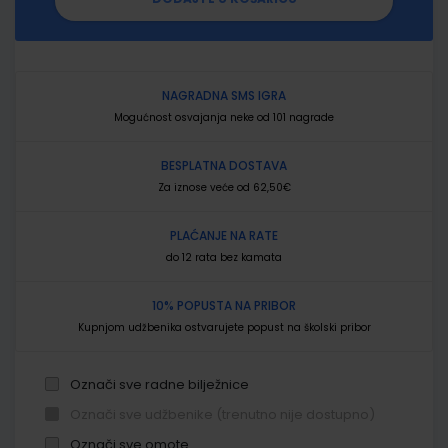
NAGRADNA SMS IGRA
Mogućnost osvajanja neke od 101 nagrade
BESPLATNA DOSTAVA
Za iznose veće od 62,50€
PLAĆANJE NA RATE
do 12 rata bez kamata
10% POPUSTA NA PRIBOR
Kupnjom udžbenika ostvarujete popust na školski pribor
Označi sve radne bilježnice
Označi sve udžbenike (trenutno nije dostupno)
Označi sve omote