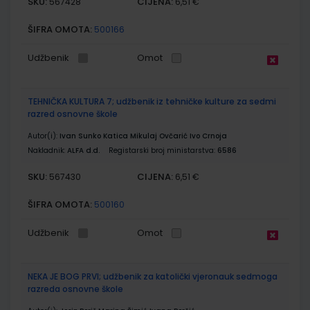
SKU:
CIJENA:
567428
6,51 €
ŠIFRA OMOTA:
500166
Udžbenik
Omot
TEHNIČKA KULTURA 7; udžbenik iz tehničke kulture za sedmi
razred osnovne škole
Autor(i):
Ivan Sunko Katica Mikulaj Ovčarić Ivo Crnoja
Nakladnik:
ALFA d.d.
Registarski broj ministarstva:
6586
SKU:
CIJENA:
567430
6,51 €
ŠIFRA OMOTA:
500160
Udžbenik
Omot
NEKA JE BOG PRVI; udžbenik za katolički vjeronauk sedmoga
razreda osnovne škole