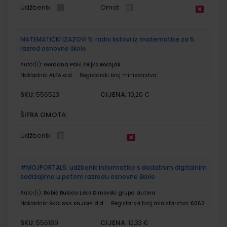
Udžbenik
Omot
MATEMATIČKI IZAZOVI 5; radni listovi iz matematike za 5.
razred osnovne škole
Autor(i):
Gordana Paić Željko Bošnjak
Nakladnik:
ALFA d.d.
Registarski broj ministarstva:
SKU:
CIJENA:
556523
10,20 €
ŠIFRA OMOTA:
Udžbenik
#MOJPORTAL5; udžbenik informatike s dodatnim digitalnim
sadržajima u petom razredu osnovne škole
Autor(i):
Babić Bubica Leko Dimovski grupa autora
Nakladnik:
ŠKOLSKA KNJIGA d.d.
Registarski broj ministarstva:
6063
SKU:
CIJENA:
556189
12,33 €