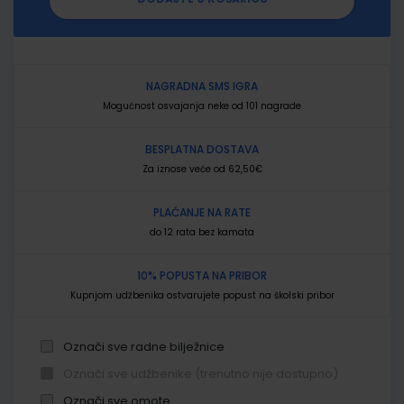
NAGRADNA SMS IGRA
Mogućnost osvajanja neke od 101 nagrade
BESPLATNA DOSTAVA
Za iznose veće od 62,50€
PLAĆANJE NA RATE
do 12 rata bez kamata
10% POPUSTA NA PRIBOR
Kupnjom udžbenika ostvarujete popust na školski pribor
Označi sve radne bilježnice
Označi sve udžbenike (trenutno nije dostupno)
Označi sve omote