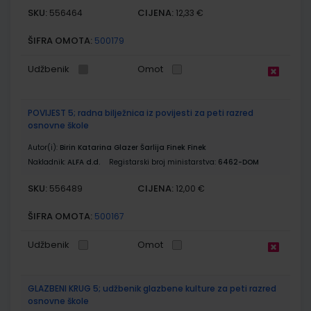
SKU:
CIJENA:
556464
12,33 €
ŠIFRA OMOTA:
500179
Udžbenik
Omot
POVIJEST 5; radna bilježnica iz povijesti za peti razred
osnovne škole
Autor(i):
Birin Katarina Glazer Šarlija Finek Finek
Nakladnik:
ALFA d.d.
Registarski broj ministarstva:
6462-DOM
SKU:
CIJENA:
556489
12,00 €
ŠIFRA OMOTA:
500167
Udžbenik
Omot
GLAZBENI KRUG 5; udžbenik glazbene kulture za peti razred
osnovne škole