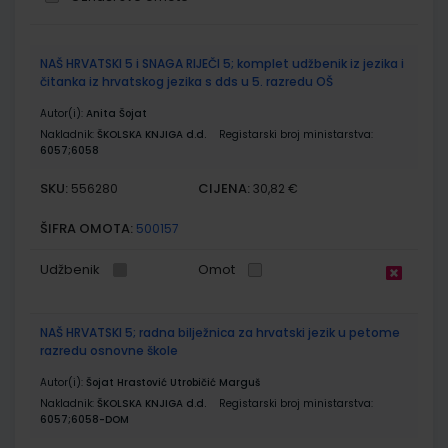
Grupirani
NAŠ HRVATSKI 5 i SNAGA RIJEČI 5; komplet udžbenik iz jezika i
proizvodi
čitanka iz hrvatskog jezika s dds u 5. razredu OŠ
Autor(i):
Anita Šojat
Nakladnik:
ŠKOLSKA KNJIGA d.d.
Registarski broj ministarstva:
6057;6058
SKU:
CIJENA:
556280
30,82 €
ŠIFRA OMOTA:
500157
Udžbenik
Omot
NAŠ HRVATSKI 5; radna bilježnica za hrvatski jezik u petome
razredu osnovne škole
Autor(i):
Šojat Hrastović Utrobičić Marguš
Nakladnik:
ŠKOLSKA KNJIGA d.d.
Registarski broj ministarstva:
6057;6058-DOM