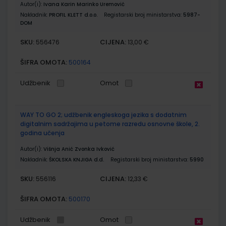
Autor(i):
Ivana Karin Marinko Uremović
Nakladnik:
PROFIL KLETT d.o.o.
Registarski broj ministarstva:
5987-
DOM
SKU:
CIJENA:
556476
13,00 €
ŠIFRA OMOTA:
500164
Udžbenik
Omot
WAY TO GO 2; udžbenik engleskoga jezika s dodatnim
digitalnim sadržajima u petome razredu osnovne škole, 2.
godina učenja
Autor(i):
Višnja Anić Zvonka Ivković
Nakladnik:
ŠKOLSKA KNJIGA d.d.
Registarski broj ministarstva:
5990
SKU:
CIJENA:
556116
12,33 €
ŠIFRA OMOTA:
500170
Udžbenik
Omot