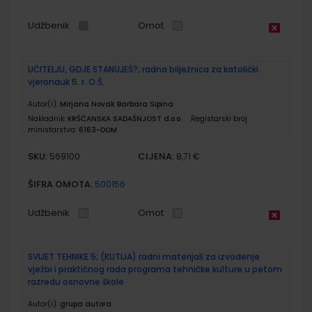
Udžbenik
Omot
UČITELJU, GDJE STANUJEŠ?; radna bilježnica za katolički
vjeronauk 5. r. O.Š.
Autor(i):
Mirjana Novak Barbara Sipina
Nakladnik:
KRŠĆANSKA SADAŠNJOST d.o.o.
Registarski broj
ministarstva:
6163-DOM
SKU:
CIJENA:
569100
8,71 €
ŠIFRA OMOTA:
500156
Udžbenik
Omot
SVIJET TEHNIKE 5; (KUTIJA) radni materijali za izvođenje
vježbi i praktičnog rada programa tehničke kulture u petom
razredu osnovne škole
Autor(i):
grupa autora