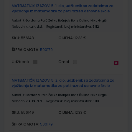
MATEMATIČKI IZAZOVI 5; 1. dio, udžbenik sa zadatcima za
vježbanje iz matematike za peti razred osnovne škole
Autor(i):
Gordana Paić Željko Bošnjak Boris Čulina Niko Grgić
Nakladnik:
ALFA d.d.
Registarski broj ministarstva:
6112
SKU:
CIJENA:
556148
12,33 €
ŠIFRA OMOTA:
500179
Udžbenik
Omot
MATEMATIČKI IZAZOVI 5; 2. dio, udžbenik sa zadatcima za
vježbanje iz matematike za peti razred osnovne škole
Autor(i):
Gordana Paić Željko Bošnjak Boris Čulina Niko Grgić
Nakladnik:
ALFA d.d.
Registarski broj ministarstva:
6113
SKU:
CIJENA:
556149
12,33 €
ŠIFRA OMOTA:
500179