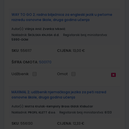
WAY TO GO 2; radna bilježnica za engleski jezik u petome
razredu osnovne škole, druga godina učenja
Autor(i):
Višnja Anić Zvonka Ivković
Nakladnik:
ŠKOLSKA KNJIGA d.d.
Registarski broj ministarstva:
5990-DOM
SKU:
CIJENA:
556117
13,00 €
ŠIFRA OMOTA:
500170
Udžbenik
Omot
MAXIMAL 2; udžbenik njemačkoga jezika za peti razred
osnovne škole, druga godina učenja
Autor(i):
Motta Krulak-Kempisty Brass Glđck Klobučar
Nakladnik:
PROFIL KLETT d.o.o.
Registarski broj ministarstva:
6133
SKU:
CIJENA:
556130
12,33 €