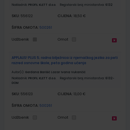
Nakladnik:
PROFIL KLETT d.o.o.
Registarski broj ministarstva:
6132
SKU:
CIJENA:
556122
18,50 €
ŠIFRA OMOTA:
500261
Udžbenik
Omot
APPLAUS! PLUS 5; radna bilježnica iz njemačkog jezika za peti
razred osnovne škole, peta godina učenja
Autor(i):
Gordana Barišić Lazar Ivana Vukančić
Nakladnik:
PROFIL KLETT d.o.o.
Registarski broj ministarstva:
6132-
DOM
SKU:
CIJENA:
556123
13,00 €
ŠIFRA OMOTA:
500261
Udžbenik
Omot