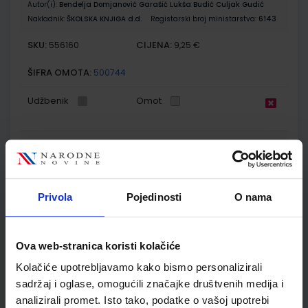
Autor(i):
Bendelja Domjanović Garašić Lukša Budić Culjak Gudić
Nakladnik:
ŠKOLSKA KNJIGA d.d.
Registarski broj ministarstva:
6143
SKU:
CIJENA:
556160
9,25 €
ŠIFRA OMOTA:
500744
Udžbenik
Omot
PRIRODA 5; radna bilježnica za prirodu u petom razredu
osnovne škole
Autor(i):
Bendelja Domjanović Garašić Lukša Budić Culjak Gudić
Nakladnik:
ŠKOLSKA KNJIGA d.d.
Registarski broj ministarstva:
6143-
Privola
Pojedinosti
O nama
DOM
SKU:
CIJENA:
556161
13,60 €
Ova web-stranica koristi kolačiće
ŠIFRA OMOTA:
500744
Kolačiće upotrebljavamo kako bismo personalizirali
sadržaj i oglase, omogućili značajke društvenih medija i
Udžbenik
Omot
analizirali promet. Isto tako, podatke o vašoj upotrebi