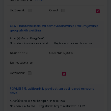
ŠIFRA OMOTA:
500170
Udžbenik
Omot
GEA 1; nastavni listići za samovrednovanje i razumijevanje
geografskih vještina
Autor(i):
Goran Dragičević
Nakladnik:
ŠKOLSKA KNJIGA d.d.
Registarski broj ministarstva:
SKU:
CIJENA:
556521
12,00 €
ŠIFRA OMOTA:
Udžbenik
POVIJEST 5; udžbenik iz povijesti za peti razred osnovne
škole
Autor(i):
Birin Glazer Šarlija A.Finek D.Finek
Nakladnik:
ALFA d.d.
Registarski broj ministarstva:
6462