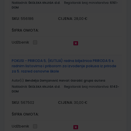
Nakladnik:
ŠKOLSKA KNJIGA d.d.
Registarski broj ministarstva:
6161-
DOM
SKU:
CIJENA:
556186
28,00 €
ŠIFRA OMOTA:
Udžbenik
POKUSI - PRIRODA 5; (KUTIJA) radna bilježnica PRIRODA 5 s
radnim listovima i priborom za izvođenje pokusa iz prirode
za 5. razred osnovne škole
Autor(i):
Bendelja Domjanović Horvat Garašić grupa autora
Nakladnik:
ŠKOLSKA KNJIGA d.d.
Registarski broj ministarstva:
6143-
DOM
SKU:
CIJENA:
567502
30,00 €
ŠIFRA OMOTA:
Udžbenik