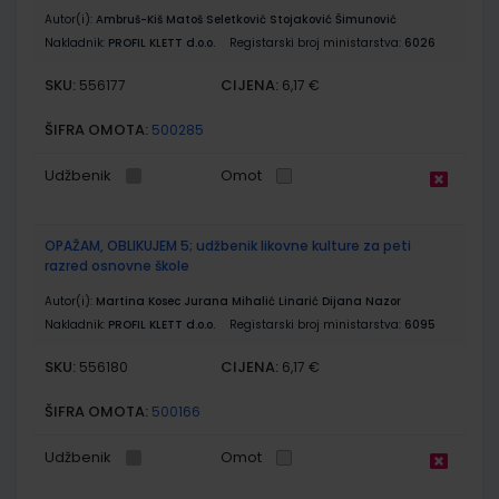
Autor(i):
Ambruš-Kiš Matoš Seletković Stojaković Šimunović
Nakladnik:
PROFIL KLETT d.o.o.
Registarski broj ministarstva:
6026
SKU:
CIJENA:
556177
6,17 €
ŠIFRA OMOTA:
500285
Udžbenik
Omot
OPAŽAM, OBLIKUJEM 5; udžbenik likovne kulture za peti
razred osnovne škole
Autor(i):
Martina Kosec Jurana Mihalić Linarić Dijana Nazor
Nakladnik:
PROFIL KLETT d.o.o.
Registarski broj ministarstva:
6095
SKU:
CIJENA:
556180
6,17 €
ŠIFRA OMOTA:
500166
Udžbenik
Omot