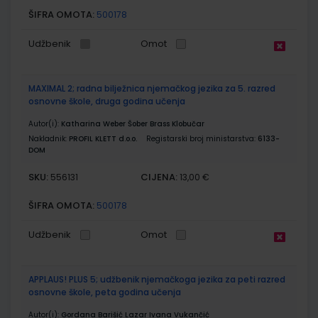
ŠIFRA OMOTA:
500178
Udžbenik
Omot
MAXIMAL 2; radna bilježnica njemačkog jezika za 5. razred
osnovne škole, druga godina učenja
Autor(i):
Katharina Weber Šober Brass Klobučar
Nakladnik:
PROFIL KLETT d.o.o.
Registarski broj ministarstva:
6133-
DOM
SKU:
CIJENA:
556131
13,00 €
ŠIFRA OMOTA:
500178
Udžbenik
Omot
APPLAUS! PLUS 5; udžbenik njemačkoga jezika za peti razred
osnovne škole, peta godina učenja
Autor(i):
Gordana Barišić Lazar Ivana Vukančić