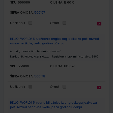
SKU:
CIJENA:
556089
13,60 €
ŠIFRA OMOTA:
500157
Udžbenik
Omot
HELLO, WORLD! 5; udžbenik engleskog jezika za peti razred
osnovne škole, peta godina učenja
Autor(i):
Ivana Kirin Marinko Uremović
Nakladnik:
PROFIL KLETT d.o.o.
Registarski broj ministarstva:
5987
SKU:
CIJENA:
556106
18,50 €
ŠIFRA OMOTA:
500178
Udžbenik
Omot
HELLO, WORLD! 5; radna bilježnica iz engleskoga jezika za
peti razred osnovne škole, peta godina učenja