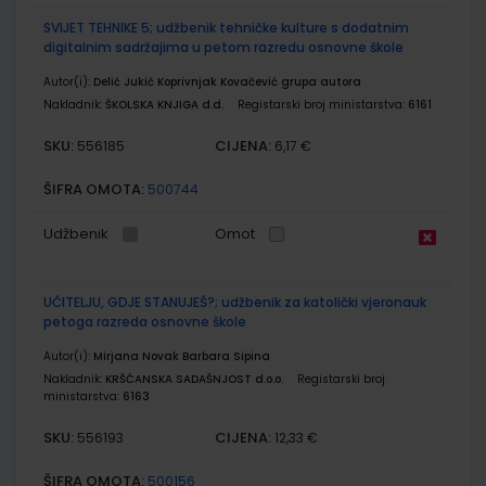
SVIJET TEHNIKE 5; udžbenik tehničke kulture s dodatnim
digitalnim sadržajima u petom razredu osnovne škole
Autor(i):
Delić Jukić Koprivnjak Kovačević grupa autora
Nakladnik:
ŠKOLSKA KNJIGA d.d.
Registarski broj ministarstva:
6161
SKU:
CIJENA:
556185
6,17 €
ŠIFRA OMOTA:
500744
Udžbenik
Omot
UČITELJU, GDJE STANUJEŠ?; udžbenik za katolički vjeronauk
petoga razreda osnovne škole
Autor(i):
Mirjana Novak Barbara Sipina
Nakladnik:
KRŠĆANSKA SADAŠNJOST d.o.o.
Registarski broj
ministarstva:
6163
SKU:
CIJENA:
556193
12,33 €
ŠIFRA OMOTA:
500156