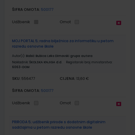
ŠIFRA OMOTA:
500177
Udžbenik
Omot
MOJ PORTAL 5; radna bilježnica za informatiku u petom
razredu osnovne škole
Autor(i):
Babić Bubica Leko Dimovski grupa autora
Nakladnik:
ŠKOLSKA KNJIGA d.d.
Registarski broj ministarstva:
6063-DOM
SKU:
CIJENA:
556477
13,60 €
ŠIFRA OMOTA:
500177
Udžbenik
Omot
PRIRODA 5; udžbenik prirode s dodatnim digitalnim
sadržajima u petom razredu osnovne škole