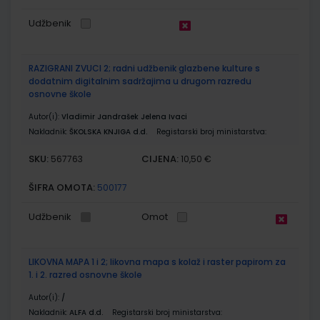
Udžbenik
RAZIGRANI ZVUCI 2; radni udžbenik glazbene kulture s
dodatnim digitalnim sadržajima u drugom razredu
osnovne škole
Autor(i):
Vladimir Jandrašek Jelena Ivaci
Nakladnik:
ŠKOLSKA KNJIGA d.d.
Registarski broj ministarstva:
SKU:
CIJENA:
567763
10,50 €
ŠIFRA OMOTA:
500177
Udžbenik
Omot
LIKOVNA MAPA 1 i 2; likovna mapa s kolaž i raster papirom za
1. i 2. razred osnovne škole
Autor(i):
/
Nakladnik:
ALFA d.d.
Registarski broj ministarstva: