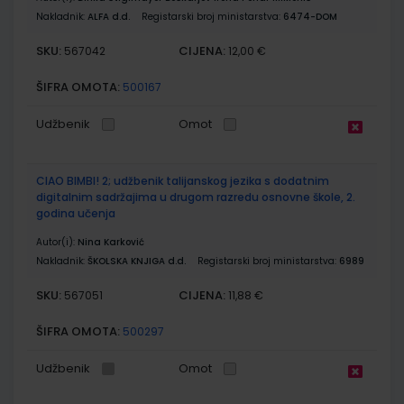
Nakladnik:
ALFA d.d.
Registarski broj ministarstva:
6474-DOM
SKU:
CIJENA:
567042
12,00 €
ŠIFRA OMOTA:
500167
Udžbenik
Omot
CIAO BIMBI! 2; udžbenik talijanskog jezika s dodatnim
digitalnim sadržajima u drugom razredu osnovne škole, 2.
godina učenja
Autor(i):
Nina Karković
Nakladnik:
ŠKOLSKA KNJIGA d.d.
Registarski broj ministarstva:
6989
SKU:
CIJENA:
567051
11,88 €
ŠIFRA OMOTA:
500297
Udžbenik
Omot