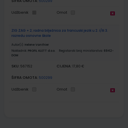
ŠIFRA OMOTA:
500299
Udžbenik
Omot
ZIG ZAG + 2; radna bilježnica za francuski jezik u 2. i/ili 3.
razredu osnovne škole
Autor(i):
Helene Vanthier
Nakladnik:
PROFIL KLETT d.o.o.
Registarski broj ministarstva:
6942-
DOM
SKU:
CIJENA:
567152
17,80 €
ŠIFRA OMOTA:
500299
Udžbenik
Omot