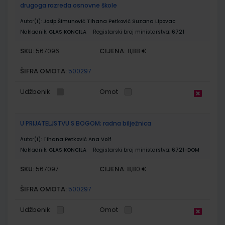
drugoga razreda osnovne škole
Autor(i):
Josip Šimunović Tihana Petković Suzana Lipovac
Nakladnik:
GLAS KONCILA
Registarski broj ministarstva:
6721
SKU:
CIJENA:
567096
11,88 €
ŠIFRA OMOTA:
500297
Udžbenik
Omot
U PRIJATELJSTVU S BOGOM; radna bilježnica
Autor(i):
Tihana Petković Ana Volf
Nakladnik:
GLAS KONCILA
Registarski broj ministarstva:
6721-DOM
SKU:
CIJENA:
567097
8,80 €
ŠIFRA OMOTA:
500297
Udžbenik
Omot