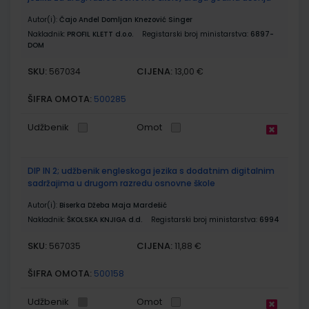
Autor(i):
Čajo Anđel Domljan Knezović Singer
Nakladnik:
PROFIL KLETT d.o.o.
Registarski broj ministarstva:
6897-
DOM
SKU:
CIJENA:
567034
13,00 €
ŠIFRA OMOTA:
500285
Udžbenik
Omot
DIP IN 2; udžbenik engleskoga jezika s dodatnim digitalnim
sadržajima u drugom razredu osnovne škole
Autor(i):
Biserka Džeba Maja Mardešić
Nakladnik:
ŠKOLSKA KNJIGA d.d.
Registarski broj ministarstva:
6994
SKU:
CIJENA:
567035
11,88 €
ŠIFRA OMOTA:
500158
Udžbenik
Omot