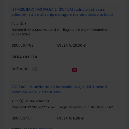
ISTRAŽUJEMO NAŠ SVIJET 2; (KUTIJA) radna bilježnica s
priborom za istraživanje u drugom razredu osnovne škole
Autor(i):
/
Nakladnik:
ŠKOLSKA KNJIGA d.d.
Registarski broj ministarstva:
7034-DOM2
SKU:
CIJENA:
567762
26,00 €
ŠIFRA OMOTA:
Udžbenik
ZIG ZAG + 2; udžbenik za francuski jezik, 2. i/ili 3. razred
osnovne škole, 1. strani jezik
Autor(i):
Helene Vanthier
Nakladnik:
PROFIL KLETT d.o.o.
Registarski broj ministarstva:
6942
SKU:
CIJENA:
567151
11,88 €