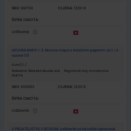
SKU:
CIJENA:
991734
12,50 €
ŠIFRA OMOTA:
Udžbenik
LIKOVNA MAPA 1 i 2; likovna mapa s kolažnim papirom za 1. i 2.
razred OŠ
Autor(i):
/
Nakladnik:
ŠKOLSKA KNJIGA d.d.
Registarski broj ministarstva:
014174
SKU:
CIJENA:
569363
12,50 €
ŠIFRA OMOTA:
Udžbenik
U PRIJATELJSTVU S BOGOM; udžbenik za katolički vjeronauk