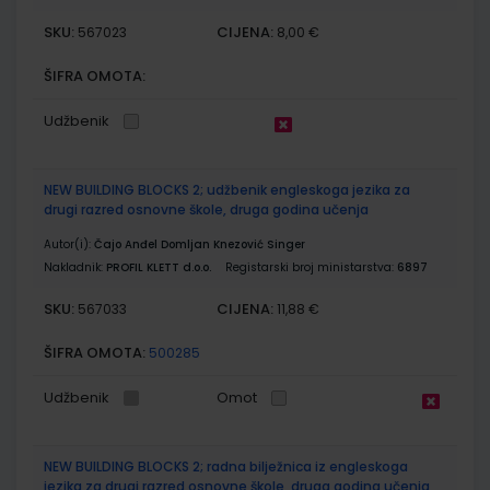
SKU:
CIJENA:
567023
8,00 €
ŠIFRA OMOTA:
Udžbenik
NEW BUILDING BLOCKS 2; udžbenik engleskoga jezika za
drugi razred osnovne škole, druga godina učenja
Autor(i):
Čajo Anđel Domljan Knezović Singer
Nakladnik:
PROFIL KLETT d.o.o.
Registarski broj ministarstva:
6897
SKU:
CIJENA:
567033
11,88 €
ŠIFRA OMOTA:
500285
Udžbenik
Omot
NEW BUILDING BLOCKS 2; radna bilježnica iz engleskoga
jezika za drugi razred osnovne škole, druga godina učenja