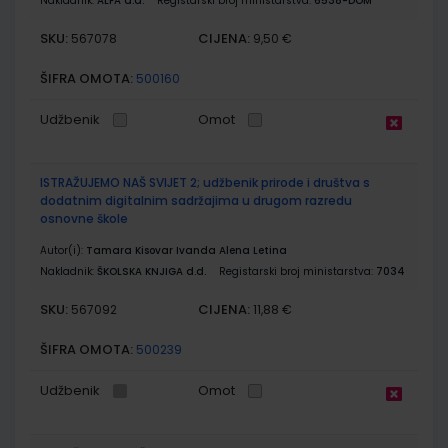
Nakladnik:
ALFA d.d.
Registarski broj ministarstva:
6538-DOM
SKU:
CIJENA:
567078
9,50 €
ŠIFRA OMOTA:
500160
Udžbenik
Omot
ISTRAŽUJEMO NAŠ SVIJET 2; udžbenik prirode i društva s
dodatnim digitalnim sadržajima u drugom razredu
osnovne škole
Autor(i):
Tamara Kisovar Ivanda Alena Letina
Nakladnik:
ŠKOLSKA KNJIGA d.d.
Registarski broj ministarstva:
7034
SKU:
CIJENA:
567092
11,88 €
ŠIFRA OMOTA:
500239
Udžbenik
Omot