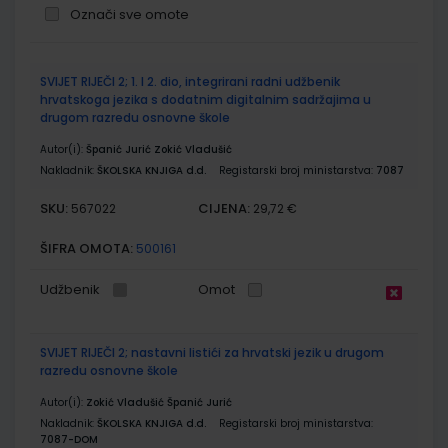
Označi sve omote
Grupirani
SVIJET RIJEČI 2; 1. I 2. dio, integrirani radni udžbenik
proizvodi
hrvatskoga jezika s dodatnim digitalnim sadržajima u
drugom razredu osnovne škole
Autor(i):
Španić Jurić Zokić Vladušić
Nakladnik:
ŠKOLSKA KNJIGA d.d.
Registarski broj ministarstva:
7087
SKU:
CIJENA:
567022
29,72 €
ŠIFRA OMOTA:
500161
Udžbenik
Omot
SVIJET RIJEČI 2; nastavni listići za hrvatski jezik u drugom
razredu osnovne škole
Autor(i):
Zokić Vladušić Španić Jurić
Nakladnik:
ŠKOLSKA KNJIGA d.d.
Registarski broj ministarstva:
7087-DOM