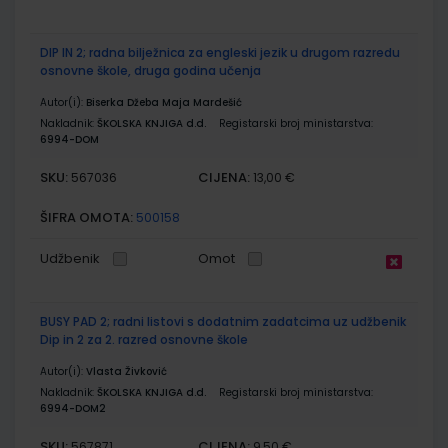
DIP IN 2; radna bilježnica za engleski jezik u drugom razredu
osnovne škole, druga godina učenja
Autor(i):
Biserka Džeba Maja Mardešić
Nakladnik:
ŠKOLSKA KNJIGA d.d.
Registarski broj ministarstva:
6994-DOM
SKU:
CIJENA:
567036
13,00 €
ŠIFRA OMOTA:
500158
Udžbenik
Omot
BUSY PAD 2; radni listovi s dodatnim zadatcima uz udžbenik
Dip in 2 za 2. razred osnovne škole
Autor(i):
Vlasta Živković
Nakladnik:
ŠKOLSKA KNJIGA d.d.
Registarski broj ministarstva:
6994-DOM2
SKU:
CIJENA:
567871
9,50 €