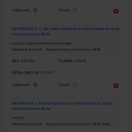
Udžbenik
Omot
MATEMATIKA 2; 2. dio, radni udžbenik iz matematike za drugi
razred osnovne škole
Autor(i):
Josip Markovac Danica Vrgoč
Nakladnik:
ALFA d.d.
Registarski broj ministarstva:
6530
SKU:
CIJENA:
567054
11,94 €
ŠIFRA OMOTA:
500160
Udžbenik
Omot
MATEMATIKA 2; Radna bilježnica iz matematike za drugi
razred osnovne škole
Autor(i):
Nakladnik:
ALFA d.d.
Registarski broj ministarstva:
6529-DOM