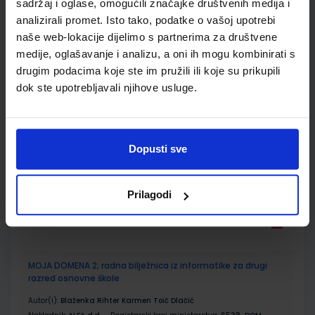
sadržaj i oglase, omogućili značajke društvenih medija i
ŠIFRA OMOTA:
analizirali promet. Isto tako, podatke o vašoj upotrebi
naše web-lokacije dijelimo s partnerima za društvene
Udžbenik
medije, oglašavanje i analizu, a oni ih mogu kombinirati s
drugim podacima koje ste im pružili ili koje su prikupili
dok ste upotrebljavali njihove usluge.
MOJA DOMENA 2; udžbenik iz informatike za drugi razred
osnovne škole
Autor(i):
Blaženka Rihter Karmen Toić Dlačić
Nakladnik:
ALFA d.d.
Registarski broj ministarstva:
6538
Dopusti sve
SKU:
CIJENA:
567077
11,88 €
ŠIFRA OMOTA:
500167
Prilagodi
Udžbenik
Omot
MOJA DOMENA 2; radna bilježnica iz informatike za drugi
razred osnovne škole
Autor(i):
Blaženka Rihter Karmen Toić Dlačić