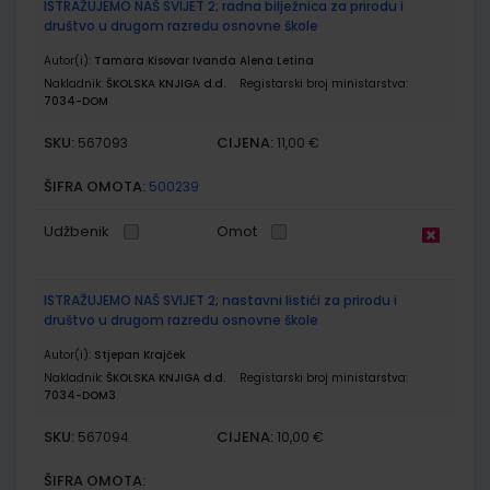
ISTRAŽUJEMO NAŠ SVIJET 2; radna bilježnica za prirodu i
društvo u drugom razredu osnovne škole
Autor(i):
Tamara Kisovar Ivanda Alena Letina
Nakladnik:
ŠKOLSKA KNJIGA d.d.
Registarski broj ministarstva:
7034-DOM
SKU:
CIJENA:
567093
11,00 €
ŠIFRA OMOTA:
500239
Udžbenik
Omot
ISTRAŽUJEMO NAŠ SVIJET 2; nastavni listići za prirodu i
društvo u drugom razredu osnovne škole
Autor(i):
Stjepan Krajček
Nakladnik:
ŠKOLSKA KNJIGA d.d.
Registarski broj ministarstva:
7034-DOM3
SKU:
CIJENA:
567094
10,00 €
ŠIFRA OMOTA: