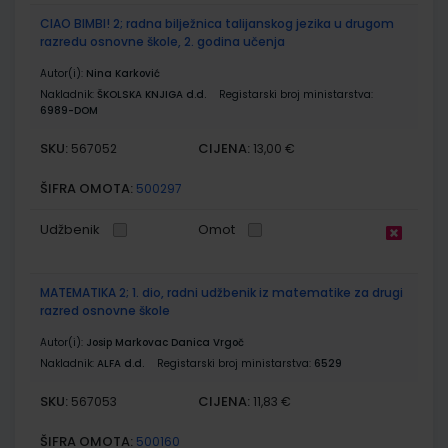
CIAO BIMBI! 2; radna bilježnica talijanskog jezika u drugom
razredu osnovne škole, 2. godina učenja
Autor(i):
Nina Karković
Nakladnik:
ŠKOLSKA KNJIGA d.d.
Registarski broj ministarstva:
6989-DOM
SKU:
CIJENA:
567052
13,00 €
ŠIFRA OMOTA:
500297
Udžbenik
Omot
MATEMATIKA 2; 1. dio, radni udžbenik iz matematike za drugi
razred osnovne škole
Autor(i):
Josip Markovac Danica Vrgoč
Nakladnik:
ALFA d.d.
Registarski broj ministarstva:
6529
SKU:
CIJENA:
567053
11,83 €
ŠIFRA OMOTA:
500160