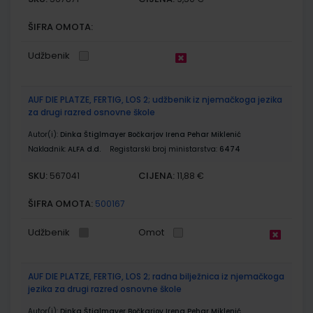
ŠIFRA OMOTA:
Udžbenik
AUF DIE PLATZE, FERTIG, LOS 2; udžbenik iz njemačkoga jezika
za drugi razred osnovne škole
Autor(i):
Dinka Štiglmayer Bočkarjov Irena Pehar Miklenić
Nakladnik:
ALFA d.d.
Registarski broj ministarstva:
6474
SKU:
CIJENA:
567041
11,88 €
ŠIFRA OMOTA:
500167
Udžbenik
Omot
AUF DIE PLATZE, FERTIG, LOS 2; radna bilježnica iz njemačkoga
jezika za drugi razred osnovne škole
Autor(i):
Dinka Štiglmayer Bočkarjov Irena Pehar Miklenić