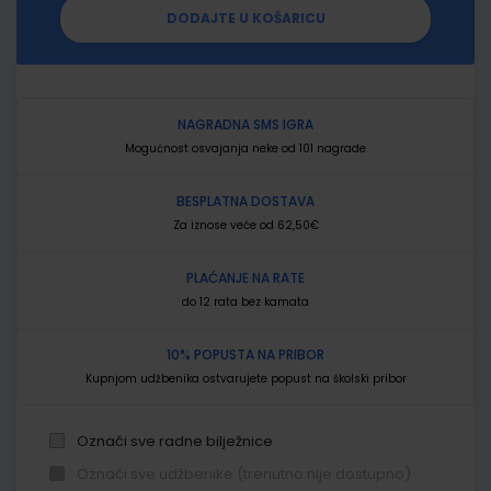
DODAJTE U KOŠARICU
NAGRADNA SMS IGRA
Mogućnost osvajanja neke od 101 nagrade
BESPLATNA DOSTAVA
Za iznose veće od 62,50€
PLAĆANJE NA RATE
do 12 rata bez kamata
10% POPUSTA NA PRIBOR
Kupnjom udžbenika ostvarujete popust na školski pribor
Označi sve radne bilježnice
Označi sve udžbenike (trenutno nije dostupno)