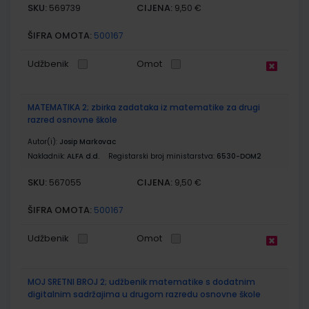
SKU:
CIJENA:
569739
9,50 €
ŠIFRA OMOTA:
500167
Udžbenik
Omot
MATEMATIKA 2; zbirka zadataka iz matematike za drugi
razred osnovne škole
Autor(i):
Josip Markovac
Nakladnik:
ALFA d.d.
Registarski broj ministarstva:
6530-DOM2
SKU:
CIJENA:
567055
9,50 €
ŠIFRA OMOTA:
500167
Udžbenik
Omot
MOJ SRETNI BROJ 2; udžbenik matematike s dodatnim
digitalnim sadržajima u drugom razredu osnovne škole