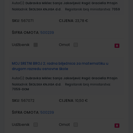
Autor(i):
Dubravka Miklec Sanja Jakovljević Rogić Graciella Prtajin
Nakladnik:
ŠKOLSKA KNJIGA d.d.
Registarski broj ministarstva:
7059
SKU:
CIJENA:
567071
23,78 €
ŠIFRA OMOTA:
500239
Udžbenik
Omot
MOJ SRETNI BROJ 2; radna bilježnica za matematiku u
drugom razredu osnovne škole
Autor(i):
Dubravka Miklec Sanja Jakovljević Rogić Graciella Prtajin
Nakladnik:
ŠKOLSKA KNJIGA d.d.
Registarski broj ministarstva:
7059-DOM
SKU:
CIJENA:
567072
10,50 €
ŠIFRA OMOTA:
500239
Udžbenik
Omot