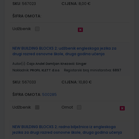
SKU:
CIJENA:
567023
8,00 €
ŠIFRA OMOTA:
Udžbenik
NEW BUILDING BLOCKS 2; udžbenik engleskoga jezika za
drugi razred osnovne škole, druga godina učenja
Autor(i):
Čajo Anđel Domljan Knezović Singer
Nakladnik:
PROFIL KLETT d.o.o.
Registarski broj ministarstva:
6897
SKU:
CIJENA:
567033
10,80 €
ŠIFRA OMOTA:
500285
Udžbenik
Omot
NEW BUILDING BLOCKS 2; radna bilježnica iz engleskoga
jezika za drugi razred osnovne škole, druga godina učenja