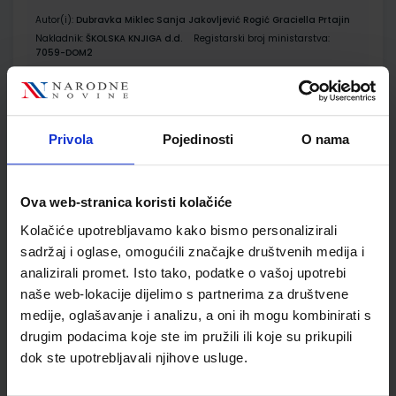
Autor(i):
Dubravka Miklec Sanja Jakovljević Rogić Graciella Prtajin
Nakladnik:
ŠKOLSKA KNJIGA d.d.
Registarski broj ministarstva:
7059-DOM2
SKU:
CIJENA:
567073
12,00 €
ŠIFRA OMOTA:
500239
Privola
Pojedinosti
O nama
Udžbenik
Omot
Ova web-stranica koristi kolačiće
MOJ SRETNI BROJ 2; nastavni listići za matematiku u
drugome razredu osnovne škole
Kolačiće upotrebljavamo kako bismo personalizirali
sadržaj i oglase, omogućili značajke društvenih medija i
Autor(i):
Sanja Jakovljević Rogić Dubravka Miklec Graciella Prtajin
analizirali promet. Isto tako, podatke o vašoj upotrebi
Nakladnik:
ŠKOLSKA KNJIGA d.d.
Registarski broj ministarstva:
7059-DOM3
naše web-lokacije dijelimo s partnerima za društvene
medije, oglašavanje i analizu, a oni ih mogu kombinirati s
SKU:
CIJENA:
567074
9,50 €
drugim podacima koje ste im pružili ili koje su prikupili
dok ste upotrebljavali njihove usluge.
ŠIFRA OMOTA:
Udžbenik