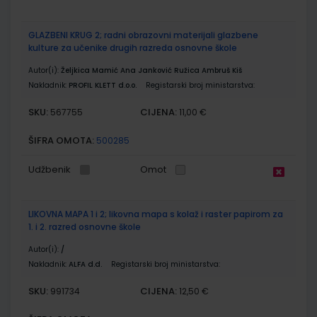
GLAZBENI KRUG 2; radni obrazovni materijali glazbene
kulture za učenike drugih razreda osnovne škole
Autor(i):
Željkica Mamić Ana Janković Ružica Ambruš Kiš
Nakladnik:
PROFIL KLETT d.o.o.
Registarski broj ministarstva:
SKU:
CIJENA:
567755
11,00 €
ŠIFRA OMOTA:
500285
Udžbenik
Omot
LIKOVNA MAPA 1 i 2; likovna mapa s kolaž i raster papirom za
1. i 2. razred osnovne škole
Autor(i):
/
Nakladnik:
ALFA d.d.
Registarski broj ministarstva:
SKU:
CIJENA:
991734
12,50 €