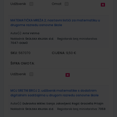
Udžbenik
Omot
MATEMATIČKA MREŽA 2; nastavni listići za matematiku u
drugome razredu osnovne škole
Autor(i):
Ante Vetma
Nakladnik:
ŠKOLSKA KNJIGA d.d.
Registarski broj ministarstva:
7047-DOM3
SKU:
CIJENA:
567070
9,50 €
ŠIFRA OMOTA:
Udžbenik
MOJ SRETNI BROJ 2; udžbenik matematike s dodatnim
digitalnim sadržajima u drugom razredu osnovne škole
Autor(i):
Dubravka Miklec Sanja Jakovljević Rogić Graciella Prtajin
Nakladnik:
ŠKOLSKA KNJIGA d.d.
Registarski broj ministarstva:
7059