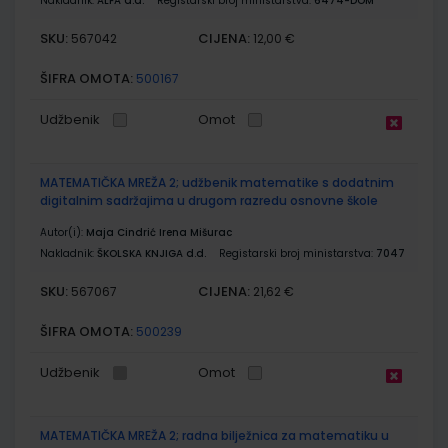
Nakladnik:
ALFA d.d.
Registarski broj ministarstva:
6474-DOM
SKU:
CIJENA:
567042
12,00 €
ŠIFRA OMOTA:
500167
Udžbenik
Omot
MATEMATIČKA MREŽA 2; udžbenik matematike s dodatnim
digitalnim sadržajima u drugom razredu osnovne škole
Autor(i):
Maja Cindrić Irena Mišurac
Nakladnik:
ŠKOLSKA KNJIGA d.d.
Registarski broj ministarstva:
7047
SKU:
CIJENA:
567067
21,62 €
ŠIFRA OMOTA:
500239
Udžbenik
Omot
MATEMATIČKA MREŽA 2; radna bilježnica za matematiku u