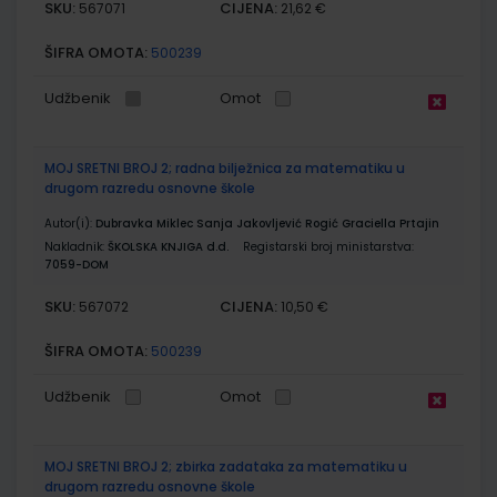
SKU:
CIJENA:
567071
21,62 €
ŠIFRA OMOTA:
500239
Udžbenik
Omot
MOJ SRETNI BROJ 2; radna bilježnica za matematiku u
drugom razredu osnovne škole
Autor(i):
Dubravka Miklec Sanja Jakovljević Rogić Graciella Prtajin
Nakladnik:
ŠKOLSKA KNJIGA d.d.
Registarski broj ministarstva:
7059-DOM
SKU:
CIJENA:
567072
10,50 €
ŠIFRA OMOTA:
500239
Udžbenik
Omot
MOJ SRETNI BROJ 2; zbirka zadataka za matematiku u
drugom razredu osnovne škole