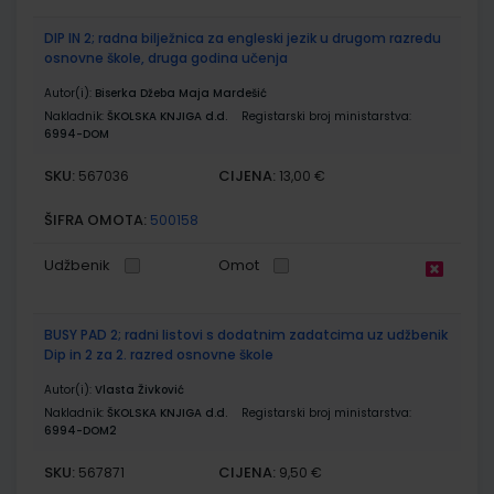
DIP IN 2; radna bilježnica za engleski jezik u drugom razredu
osnovne škole, druga godina učenja
Autor(i):
Biserka Džeba Maja Mardešić
Nakladnik:
ŠKOLSKA KNJIGA d.d.
Registarski broj ministarstva:
6994-DOM
SKU:
CIJENA:
567036
13,00 €
ŠIFRA OMOTA:
500158
Udžbenik
Omot
BUSY PAD 2; radni listovi s dodatnim zadatcima uz udžbenik
Dip in 2 za 2. razred osnovne škole
Autor(i):
Vlasta Živković
Nakladnik:
ŠKOLSKA KNJIGA d.d.
Registarski broj ministarstva:
6994-DOM2
SKU:
CIJENA:
567871
9,50 €