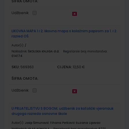
ŠIFRA OMOTA:
Udžbenik
LIKOVNA MAPA 1 i 2; likovna mapa s kolažnim papirom za 1. i 2.
razred OŠ
Autor(i):
/
Nakladnik:
ŠKOLSKA KNJIGA d.d.
Registarski broj ministarstva:
014174
SKU:
CIJENA:
569363
12,50 €
ŠIFRA OMOTA:
Udžbenik
U PRIJATELJSTVU S BOGOM; udžbenik za katolički vjeronauk
drugoga razreda osnovne škole
Autor(i):
Josip Šimunović Tihana Petković Suzana Lipovac
Nakladnik:
GLAS KONCILA
Registarski broj ministarstva:
6721