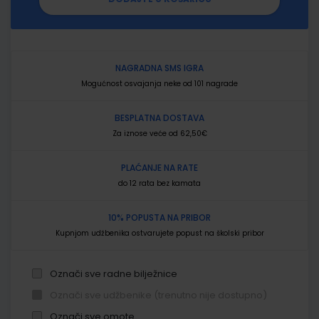
NAGRADNA SMS IGRA
Mogućnost osvajanja neke od 101 nagrade
BESPLATNA DOSTAVA
Za iznose veće od 62,50€
PLAĆANJE NA RATE
do 12 rata bez kamata
10% POPUSTA NA PRIBOR
Kupnjom udžbenika ostvarujete popust na školski pribor
Označi sve radne bilježnice
Označi sve udžbenike (trenutno nije dostupno)
Označi sve omote