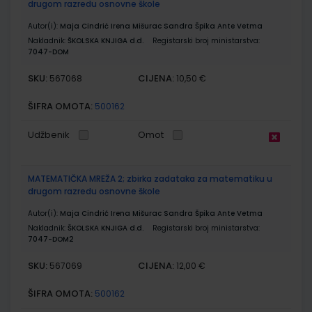
drugom razredu osnovne škole
Autor(i):
Maja Cindrić Irena Mišurac Sandra Špika Ante Vetma
Nakladnik:
ŠKOLSKA KNJIGA d.d.
Registarski broj ministarstva:
7047-DOM
SKU:
CIJENA:
567068
10,50 €
ŠIFRA OMOTA:
500162
Udžbenik
Omot
MATEMATIČKA MREŽA 2; zbirka zadataka za matematiku u
drugom razredu osnovne škole
Autor(i):
Maja Cindrić Irena Mišurac Sandra Špika Ante Vetma
Nakladnik:
ŠKOLSKA KNJIGA d.d.
Registarski broj ministarstva:
7047-DOM2
SKU:
CIJENA:
567069
12,00 €
ŠIFRA OMOTA:
500162