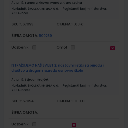
Autor(i):
Tamara Kisovar Ivanda Alena Letina
Nakladnik:
ŠKOLSKA KNJIGA d.d.
Registarski broj ministarstva:
7034-DOM
SKU:
CIJENA:
567093
11,00 €
ŠIFRA OMOTA:
500239
Udžbenik
Omot
ISTRAŽUJEMO NAŠ SVIJET 2; nastavni listići za prirodu i
društvo u drugom razredu osnovne škole
Autor(i):
Stjepan Krajček
Nakladnik:
ŠKOLSKA KNJIGA d.d.
Registarski broj ministarstva:
7034-DOM3
SKU:
CIJENA:
567094
10,00 €
ŠIFRA OMOTA:
Udžbenik