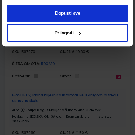
Dopusti sve
E-SVIJET 2; radni udžbenik informatike s dodatnim
digitalnim sadržajima u drugom razredu osnovne škole
Prilagodi
Autor(i):
Blagus Ljubić Klemše Flisar Odorčić Ružić Mihočka
Nakladnik:
ŠKOLSKA KNJIGA d.d.
Registarski broj ministarstva:
7002
SKU:
CIJENA:
567079
10,80 €
ŠIFRA OMOTA:
500239
Udžbenik
Omot
E-SVIJET 2; radna bilježnica informatike u drugom razredu
osnovne škole
Autor(i):
Josipa Blagus Marijana Šundov Ana Budojević
Nakladnik:
ŠKOLSKA KNJIGA d.d.
Registarski broj ministarstva:
7002-DOM
SKU:
CIJENA:
567080
11,50 €