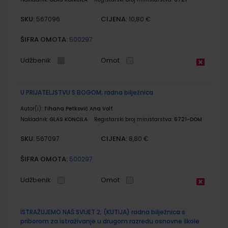
SKU:
CIJENA:
567096
10,80 €
ŠIFRA OMOTA:
500297
Udžbenik
Omot
U PRIJATELJSTVU S BOGOM; radna bilježnica
Autor(i):
Tihana Petković Ana Volf
Nakladnik:
GLAS KONCILA
Registarski broj ministarstva:
6721-DOM
SKU:
CIJENA:
567097
8,80 €
ŠIFRA OMOTA:
500297
Udžbenik
Omot
ISTRAŽUJEMO NAŠ SVIJET 2; (KUTIJA) radna bilježnica s
priborom za istraživanje u drugom razredu osnovne škole