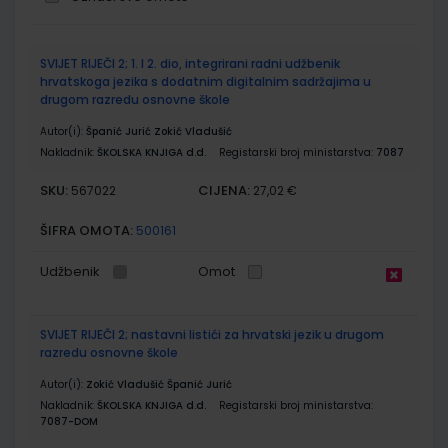
Grupirani
SVIJET RIJEČI 2; 1. I 2. dio, integrirani radni udžbenik
proizvodi
hrvatskoga jezika s dodatnim digitalnim sadržajima u
drugom razredu osnovne škole
Autor(i):
Španić Jurić Zokić Vladušić
Nakladnik:
ŠKOLSKA KNJIGA d.d.
Registarski broj ministarstva:
7087
SKU:
CIJENA:
567022
27,02 €
ŠIFRA OMOTA:
500161
Udžbenik
Omot
SVIJET RIJEČI 2; nastavni listići za hrvatski jezik u drugom
razredu osnovne škole
Autor(i):
Zokić Vladušić Španić Jurić
Nakladnik:
ŠKOLSKA KNJIGA d.d.
Registarski broj ministarstva:
7087-DOM