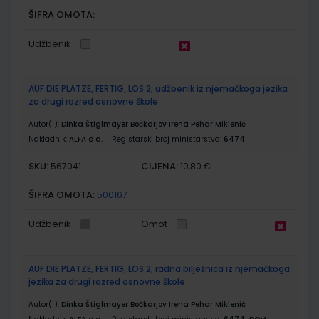
ŠIFRA OMOTA:
Udžbenik
AUF DIE PLATZE, FERTIG, LOS 2; udžbenik iz njemačkoga jezika
za drugi razred osnovne škole
Autor(i):
Dinka Štiglmayer Bočkarjov Irena Pehar Miklenić
Nakladnik:
ALFA d.d.
Registarski broj ministarstva:
6474
SKU:
CIJENA:
567041
10,80 €
ŠIFRA OMOTA:
500167
Udžbenik
Omot
AUF DIE PLATZE, FERTIG, LOS 2; radna bilježnica iz njemačkoga
jezika za drugi razred osnovne škole
Autor(i):
Dinka Štiglmayer Bočkarjov Irena Pehar Miklenić