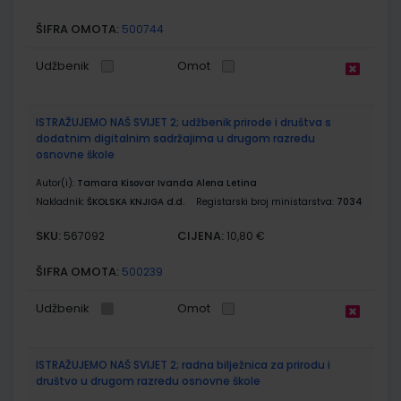
ŠIFRA OMOTA:
500744
Udžbenik
Omot
ISTRAŽUJEMO NAŠ SVIJET 2; udžbenik prirode i društva s
dodatnim digitalnim sadržajima u drugom razredu
osnovne škole
Autor(i):
Tamara Kisovar Ivanda Alena Letina
Nakladnik:
ŠKOLSKA KNJIGA d.d.
Registarski broj ministarstva:
7034
SKU:
CIJENA:
567092
10,80 €
ŠIFRA OMOTA:
500239
Udžbenik
Omot
ISTRAŽUJEMO NAŠ SVIJET 2; radna bilježnica za prirodu i
društvo u drugom razredu osnovne škole