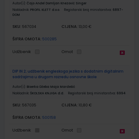
Autor(i):
Čajo Anđel Domljan Knezović Singer
Nakladnik:
PROFIL KLETT d.o.o.
Registarski broj ministarstva:
6897-
DOM
SKU:
CIJENA:
567034
13,00 €
ŠIFRA OMOTA:
500285
Udžbenik
Omot
DIP IN 2; udžbenik engleskoga jezika s dodatnim digitalnim
sadržajima u drugom razredu osnovne škole
Autor(i):
Biserka Džeba Maja Mardešić
Nakladnik:
ŠKOLSKA KNJIGA d.d.
Registarski broj ministarstva:
6994
SKU:
CIJENA:
567035
10,80 €
ŠIFRA OMOTA:
500158
Udžbenik
Omot