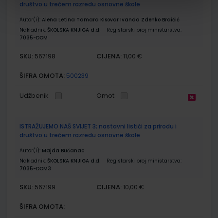
društvo u trećem razredu osnovne škole
Autor(i):
Alena Letina Tamara Kisovar Ivanda Zdenko Braičić
Nakladnik:
ŠKOLSKA KNJIGA d.d.
Registarski broj ministarstva:
7035-DOM
SKU:
CIJENA:
567198
11,00 €
ŠIFRA OMOTA:
500239
Udžbenik
Omot
ISTRAŽUJEMO NAŠ SVIJET 3; nastavni listići za prirodu i
društvo u trećem razredu osnovne škole
Autor(i):
Majda Bučanac
Nakladnik:
ŠKOLSKA KNJIGA d.d.
Registarski broj ministarstva:
7035-DOM3
SKU:
CIJENA:
567199
10,00 €
ŠIFRA OMOTA: