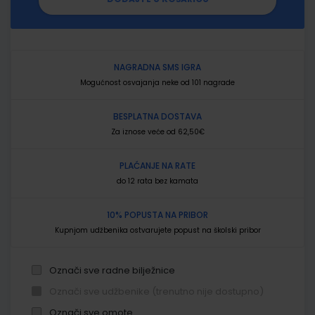
NAGRADNA SMS IGRA
Mogućnost osvajanja neke od 101 nagrade
BESPLATNA DOSTAVA
Za iznose veće od 62,50€
PLAĆANJE NA RATE
do 12 rata bez kamata
10% POPUSTA NA PRIBOR
Kupnjom udžbenika ostvarujete popust na školski pribor
Označi sve radne bilježnice
Označi sve udžbenike (trenutno nije dostupno)
Označi sve omote