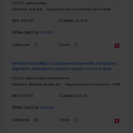
Autor(i):
Jenny Dooley
Nakladnik:
ALFA d.d.
Registarski broj ministarstva:
6574-DOM
SKU:
CIJENA:
567130
12,00 €
ŠIFRA OMOTA:
500163
Udžbenik
Omot
MATEMATIČKA MREŽA 3; udžbenik matematike s dodatnim
digitalnim sadržajima u trećem razredu osnovne škole
Autor(i):
Maja Cindrić Irena Mišurac
Nakladnik:
ŠKOLSKA KNJIGA d.d.
Registarski broj ministarstva:
7048
SKU:
CIJENA:
567172
21,62 €
ŠIFRA OMOTA:
500239
Udžbenik
Omot