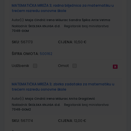
MATEMATIČKA MREŽA 3; radna bilježnica za matematiku u
trećem razredu osnovne škole
Autor(i):
Maja Cindrić Irena Mišurac Sandra Špika Ante Vetma
Nakladnik:
ŠKOLSKA KNJIGA d.d.
Registarski broj ministarstva:
7048-DOM
SKU:
CIJENA:
567173
10,50 €
ŠIFRA OMOTA:
500162
Udžbenik
Omot
MATEMATIČKA MREŽA 3; zbirka zadataka za matematiku u
trećem razredu osnovne škole
Autor(i):
Maja Cindrić Irena Mišurac Anita Dragičević
Nakladnik:
ŠKOLSKA KNJIGA d.d.
Registarski broj ministarstva:
7048-DOM2
SKU:
CIJENA:
567174
12,00 €