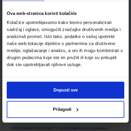
SKU:
CIJENA:
567185
11,50 €
Ova web-stranica koristi kolačiće
ŠIFRA OMOTA:
500744
Kolačiće upotrebljavamo kako bismo personalizirali
sadržaj i oglase, omogućili značajke društvenih medija i
Udžbenik
Omot
analizirali promet. Isto tako, podatke o vašoj upotrebi
naše web-lokacije dijelimo s partnerima za društvene
ISTRAŽUJEMO NAŠ SVIJET 3; udžbenik za prirodu i društvo s
medije, oglašavanje i analizu, a oni ih mogu kombinirati s
dodatnim digitalnim sadržajima u trećem razredu osnovne
drugim podacima koje ste im pružili ili koje su prikupili
škole
dok ste upotrebljavali njihove usluge.
Autor(i):
Alena Letina Tamara Kisovar Ivanda Zdenko Braičić
Nakladnik:
ŠKOLSKA KNJIGA d.d.
Registarski broj ministarstva:
7035
SKU:
CIJENA:
567197
10,80 €
Dopusti sve
ŠIFRA OMOTA:
500239
Prilagodi
Udžbenik
Omot
ISTRAŽUJEMO NAŠ SVIJET 3; radna bilježnica za prirodu i