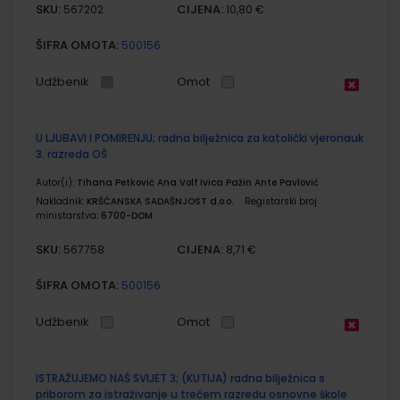
SKU:
CIJENA:
567202
10,80 €
ŠIFRA OMOTA:
500156
Udžbenik
Omot
U LJUBAVI I POMIRENJU; radna bilježnica za katolički vjeronauk
3. razreda OŠ
Autor(i):
Tihana Petković Ana Volf Ivica Pažin Ante Pavlović
Nakladnik:
KRŠĆANSKA SADAŠNJOST d.o.o.
Registarski broj
ministarstva:
6700-DOM
SKU:
CIJENA:
567758
8,71 €
ŠIFRA OMOTA:
500156
Udžbenik
Omot
ISTRAŽUJEMO NAŠ SVIJET 3; (KUTIJA) radna bilježnica s
priborom za istraživanje u trećem razredu osnovne škole