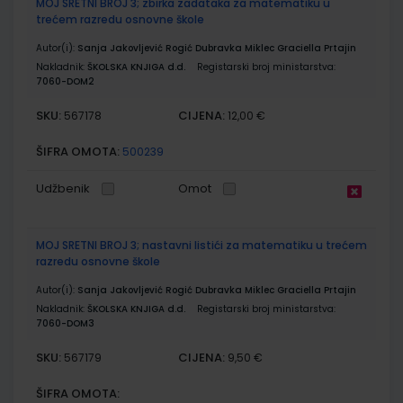
MOJ SRETNI BROJ 3; zbirka zadataka za matematiku u
trećem razredu osnovne škole
Autor(i):
Sanja Jakovljević Rogić Dubravka Miklec Graciella Prtajin
Nakladnik:
ŠKOLSKA KNJIGA d.d.
Registarski broj ministarstva:
7060-DOM2
SKU:
CIJENA:
567178
12,00 €
ŠIFRA OMOTA:
500239
Udžbenik
Omot
MOJ SRETNI BROJ 3; nastavni listići za matematiku u trećem
razredu osnovne škole
Autor(i):
Sanja Jakovljević Rogić Dubravka Miklec Graciella Prtajin
Nakladnik:
ŠKOLSKA KNJIGA d.d.
Registarski broj ministarstva:
7060-DOM3
SKU:
CIJENA:
567179
9,50 €
ŠIFRA OMOTA: