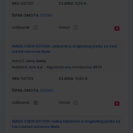
SKU:
CIJENA:
567120
8,00 €
ŠIFRA OMOTA:
500161
Udžbenik
Omot
SMILES 3 NEW EDITION; udžbenik iz engleskog jezika za treći
razred osnovne škole
Autor(i):
Jenny Dooley
Nakladnik:
ALFA d.d.
Registarski broj ministarstva:
6574
SKU:
CIJENA:
567129
10,80 €
ŠIFRA OMOTA:
500163
Udžbenik
Omot
SMILES 3 NEW EDITION; radna bilježnica iz engleskog jezika za
treći razred osnovne škole