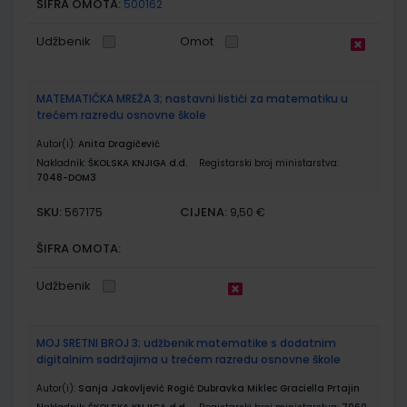
ŠIFRA OMOTA:
500162
Udžbenik
Omot
MATEMATIČKA MREŽA 3; nastavni listići za matematiku u
trećem razredu osnovne škole
Autor(i):
Anita Dragičević
Nakladnik:
ŠKOLSKA KNJIGA d.d.
Registarski broj ministarstva:
7048-DOM3
SKU:
CIJENA:
567175
9,50 €
ŠIFRA OMOTA:
Udžbenik
MOJ SRETNI BROJ 3; udžbenik matematike s dodatnim
digitalnim sadržajima u trećem razredu osnovne škole
Autor(i):
Sanja Jakovljević Rogić Dubravka Miklec Graciella Prtajin