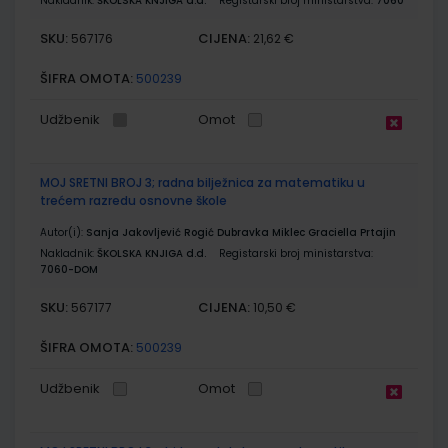
Nakladnik:
ŠKOLSKA KNJIGA d.d.
Registarski broj ministarstva:
7060
SKU:
CIJENA:
567176
21,62 €
ŠIFRA OMOTA:
500239
Udžbenik
Omot
MOJ SRETNI BROJ 3; radna bilježnica za matematiku u
trećem razredu osnovne škole
Autor(i):
Sanja Jakovljević Rogić Dubravka Miklec Graciella Prtajin
Nakladnik:
ŠKOLSKA KNJIGA d.d.
Registarski broj ministarstva:
7060-DOM
SKU:
CIJENA:
567177
10,50 €
ŠIFRA OMOTA:
500239
Udžbenik
Omot