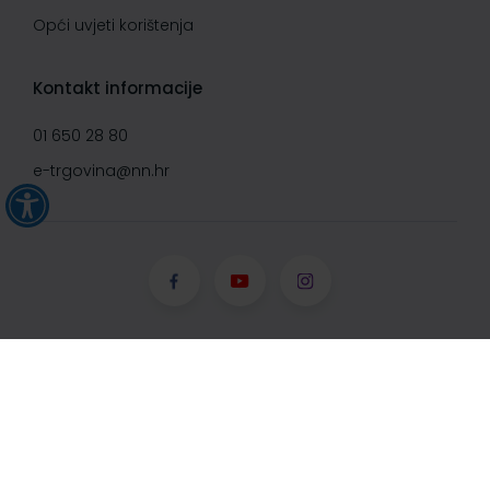
Opći uvjeti korištenja
Kontakt informacije
01 650 28 80
e-trgovina@nn.hr
© Narodne novine d.d. 2008-