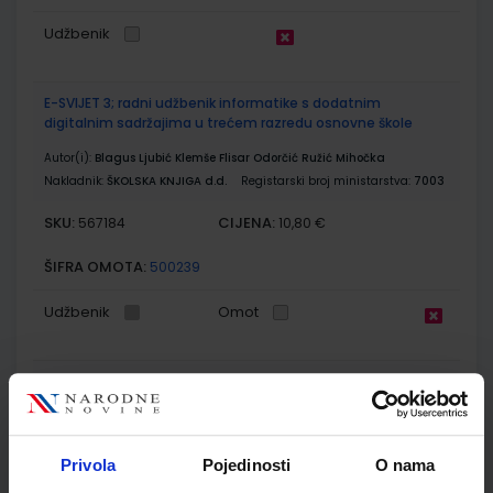
Udžbenik
E-SVIJET 3; radni udžbenik informatike s dodatnim
digitalnim sadržajima u trećem razredu osnovne škole
Autor(i):
Blagus Ljubić Klemše Flisar Odorčić Ružić Mihočka
Nakladnik:
ŠKOLSKA KNJIGA d.d.
Registarski broj ministarstva:
7003
SKU:
CIJENA:
567184
10,80 €
ŠIFRA OMOTA:
500239
Udžbenik
Omot
E-SVIJET 3; radna bilježnica informatike u trećem razredu
osnovne škole
Autor(i):
Josipa Blagus Marijana Šundov Ana Budojević
Nakladnik:
ŠKOLSKA KNJIGA d.d.
Registarski broj ministarstva:
Privola
Pojedinosti
O nama
7003-DOM