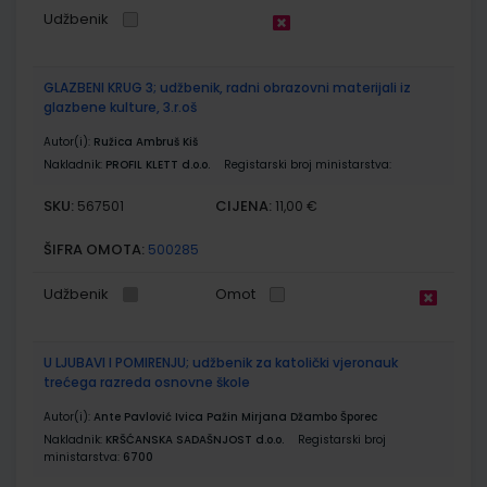
Udžbenik
GLAZBENI KRUG 3; udžbenik, radni obrazovni materijali iz
glazbene kulture, 3.r.oš
Autor(i):
Ružica Ambruš Kiš
Nakladnik:
PROFIL KLETT d.o.o.
Registarski broj ministarstva:
SKU:
CIJENA:
567501
11,00 €
ŠIFRA OMOTA:
500285
Udžbenik
Omot
U LJUBAVI I POMIRENJU; udžbenik za katolički vjeronauk
trećega razreda osnovne škole
Autor(i):
Ante Pavlović Ivica Pažin Mirjana Džambo Šporec
Nakladnik:
KRŠĆANSKA SADAŠNJOST d.o.o.
Registarski broj
ministarstva:
6700