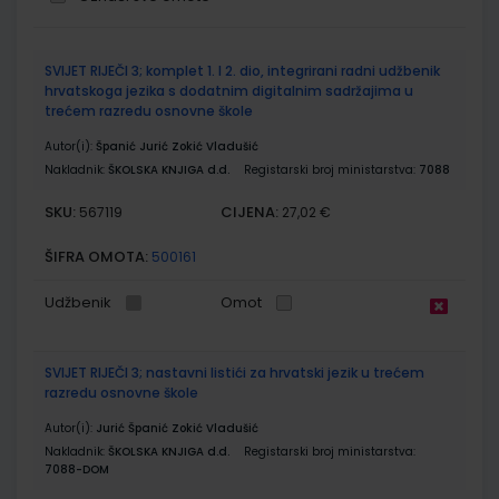
Grupirani
SVIJET RIJEČI 3; komplet 1. I 2. dio, integrirani radni udžbenik
proizvodi
hrvatskoga jezika s dodatnim digitalnim sadržajima u
trećem razredu osnovne škole
Autor(i):
Španić Jurić Zokić Vladušić
Nakladnik:
ŠKOLSKA KNJIGA d.d.
Registarski broj ministarstva:
7088
SKU:
CIJENA:
567119
27,02 €
ŠIFRA OMOTA:
500161
Udžbenik
Omot
SVIJET RIJEČI 3; nastavni listići za hrvatski jezik u trećem
razredu osnovne škole
Autor(i):
Jurić Španić Zokić Vladušić
Nakladnik:
ŠKOLSKA KNJIGA d.d.
Registarski broj ministarstva:
7088-DOM