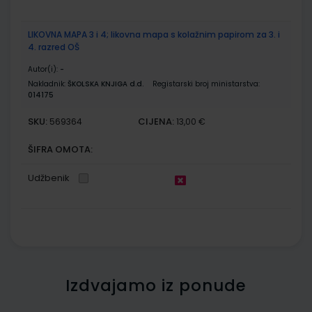
LIKOVNA MAPA 3 i 4; likovna mapa s kolažnim papirom za 3. i
4. razred OŠ
Autor(i):
-
Nakladnik:
ŠKOLSKA KNJIGA d.d.
Registarski broj ministarstva:
014175
SKU:
CIJENA:
569364
13,00 €
ŠIFRA OMOTA:
Udžbenik
Izdvajamo iz ponude