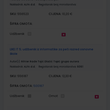
Nakladnik:
ALFA d.d.
Registarski broj ministarstva:
SKU:
CIJENA:
556523
10,20 €
ŠIFRA OMOTA:
Udžbenik
LIKE IT 5; udžbenik iz informatike za peti razred osnovne
škole
Autor(i):
Rihter Rade Tojić Dlačić Topić grupa autora
Nakladnik:
ALFA d.d.
Registarski broj ministarstva:
6061
SKU:
CIJENA:
556187
12,33 €
ŠIFRA OMOTA:
500167
Udžbenik
Omot