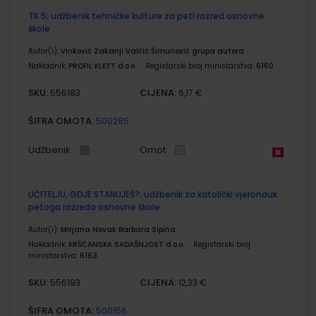
TK 5; udžbenik tehničke kulture za peti razred osnovne
škole
Autor(i):
Vinković Zakanji Valčić Šimunović grupa autora
Nakladnik:
PROFIL KLETT d.o.o.
Registarski broj ministarstva:
6160
SKU:
CIJENA:
556183
6,17 €
ŠIFRA OMOTA:
500285
Udžbenik
Omot
UČITELJU, GDJE STANUJEŠ?; udžbenik za katolički vjeronauk
petoga razreda osnovne škole
Autor(i):
Mirjana Novak Barbara Sipina
Nakladnik:
KRŠĆANSKA SADAŠNJOST d.o.o.
Registarski broj
ministarstva:
6163
SKU:
CIJENA:
556193
12,33 €
ŠIFRA OMOTA:
500156