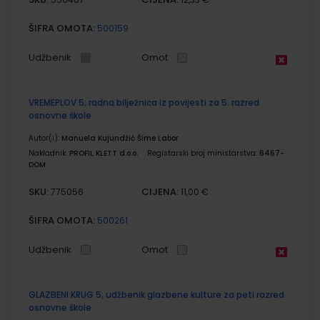
ŠIFRA OMOTA:
500159
Udžbenik
Omot
VREMEPLOV 5; radna bilježnica iz povijesti za 5. razred
osnovne škole
Autor(i):
Manuela Kujundžić Šime Labor
Nakladnik:
PROFIL KLETT d.o.o.
Registarski broj ministarstva:
6467-
DOM
SKU:
CIJENA:
775056
11,00 €
ŠIFRA OMOTA:
500261
Udžbenik
Omot
GLAZBENI KRUG 5; udžbenik glazbene kulture za peti razred
osnovne škole