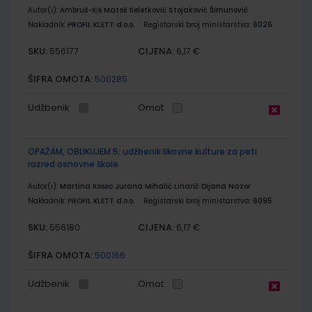
Autor(i):
Ambruš-Kiš Matoš Seletković Stojaković Šimunović
Nakladnik:
PROFIL KLETT d.o.o.
Registarski broj ministarstva:
6026
SKU:
CIJENA:
556177
6,17 €
ŠIFRA OMOTA:
500285
Udžbenik
Omot
OPAŽAM, OBLIKUJEM 5; udžbenik likovne kulture za peti
razred osnovne škole
Autor(i):
Martina Kosec Jurana Mihalić Linarić Dijana Nazor
Nakladnik:
PROFIL KLETT d.o.o.
Registarski broj ministarstva:
6095
SKU:
CIJENA:
556180
6,17 €
ŠIFRA OMOTA:
500166
Udžbenik
Omot