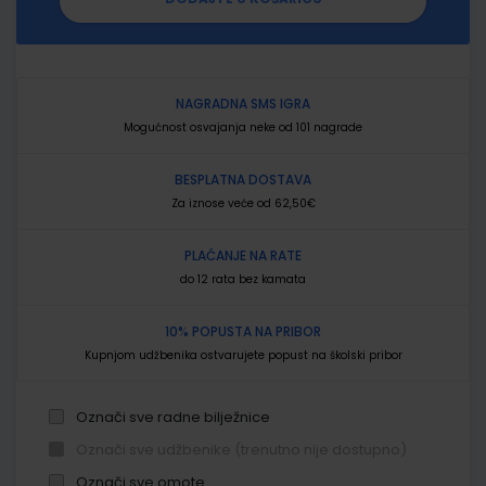
NAGRADNA SMS IGRA
Mogućnost osvajanja neke od 101 nagrade
BESPLATNA DOSTAVA
Za iznose veće od 62,50€
PLAĆANJE NA RATE
do 12 rata bez kamata
10% POPUSTA NA PRIBOR
Kupnjom udžbenika ostvarujete popust na školski pribor
Označi sve radne bilježnice
Označi sve udžbenike (trenutno nije dostupno)
Označi sve omote