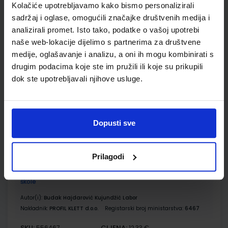
Kolačiće upotrebljavamo kako bismo personalizirali
Udžbenik
Omot
sadržaj i oglase, omogućili značajke društvenih medija i
analizirali promet. Isto tako, podatke o vašoj upotrebi
naše web-lokacije dijelimo s partnerima za društvene
MOJA ZEMLJA 1; radna bilježnica iz geografije za peti razred
osnovne škole
medije, oglašavanje i analizu, a oni ih mogu kombinirati s
drugim podacima koje ste im pružili ili koje su prikupili
Autor(i):
Ivan Gambiroža Josip Jukić Dinko Marin Ana Mesić
dok ste upotrebljavali njihove usluge.
Nakladnik:
ALFA d.d.
Registarski broj ministarstva:
6013-DOM
SKU:
CIJENA:
556166
12,00 €
ŠIFRA OMOTA:
500160
Dopusti sve
Udžbenik
Omot
Prilagodi
VREMEPLOV 5; udžbenik povijesti za peti razred osnovne
škole
Autor(i):
Budak Hajdarović Kujundžić Labor
Nakladnik:
PROFIL KLETT d.o.o.
Registarski broj ministarstva:
6467
SKU:
CIJENA:
556467
12,33 €