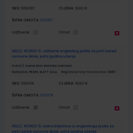
SKU:
CIJENA:
556087
13,60 €
ŠIFRA OMOTA:
500157
Udžbenik
Omot
HELLO, WORLD! 5; udžbenik engleskog jezika za peti razred
osnovne škole, peta godina učenja
Autor(i):
Ivana Kirin Marinko Uremović
Nakladnik:
PROFIL KLETT d.o.o.
Registarski broj ministarstva:
5987
SKU:
CIJENA:
556106
18,50 €
ŠIFRA OMOTA:
500178
Udžbenik
Omot
HELLO, WORLD! 5; radna bilježnica iz engleskoga jezika za
peti razred osnovne škole, peta godina učenja