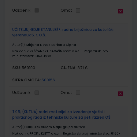
Udžbenik
Omot
UČITELJU, GDJE STANUJEŠ?; radna bilježnica za katolički
vjeronauk 5. r. O.Š.
Autor(i):
Mirjana Novak Barbara Sipina
Nakladnik:
KRŠĆANSKA SADAŠNJOST d.o.o.
Registarski broj
ministarstva:
6163-DOM
SKU:
CIJENA:
569100
8,71 €
ŠIFRA OMOTA:
500156
Udžbenik
Omot
TK 5; (KUTIJA) radni materijal za izvođenje vježbi i
praktičnog rada iz tehničke kulture za peti razred OŠ
Autor(i):
Bilić Ereš Gulam Majić grupa autora
Nakladnik:
PROFIL KLETT d.o.o.
Registarski broj ministarstva:
6160-