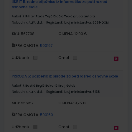
LIKE IT 5; radna bilježnica iz informatike za peti razred
osnovne škole
Autor(i):
Rihter Rade Tojić Dlačić Topić grupa autora
Nakladnik:
ALFA d.d.
Registarski broj ministarstva:
6061-DOM
SKU:
CIJENA:
567798
12,00 €
ŠIFRA OMOTA:
500167
Udžbenik
Omot
PRIRODA 5; udžbenik iz prirode za peti razred osnovne škole
Autor(i):
Bastić Begić Bakarić Kralj Golub
Nakladnik:
ALFA d.d.
Registarski broj ministarstva:
6138
SKU:
CIJENA:
556157
9,25 €
ŠIFRA OMOTA:
500160
Udžbenik
Omot