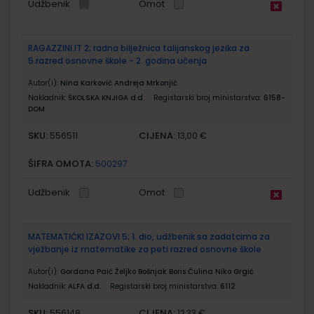
Udžbenik
Omot
RAGAZZINI.IT 2; radna bilježnica talijanskog jezika za
5.razred osnovne škole - 2. godina učenja
Autor(i):
Nina Karković Andreja Mrkonjić
Nakladnik:
ŠKOLSKA KNJIGA d.d.
Registarski broj ministarstva:
6158-
DOM
SKU:
CIJENA:
556511
13,00 €
ŠIFRA OMOTA:
500297
Udžbenik
Omot
MATEMATIČKI IZAZOVI 5; 1. dio, udžbenik sa zadatcima za
vježbanje iz matematike za peti razred osnovne škole
Autor(i):
Gordana Paić Željko Bošnjak Boris Čulina Niko Grgić
Nakladnik:
ALFA d.d.
Registarski broj ministarstva:
6112
SKU:
CIJENA:
556148
12,33 €