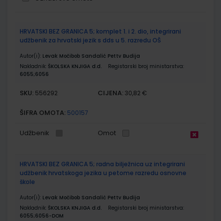
Grupirani
HRVATSKI BEZ GRANICA 5; komplet 1. i 2. dio, integrirani
proizvodi
udžbenik za hrvatski jezik s dds u 5. razredu OŠ
Autor(i):
Levak Močibob Sandalić Pettv Budija
Nakladnik:
ŠKOLSKA KNJIGA d.d.
Registarski broj ministarstva:
6055;6056
SKU:
CIJENA:
556292
30,82 €
ŠIFRA OMOTA:
500157
Udžbenik
Omot
HRVATSKI BEZ GRANICA 5; radna bilježnica uz integrirani
udžbenik hrvatskoga jezika u petome razredu osnovne
škole
Autor(i):
Levak Močibob Sandalić Pettv Budija
Nakladnik:
ŠKOLSKA KNJIGA d.d.
Registarski broj ministarstva:
6055;6056-DOM