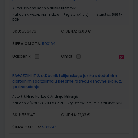
Autor(i):
Ivana Karin Marinko Uremović
Nakladnik:
PROFIL KLETT d.o.o.
Registarski broj ministarstva:
5987-
DOM
SKU:
CIJENA:
556476
13,00 €
ŠIFRA OMOTA:
500164
Udžbenik
Omot
RAGAZZINI.IT 2; udžbenik talijanskoga jezika s dodatnim
digitalnim sadržajima u petome razredu osnovne škole, 2.
godina učenja
Autor(i):
Nina Karković Andreja Mrkonjić
Nakladnik:
ŠKOLSKA KNJIGA d.d.
Registarski broj ministarstva:
6158
SKU:
CIJENA:
556147
12,33 €
ŠIFRA OMOTA:
500297