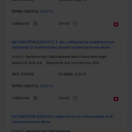
ŠIFRA OMOTA:
500179
Udžbenik
Omot
MATEMATIČKI IZAZOVI 5; 2. dio, udžbenik sa zadatcima za
vježbanje iz matematike za peti razred osnovne škole
Autor(i):
Gordana Paić Željko Bošnjak Boris Čulina Niko Grgić
Nakladnik:
ALFA d.d.
Registarski broj ministarstva:
6113
SKU:
CIJENA:
556149
12,33 €
ŠIFRA OMOTA:
500179
Udžbenik
Omot
MATEMATIČKI IZAZOVI 5; radni listovi iz matematike za 5.
razred osnovne škole
Autor(i):
Gordana Paić Željko Bošnjak