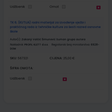
Udžbenik
Omot
TK 6; (KUTIJA) radni materijal za izvođenje vježbi i
praktičnog rada iz tehničke kulture za šesti razred osnovne
škole
Autor(i):
Zakanji Valčić Šimunović Suman grupa autora
Nakladnik:
PROFIL KLETT d.o.o.
Registarski broj ministarstva:
6928-
DOM
SKU:
CIJENA:
567321
25,00 €
ŠIFRA OMOTA:
Udžbenik