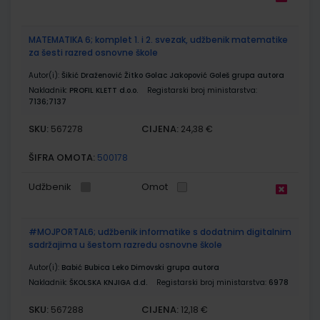
MATEMATIKA 6; komplet 1. i 2. svezak, udžbenik matematike
za šesti razred osnovne škole
Autor(i):
Šikić Draženović Žitko Golac Jakopović Goleš grupa autora
Nakladnik:
PROFIL KLETT d.o.o.
Registarski broj ministarstva:
7136;7137
SKU:
CIJENA:
567278
24,38 €
ŠIFRA OMOTA:
500178
Udžbenik
Omot
#MOJPORTAL6; udžbenik informatike s dodatnim digitalnim
sadržajima u šestom razredu osnovne škole
Autor(i):
Babić Bubica Leko Dimovski grupa autora
Nakladnik:
ŠKOLSKA KNJIGA d.d.
Registarski broj ministarstva:
6978
SKU:
CIJENA:
567288
12,18 €