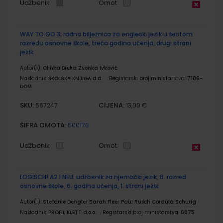
Udžbenik
Omot
WAY TO GO 3; radna bilježnica za engleski jezik u šestom
razredu osnovne škole, treća godina učenja, drugi strani
jezik
Autor(i):
Olinka Breka Zvonka Ivković
Nakladnik:
ŠKOLSKA KNJIGA d.d.
Registarski broj ministarstva:
7106-
DOM
SKU:
CIJENA:
567247
13,00 €
ŠIFRA OMOTA:
500170
Udžbenik
Omot
LOGISCH! A2.1 NEU; udžbenik za njemački jezik, 6. razred
osnovne škole, 6. godina učenja, 1. strani jezik
Autor(i):
Stefanie Dengler Sarah Fleer Paul Rusch Cordula Schurig
Nakladnik:
PROFIL KLETT d.o.o.
Registarski broj ministarstva:
6875