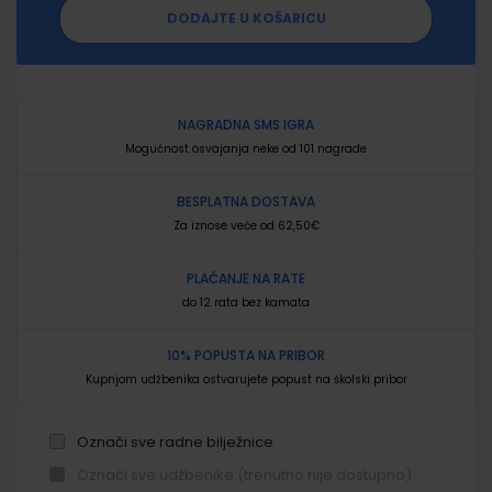
DODAJTE U KOŠARICU
NAGRADNA SMS IGRA
Mogućnost osvajanja neke od 101 nagrade
BESPLATNA DOSTAVA
Za iznose veće od 62,50€
PLAĆANJE NA RATE
do 12 rata bez kamata
10% POPUSTA NA PRIBOR
Kupnjom udžbenika ostvarujete popust na školski pribor
Označi sve radne bilježnice
Označi sve udžbenike (trenutno nije dostupno)