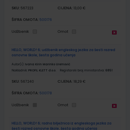
SKU:
CIJENA:
567223
13,00 €
ŠIFRA OMOTA:
500176
Udžbenik
Omot
HELLO, WORLD! 6; udžbenik engleskog jezika za šesti razred
osnovne škole, šesta godina učenja
Autor(i):
Ivana Kirin Marinko Uremović
Nakladnik:
PROFIL KLETT d.o.o.
Registarski broj ministarstva:
6851
SKU:
CIJENA:
567240
18,29 €
ŠIFRA OMOTA:
500178
Udžbenik
Omot
HELLO, WORLD! 6; radna bilježnica iz engleskoga jezika za
šesti razred osnovne škole, šesta godina učenja