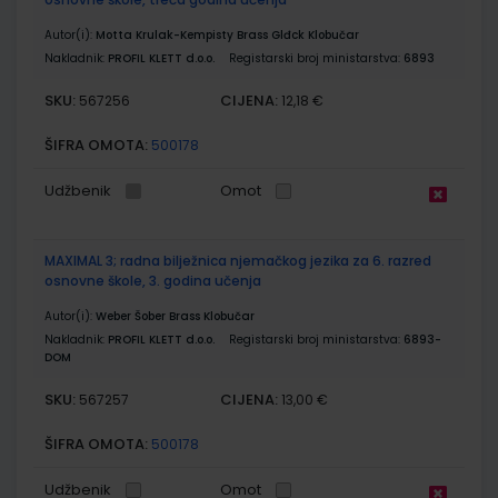
Autor(i):
Motta Krulak-Kempisty Brass Glđck Klobučar
Nakladnik:
PROFIL KLETT d.o.o.
Registarski broj ministarstva:
6893
SKU:
CIJENA:
567256
12,18 €
ŠIFRA OMOTA:
500178
Udžbenik
Omot
MAXIMAL 3; radna bilježnica njemačkog jezika za 6. razred
osnovne škole, 3. godina učenja
Autor(i):
Weber Šober Brass Klobučar
Nakladnik:
PROFIL KLETT d.o.o.
Registarski broj ministarstva:
6893-
DOM
SKU:
CIJENA:
567257
13,00 €
ŠIFRA OMOTA:
500178
Udžbenik
Omot