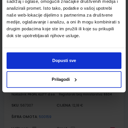
sadržaj i oglase, omogućili značajke društvenih medija i
osnovne škole
analizirali promet. Isto tako, podatke o vašoj upotrebi
Autor(i):
Orešić Tišma Vuk Bujan Kralj
naše web-lokacije dijelimo s partnerima za društvene
Nakladnik:
ŠKOLSKA KNJIGA d.d.
Registarski broj ministarstva:
7018-
medije, oglašavanje i analizu, a oni ih mogu kombinirati s
DOM
drugim podacima koje ste im pružili ili koje su prikupili
SKU:
CIJENA:
567303
13,60 €
dok ste upotrebljavali njihove usluge.
ŠIFRA OMOTA:
500175
Udžbenik
Omot
Dopusti sve
VREMEPLOV 6; udžbenik povijesti za šesti razred osnovne
Prilagodi
škole
Autor(i):
Gambiraža Knez Hajdarović Kujundžić Labor
Nakladnik:
PROFIL KLETT d.o.o.
Registarski broj ministarstva:
6934
SKU:
CIJENA:
567307
12,18 €
ŠIFRA OMOTA:
500159