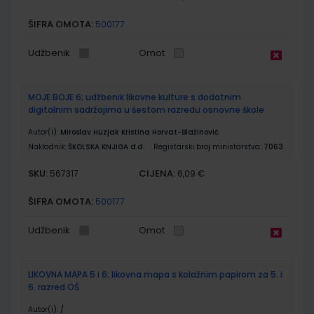
ŠIFRA OMOTA:
500177
Udžbenik
Omot
MOJE BOJE 6; udžbenik likovne kulture s dodatnim
digitalnim sadržajima u šestom razredu osnovne škole
Autor(i):
Miroslav Huzjak Kristina Horvat-Blažinović
Nakladnik:
ŠKOLSKA KNJIGA d.d.
Registarski broj ministarstva:
7063
SKU:
CIJENA:
567317
6,09 €
ŠIFRA OMOTA:
500177
Udžbenik
Omot
LIKOVNA MAPA 5 i 6; likovna mapa s kolažnim papirom za 5. i
6. razred OŠ
Autor(i):
/