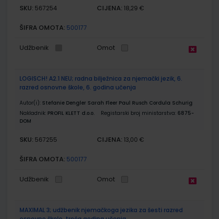
SKU:
CIJENA:
567254
18,29 €
ŠIFRA OMOTA:
500177
Udžbenik
Omot
LOGISCH! A2.1 NEU; radna bilježnica za njemački jezik, 6.
razred osnovne škole, 6. godina učenja
Autor(i):
Stefanie Dengler Sarah Fleer Paul Rusch Cordula Schurig
Nakladnik:
PROFIL KLETT d.o.o.
Registarski broj ministarstva:
6875-
DOM
SKU:
CIJENA:
567255
13,00 €
ŠIFRA OMOTA:
500177
Udžbenik
Omot
MAXIMAL 3; udžbenik njemačkoga jezika za šesti razred
osnovne škole, treća godina učenja