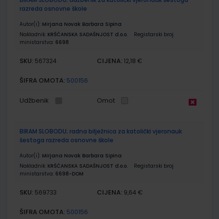
razreda osnovne škole
Autor(i):
Mirjana Novak Barbara Sipina
Nakladnik:
KRŠĆANSKA SADAŠNJOST d.o.o.
Registarski broj
ministarstva:
6698
SKU:
CIJENA:
567324
12,18 €
ŠIFRA OMOTA:
500156
Udžbenik
Omot
BIRAM SLOBODU; radna bilježnica za katolički vjeronauk
šestoga razreda osnovne škole
Autor(i):
Mirjana Novak Barbara Sipina
Nakladnik:
KRŠĆANSKA SADAŠNJOST d.o.o.
Registarski broj
ministarstva:
6698-DOM
SKU:
CIJENA:
569733
9,64 €
ŠIFRA OMOTA:
500156