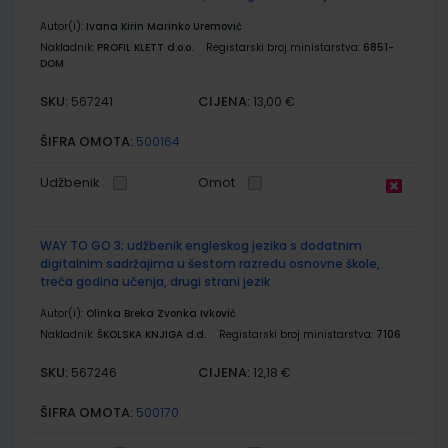
Autor(i):
Ivana Kirin Marinko Uremović
Nakladnik:
PROFIL KLETT d.o.o.
Registarski broj ministarstva:
6851-
DOM
SKU:
CIJENA:
567241
13,00 €
ŠIFRA OMOTA:
500164
Udžbenik
Omot
WAY TO GO 3; udžbenik engleskog jezika s dodatnim
digitalnim sadržajima u šestom razredu osnovne škole,
treća godina učenja, drugi strani jezik
Autor(i):
Olinka Breka Zvonka Ivković
Nakladnik:
ŠKOLSKA KNJIGA d.d.
Registarski broj ministarstva:
7106
SKU:
CIJENA:
567246
12,18 €
ŠIFRA OMOTA:
500170