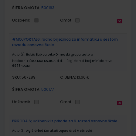
ŠIFRA OMOTA:
500163
Udžbenik
Omot
#MOJPORTAL6; radna bilježnica za informatiku u šestom
razredu osnovne škole
Autor(i):
Babić Bubica Leko Dimovski grupa autora
Nakladnik:
ŠKOLSKA KNJIGA d.d.
Registarski broj ministarstva:
6978-DOM
SKU:
CIJENA:
567289
13,60 €
ŠIFRA OMOTA:
500177
Udžbenik
Omot
PRIRODA 6; udžbenik iz prirode za 6. razred osnovne škole
Autor(i):
Agić Grbeš Karakaš Lopac Groš Meštrović