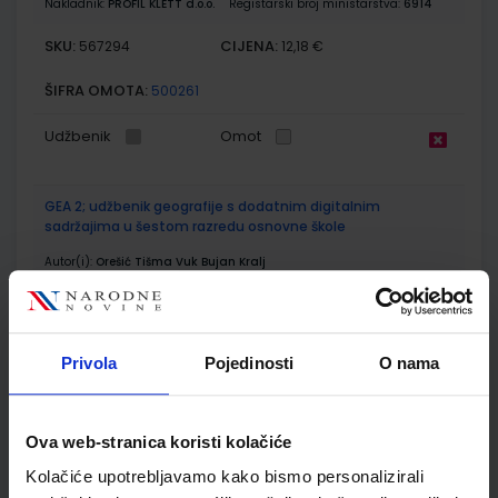
Nakladnik:
PROFIL KLETT d.o.o.
Registarski broj ministarstva:
6914
SKU:
CIJENA:
567294
12,18 €
ŠIFRA OMOTA:
500261
Udžbenik
Omot
GEA 2; udžbenik geografije s dodatnim digitalnim
sadržajima u šestom razredu osnovne škole
Autor(i):
Orešić Tišma Vuk Bujan Kralj
Nakladnik:
ŠKOLSKA KNJIGA d.d.
Registarski broj ministarstva:
7018
SKU:
CIJENA:
567302
12,18 €
Privola
Pojedinosti
O nama
ŠIFRA OMOTA:
500175
Udžbenik
Omot
Ova web-stranica koristi kolačiće
Kolačiće upotrebljavamo kako bismo personalizirali
GEA 2; radna bilježnica za geografiju u šestom razredu