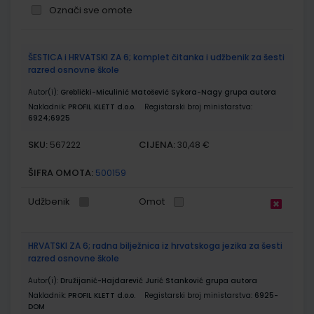
Označi sve omote
Grupirani
ŠESTICA i HRVATSKI ZA 6; komplet čitanka i udžbenik za šesti
proizvodi
razred osnovne škole
Autor(i):
Greblički-Miculinić Matošević Sykora-Nagy grupa autora
Nakladnik:
PROFIL KLETT d.o.o.
Registarski broj ministarstva:
6924;6925
SKU:
CIJENA:
567222
30,48 €
ŠIFRA OMOTA:
500159
Udžbenik
Omot
HRVATSKI ZA 6; radna bilježnica iz hrvatskoga jezika za šesti
razred osnovne škole
Autor(i):
Družijanić-Hajdarević Jurić Stanković grupa autora
Nakladnik:
PROFIL KLETT d.o.o.
Registarski broj ministarstva:
6925-
DOM