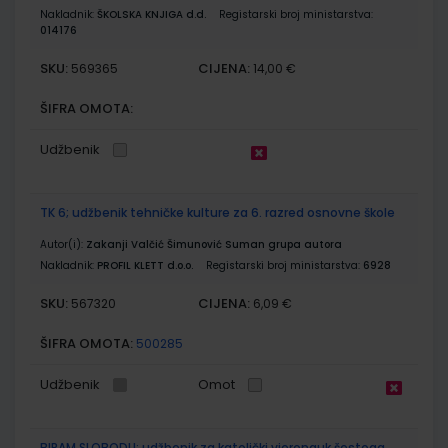
Nakladnik:
ŠKOLSKA KNJIGA d.d.
Registarski broj ministarstva:
014176
SKU:
CIJENA:
569365
14,00 €
ŠIFRA OMOTA:
Udžbenik
TK 6; udžbenik tehničke kulture za 6. razred osnovne škole
Autor(i):
Zakanji Valčić Šimunović Suman grupa autora
Nakladnik:
PROFIL KLETT d.o.o.
Registarski broj ministarstva:
6928
SKU:
CIJENA:
567320
6,09 €
ŠIFRA OMOTA:
500285
Udžbenik
Omot
BIRAM SLOBODU; udžbenik za katolički vjeronauk šestoga