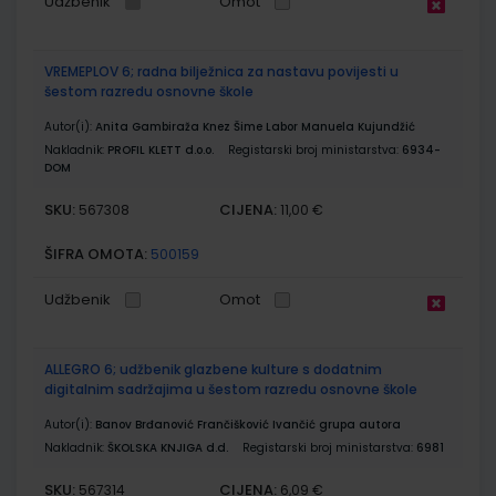
Udžbenik
Omot
VREMEPLOV 6; radna bilježnica za nastavu povijesti u
šestom razredu osnovne škole
Autor(i):
Anita Gambiraža Knez Šime Labor Manuela Kujundžić
Nakladnik:
PROFIL KLETT d.o.o.
Registarski broj ministarstva:
6934-
DOM
SKU:
CIJENA:
567308
11,00 €
ŠIFRA OMOTA:
500159
Udžbenik
Omot
ALLEGRO 6; udžbenik glazbene kulture s dodatnim
digitalnim sadržajima u šestom razredu osnovne škole
Autor(i):
Banov Brđanović Frančišković Ivančić grupa autora
Nakladnik:
ŠKOLSKA KNJIGA d.d.
Registarski broj ministarstva:
6981
SKU:
CIJENA:
567314
6,09 €