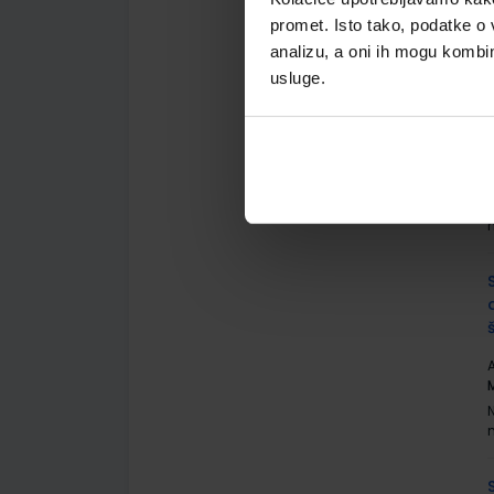
promet. Isto tako, podatke o 
analizu, a oni ih mogu kombini
usluge.
A
A