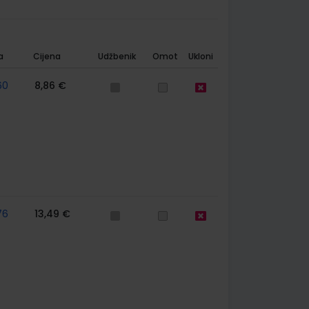
a
Cijena
Udžbenik
Omot
Ukloni
60
8,86 €
76
13,49 €