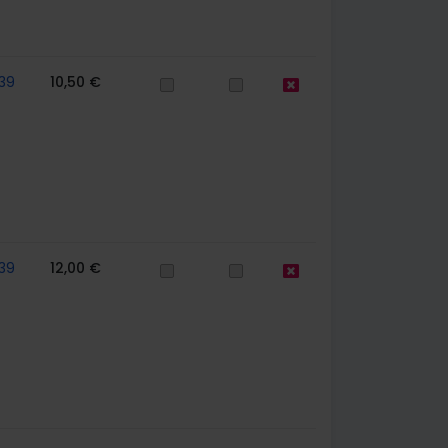
39
10,50 €
39
12,00 €