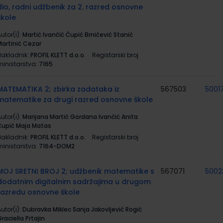
dio, radni udžbenik za 2. razred osnovne
škole
utor(i):
Martić Ivančić Čupić Brničević Stanić
Martinić Cezar
Nakladnik:
PROFIL KLETT d.o.o.
Registarski broj
ministarstva:
7165
MATEMATIKA 2; zbirka zadataka iz
567503
5001
matematike za drugi razred osnovne škole
utor(i):
Marijana Martić Gordana Ivančić Anita
Čupić Maja Matas
Nakladnik:
PROFIL KLETT d.o.o.
Registarski broj
ministarstva:
7164-DOM2
MOJ SRETNI BROJ 2; udžbenik matematike s
567071
5002
dodatnim digitalnim sadržajima u drugom
razredu osnovne škole
utor(i):
Dubravka Miklec Sanja Jakovljević Rogić
raciella Prtajin