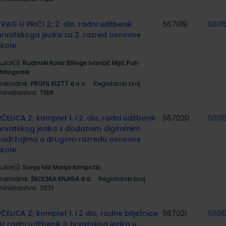
TRAG U PRIČI 2; 2. dio, radni udžbenik
567019
5001
hrvatskoga jezika za 2. razred osnovne
škole
utor(i):
Budinski Kolar Billege Ivančić Mijić Puh
Malogorski
Nakladnik:
PROFIL KLETT d.o.o.
Registarski broj
ministarstva:
7169
PČELICA 2; komplet 1. i 2. dio, radni udžbenik
567020
5001
hrvatskog jezika s dodatnim digitalnim
sadržajima u drugom razredu osnovne
škole
utor(i):
Sonja Ivić Marija Krmpotić
Nakladnik:
ŠKOLSKA KNJIGA d.d.
Registarski broj
ministarstva:
7071
PČELICA 2; komplet 1. i 2 dio, radne bilježnice
567021
5001
uz radni udžbenik iz hrvatskog jezika u