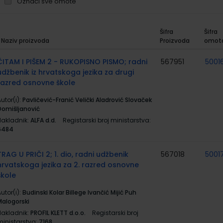
Označi sve omote
Šifra
Šifra
Naziv proizvoda
Proizvoda
omot
rupirani
roizvodi
ČITAM I PIŠEM 2 - RUKOPISNO PISMO; radni
567951
5001
udžbenik iz hrvatskoga jezika za drugi
razred osnovne škole
utor(i):
Pavličević-Franić Velički Aladrović Slovaček
Domišljanović
Nakladnik:
ALFA d.d.
Registarski broj ministarstva:
6484
TRAG U PRIČI 2; 1. dio, radni udžbenik
567018
5001
hrvatskoga jezika za 2. razred osnovne
škole
utor(i):
Budinski Kolar Billege Ivančić Mijić Puh
Malogorski
Nakladnik:
PROFIL KLETT d.o.o.
Registarski broj
ministarstva:
7168