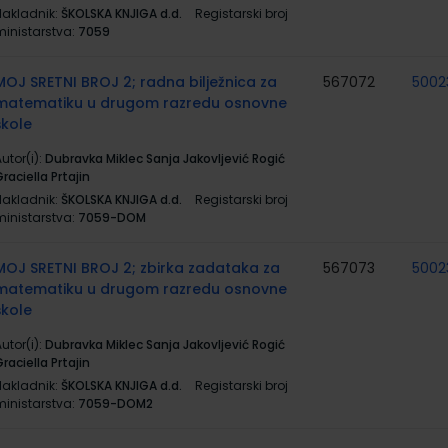
Nakladnik:
ŠKOLSKA KNJIGA d.d.
Registarski broj
ministarstva:
7059
MOJ SRETNI BROJ 2; radna bilježnica za
567072
5002
matematiku u drugom razredu osnovne
škole
utor(i):
Dubravka Miklec Sanja Jakovljević Rogić
raciella Prtajin
Nakladnik:
ŠKOLSKA KNJIGA d.d.
Registarski broj
ministarstva:
7059-DOM
MOJ SRETNI BROJ 2; zbirka zadataka za
567073
5002
matematiku u drugom razredu osnovne
škole
utor(i):
Dubravka Miklec Sanja Jakovljević Rogić
raciella Prtajin
Nakladnik:
ŠKOLSKA KNJIGA d.d.
Registarski broj
ministarstva:
7059-DOM2