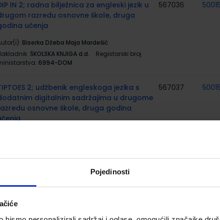
DIP IN 2; radna bilježnica za engleski jezik u
567036
5001
drugom razredu osnovne škole, druga
godina učenja
utor(i):
Biserka Džeba Maja Mardešić
Nakladnik:
ŠKOLSKA KNJIGA d.d.
Registarski broj
ministarstva:
6994-DOM
TIPTOES 2; udžbenik engleskoga jezika s
567037
5001
dodatnim digitalnim sadržajima u drugome
razredu osnovne škole, druga godina
učenja
utor(i):
Mimica Tudor Reić Šućur Ban Žepina
Nakladnik:
ŠKOLSKA KNJIGA d.d.
Registarski broj
ministarstva:
7097
Pojedinosti
TIPTOES 2; radna bilježnica za engleski jezik
567038
5001
u drugom razredu osnovne škole, druga
godina učenja
ačiće
utor(i):
Mimica Tudor Reić Šućur Ban Žepina
bismo personalizirali sadržaj i oglase, omogućili značajke društv