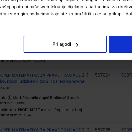
Nakladnik:
ŠKOLSKA KNJIGA d.d.
Registarski broj
vašoj upotrebi naše web-lokacije dijelimo s partnerima za društv
ministarstva:
7097-DOM
rati s drugim podacima koje ste im pružili ili koje su prikupili do
BUSY PAD 2; radni listovi s dodatnim
567871
zadatcima uz udžbenik Dip in 2 za 2. razred
osnovne škole
Prilagodi
utor(i):
Vlasta Živković
Nakladnik:
ŠKOLSKA KNJIGA d.d.
Registarski broj
ministarstva:
6994-DOM2
SUPER MATEMATIKA ZA PRAVE TRAGAČE 2; 1.
567064
5001
dio, radni udžbenik za 2. razred osnovne
škole
utor(i):
Martić Ivančić Čupić Brničević Stanić
Martinić Cezar
Nakladnik:
PROFIL KLETT d.o.o.
Registarski broj
ministarstva:
7164
SUPER MATEMATIKA ZA PRAVE TRAGAČE 2; 2.
567065
5001