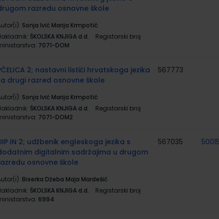
drugom razredu osnovne škole
utor(i):
Sonja Ivić Marija Krmpotić
Nakladnik:
ŠKOLSKA KNJIGA d.d.
Registarski broj
ministarstva:
7071-DOM
PČELICA 2; nastavni listići hrvatskoga jezika
567773
za drugi razred osnovne škole
utor(i):
Sonja Ivić Marija Krmpotić
Nakladnik:
ŠKOLSKA KNJIGA d.d.
Registarski broj
ministarstva:
7071-DOM2
DIP IN 2; udžbenik engleskoga jezika s
567035
5001
dodatnim digitalnim sadržajima u drugom
razredu osnovne škole
utor(i):
Biserka Džeba Maja Mardešić
Nakladnik:
ŠKOLSKA KNJIGA d.d.
Registarski broj
ministarstva:
6994