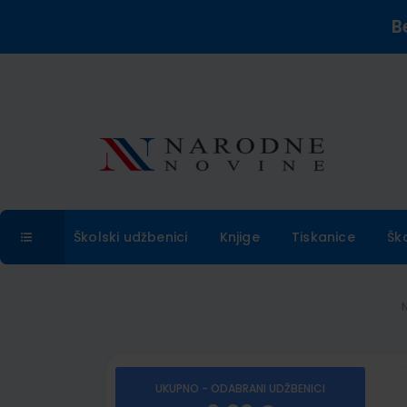
B
Školski udžbenici
Knjige
Tiskanice
Šk
UKUPNO - ODABRANI UDŽBENICI