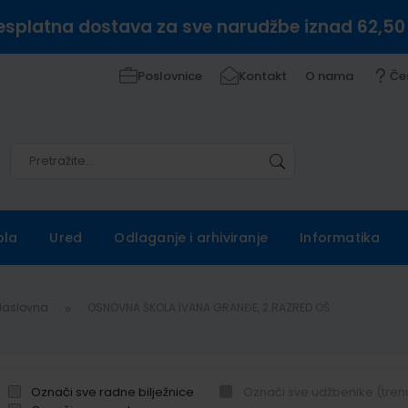
esplatna dostava za sve narudžbe iznad 62,50
Poslovnice
Kontakt
O nama
Če
Pretražite
Pretražite
ola
Ured
Odlaganje i arhiviranje
Informatika
Naslovna
OSNOVNA ŠKOLA IVANA GRANĐE, 2.RAZRED OŠ
Označi sve radne bilježnice
Označi sve udžbenike (tren