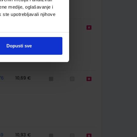
ene medije, oglašavanje i
k ste upotrebljavali njihove
9,50 €
Dopusti sve
76
10,69 €
59
10,93 €