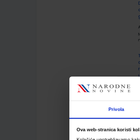
A
A
Privola
Ova web-stranica koristi kol
A
Kolačiće upotrebljavamo kako 