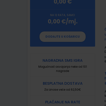
0,00 €
NA 12 RATA, SAMO
0,00 €/mj.
G
p
DODAJTE U KOŠARICU
A
NAGRADNA SMS IGRA
Mogućnost osvajanja neke od 101
nagrade
BESPLATNA DOSTAVA
Za iznose veće od 62,50€
A
PLAĆANJE NA RATE