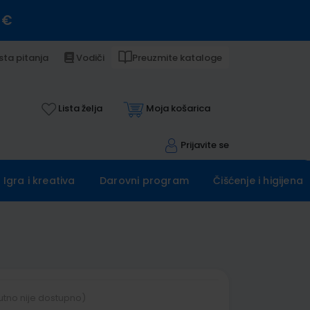
 €
sta pitanja
Vodiči
Preuzmite kataloge
Lista želja
Moja košarica
Prijavite se
Igra i kreativa
Darovni program
Čišćenje i higijena
utno nije dostupno)