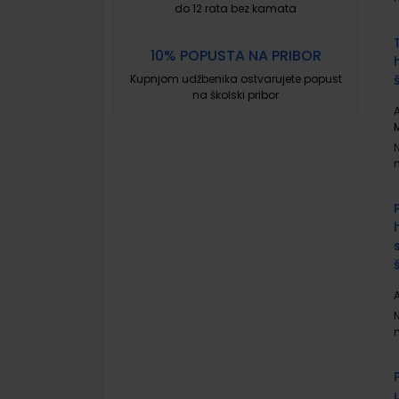
do 12 rata bez kamata
10% POPUSTA NA PRIBOR
Kupnjom udžbenika ostvarujete popust
na školski pribor
A
A