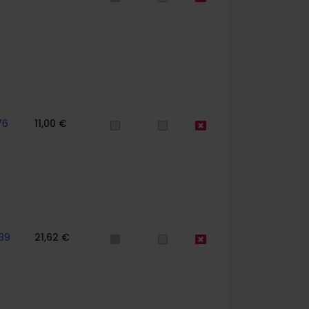
76
11,00 €
39
21,62 €