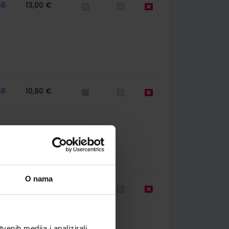
58
13,00 €
58
10,80 €
O nama
58
13,00 €
enih medija i analizirali