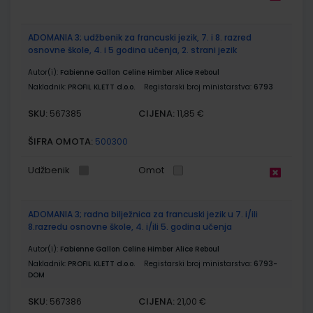
ADOMANIA 3; udžbenik za francuski jezik, 7. i 8. razred
osnovne škole, 4. i 5 godina učenja, 2. strani jezik
Autor(i):
Fabienne Gallon Celine Himber Alice Reboul
Nakladnik:
PROFIL KLETT d.o.o.
Registarski broj ministarstva:
6793
SKU:
CIJENA:
567385
11,85 €
ŠIFRA OMOTA:
500300
Udžbenik
Omot
ADOMANIA 3; radna bilježnica za francuski jezik u 7. i/ili
8.razredu osnovne škole, 4. i/ili 5. godina učenja
Autor(i):
Fabienne Gallon Celine Himber Alice Reboul
Nakladnik:
PROFIL KLETT d.o.o.
Registarski broj ministarstva:
6793-
DOM
SKU:
CIJENA:
567386
21,00 €