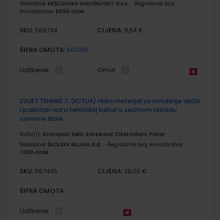
Nakladnik:
KRŠĆANSKA SADAŠNJOST d.o.o.
Registarski broj
ministarstva:
6699-DOM
SKU:
CIJENA:
569734
9,64 €
ŠIFRA OMOTA:
500156
Udžbenik
Omot
SVIJET TEHNIKE 7; (KUTIJA) radni materijal za izvođenje vježbi
i praktičan rad u tehničkoj kulturi u sedmom razredu
osnovne škole
Autor(i):
Stanojević Delić Zenzerović Čikeš Kolarić Ptičar
Nakladnik:
ŠKOLSKA KNJIGA d.d.
Registarski broj ministarstva:
7090-DOM
SKU:
CIJENA:
567435
28,00 €
ŠIFRA OMOTA:
Udžbenik