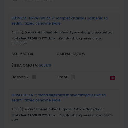
Grupirani
SEDMICA i HRVATSKI ZA 7; komplet čitanka i udžbenik za
proizvodi
sedmi razred osnovne škole
Autor(i):
Greblički-Miculinić Matošević Sykora-Nagy grupa autora
Nakladnik:
PROFIL KLETT d.o.o.
Registarski broj ministarstva:
6919;6920
SKU:
CIJENA:
567334
23,70 €
ŠIFRA OMOTA:
500176
Udžbenik
Omot
HRVATSKI ZA 7; radna bilježnica iz hrvatskoga jezika za
sedmi razred osnovne škole
Autor(i):
Kučinić Lovrenčić-Rojc Lugomer Sykora-Nagy Šopar
Nakladnik:
PROFIL KLETT d.o.o.
Registarski broj ministarstva:
6920-
DOM