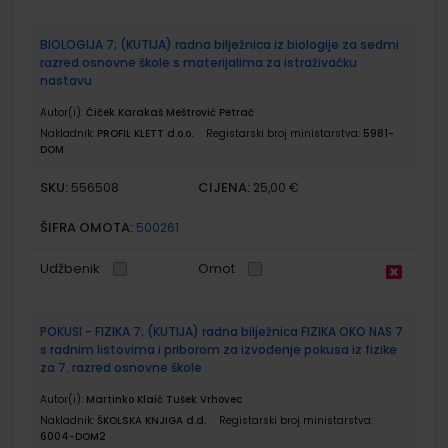
BIOLOGIJA 7; (KUTIJA) radna bilježnica iz biologije za sedmi
razred osnovne škole s materijalima za istraživačku
nastavu
Autor(i):
Čiček Karakaš Meštrović Petrač
Nakladnik:
PROFIL KLETT d.o.o.
Registarski broj ministarstva:
5981-
DOM
SKU:
CIJENA:
556508
25,00 €
ŠIFRA OMOTA:
500261
Udžbenik
Omot
POKUSI - FIZIKA 7; (KUTIJA) radna bilježnica FIZIKA OKO NAS 7
s radnim listovima i priborom za izvođenje pokusa iz fizike
za 7. razred osnovne škole
Autor(i):
Martinko Klaić Tušek Vrhovec
Nakladnik:
ŠKOLSKA KNJIGA d.d.
Registarski broj ministarstva:
6004-DOM2