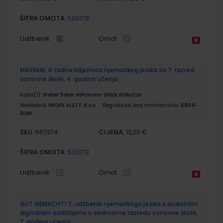
ŠIFRA OMOTA:
500178
Udžbenik
Omot
MAXIMAL 4; radna bilježnica njemačkog jezika za 7. razred
osnovne škole, 4. godina učenja
Autor(i):
Weber Šober Hohmann Glšck Klobučar
Nakladnik:
PROFIL KLETT d.o.o.
Registarski broj ministarstva:
6894-
DOM
SKU:
CIJENA:
567374
13,00 €
ŠIFRA OMOTA:
500178
Udžbenik
Omot
GUT GEMACHT! 7; udžbenik njemačkoga jezika s dodatnim
digitalnim sadržajima u sedmome razredu osnovne škole,
7. godina učenja