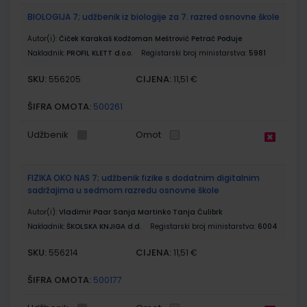
BIOLOGIJA 7; udžbenik iz biologije za 7. razred osnovne škole
Autor(i):
Čiček Karakaš Kodžoman Meštrović Petrač Poduje
Nakladnik:
PROFIL KLETT d.o.o.
Registarski broj ministarstva:
5981
SKU:
CIJENA:
556205
11,51 €
ŠIFRA OMOTA:
500261
Udžbenik
Omot
FIZIKA OKO NAS 7; udžbenik fizike s dodatnim digitalnim
sadržajima u sedmom razredu osnovne škole
Autor(i):
Vladimir Paar Sanja Martinko Tanja Ćulibrk
Nakladnik:
ŠKOLSKA KNJIGA d.d.
Registarski broj ministarstva:
6004
SKU:
CIJENA:
556214
11,51 €
ŠIFRA OMOTA:
500177