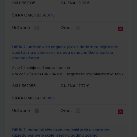
SKU:
CIJENA:
567335
13,00 €
ŠIFRA OMOTA:
500176
Udžbenik
Omot
DIP IN 7; udžbenik za engleski jezik s dodatnim digitalnim
sadržajima u sedmom razredu osnovne škole, sedma
godina učenja
Autor(i):
Višnja Anić Božica Pavlinek
Nakladnik:
ŠKOLSKA KNJIGA d.d.
Registarski broj ministarstva:
6997
SKU:
CIJENA:
567355
17,77 €
ŠIFRA OMOTA:
500163
Udžbenik
Omot
DIP IN 7; radna bilježnica za engleski jezik u sedmom
razredu osnovne škole, sedma godina učenja