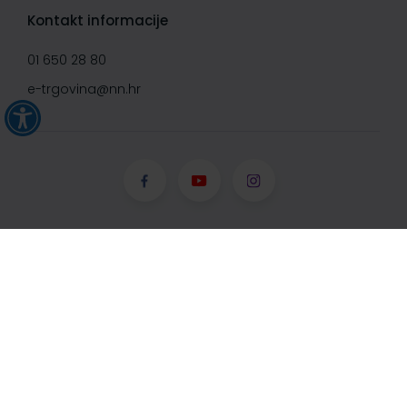
Kontakt informacije
01 650 28 80
e-trgovina@nn.hr
© Narodne novine d.d. 2008-
2026, Sva prava pridržana