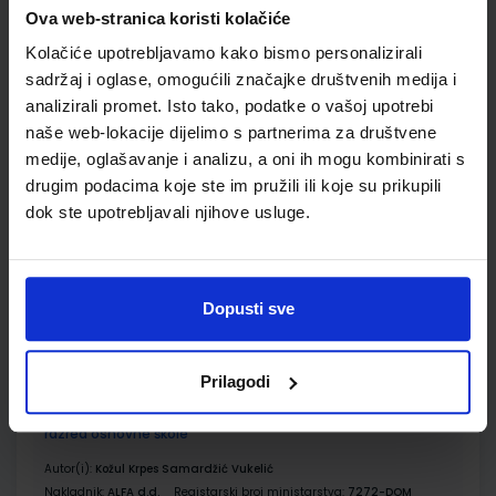
ŠIFRA OMOTA:
Ova web-stranica koristi kolačiće
500261
Kolačiće upotrebljavamo kako bismo personalizirali
Udžbenik
Omot
sadržaj i oglase, omogućili značajke društvenih medija i
analizirali promet. Isto tako, podatke o vašoj upotrebi
naše web-lokacije dijelimo s partnerima za društvene
MOJA ZEMLJA 3; udžbenik iz geografije za sedmi razred
osnovne škole
medije, oglašavanje i analizu, a oni ih mogu kombinirati s
drugim podacima koje ste im pružili ili koje su prikupili
Autor(i):
Kožul Krpes Samardžić Vukelić
dok ste upotrebljavali njihove usluge.
Nakladnik:
ALFA d.d.
Registarski broj ministarstva:
7272
SKU:
CIJENA:
569101
12,04 €
ŠIFRA OMOTA:
500167
Dopusti sve
Udžbenik
Omot
Prilagodi
MOJA ZEMLJA 3; radna bilježnica iz geografije za sedmi
razred osnovne škole
Autor(i):
Kožul Krpes Samardžić Vukelić
Nakladnik:
ALFA d.d.
Registarski broj ministarstva:
7272-DOM