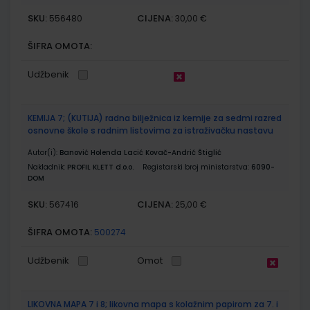
SKU:
CIJENA:
556480
30,00 €
ŠIFRA OMOTA:
Udžbenik
KEMIJA 7; (KUTIJA) radna bilježnica iz kemije za sedmi razred
osnovne škole s radnim listovima za istraživačku nastavu
Autor(i):
Banović Holenda Lacić Kovač-Andrić Štiglić
Nakladnik:
PROFIL KLETT d.o.o.
Registarski broj ministarstva:
6090-
DOM
SKU:
CIJENA:
567416
25,00 €
ŠIFRA OMOTA:
500274
Udžbenik
Omot
LIKOVNA MAPA 7 i 8; likovna mapa s kolažnim papirom za 7. i