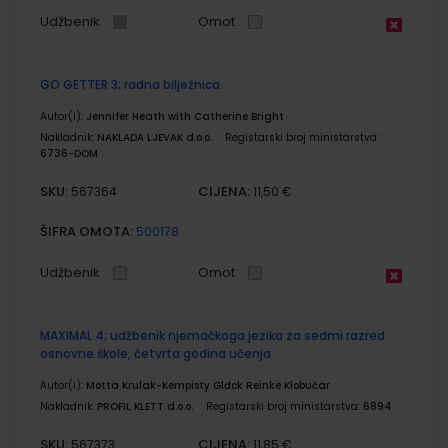
Udžbenik
Omot
GO GETTER 3; radna bilježnica
Autor(i):
Jennifer Heath with Catherine Bright
Nakladnik:
NAKLADA LJEVAK d.o.o.
Registarski broj ministarstva:
6736-DOM
SKU:
CIJENA:
567364
11,50 €
ŠIFRA OMOTA:
500178
Udžbenik
Omot
MAXIMAL 4; udžbenik njemačkoga jezika za sedmi razred
osnovne škole, četvrta godina učenja
Autor(i):
Motta Krulak-Kempisty Glđck Reinke Klobučar
Nakladnik:
PROFIL KLETT d.o.o.
Registarski broj ministarstva:
6894
SKU:
CIJENA:
567373
11,85 €