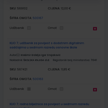
SKU:
CIJENA:
569102
12,00 €
ŠIFRA OMOTA:
500167
Udžbenik
Omot
KLIO 7; udžbenik za povijest s dodatnim digitalnim
sadržajima u sedmom razredu osnovne škole
Autor(i):
Krešimir Erdelja Igor Stojaković
Nakladnik:
ŠKOLSKA KNJIGA d.d.
Registarski broj ministarstva:
7041
SKU:
CIJENA:
567421
11,85 €
ŠIFRA OMOTA:
500163
Udžbenik
Omot
KLIO 7; radna bilježnica za povijest u sedmom razredu