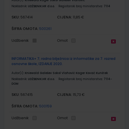
Autor(i):
Kniewald Kager Sokol Galešev Vlahović
Nakladnik:
UDŽBENIK.HR d.o.o.
Registarski broj ministarstva:
7114
SKU:
CIJENA:
567414
11,85 €
ŠIFRA OMOTA:
500261
Udžbenik
Omot
INFORMATIKA+ 7; radna bilježnica iz informatike za 7. razred
osnovne škole, IZDANJE 2020.
Autor(i):
Kniewald Galešev Sokol Vlahović Kager Kovač Kunštek
Nakladnik:
UDŽBENIK.HR d.o.o.
Registarski broj ministarstva:
7114-
DOM
SKU:
CIJENA:
567415
15,73 €
ŠIFRA OMOTA:
500159
Udžbenik
Omot