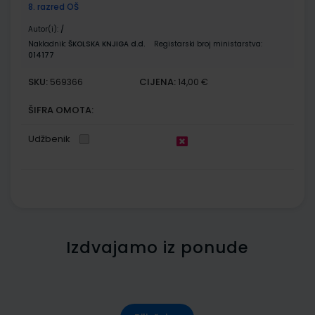
8. razred OŠ
Autor(i):
/
Nakladnik:
ŠKOLSKA KNJIGA d.d.
Registarski broj ministarstva:
014177
SKU:
CIJENA:
569366
14,00 €
ŠIFRA OMOTA:
Udžbenik
Izdvajamo iz ponude