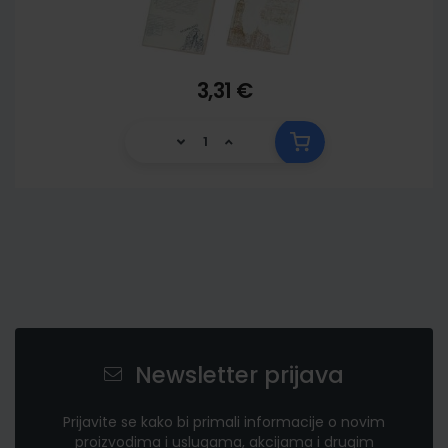
3,31 €
Newsletter prijava
Prijavite se kako bi primali informacije o novim
proizvodima i uslugama, akcijama i drugim