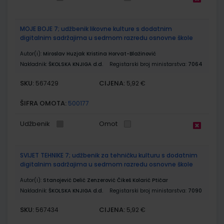
MOJE BOJE 7; udžbenik likovne kulture s dodatnim
digitalnim sadržajima u sedmom razredu osnovne škole
Autor(i):
Miroslav Huzjak Kristina Horvat-Blažinović
Nakladnik:
ŠKOLSKA KNJIGA d.d.
Registarski broj ministarstva:
7064
SKU:
CIJENA:
567429
5,92 €
ŠIFRA OMOTA:
500177
Udžbenik
Omot
SVIJET TEHNIKE 7; udžbenik za tehničku kulturu s dodatnim
digitalnim sadržajima u sedmom razredu osnovne škole
Autor(i):
Stanojević Delić Zenzerović Čikeš Kolarić Ptičar
Nakladnik:
ŠKOLSKA KNJIGA d.d.
Registarski broj ministarstva:
7090
SKU:
CIJENA:
567434
5,92 €