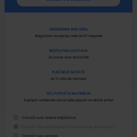
NAGRADNA SMS IGRA
Mogućnost osvajanja neke od 101 nagrade
BESPLATNA DOSTAVA
Za iznose veće od 62,50€
PLAĆANJE NA RATE
do 12 rata bez kamata
10% POPUSTA NA PRIBOR
Kupnjom udžbenika ostvarujete popust na školski pribor
Označi sve radne bilježnice
Označi sve udžbenike (trenutno nije dostupno)
Označi sve omote