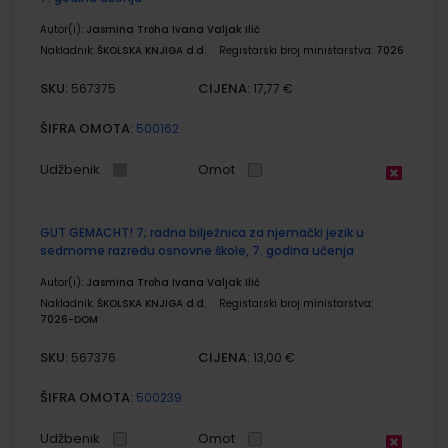
Autor(i):
Jasmina Troha Ivana Valjak Ilić
Nakladnik:
ŠKOLSKA KNJIGA d.d.
Registarski broj ministarstva:
7026
SKU:
CIJENA:
567375
17,77 €
ŠIFRA OMOTA:
500162
Udžbenik
Omot
GUT GEMACHT! 7; radna bilježnica za njemački jezik u
sedmome razredu osnovne škole, 7. godina učenja
Autor(i):
Jasmina Troha Ivana Valjak Ilić
Nakladnik:
ŠKOLSKA KNJIGA d.d.
Registarski broj ministarstva:
7026-DOM
SKU:
CIJENA:
567376
13,00 €
ŠIFRA OMOTA:
500239
Udžbenik
Omot