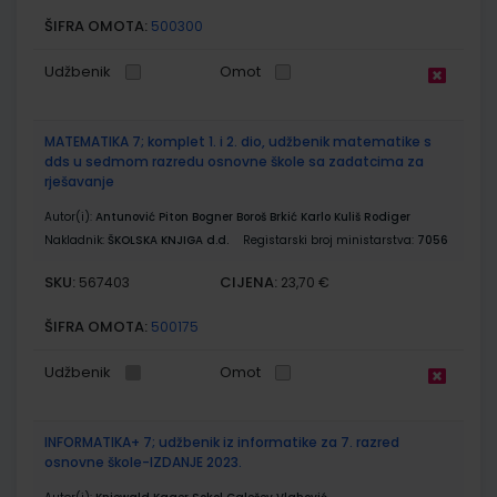
ŠIFRA OMOTA:
500300
Udžbenik
Omot
MATEMATIKA 7; komplet 1. i 2. dio, udžbenik matematike s
dds u sedmom razredu osnovne škole sa zadatcima za
rješavanje
Autor(i):
Antunović Piton Bogner Boroš Brkić Karlo Kuliš Rodiger
Nakladnik:
ŠKOLSKA KNJIGA d.d.
Registarski broj ministarstva:
7056
SKU:
CIJENA:
567403
23,70 €
ŠIFRA OMOTA:
500175
Udžbenik
Omot
INFORMATIKA+ 7; udžbenik iz informatike za 7. razred
osnovne škole-IZDANJE 2023.