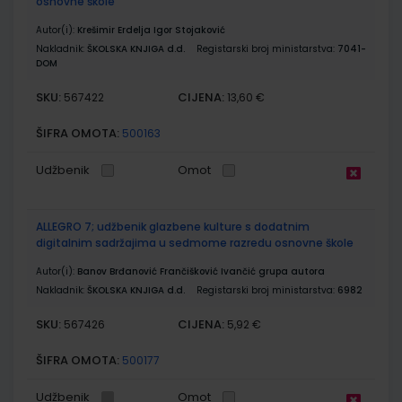
osnovne škole
Autor(i):
Krešimir Erdelja Igor Stojaković
Nakladnik:
ŠKOLSKA KNJIGA d.d.
Registarski broj ministarstva:
7041-
DOM
SKU:
CIJENA:
567422
13,60 €
ŠIFRA OMOTA:
500163
Udžbenik
Omot
ALLEGRO 7; udžbenik glazbene kulture s dodatnim
digitalnim sadržajima u sedmome razredu osnovne škole
Autor(i):
Banov Brđanović Frančišković Ivančić grupa autora
Nakladnik:
ŠKOLSKA KNJIGA d.d.
Registarski broj ministarstva:
6982
SKU:
CIJENA:
567426
5,92 €
ŠIFRA OMOTA:
500177
Udžbenik
Omot