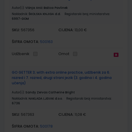
Autor(i):
Višnja Anić Božica Pavlinek
Nakladnik:
ŠKOLSKA KNJIGA d.d.
Registarski broj ministarstva:
6997-DOM
SKU:
CIJENA:
567356
13,00 €
ŠIFRA OMOTA:
500163
Udžbenik
Omot
GO GETTER 3; with extra online practice, udžbenik za 6.
razred i 7. razred, drugi strani jezik (3. godina i 4. godina
učenja)
Autor(i):
Sandy Zervas Catherine Bright
Nakladnik:
NAKLADA LJEVAK d.o.o.
Registarski broj ministarstva:
6736
SKU:
CIJENA:
567363
11,08 €
ŠIFRA OMOTA:
500178