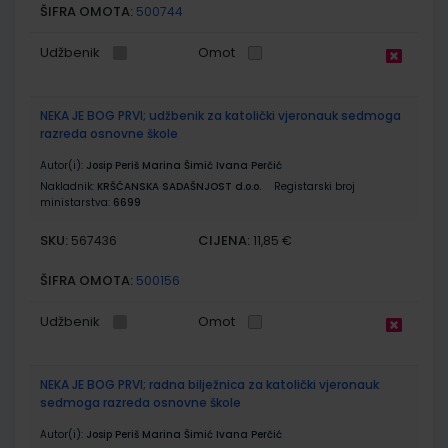
ŠIFRA OMOTA:
500744
Udžbenik
Omot
NEKA JE BOG PRVI; udžbenik za katolički vjeronauk sedmoga
razreda osnovne škole
Autor(i):
Josip Periš Marina Šimić Ivana Perčić
Nakladnik:
KRŠĆANSKA SADAŠNJOST d.o.o.
Registarski broj
ministarstva:
6699
SKU:
CIJENA:
567436
11,85 €
ŠIFRA OMOTA:
500156
Udžbenik
Omot
NEKA JE BOG PRVI; radna bilježnica za katolički vjeronauk
sedmoga razreda osnovne škole
Autor(i):
Josip Periš Marina Šimić Ivana Perčić