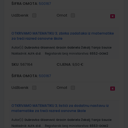
ŠIFRA OMOTA:
500167
Udžbenik
Omot
OTKRIVAMO MATEMATIKU 3; zbirka zadataka iz matematike
za treći razred osnovne škole
Autor(i):
Dubravka Glasnović Gracin Gabriela Žokalj Tanja Souice
Nakladnik:
ALFA d.d.
Registarski broj ministarstva:
6552-DOM2
SKU:
CIJENA:
567164
9,50 €
ŠIFRA OMOTA:
500167
Udžbenik
Omot
OTKRIVAMO MATEMATIKU 3; listići za dodatnu nastavu iz
matematike za treći razred osnovne škole
Autor(i):
Dubravka Glasnović Gracin Gabriela Žokalj Tanja Soucie
Nakladnik:
ALFA d.d.
Registarski broj ministarstva:
6553-DOM2