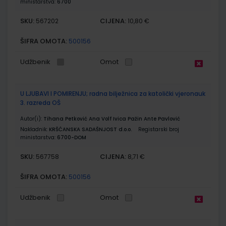
ministarstva:
6700
SKU:
CIJENA:
567202
10,80 €
ŠIFRA OMOTA:
500156
Udžbenik
Omot
U LJUBAVI I POMIRENJU; radna bilježnica za katolički vjeronauk
3. razreda OŠ
Autor(i):
Tihana Petković Ana Volf Ivica Pažin Ante Pavlović
Nakladnik:
KRŠĆANSKA SADAŠNJOST d.o.o.
Registarski broj
ministarstva:
6700-DOM
SKU:
CIJENA:
567758
8,71 €
ŠIFRA OMOTA:
500156
Udžbenik
Omot