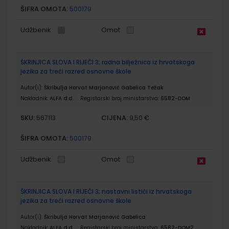
ŠIFRA OMOTA:
500179
Udžbenik
Omot
ŠKRINJICA SLOVA I RIJEČI 3; radna bilježnica iz hrvatskoga
jezika za treći razred osnovne škole
Autor(i):
Škribulja Horvat Marjanović Gabelica Težak
Nakladnik:
ALFA d.d.
Registarski broj ministarstva:
6582-DOM
SKU:
CIJENA:
567113
9,50 €
ŠIFRA OMOTA:
500179
Udžbenik
Omot
ŠKRINJICA SLOVA I RIJEČI 3; nastavni listići iz hrvatskoga
jezika za treći razred osnovne škole
Autor(i):
Škribulja Horvat Marjanović Gabelica
Nakladnik:
ALFA d.d.
Registarski broj ministarstva:
6582-DOM2