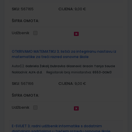
SKU:
CIJENA:
567165
9,00 €
ŠIFRA OMOTA:
Udžbenik
OTKRIVAMO MATEMATIKU 3; listići za integriranu nastavu iz
matematike za treći razred osnovne škole
Autor(i):
Gabriela Žokalj Dubravka Glasnović Gracin Tanja Soucie
Nakladnik:
ALFA d.d.
Registarski broj ministarstva:
6553-DOM3
SKU:
CIJENA:
567166
9,00 €
ŠIFRA OMOTA:
Udžbenik
E-SVIJET 3; radni udžbenik informatike s dodatnim
digitalnim sadržajima u trećem razredu osnovne škole