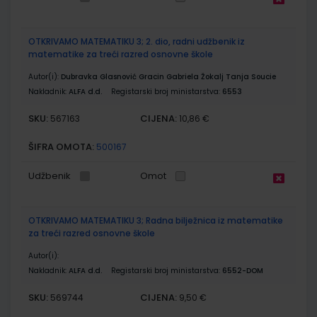
OTKRIVAMO MATEMATIKU 3; 2. dio, radni udžbenik iz
matematike za treći razred osnovne škole
Autor(i):
Dubravka Glasnović Gracin Gabriela Žokalj Tanja Soucie
Nakladnik:
ALFA d.d.
Registarski broj ministarstva:
6553
SKU:
CIJENA:
567163
10,86 €
ŠIFRA OMOTA:
500167
Udžbenik
Omot
OTKRIVAMO MATEMATIKU 3; Radna bilježnica iz matematike
za treći razred osnovne škole
Autor(i):
Nakladnik:
ALFA d.d.
Registarski broj ministarstva:
6552-DOM
SKU:
CIJENA:
569744
9,50 €