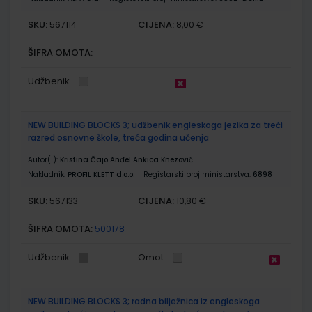
SKU:
CIJENA:
567114
8,00 €
ŠIFRA OMOTA:
Udžbenik
NEW BUILDING BLOCKS 3; udžbenik engleskoga jezika za treći
razred osnovne škole, treća godina učenja
Autor(i):
Kristina Čajo Anđel Ankica Knezović
Nakladnik:
PROFIL KLETT d.o.o.
Registarski broj ministarstva:
6898
SKU:
CIJENA:
567133
10,80 €
ŠIFRA OMOTA:
500178
Udžbenik
Omot
NEW BUILDING BLOCKS 3; radna bilježnica iz engleskoga