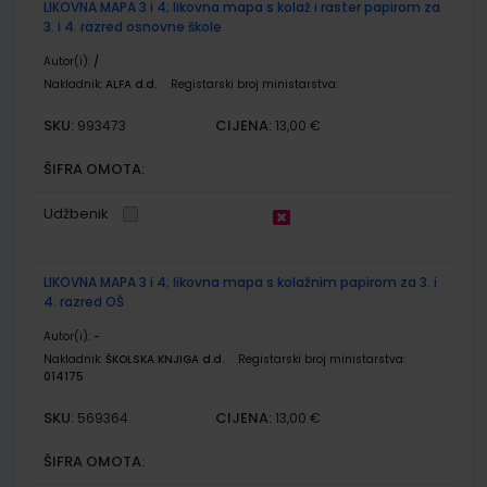
LIKOVNA MAPA 3 i 4; likovna mapa s kolaž i raster papirom za
3. i 4. razred osnovne škole
Autor(i):
/
Nakladnik:
ALFA d.d.
Registarski broj ministarstva:
SKU:
CIJENA:
993473
13,00 €
ŠIFRA OMOTA:
Udžbenik
LIKOVNA MAPA 3 i 4; likovna mapa s kolažnim papirom za 3. i
4. razred OŠ
Autor(i):
-
Nakladnik:
ŠKOLSKA KNJIGA d.d.
Registarski broj ministarstva:
014175
SKU:
CIJENA:
569364
13,00 €
ŠIFRA OMOTA: