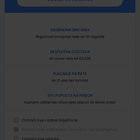
NAGRADNA SMS IGRA
Mogućnost osvajanja neke od 101 nagrade
BESPLATNA DOSTAVA
Za iznose veće od 62,50€
PLAĆANJE NA RATE
do 12 rata bez kamata
10% POPUSTA NA PRIBOR
Kupnjom udžbenika ostvarujete popust na školski pribor
Označi sve radne bilježnice
Označi sve udžbenike (trenutno nije dostupno)
Označi sve omote