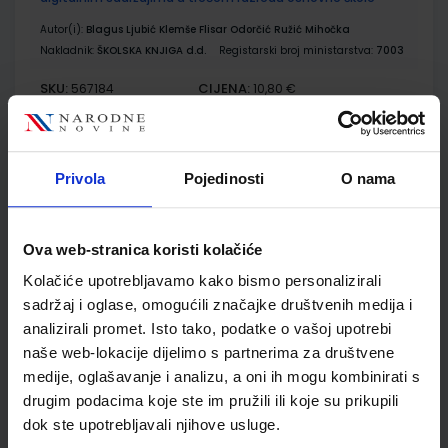
Autor(i):
Blagus Ljubić Klemše Flisar Odorčić Ružić Mihočka
Nakladnik:
ŠKOLSKA KNJIGA d.d.
Registarski broj ministarstva:
7003
SKU:
CIJENA:
567184
10,80 €
ŠIFRA OMOTA:
500239
Udžbenik
Omot
Privola
Pojedinosti
O nama
E-SVIJET 3; radna bilježnica informatike u trećem razredu
Ova web-stranica koristi kolačiće
osnovne škole
Kolačiće upotrebljavamo kako bismo personalizirali
Autor(i):
Josipa Blagus Marijana Šundov Ana Budojević
Nakladnik:
ŠKOLSKA KNJIGA d.d.
Registarski broj ministarstva:
sadržaj i oglase, omogućili značajke društvenih medija i
7003-DOM
analizirali promet. Isto tako, podatke o vašoj upotrebi
naše web-lokacije dijelimo s partnerima za društvene
SKU:
CIJENA:
567185
11,50 €
medije, oglašavanje i analizu, a oni ih mogu kombinirati s
ŠIFRA OMOTA:
500744
drugim podacima koje ste im pružili ili koje su prikupili
dok ste upotrebljavali njihove usluge.
Udžbenik
Omot