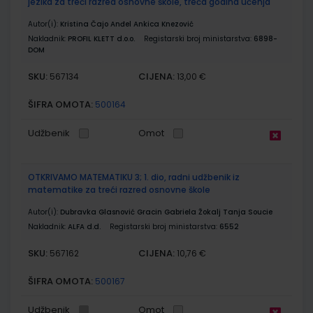
jezika za treći razred osnovne škole, treća godina učenja
Autor(i):
Kristina Čajo Anđel Ankica Knezović
Nakladnik:
PROFIL KLETT d.o.o.
Registarski broj ministarstva:
6898-
DOM
SKU:
CIJENA:
567134
13,00 €
ŠIFRA OMOTA:
500164
Udžbenik
Omot
OTKRIVAMO MATEMATIKU 3; 1. dio, radni udžbenik iz
matematike za treći razred osnovne škole
Autor(i):
Dubravka Glasnović Gracin Gabriela Žokalj Tanja Soucie
Nakladnik:
ALFA d.d.
Registarski broj ministarstva:
6552
SKU:
CIJENA:
567162
10,76 €
ŠIFRA OMOTA:
500167
Udžbenik
Omot