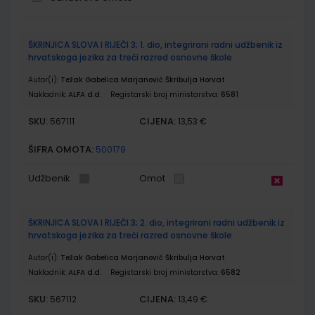
Grupirani
ŠKRINJICA SLOVA I RIJEČI 3; 1. dio, integrirani radni udžbenik iz
proizvodi
hrvatskoga jezika za treći razred osnovne škole
Autor(i):
Težak Gabelica Marjanović Škribulja Horvat
Nakladnik:
ALFA d.d.
Registarski broj ministarstva:
6581
SKU:
CIJENA:
567111
13,53 €
ŠIFRA OMOTA:
500179
Udžbenik
Omot
ŠKRINJICA SLOVA I RIJEČI 3; 2. dio, integrirani radni udžbenik iz
hrvatskoga jezika za treći razred osnovne škole
Autor(i):
Težak Gabelica Marjanović Škribulja Horvat
Nakladnik:
ALFA d.d.
Registarski broj ministarstva:
6582
SKU:
CIJENA:
567112
13,49 €