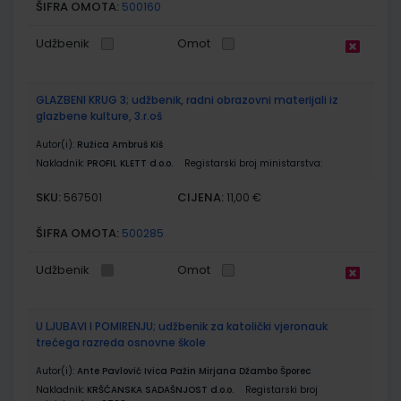
ŠIFRA OMOTA:
500160
Udžbenik
Omot
GLAZBENI KRUG 3; udžbenik, radni obrazovni materijali iz
glazbene kulture, 3.r.oš
Autor(i):
Ružica Ambruš Kiš
Nakladnik:
PROFIL KLETT d.o.o.
Registarski broj ministarstva:
SKU:
CIJENA:
567501
11,00 €
ŠIFRA OMOTA:
500285
Udžbenik
Omot
U LJUBAVI I POMIRENJU; udžbenik za katolički vjeronauk
trećega razreda osnovne škole
Autor(i):
Ante Pavlović Ivica Pažin Mirjana Džambo Šporec
Nakladnik:
KRŠĆANSKA SADAŠNJOST d.o.o.
Registarski broj