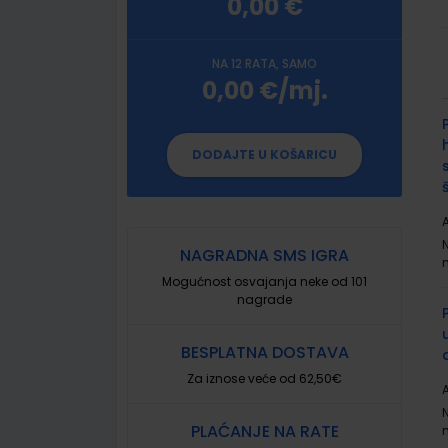
0,00 €
NA 12 RATA, SAMO
0,00 €/mj.
G
p
DODAJTE U KOŠARICU
A
NAGRADNA SMS IGRA
Mogućnost osvajanja neke od 101
nagrade
BESPLATNA DOSTAVA
Za iznose veće od 62,50€
A
PLAĆANJE NA RATE