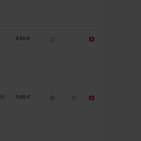
9,50 €
39
11,88 €