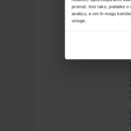
promet. Isto tako, podatke o 
analizu, a oni ih mogu kombini
usluge.
A
G
A
G