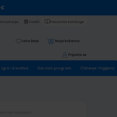
 €
sta pitanja
Vodiči
Preuzmite kataloge
Lista želja
Moja košarica
Prijavite se
Igra i kreativa
Darovni program
Čišćenje i higijena
utno nije dostupno)