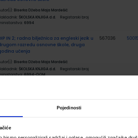
utor(i):
Biserka Džeba Maja Mardešić
Nakladnik:
ŠKOLSKA KNJIGA d.d.
Registarski broj
ministarstva:
6994
DIP IN 2; radna bilježnica za engleski jezik u
567036
5001
drugom razredu osnovne škole, druga
godina učenja
utor(i):
Biserka Džeba Maja Mardešić
Nakladnik:
ŠKOLSKA KNJIGA d.d.
Registarski broj
ministarstva:
6994-DOM
BUSY PAD 2; radni listovi s dodatnim
567871
zadatcima uz udžbenik Dip in 2 za 2. razred
osnovne škole
Pojedinosti
utor(i):
Vlasta Živković
Nakladnik:
ŠKOLSKA KNJIGA d.d.
Registarski broj
ministarstva:
6994-DOM2
ačiće
bismo personalizirali sadržaj i oglase, omogućili značajke društv