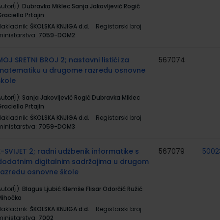
utor(i):
Dubravka Miklec Sanja Jakovljević Rogić
raciella Prtajin
Nakladnik:
ŠKOLSKA KNJIGA d.d.
Registarski broj
ministarstva:
7059-DOM2
MOJ SRETNI BROJ 2; nastavni listići za
567074
matematiku u drugome razredu osnovne
škole
utor(i):
Sanja Jakovljević Rogić Dubravka Miklec
raciella Prtajin
Nakladnik:
ŠKOLSKA KNJIGA d.d.
Registarski broj
ministarstva:
7059-DOM3
E-SVIJET 2; radni udžbenik informatike s
567079
5002
dodatnim digitalnim sadržajima u drugom
razredu osnovne škole
utor(i):
Blagus Ljubić Klemše Flisar Odorčić Ružić
Mihočka
Nakladnik:
ŠKOLSKA KNJIGA d.d.
Registarski broj
ministarstva:
7002