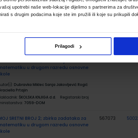
MOJ SRETNI BROJ 2; udžbenik matematike s
567071
5002
vašoj upotrebi naše web-lokacije dijelimo s partnerima za društv
dodatnim digitalnim sadržajima u drugom
rati s drugim podacima koje ste im pružili ili koje su prikupili do
razredu osnovne škole
utor(i):
Dubravka Miklec Sanja Jakovljević Rogić
raciella Prtajin
Nakladnik:
ŠKOLSKA KNJIGA d.d.
Registarski broj
ministarstva:
7059
Prilagodi
MOJ SRETNI BROJ 2; radna bilježnica za
567072
5002
matematiku u drugom razredu osnovne
škole
utor(i):
Dubravka Miklec Sanja Jakovljević Rogić
raciella Prtajin
Nakladnik:
ŠKOLSKA KNJIGA d.d.
Registarski broj
ministarstva:
7059-DOM
MOJ SRETNI BROJ 2; zbirka zadataka za
567073
5002
matematiku u drugom razredu osnovne
škole