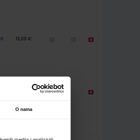
58
13,00 €
9,50 €
O nama
enih medija i analizirali