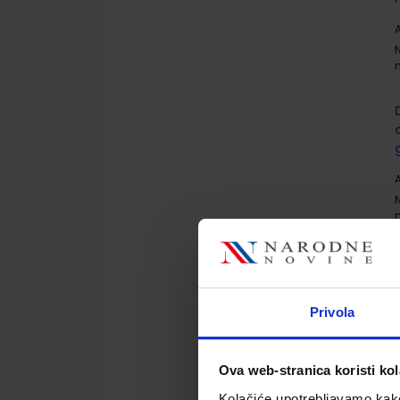
A
A
Privola
A
Ova web-stranica koristi kol
Kolačiće upotrebljavamo kako 