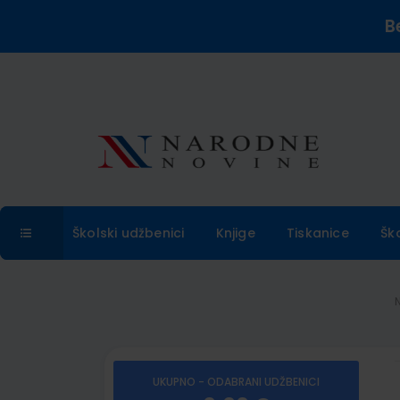
B
Školski udžbenici
Knjige
Tiskanice
Šk
UKUPNO - ODABRANI UDŽBENICI