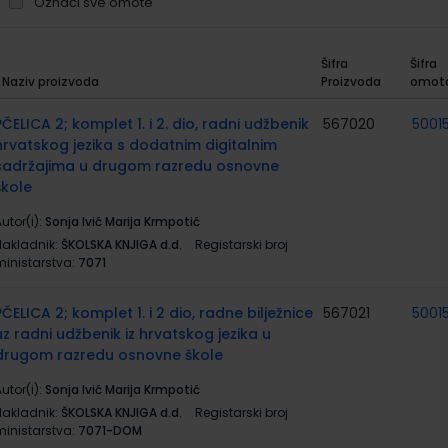
Označi sve omote
Šifra
Šifra
Naziv proizvoda
Proizvoda
omot
rupirani
roizvodi
PČELICA 2; komplet 1. i 2. dio, radni udžbenik
567020
5001
hrvatskog jezika s dodatnim digitalnim
sadržajima u drugom razredu osnovne
škole
utor(i):
Sonja Ivić Marija Krmpotić
Nakladnik:
ŠKOLSKA KNJIGA d.d.
Registarski broj
ministarstva:
7071
PČELICA 2; komplet 1. i 2 dio, radne bilježnice
567021
5001
uz radni udžbenik iz hrvatskog jezika u
drugom razredu osnovne škole
utor(i):
Sonja Ivić Marija Krmpotić
Nakladnik:
ŠKOLSKA KNJIGA d.d.
Registarski broj
ministarstva:
7071-DOM