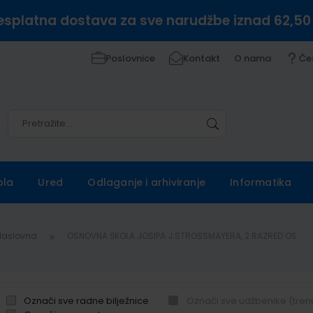
esplatna dostava za sve narudžbe iznad 62,50
Poslovnice
Kontakt
O nama
Če
Pretražite
Pretražite
ola
Ured
Odlaganje i arhiviranje
Informatika
Naslovna
OSNOVNA ŠKOLA JOSIPA J.STROSSMAYERA, 2.RAZRED OŠ
Označi sve radne bilježnice
Označi sve udžbenike (tren