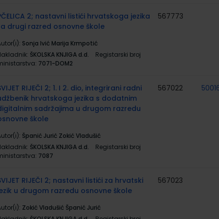
PČELICA 2; nastavni listići hrvatskoga jezika
567773
za drugi razred osnovne škole
utor(i):
Sonja Ivić Marija Krmpotić
Nakladnik:
ŠKOLSKA KNJIGA d.d.
Registarski broj
ministarstva:
7071-DOM2
SVIJET RIJEČI 2; 1. I 2. dio, integrirani radni
567022
50016
udžbenik hrvatskoga jezika s dodatnim
digitalnim sadržajima u drugom razredu
osnovne škole
utor(i):
Španić Jurić Zokić Vladušić
Nakladnik:
ŠKOLSKA KNJIGA d.d.
Registarski broj
ministarstva:
7087
SVIJET RIJEČI 2; nastavni listići za hrvatski
567023
jezik u drugom razredu osnovne škole
utor(i):
Zokić Vladušić Španić Jurić
Nakladnik:
ŠKOLSKA KNJIGA d.d.
Registarski broj