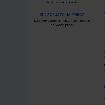
do 12 rata bez kamata
10% POPUSTA NA PRIBOR
Kupnjom udžbenika ostvarujete popust
A
na školski pribor
A
A