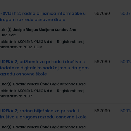
E-SVIJET 2; radna bilježnica informatike u
567080
500
drugom razredu osnovne škole
utor(i):
Josipa Blagus Marijana Šundov Ana
Budojević
Nakladnik:
ŠKOLSKA KNJIGA d.d.
Registarski broj
ministarstva:
7002-DOM
EUREKA 2; udžbenik za prirodu i društvo s
567089
5002
dodatnim digitalnim sadržajima u drugom
razredu osnovne škole
utor(i):
Bakarić Palička Ćorić Grgić Križanac Lukša
Nakladnik:
ŠKOLSKA KNJIGA d.d.
Registarski broj
ministarstva:
7007
EUREKA 2; radna bilježnica za prirodu i
567090
5002
društvo u drugom razredu osnovne škole
utor(i):
Bakarić Palička Ćorić Grgić Križanac Lukša