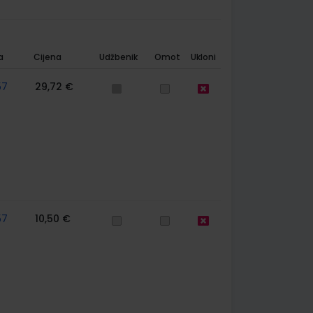
a
Cijena
Udžbenik
Omot
Ukloni
57
29,72 €
57
10,50 €