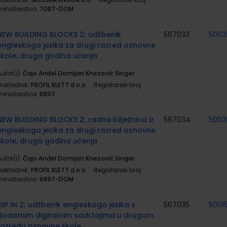
ministarstva:
7087-DOM
NEW BUILDING BLOCKS 2; udžbenik
567033
5002
engleskoga jezika za drugi razred osnovne
škole, druga godina učenja
utor(i):
Čajo Anđel Domljan Knezović Singer
Nakladnik:
PROFIL KLETT d.o.o.
Registarski broj
ministarstva:
6897
NEW BUILDING BLOCKS 2; radna bilježnica iz
567034
5002
engleskoga jezika za drugi razred osnovne
škole, druga godina učenja
utor(i):
Čajo Anđel Domljan Knezović Singer
Nakladnik:
PROFIL KLETT d.o.o.
Registarski broj
ministarstva:
6897-DOM
DIP IN 2; udžbenik engleskoga jezika s
567035
5001
dodatnim digitalnim sadržajima u drugom
razredu osnovne škole