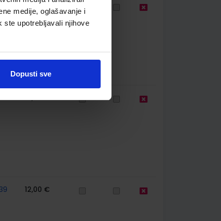
39
23,78 €
ene medije, oglašavanje i
k ste upotrebljavali njihove
Dopusti sve
39
10,50 €
39
12,00 €