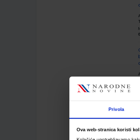
A
A
Privola
A
Ova web-stranica koristi kol
Kolačiće upotrebljavamo kako 