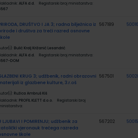
Nakladnik:
ALFA d.d.
Registarski broj ministarstva:
6567
PRIRODA, DRUŠTVO I JA 3; radna bilježnica iz
567189
5001
prirode i društva za treći razred osnovne
škole
utor(i):
Bulić Kralj Križanić Lesandrić
Nakladnik:
ALFA d.d.
Registarski broj ministarstva:
6567-DOM
GLAZBENI KRUG 3; udžbenik, radni obrazovni
567501
5002
materijali iz glazbene kulture, 3.r.oš
utor(i):
Ružica Ambruš Kiš
Nakladnik:
PROFIL KLETT d.o.o.
Registarski broj
ministarstva:
U LJUBAVI I POMIRENJU; udžbenik za
567202
5001
katolički vjeronauk trećega razreda
osnovne škole