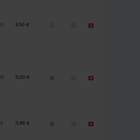
60
9,50 €
85
11,00 €
56
11,88 €