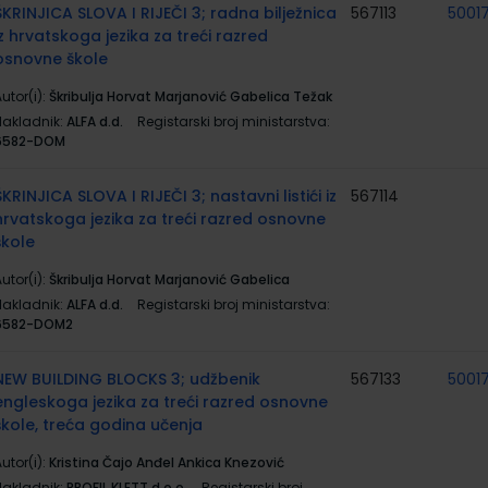
ŠKRINJICA SLOVA I RIJEČI 3; radna bilježnica
567113
5001
iz hrvatskoga jezika za treći razred
osnovne škole
utor(i):
Škribulja Horvat Marjanović Gabelica Težak
Nakladnik:
ALFA d.d.
Registarski broj ministarstva:
6582-DOM
ŠKRINJICA SLOVA I RIJEČI 3; nastavni listići iz
567114
hrvatskoga jezika za treći razred osnovne
škole
utor(i):
Škribulja Horvat Marjanović Gabelica
Nakladnik:
ALFA d.d.
Registarski broj ministarstva:
6582-DOM2
NEW BUILDING BLOCKS 3; udžbenik
567133
5001
engleskoga jezika za treći razred osnovne
škole, treća godina učenja
utor(i):
Kristina Čajo Anđel Ankica Knezović
Nakladnik:
PROFIL KLETT d.o.o.
Registarski broj