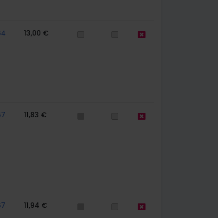
64
13,00 €
67
11,83 €
67
11,94 €