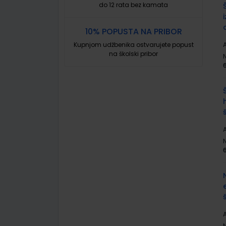
do 12 rata bez kamata
10% POPUSTA NA PRIBOR
Kupnjom udžbenika ostvarujete popust
A
na školski pribor
A
A