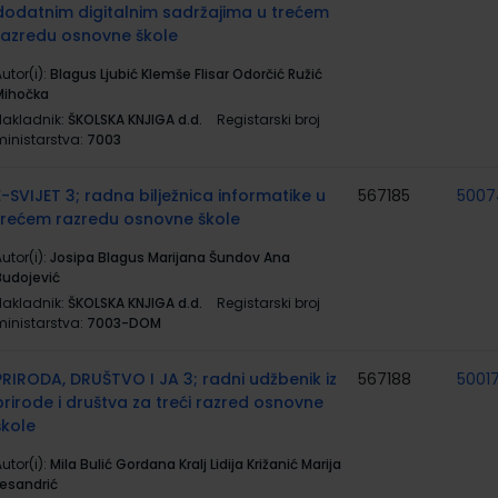
dodatnim digitalnim sadržajima u trećem
razredu osnovne škole
utor(i):
Blagus Ljubić Klemše Flisar Odorčić Ružić
Mihočka
Nakladnik:
ŠKOLSKA KNJIGA d.d.
Registarski broj
ministarstva:
7003
E-SVIJET 3; radna bilježnica informatike u
567185
5007
trećem razredu osnovne škole
utor(i):
Josipa Blagus Marijana Šundov Ana
Budojević
Nakladnik:
ŠKOLSKA KNJIGA d.d.
Registarski broj
ministarstva:
7003-DOM
PRIRODA, DRUŠTVO I JA 3; radni udžbenik iz
567188
5001
prirode i društva za treći razred osnovne
škole
utor(i):
Mila Bulić Gordana Kralj Lidija Križanić Marija
Lesandrić