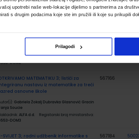
6552-DOM2
vašoj upotrebi naše web-lokacije dijelimo s partnerima za društv
rati s drugim podacima koje ste im pružili ili koje su prikupili do
OTKRIVAMO MATEMATIKU 3; listići za
567165
dodatnu nastavu iz matematike za treći
razred osnovne škole
utor(i):
Dubravka Glasnović Gracin Gabriela Žokalj
Prilagodi
Tanja Soucie
Nakladnik:
ALFA d.d.
Registarski broj ministarstva:
6553-DOM2
OTKRIVAMO MATEMATIKU 3; listići za
567166
integriranu nastavu iz matematike za treći
razred osnovne škole
utor(i):
Gabriela Žokalj Dubravka Glasnović Gracin
Tanja Soucie
Nakladnik:
ALFA d.d.
Registarski broj ministarstva:
6553-DOM3
E-SVIJET 3; radni udžbenik informatike s
567184
5002