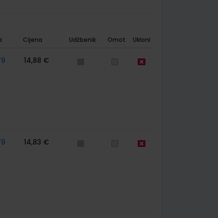
a
Cijena
Udžbenik
Omot
Ukloni
79
14,88 €
79
14,83 €