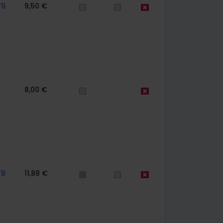
79
9,50 €
8,00 €
78
11,88 €