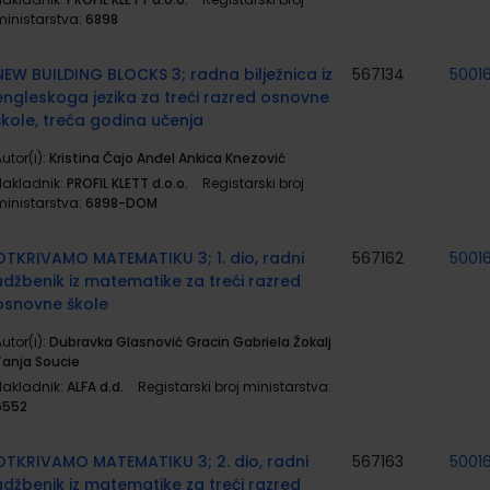
ministarstva:
6898
NEW BUILDING BLOCKS 3; radna bilježnica iz
567134
5001
engleskoga jezika za treći razred osnovne
škole, treća godina učenja
utor(i):
Kristina Čajo Anđel Ankica Knezović
Nakladnik:
PROFIL KLETT d.o.o.
Registarski broj
ministarstva:
6898-DOM
OTKRIVAMO MATEMATIKU 3; 1. dio, radni
567162
5001
udžbenik iz matematike za treći razred
osnovne škole
utor(i):
Dubravka Glasnović Gracin Gabriela Žokalj
Tanja Soucie
Nakladnik:
ALFA d.d.
Registarski broj ministarstva:
6552
OTKRIVAMO MATEMATIKU 3; 2. dio, radni
567163
5001
udžbenik iz matematike za treći razred