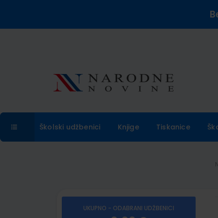
B
Školski udžbenici
Knjige
Tiskanice
Šk
UKUPNO - ODABRANI UDŽBENICI