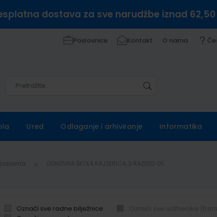
esplatna dostava za sve narudžbe iznad 62,50
Poslovnice
Kontakt
O nama
Če
Pretražite
Pretražite
ola
Ured
Odlaganje i arhiviranje
Informatika
Naslovna
OSNOVNA ŠKOLA KAJZERICA, 3.RAZRED OŠ
Označi sve radne bilježnice
Označi sve udžbenike (tren