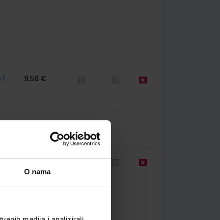
67
9,50 €
67
9,50 €
O nama
enih medija i analizirali