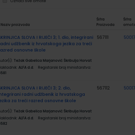
Označi sve omote
Šifra
Šifra
Naziv proizvoda
Proizvoda
omot
rupirani
roizvodi
ŠKRINJICA SLOVA I RIJEČI 3; 1. dio, integrirani
567111
5001
radni udžbenik iz hrvatskoga jezika za treći
razred osnovne škole
utor(i):
Težak Gabelica Marjanović Škribulja Horvat
Nakladnik:
ALFA d.d.
Registarski broj ministarstva:
6581
ŠKRINJICA SLOVA I RIJEČI 3; 2. dio,
567112
5001
integrirani radni udžbenik iz hrvatskoga
jezika za treći razred osnovne škole
utor(i):
Težak Gabelica Marjanović Škribulja Horvat
Nakladnik:
ALFA d.d.
Registarski broj ministarstva:
6582