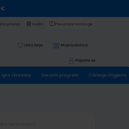
 €
sta pitanja
Vodiči
Preuzmite kataloge
Lista želja
Moja košarica
Prijavite se
Igra i kreativa
Darovni program
Čišćenje i higijena
utno nije dostupno)