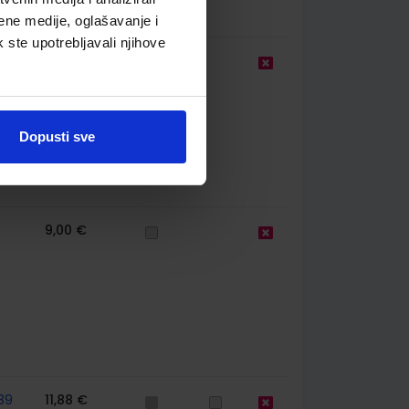
ene medije, oglašavanje i
k ste upotrebljavali njihove
9,00 €
Dopusti sve
9,00 €
39
11,88 €