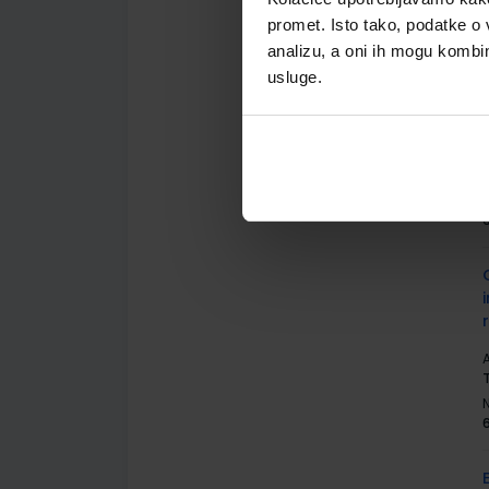
promet. Isto tako, podatke o 
analizu, a oni ih mogu kombini
usluge.
A
A