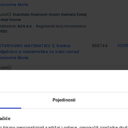
osnovne škole
utor(i):
Dubravka Glasnović Gracin Gabriela Žokalj
Tanja Soucie
Nakladnik:
ALFA d.d.
Registarski broj ministarstva:
6553
OTKRIVAMO MATEMATIKU 3; Radna
569744
5001
bilježnica iz matematike za treći razred
osnovne škole
utor(i):
Nakladnik:
ALFA d.d.
Registarski broj ministarstva:
6552-DOM
OTKRIVAMO MATEMATIKU 3; zbirka
567164
5001
zadataka iz matematike za treći razred
Pojedinosti
osnovne škole
utor(i):
Dubravka Glasnović Gracin Gabriela Žokalj
ačiće
Tanja Souice
Nakladnik:
ALFA d.d.
Registarski broj ministarstva:
bismo personalizirali sadržaj i oglase, omogućili značajke društv