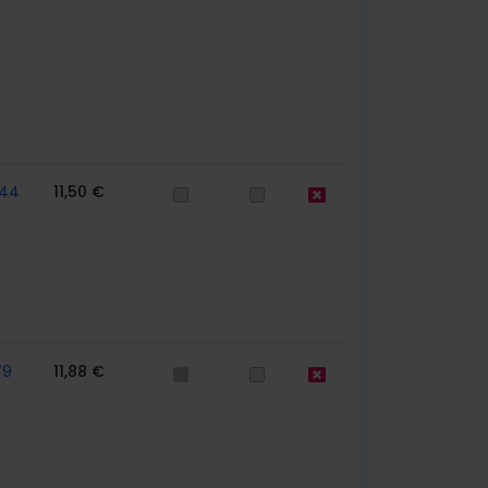
44
11,50 €
79
11,88 €