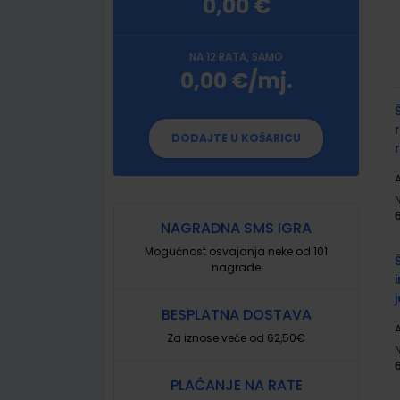
0,00 €
NA 12 RATA, SAMO
0,00 €/mj.
G
p
DODAJTE U KOŠARICU
A
NAGRADNA SMS IGRA
Mogućnost osvajanja neke od 101
nagrade
BESPLATNA DOSTAVA
A
Za iznose veće od 62,50€
PLAĆANJE NA RATE