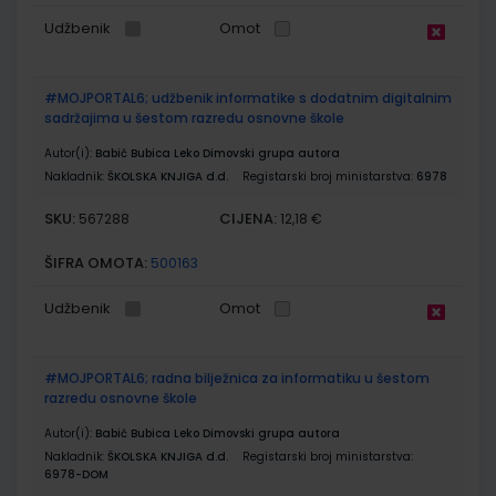
Udžbenik
Omot
#MOJPORTAL6; udžbenik informatike s dodatnim digitalnim
sadržajima u šestom razredu osnovne škole
Autor(i):
Babić Bubica Leko Dimovski grupa autora
Nakladnik:
ŠKOLSKA KNJIGA d.d.
Registarski broj ministarstva:
6978
SKU:
CIJENA:
567288
12,18 €
ŠIFRA OMOTA:
500163
Udžbenik
Omot
#MOJPORTAL6; radna bilježnica za informatiku u šestom
razredu osnovne škole
Autor(i):
Babić Bubica Leko Dimovski grupa autora
Nakladnik:
ŠKOLSKA KNJIGA d.d.
Registarski broj ministarstva:
6978-DOM