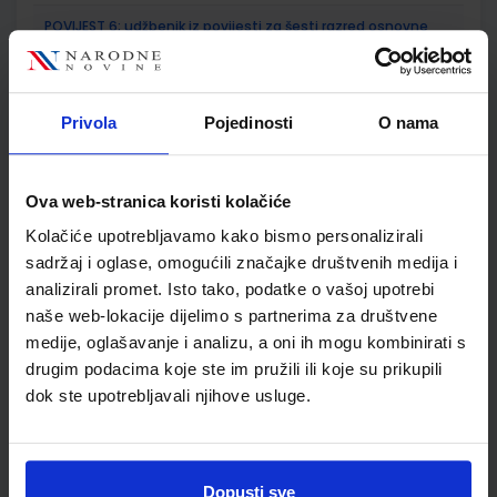
POVIJEST 6; udžbenik iz povijesti za šesti razred osnovne
škole
Autor(i):
Ante Birin Tomislav Šarlija Danijela Deković
Nakladnik:
ALFA d.d.
Registarski broj ministarstva:
6559
Privola
Pojedinosti
O nama
SKU:
CIJENA:
567305
12,18 €
ŠIFRA OMOTA:
500179
Ova web-stranica koristi kolačiće
Udžbenik
Omot
Kolačiće upotrebljavamo kako bismo personalizirali
sadržaj i oglase, omogućili značajke društvenih medija i
analizirali promet. Isto tako, podatke o vašoj upotrebi
POVIJEST 6; radna bilježnica iz povijesti za šesti razred
naše web-lokacije dijelimo s partnerima za društvene
osnovne škole
medije, oglašavanje i analizu, a oni ih mogu kombinirati s
Autor(i):
Ante Birin Danijela Deković Tomislav Šarlija
drugim podacima koje ste im pružili ili koje su prikupili
Nakladnik:
ALFA d.d.
Registarski broj ministarstva:
6559-DOM
dok ste upotrebljavali njihove usluge.
SKU:
CIJENA:
567306
12,00 €
ŠIFRA OMOTA:
500167
Dopusti sve