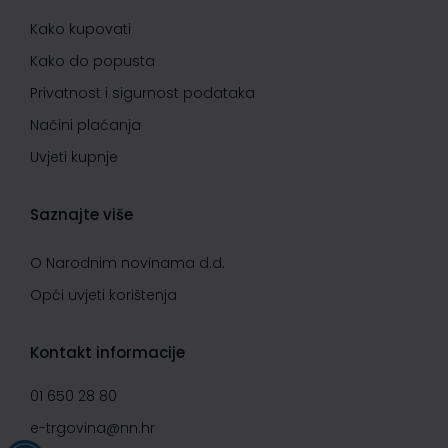
Kako kupovati
Kako do popusta
Privatnost i sigurnost podataka
Načini plaćanja
Uvjeti kupnje
Saznajte više
O Narodnim novinama d.d.
Opći uvjeti korištenja
Kontakt informacije
01 650 28 80
e-trgovina@nn.hr