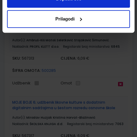
Udžbenik
Omot
Prilagodi
GLAZBENI KRUG 6; udžbenik glazbene kulture za 6. razred
osnovne škole
Autor(i):
Ambruš-Kiš Matoš Seletković Stojaković Šimunović
Nakladnik:
PROFIL KLETT d.o.o.
Registarski broj ministarstva:
6845
SKU:
CIJENA:
567313
6,09 €
ŠIFRA OMOTA:
500285
Udžbenik
Omot
MOJE BOJE 6; udžbenik likovne kulture s dodatnim
digitalnim sadržajima u šestom razredu osnovne škole
Autor(i):
Miroslav Huzjak Kristina Horvat-Blažinović
Nakladnik:
ŠKOLSKA KNJIGA d.d.
Registarski broj ministarstva:
7063
SKU:
CIJENA:
567317
6,09 €