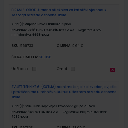
BIRAM SLOBODU; radna bilježnica za katolički vjeronauk
šestoga razreda osnovne škole
Autor(i):
Mirjana Novak Barbara Sipina
Nakladnik:
KRŠĆANSKA SADAŠNJOST d.o.o.
Registarski broj
ministarstva:
6698-DOM
SKU:
CIJENA:
569733
9,64 €
ŠIFRA OMOTA:
500156
Udžbenik
Omot
SVIJET TEHNIKE 6; (KUTIJA) radni materijal za izvođenje vježbi
i praktičan rad u tehničkoj kulturi u šestom razredu osnovne
škole
Autor(i):
Delić Jukić Koprivnjak Kovačević grupa autora
Nakladnik:
ŠKOLSKA KNJIGA d.d.
Registarski broj ministarstva:
7089-DOM
SKU:
CIJENA:
567323
28,00 €