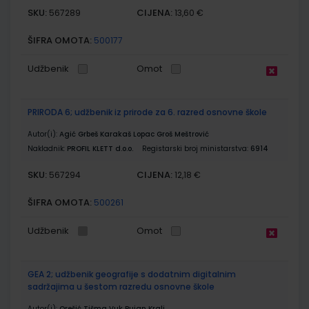
SKU:
CIJENA:
567289
13,60 €
ŠIFRA OMOTA:
500177
Udžbenik
Omot
PRIRODA 6; udžbenik iz prirode za 6. razred osnovne škole
Autor(i):
Agić Grbeš Karakaš Lopac Groš Meštrović
Nakladnik:
PROFIL KLETT d.o.o.
Registarski broj ministarstva:
6914
SKU:
CIJENA:
567294
12,18 €
ŠIFRA OMOTA:
500261
Udžbenik
Omot
GEA 2; udžbenik geografije s dodatnim digitalnim
sadržajima u šestom razredu osnovne škole
Autor(i):
Orešić Tišma Vuk Bujan Kralj