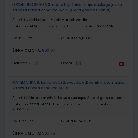
LERNEN UND SPIELEN 3; radna bilježnica iz njemačkoga jezika
za šesti razred osnovne škole (treća godina učenja)
Autor(i):
Velički Filipan-Žignić Matolek Veselić
Nakladnik:
ALFA d.d.
Registarski broj ministarstva:
6513-DOM
SKU:
CIJENA:
567253
12,00 €
ŠIFRA OMOTA:
500167
Udžbenik
Omot
MATEMATIKA 6; komplet 1. i 2. svezak, udžbenik matematike
za šesti razred osnovne škole
Autor(i):
Šikić Draženović Žitko Golac Jakopović Goleš grupa autora
Nakladnik:
PROFIL KLETT d.o.o.
Registarski broj ministarstva:
7136;7137
SKU:
CIJENA:
567278
24,38 €
ŠIFRA OMOTA:
500178