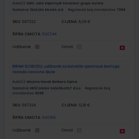
Autor(i):
Delić Jukić Koprivnjak Kovačević grupa autora
Nakladnik:
ŠKOLSKA KNJIGA d.d.
Registarski broj ministarstva:
7089
SKU:
CIJENA:
567322
6,09 €
ŠIFRA OMOTA:
500744
Udžbenik
Omot
BIRAM SLOBODU; udžbenik za katolički vjeronauk šestoga
razreda osnovne škole
Autor(i):
Mirjana Novak Barbara Sipina
Nakladnik:
KRŠĆANSKA SADAŠNJOST d.o.o.
Registarski broj
ministarstva:
6698
SKU:
CIJENA:
567324
12,18 €
ŠIFRA OMOTA:
500156
Udžbenik
Omot