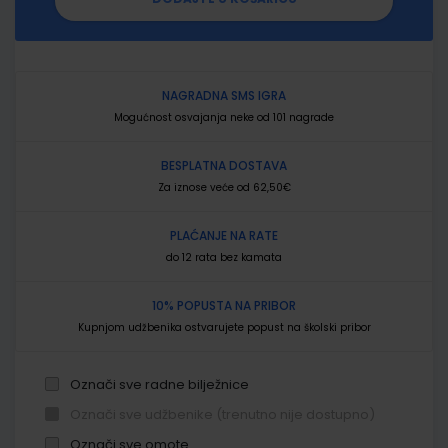
NAGRADNA SMS IGRA
Mogućnost osvajanja neke od 101 nagrade
BESPLATNA DOSTAVA
Za iznose veće od 62,50€
PLAĆANJE NA RATE
do 12 rata bez kamata
10% POPUSTA NA PRIBOR
Kupnjom udžbenika ostvarujete popust na školski pribor
Označi sve radne bilježnice
Označi sve udžbenike (trenutno nije dostupno)
Označi sve omote