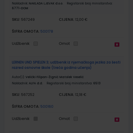
Nakladnik:
NAKLADA LJEVAK d.o.o.
Registarski broj ministarstva:
6771-DOM
SKU:
CIJENA:
567249
12,00 €
ŠIFRA OMOTA:
500178
Udžbenik
Omot
LERNEN UND SPIELEN 3; udžbenik iz njemačkoga jezika za šesti
razred osnovne škole (treća godina učenja)
Autor(i):
Velički Filipan-Žignić Matolek Veselić
Nakladnik:
ALFA d.d.
Registarski broj ministarstva:
6513
SKU:
CIJENA:
567252
12,18 €
ŠIFRA OMOTA:
500160
Udžbenik
Omot