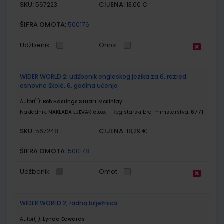
SKU:
CIJENA:
567223
13,00 €
ŠIFRA OMOTA:
500176
Udžbenik
Omot
WIDER WORLD 2; udžbenik engleskog jezika za 6. razred
osnovne škole, 6. godina učenja
Autor(i):
Bob Hastings Stuart McKinlay
Nakladnik:
NAKLADA LJEVAK d.o.o.
Registarski broj ministarstva:
6771
SKU:
CIJENA:
567248
18,29 €
ŠIFRA OMOTA:
500178
Udžbenik
Omot
WIDER WORLD 2; radna bilježnica
Autor(i):
Lynda Edwards