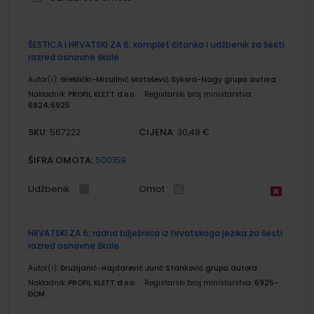
Grupirani
ŠESTICA i HRVATSKI ZA 6; komplet čitanka i udžbenik za šesti
proizvodi
razred osnovne škole
Autor(i):
Greblički-Miculinić Matošević Sykora-Nagy grupa autora
Nakladnik:
PROFIL KLETT d.o.o.
Registarski broj ministarstva:
6924;6925
SKU:
CIJENA:
567222
30,48 €
ŠIFRA OMOTA:
500159
Udžbenik
Omot
HRVATSKI ZA 6; radna bilježnica iz hrvatskoga jezika za šesti
razred osnovne škole
Autor(i):
Družijanić-Hajdarević Jurić Stanković grupa autora
Nakladnik:
PROFIL KLETT d.o.o.
Registarski broj ministarstva:
6925-
DOM