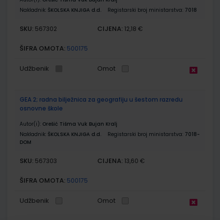
Nakladnik:
ŠKOLSKA KNJIGA d.d.
Registarski broj ministarstva:
7018
SKU:
CIJENA:
567302
12,18 €
ŠIFRA OMOTA:
500175
Udžbenik
Omot
GEA 2; radna bilježnica za geografiju u šestom razredu
osnovne škole
Autor(i):
Orešić Tišma Vuk Bujan Kralj
Nakladnik:
ŠKOLSKA KNJIGA d.d.
Registarski broj ministarstva:
7018-
DOM
SKU:
CIJENA:
567303
13,60 €
ŠIFRA OMOTA:
500175
Udžbenik
Omot