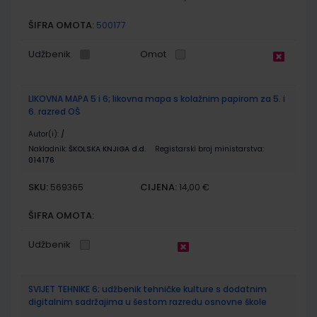
ŠIFRA OMOTA:
500177
Udžbenik
Omot
LIKOVNA MAPA 5 i 6; likovna mapa s kolažnim papirom za 5. i
6. razred OŠ
Autor(i):
/
Nakladnik:
ŠKOLSKA KNJIGA d.d.
Registarski broj ministarstva:
014176
SKU:
CIJENA:
569365
14,00 €
ŠIFRA OMOTA:
Udžbenik
SVIJET TEHNIKE 6; udžbenik tehničke kulture s dodatnim
digitalnim sadržajima u šestom razredu osnovne škole