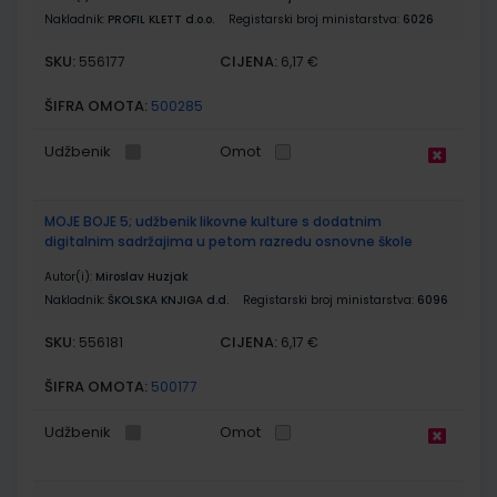
Nakladnik:
PROFIL KLETT d.o.o.
Registarski broj ministarstva:
6026
SKU:
CIJENA:
556177
6,17 €
ŠIFRA OMOTA:
500285
Udžbenik
Omot
MOJE BOJE 5; udžbenik likovne kulture s dodatnim
digitalnim sadržajima u petom razredu osnovne škole
Autor(i):
Miroslav Huzjak
Nakladnik:
ŠKOLSKA KNJIGA d.d.
Registarski broj ministarstva:
6096
SKU:
CIJENA:
556181
6,17 €
ŠIFRA OMOTA:
500177
Udžbenik
Omot