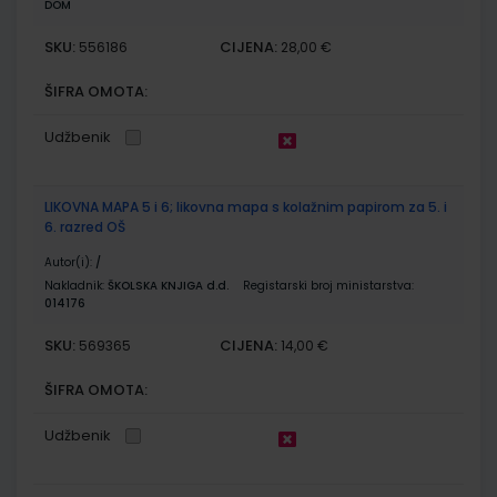
DOM
SKU:
CIJENA:
556186
28,00 €
ŠIFRA OMOTA:
Udžbenik
LIKOVNA MAPA 5 i 6; likovna mapa s kolažnim papirom za 5. i
6. razred OŠ
Autor(i):
/
Nakladnik:
ŠKOLSKA KNJIGA d.d.
Registarski broj ministarstva:
014176
SKU:
CIJENA:
569365
14,00 €
ŠIFRA OMOTA:
Udžbenik