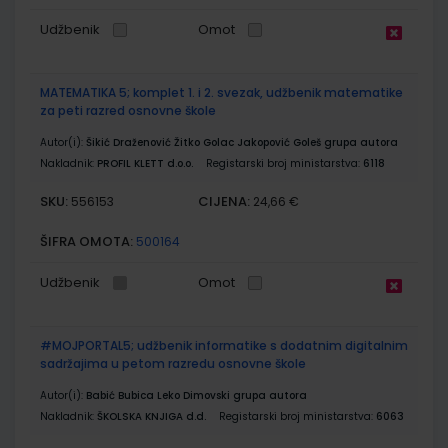
Udžbenik
Omot
MATEMATIKA 5; komplet 1. i 2. svezak, udžbenik matematike
za peti razred osnovne škole
Autor(i):
Šikić Draženović Žitko Golac Jakopović Goleš grupa autora
Nakladnik:
PROFIL KLETT d.o.o.
Registarski broj ministarstva:
6118
SKU:
CIJENA:
556153
24,66 €
ŠIFRA OMOTA:
500164
Udžbenik
Omot
#MOJPORTAL5; udžbenik informatike s dodatnim digitalnim
sadržajima u petom razredu osnovne škole
Autor(i):
Babić Bubica Leko Dimovski grupa autora
Nakladnik:
ŠKOLSKA KNJIGA d.d.
Registarski broj ministarstva:
6063