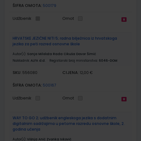
ŠIFRA OMOTA:
500179
Udžbenik
Omot
HRVATSKE JEZIČNE NITI 5; radna bilježnica iz hrvatskoga
jezika za peti razred osnovne škole
Autor(i):
Sanja Miloloža Rada Cikuša Davor Šimić
Nakladnik:
ALFA d.d.
Registarski broj ministarstva:
6046-DOM
SKU:
CIJENA:
556080
12,00 €
ŠIFRA OMOTA:
500167
Udžbenik
Omot
WAY TO GO 2; udžbenik engleskoga jezika s dodatnim
digitalnim sadržajima u petome razredu osnovne škole, 2.
godina učenja
Autor(i):
Višnja Anić Zvonka Ivković