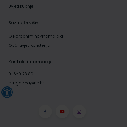
Uvjeti kupnje
Saznajte više
O Narodnim novinama d.d.
Opći uvjeti korištenja
Kontakt informacije
01 650 28 80
e-trgovina@nn.hr