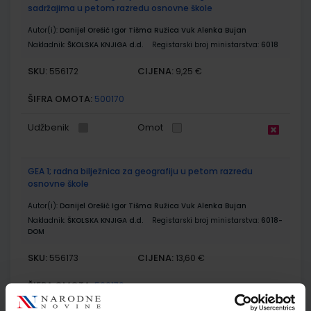
sadržajima u petom razredu osnovne škole
Autor(i):
Danijel Orešić Igor Tišma Ružica Vuk Alenka Bujan
Nakladnik:
ŠKOLSKA KNJIGA d.d.
Registarski broj ministarstva:
6018
SKU:
CIJENA:
556172
9,25 €
ŠIFRA OMOTA:
500170
Udžbenik
Omot
GEA 1; radna bilježnica za geografiju u petom razredu
osnovne škole
Autor(i):
Danijel Orešić Igor Tišma Ružica Vuk Alenka Bujan
Nakladnik:
ŠKOLSKA KNJIGA d.d.
Registarski broj ministarstva:
6018-
DOM
SKU:
CIJENA:
556173
13,60 €
ŠIFRA OMOTA:
500170