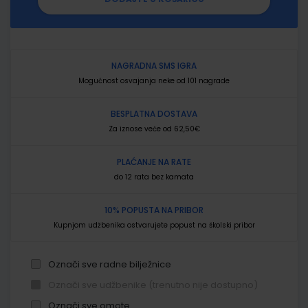
NAGRADNA SMS IGRA
Mogućnost osvajanja neke od 101 nagrade
BESPLATNA DOSTAVA
Za iznose veće od 62,50€
PLAĆANJE NA RATE
do 12 rata bez kamata
10% POPUSTA NA PRIBOR
Kupnjom udžbenika ostvarujete popust na školski pribor
Označi sve radne bilježnice
Označi sve udžbenike (trenutno nije dostupno)
Označi sve omote