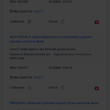
SKU:
CIJENA:
556189
12,33 €
ŠIFRA OMOTA:
500177
Udžbenik
Omot
MOJ PORTAL 5; radna bilježnica za informatiku u petom
razredu osnovne škole
Autor(i):
Babić Bubica Leko Dimovski grupa autora
Nakladnik:
ŠKOLSKA KNJIGA d.d.
Registarski broj ministarstva:
6063-DOM
SKU:
CIJENA:
556477
13,60 €
ŠIFRA OMOTA:
500177
Udžbenik
Omot
PRIRODA 5; udžbenik iz prirode za peti razred osnovne škole