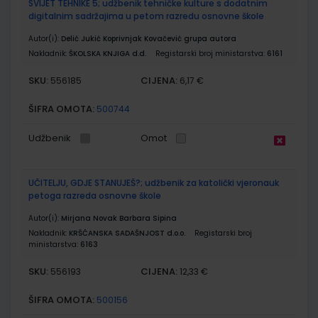
SVIJET TEHNIKE 5; udžbenik tehničke kulture s dodatnim
digitalnim sadržajima u petom razredu osnovne škole
Autor(i):
Delić Jukić Koprivnjak Kovačević grupa autora
Nakladnik:
ŠKOLSKA KNJIGA d.d.
Registarski broj ministarstva:
6161
SKU:
CIJENA:
556185
6,17 €
ŠIFRA OMOTA:
500744
Udžbenik
Omot
UČITELJU, GDJE STANUJEŠ?; udžbenik za katolički vjeronauk
petoga razreda osnovne škole
Autor(i):
Mirjana Novak Barbara Sipina
Nakladnik:
KRŠĆANSKA SADAŠNJOST d.o.o.
Registarski broj
ministarstva:
6163
SKU:
CIJENA:
556193
12,33 €
ŠIFRA OMOTA:
500156