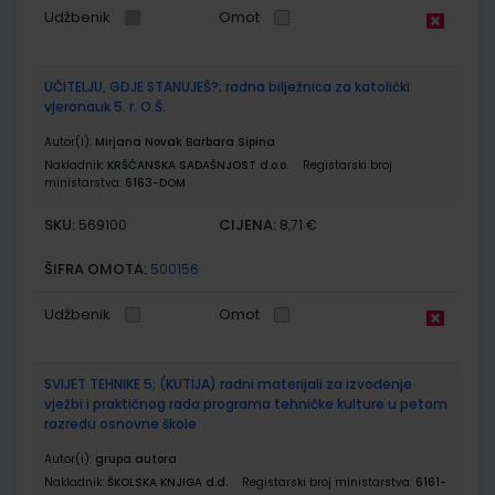
Udžbenik
Omot
UČITELJU, GDJE STANUJEŠ?; radna bilježnica za katolički
vjeronauk 5. r. O.Š.
Autor(i):
Mirjana Novak Barbara Sipina
Nakladnik:
KRŠĆANSKA SADAŠNJOST d.o.o.
Registarski broj
ministarstva:
6163-DOM
SKU:
CIJENA:
569100
8,71 €
ŠIFRA OMOTA:
500156
Udžbenik
Omot
SVIJET TEHNIKE 5; (KUTIJA) radni materijali za izvođenje
vježbi i praktičnog rada programa tehničke kulture u petom
razredu osnovne škole
Autor(i):
grupa autora
Nakladnik:
ŠKOLSKA KNJIGA d.d.
Registarski broj ministarstva:
6161-