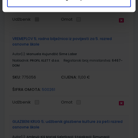
ŠIFRA OMOTA:
500159
Udžbenik
Omot
VREMEPLOV 5; radna bilježnica iz povijesti za 5. razred
osnovne škole
Autor(i):
Manuela Kujundžić Šime Labor
Nakladnik:
PROFIL KLETT d.o.o.
Registarski broj ministarstva:
6467-
DOM
SKU:
CIJENA:
775056
11,00 €
ŠIFRA OMOTA:
500261
Udžbenik
Omot
GLAZBENI KRUG 5; udžbenik glazbene kulture za peti razred
osnovne škole
Autor(i):
Ambruš-Kiš Matoš Seletković Stojaković Šimunović