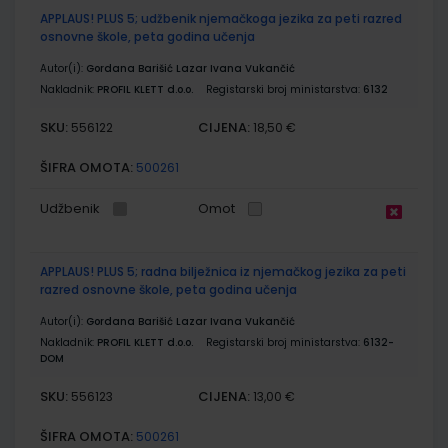
APPLAUS! PLUS 5; udžbenik njemačkoga jezika za peti razred
osnovne škole, peta godina učenja
Autor(i):
Gordana Barišić Lazar Ivana Vukančić
Nakladnik:
PROFIL KLETT d.o.o.
Registarski broj ministarstva:
6132
SKU:
CIJENA:
556122
18,50 €
ŠIFRA OMOTA:
500261
Udžbenik
Omot
APPLAUS! PLUS 5; radna bilježnica iz njemačkog jezika za peti
razred osnovne škole, peta godina učenja
Autor(i):
Gordana Barišić Lazar Ivana Vukančić
Nakladnik:
PROFIL KLETT d.o.o.
Registarski broj ministarstva:
6132-
DOM
SKU:
CIJENA:
556123
13,00 €
ŠIFRA OMOTA:
500261