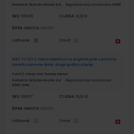
Nakladnik:
ŠKOLSKA KNJIGA d.d.
Registarski broj ministarstva:
5990
SKU:
CIJENA:
556116
12,33 €
ŠIFRA OMOTA:
500170
Udžbenik
Omot
WAY TO GO 2; radna bilježnica za engleski jezik u petome
razredu osnovne škole, druga godina učenja
Autor(i):
Višnja Anić Zvonka Ivković
Nakladnik:
ŠKOLSKA KNJIGA d.d.
Registarski broj ministarstva:
5990-DOM
SKU:
CIJENA:
556117
13,00 €
ŠIFRA OMOTA:
500170
Udžbenik
Omot