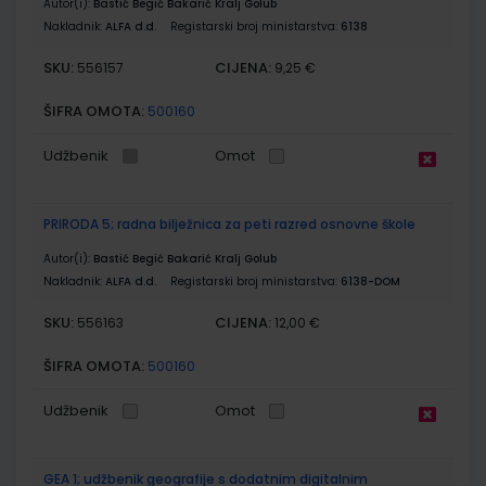
Autor(i):
Bastić Begić Bakarić Kralj Golub
Nakladnik:
ALFA d.d.
Registarski broj ministarstva:
6138
SKU:
CIJENA:
556157
9,25 €
ŠIFRA OMOTA:
500160
Udžbenik
Omot
PRIRODA 5; radna bilježnica za peti razred osnovne škole
Autor(i):
Bastić Begić Bakarić Kralj Golub
Nakladnik:
ALFA d.d.
Registarski broj ministarstva:
6138-DOM
SKU:
CIJENA:
556163
12,00 €
ŠIFRA OMOTA:
500160
Udžbenik
Omot
GEA 1; udžbenik geografije s dodatnim digitalnim