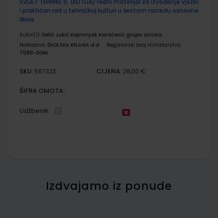
SVIJET TEHNIKE 6; (KUTIJA) radni materijal za izvođenje vježbi
i praktičan rad u tehničkoj kulturi u šestom razredu osnovne
škole
Autor(i):
Delić Jukić Koprivnjak Kovačević grupa autora
Nakladnik:
ŠKOLSKA KNJIGA d.d.
Registarski broj ministarstva:
7089-DOM
SKU:
CIJENA:
567323
28,00 €
ŠIFRA OMOTA:
Udžbenik
Izdvajamo iz ponude