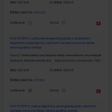
SKU:
CIJENA:
567229
13,60 €
ŠIFRA OMOTA:
500239
Udžbenik
Omot
FOOTSTEPS 2; udžbenik engleskog jezika s dodatnim
digitalnim sadržajima u šestom razredu osnovne škole,
šesta godina učenja
Autor(i):
Olinka Breka Dora Božanić Malić Ivana Marinić Ana Posnjak
Nakladnik:
ŠKOLSKA KNJIGA d.d.
Registarski broj ministarstva:
7013
SKU:
CIJENA:
567244
16,63 €
ŠIFRA OMOTA:
500163
Udžbenik
Omot
FOOTSTEPS 2; radna bilježnica za engleski jezik u šestom
razredu osnovne škole, šesta godina učenja