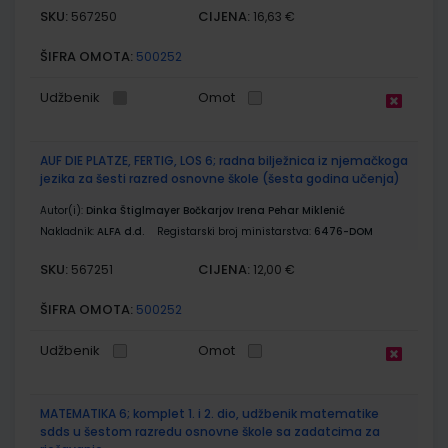
SKU:
CIJENA:
567250
16,63 €
ŠIFRA OMOTA:
500252
Udžbenik
Omot
AUF DIE PLATZE, FERTIG, LOS 6; radna bilježnica iz njemačkoga
jezika za šesti razred osnovne škole (šesta godina učenja)
Autor(i):
Dinka Štiglmayer Bočkarjov Irena Pehar Miklenić
Nakladnik:
ALFA d.d.
Registarski broj ministarstva:
6476-DOM
SKU:
CIJENA:
567251
12,00 €
ŠIFRA OMOTA:
500252
Udžbenik
Omot
MATEMATIKA 6; komplet 1. i 2. dio, udžbenik matematike
sdds u šestom razredu osnovne škole sa zadatcima za