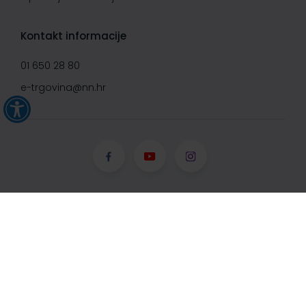
Kontakt informacije
01 650 28 80
e-trgovina@nn.hr
© Narodne novine d.d. 2008-
2026, Sva prava pridržana