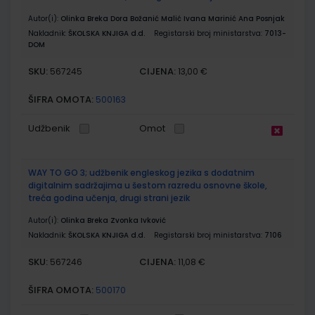
Autor(i):
Olinka Breka Dora Božanić Malić Ivana Marinić Ana Posnjak
Nakladnik:
ŠKOLSKA KNJIGA d.d.
Registarski broj ministarstva:
7013-
DOM
SKU:
CIJENA:
567245
13,00 €
ŠIFRA OMOTA:
500163
Udžbenik
Omot
WAY TO GO 3; udžbenik engleskog jezika s dodatnim
digitalnim sadržajima u šestom razredu osnovne škole,
treća godina učenja, drugi strani jezik
Autor(i):
Olinka Breka Zvonka Ivković
Nakladnik:
ŠKOLSKA KNJIGA d.d.
Registarski broj ministarstva:
7106
SKU:
CIJENA:
567246
11,08 €
ŠIFRA OMOTA:
500170