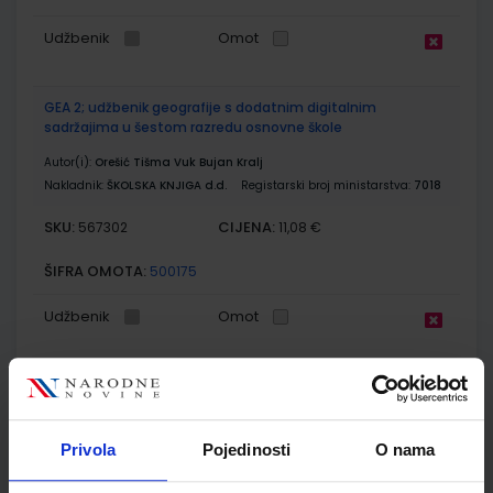
Udžbenik
Omot
GEA 2; udžbenik geografije s dodatnim digitalnim
sadržajima u šestom razredu osnovne škole
Autor(i):
Orešić Tišma Vuk Bujan Kralj
Nakladnik:
ŠKOLSKA KNJIGA d.d.
Registarski broj ministarstva:
7018
SKU:
CIJENA:
567302
11,08 €
ŠIFRA OMOTA:
500175
Udžbenik
Omot
GEA 2; radna bilježnica za geografiju u šestom razredu
osnovne škole
Autor(i):
Orešić Tišma Vuk Bujan Kralj
Privola
Pojedinosti
O nama
Nakladnik:
ŠKOLSKA KNJIGA d.d.
Registarski broj ministarstva:
7018-
DOM