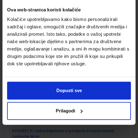
SKU:
CIJENA:
567303
13,60 €
Ova web-stranica koristi kolačiće
Kolačiće upotrebljavamo kako bismo personalizirali
ŠIFRA OMOTA:
500175
sadržaj i oglase, omogućili značajke društvenih medija i
Udžbenik
Omot
analizirali promet. Isto tako, podatke o vašoj upotrebi
naše web-lokacije dijelimo s partnerima za društvene
medije, oglašavanje i analizu, a oni ih mogu kombinirati s
POVIJEST 6; udžbenik iz povijesti za šesti razred osnovne
drugim podacima koje ste im pružili ili koje su prikupili
škole
dok ste upotrebljavali njihove usluge.
Autor(i):
Ante Birin Tomislav Šarlija Danijela Deković
Nakladnik:
ALFA d.d.
Registarski broj ministarstva:
6559
SKU:
CIJENA:
567305
11,08 €
Dopusti sve
ŠIFRA OMOTA:
500179
Prilagodi
Udžbenik
Omot
POVIJEST 6; radna bilježnica iz povijesti za šesti razred
osnovne škole