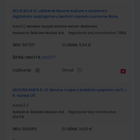
MOJE BOJE 6; udžbenik likovne kulture s dodatnim
digitalnim sadržajima u šestom razredu osnovne škole
Autor(i):
Miroslav Huzjak Kristina Horvat-Blažinović
Nakladnik:
ŠKOLSKA KNJIGA d.d.
Registarski broj ministarstva:
7063
SKU:
CIJENA:
567317
5,54 €
ŠIFRA OMOTA:
500177
Udžbenik
Omot
LIKOVNA MAPA 5 i 6; likovna mapa s kolažnim papirom za 5. i
6. razred OŠ
Autor(i):
/
Nakladnik:
ŠKOLSKA KNJIGA d.d.
Registarski broj ministarstva:
014176
SKU:
CIJENA:
569365
14,00 €