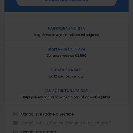
NAGRADNA SMS IGRA
Mogućnost osvajanja neke od 101 nagrade
BESPLATNA DOSTAVA
Za iznose veće od 62,50€
PLAĆANJE NA RATE
do 12 rata bez kamata
10% POPUSTA NA PRIBOR
Kupnjom udžbenika ostvarujete popust na školski pribor
Označi sve radne bilježnice
Označi sve udžbenike (trenutno nije dostupno)
Označi sve omote