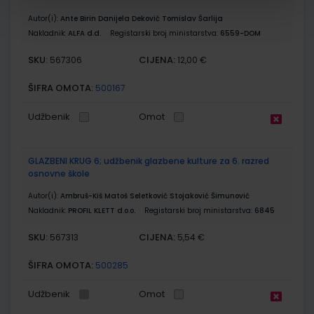
Autor(i):
Ante Birin Danijela Deković Tomislav Šarlija
Nakladnik:
ALFA d.d.
Registarski broj ministarstva:
6559-DOM
SKU:
CIJENA:
567306
12,00 €
ŠIFRA OMOTA:
500167
Udžbenik
Omot
GLAZBENI KRUG 6; udžbenik glazbene kulture za 6. razred
osnovne škole
Autor(i):
Ambruš-Kiš Matoš Seletković Stojaković Šimunović
Nakladnik:
PROFIL KLETT d.o.o.
Registarski broj ministarstva:
6845
SKU:
CIJENA:
567313
5,54 €
ŠIFRA OMOTA:
500285
Udžbenik
Omot