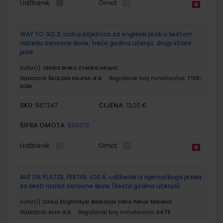
Udžbenik
Omot
WAY TO GO 3; radna bilježnica za engleski jezik u šestom
razredu osnovne škole, treća godina učenja, drugi strani
jezik
Autor(i):
Olinka Breka Zvonka Ivković
Nakladnik:
ŠKOLSKA KNJIGA d.d.
Registarski broj ministarstva:
7106-
DOM
SKU:
CIJENA:
567247
13,00 €
ŠIFRA OMOTA:
500170
Udžbenik
Omot
AUF DIE PLATZE, FERTIG, LOS 6; udžbenik iz njemačkoga jezika
za šesti razred osnovne škole (šesta godina učenja)
Autor(i):
Dinka Štiglmayer Bočkarjov Irena Pehar Miklenić
Nakladnik:
ALFA d.d.
Registarski broj ministarstva:
6476