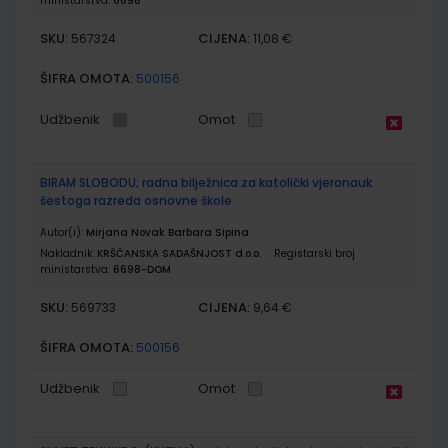
ministarstva:
6698
SKU:
CIJENA:
567324
11,08 €
ŠIFRA OMOTA:
500156
Udžbenik
Omot
BIRAM SLOBODU; radna bilježnica za katolički vjeronauk
šestoga razreda osnovne škole
Autor(i):
Mirjana Novak Barbara Sipina
Nakladnik:
KRŠĆANSKA SADAŠNJOST d.o.o.
Registarski broj
ministarstva:
6698-DOM
SKU:
CIJENA:
569733
9,64 €
ŠIFRA OMOTA:
500156
Udžbenik
Omot