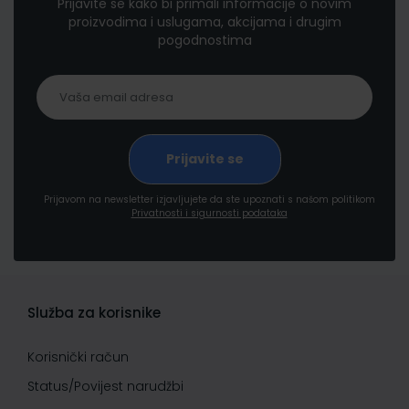
Prijavite se kako bi primali informacije o novim
proizvodima i uslugama, akcijama i drugim
pogodnostima
Prijavom na newsletter izjavljujete da ste upoznati s našom politikom
Privatnosti i sigurnosti podataka
Služba za korisnike
Korisnički račun
Status/Povijest narudžbi