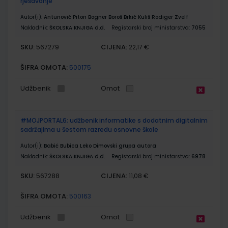
rješavanje
Autor(i):
Antunović Piton Bogner Boroš Brkić Kuliš Rodiger Zvelf
Nakladnik:
ŠKOLSKA KNJIGA d.d.
Registarski broj ministarstva:
7055
SKU:
CIJENA:
567279
22,17 €
ŠIFRA OMOTA:
500175
Udžbenik
Omot
#MOJPORTAL6; udžbenik informatike s dodatnim digitalnim
sadržajima u šestom razredu osnovne škole
Autor(i):
Babić Bubica Leko Dimovski grupa autora
Nakladnik:
ŠKOLSKA KNJIGA d.d.
Registarski broj ministarstva:
6978
SKU:
CIJENA:
567288
11,08 €
ŠIFRA OMOTA:
500163
Udžbenik
Omot