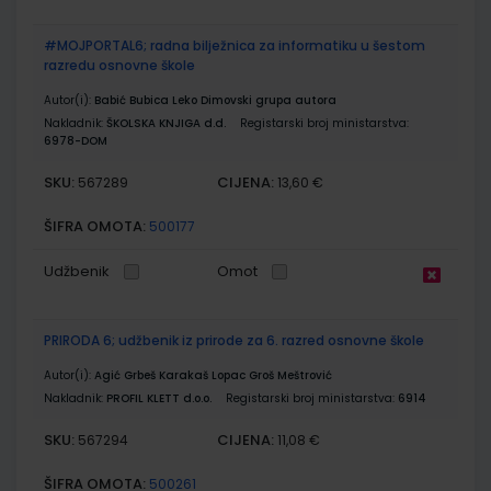
#MOJPORTAL6; radna bilježnica za informatiku u šestom
razredu osnovne škole
Autor(i):
Babić Bubica Leko Dimovski grupa autora
Nakladnik:
ŠKOLSKA KNJIGA d.d.
Registarski broj ministarstva:
6978-DOM
SKU:
CIJENA:
567289
13,60 €
ŠIFRA OMOTA:
500177
Udžbenik
Omot
PRIRODA 6; udžbenik iz prirode za 6. razred osnovne škole
Autor(i):
Agić Grbeš Karakaš Lopac Groš Meštrović
Nakladnik:
PROFIL KLETT d.o.o.
Registarski broj ministarstva:
6914
SKU:
CIJENA:
567294
11,08 €
ŠIFRA OMOTA:
500261