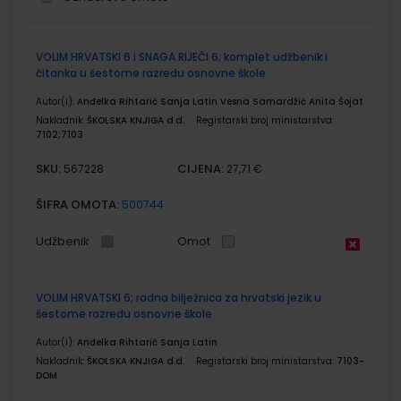
Grupirani
VOLIM HRVATSKI 6 i SNAGA RIJEČI 6; komplet udžbenik i
proizvodi
čitanka u šestome razredu osnovne škole
Autor(i):
Anđelka Rihtarić Sanja Latin Vesna Samardžić Anita Šojat
Nakladnik:
ŠKOLSKA KNJIGA d.d.
Registarski broj ministarstva:
7102;7103
SKU:
CIJENA:
567228
27,71 €
ŠIFRA OMOTA:
500744
Udžbenik
Omot
VOLIM HRVATSKI 6; radna bilježnica za hrvatski jezik u
šestome razredu osnovne škole
Autor(i):
Anđelka Rihtarić Sanja Latin
Nakladnik:
ŠKOLSKA KNJIGA d.d.
Registarski broj ministarstva:
7103-
DOM