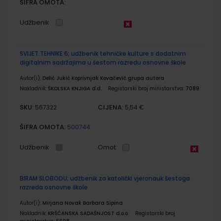
ŠIFRA OMOTA:
Udžbenik
SVIJET TEHNIKE 6; udžbenik tehničke kulture s dodatnim
digitalnim sadržajima u šestom razredu osnovne škole
Autor(i):
Delić Jukić Koprivnjak Kovačević grupa autora
Nakladnik:
ŠKOLSKA KNJIGA d.d.
Registarski broj ministarstva:
7089
SKU:
CIJENA:
567322
5,54 €
ŠIFRA OMOTA:
500744
Udžbenik
Omot
BIRAM SLOBODU; udžbenik za katolički vjeronauk šestoga
razreda osnovne škole
Autor(i):
Mirjana Novak Barbara Sipina
Nakladnik:
KRŠĆANSKA SADAŠNJOST d.o.o.
Registarski broj