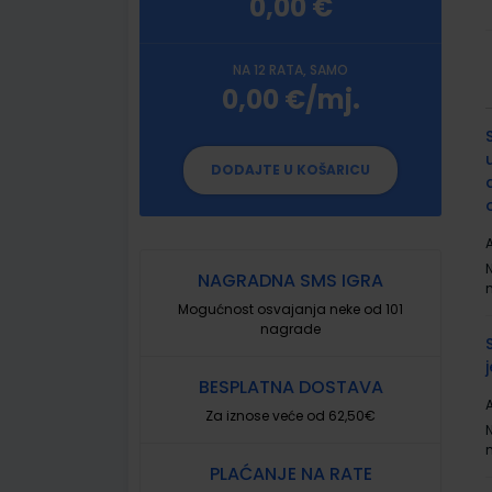
0,00 €
NA 12 RATA, SAMO
0,00 €/mj.
G
p
DODAJTE U KOŠARICU
A
NAGRADNA SMS IGRA
Mogućnost osvajanja neke od 101
nagrade
BESPLATNA DOSTAVA
A
Za iznose veće od 62,50€
PLAĆANJE NA RATE