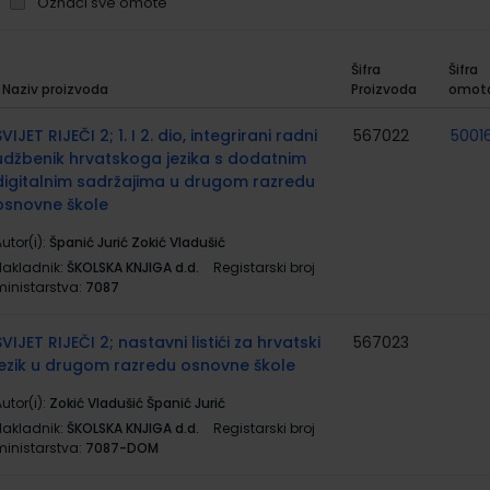
Označi sve omote
Šifra
Šifra
Naziv proizvoda
Proizvoda
omot
rupirani
roizvodi
SVIJET RIJEČI 2; 1. I 2. dio, integrirani radni
567022
50016
udžbenik hrvatskoga jezika s dodatnim
digitalnim sadržajima u drugom razredu
osnovne škole
utor(i):
Španić Jurić Zokić Vladušić
Nakladnik:
ŠKOLSKA KNJIGA d.d.
Registarski broj
ministarstva:
7087
SVIJET RIJEČI 2; nastavni listići za hrvatski
567023
jezik u drugom razredu osnovne škole
utor(i):
Zokić Vladušić Španić Jurić
Nakladnik:
ŠKOLSKA KNJIGA d.d.
Registarski broj
ministarstva:
7087-DOM