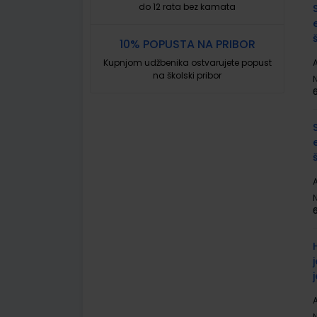
do 12 rata bez kamata
10% POPUSTA NA PRIBOR
Kupnjom udžbenika ostvarujete popust
A
na školski pribor
A
j
A