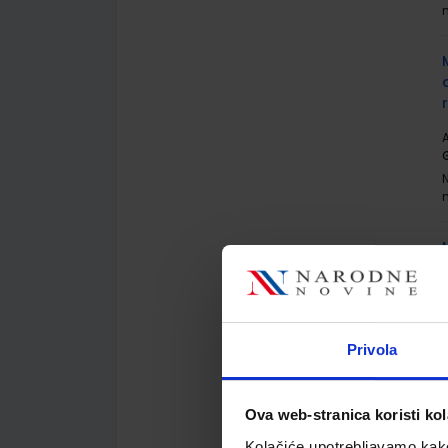
A
G
A
G
Privola
Ova web-stranica koristi kol
Kolačiće upotrebljavamo kako 