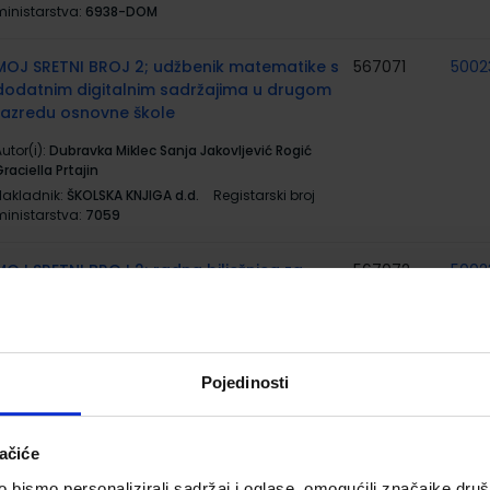
ministarstva:
6938-DOM
MOJ SRETNI BROJ 2; udžbenik matematike s
567071
5002
dodatnim digitalnim sadržajima u drugom
razredu osnovne škole
utor(i):
Dubravka Miklec Sanja Jakovljević Rogić
raciella Prtajin
Nakladnik:
ŠKOLSKA KNJIGA d.d.
Registarski broj
ministarstva:
7059
MOJ SRETNI BROJ 2; radna bilježnica za
567072
5002
matematiku u drugom razredu osnovne
škole
utor(i):
Dubravka Miklec Sanja Jakovljević Rogić
raciella Prtajin
Pojedinosti
Nakladnik:
ŠKOLSKA KNJIGA d.d.
Registarski broj
ministarstva:
7059-DOM
ačiće
MOJ SRETNI BROJ 2; zbirka zadataka za
567073
5002
bismo personalizirali sadržaj i oglase, omogućili značajke društv