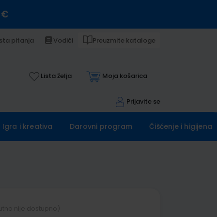
 €
sta pitanja
Vodiči
Preuzmite kataloge
Lista želja
Moja košarica
Prijavite se
Igra i kreativa
Darovni program
Čišćenje i higijena
utno nije dostupno)