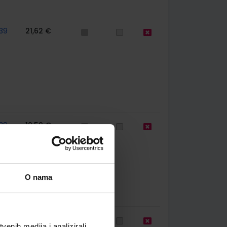
39
21,62 €
39
10,50 €
O nama
39
12,00 €
enih medija i analizirali