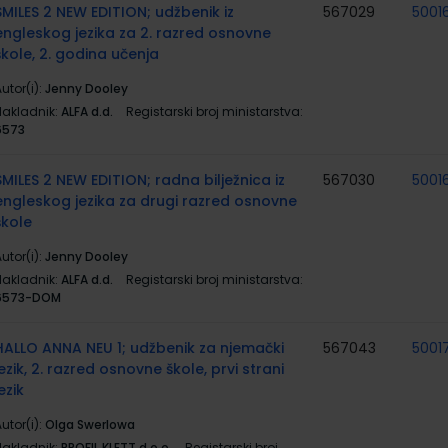
SMILES 2 NEW EDITION; udžbenik iz
567029
5001
engleskog jezika za 2. razred osnovne
škole, 2. godina učenja
utor(i):
Jenny Dooley
Nakladnik:
ALFA d.d.
Registarski broj ministarstva:
6573
SMILES 2 NEW EDITION; radna bilježnica iz
567030
5001
engleskog jezika za drugi razred osnovne
škole
utor(i):
Jenny Dooley
Nakladnik:
ALFA d.d.
Registarski broj ministarstva:
6573-DOM
HALLO ANNA NEU 1; udžbenik za njemački
567043
5001
jezik, 2. razred osnovne škole, prvi strani
ezik
utor(i):
Olga Swerlowa
Nakladnik:
PROFIL KLETT d.o.o.
Registarski broj