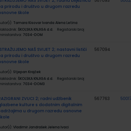
ISTRAŽUJEMO NAŠ SVIJET 2; radna bilježnica
567093
5002
za prirodu i društvo u drugom razredu
osnovne škole
utor(i):
Tamara Kisovar Ivanda Alena Letina
Nakladnik:
ŠKOLSKA KNJIGA d.d.
Registarski broj
ministarstva:
7034-DOM
ISTRAŽUJEMO NAŠ SVIJET 2; nastavni listići
567094
za prirodu i društvo u drugom razredu
osnovne škole
utor(i):
Stjepan Krajček
Nakladnik:
ŠKOLSKA KNJIGA d.d.
Registarski broj
ministarstva:
7034-DOM3
RAZIGRANI ZVUCI 2; radni udžbenik
567763
5001
glazbene kulture s dodatnim digitalnim
sadržajima u drugom razredu osnovne
škole
utor(i):
Vladimir Jandrašek Jelena Ivaci