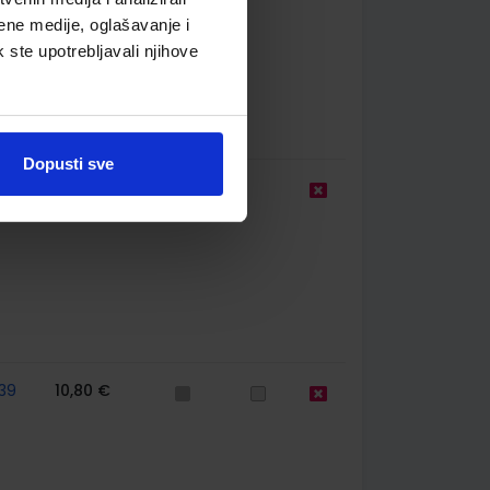
ene medije, oglašavanje i
k ste upotrebljavali njihove
Dopusti sve
9,50 €
39
10,80 €