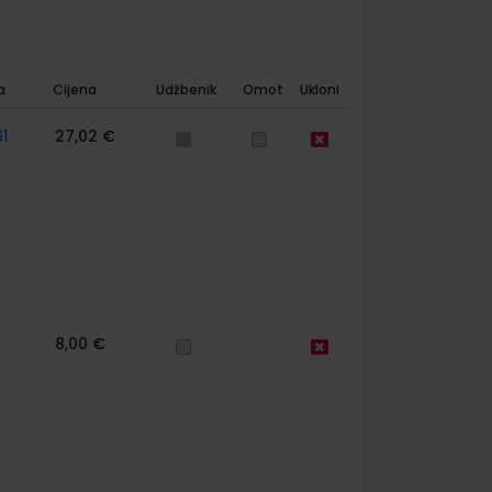
a
Cijena
Udžbenik
Omot
Ukloni
1
27,02 €
8,00 €