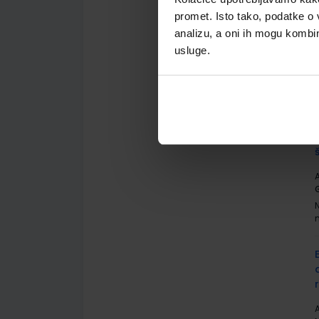
promet. Isto tako, podatke o 
analizu, a oni ih mogu kombini
A
usluge.
G
A
G
A