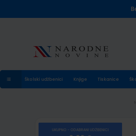
B
Školski udžbenici
Knjige
Tiskanice
Šk
UKUPNO - ODABRANI UDŽBENICI