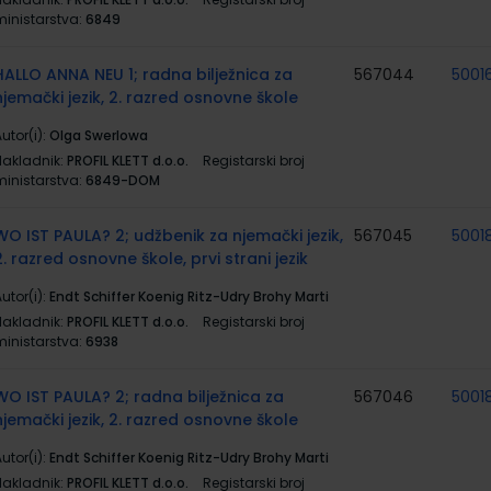
ministarstva:
6849
HALLO ANNA NEU 1; radna bilježnica za
567044
5001
njemački jezik, 2. razred osnovne škole
utor(i):
Olga Swerlowa
Nakladnik:
PROFIL KLETT d.o.o.
Registarski broj
ministarstva:
6849-DOM
WO IST PAULA? 2; udžbenik za njemački jezik,
567045
5001
2. razred osnovne škole, prvi strani jezik
utor(i):
Endt Schiffer Koenig Ritz-Udry Brohy Marti
Nakladnik:
PROFIL KLETT d.o.o.
Registarski broj
ministarstva:
6938
WO IST PAULA? 2; radna bilježnica za
567046
5001
njemački jezik, 2. razred osnovne škole
utor(i):
Endt Schiffer Koenig Ritz-Udry Brohy Marti
Nakladnik:
PROFIL KLETT d.o.o.
Registarski broj