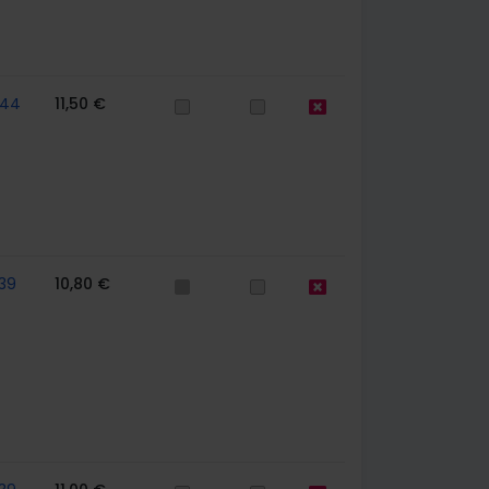
744
11,50 €
39
10,80 €