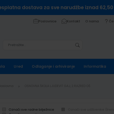
esplatna dostava za sve narudžbe iznad 62,50
Poslovnice
Kontakt
O nama
Če
Pretražite
Pretražite
ola
Ured
Odlaganje i arhiviranje
Informatika
Naslovna
OSNOVNA ŠKOLA LJUDEVIT GAJ, 2.RAZRED OŠ
Označi sve radne bilježnice
Označi sve udžbenike (tren