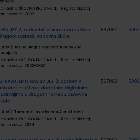
Mihočka
Nakladnik:
ŠKOLSKA KNJIGA d.d.
Registarski broj
ministarstva:
7002
E-SVIJET 2; radna bilježnica informatike u
567080
500
drugom razredu osnovne škole
utor(i):
Josipa Blagus Marijana Šundov Ana
Budojević
Nakladnik:
ŠKOLSKA KNJIGA d.d.
Registarski broj
ministarstva:
7002-DOM
ISTRAŽUJEMO NAŠ SVIJET 2; udžbenik
567092
5002
prirode i društva s dodatnim digitalnim
sadržajima u drugom razredu osnovne
škole
utor(i):
Tamara Kisovar Ivanda Alena Letina
Nakladnik:
ŠKOLSKA KNJIGA d.d.
Registarski broj
ministarstva:
7034