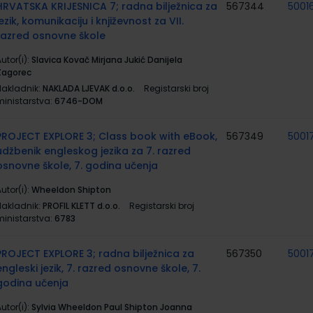
HRVATSKA KRIJESNICA 7; radna bilježnica za
567344
50016
jezik, komunikaciju i književnost za VII.
razred osnovne škole
utor(i):
Slavica Kovač Mirjana Jukić Danijela
Zagorec
Nakladnik:
NAKLADA LJEVAK d.o.o.
Registarski broj
ministarstva:
6746-DOM
PROJECT EXPLORE 3; Class book with eBook,
567349
5001
udžbenik engleskog jezika za 7. razred
osnovne škole, 7. godina učenja
utor(i):
Wheeldon Shipton
Nakladnik:
PROFIL KLETT d.o.o.
Registarski broj
ministarstva:
6783
PROJECT EXPLORE 3; radna bilježnica za
567350
5001
engleski jezik, 7. razred osnovne škole, 7.
godina učenja
utor(i):
Sylvia Wheeldon Paul Shipton Joanna