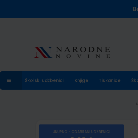
B
Školski udžbenici
Knjige
Tiskanice
Šk
UKUPNO - ODABRANI UDŽBENICI