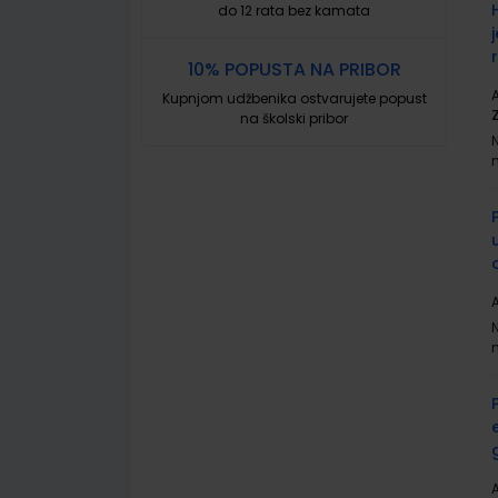
do 12 rata bez kamata
10% POPUSTA NA PRIBOR
A
Kupnjom udžbenika ostvarujete popust
na školski pribor
A
A