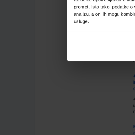
promet. Isto tako, podatke o 
analizu, a oni ih mogu kombini
usluge.
A
A