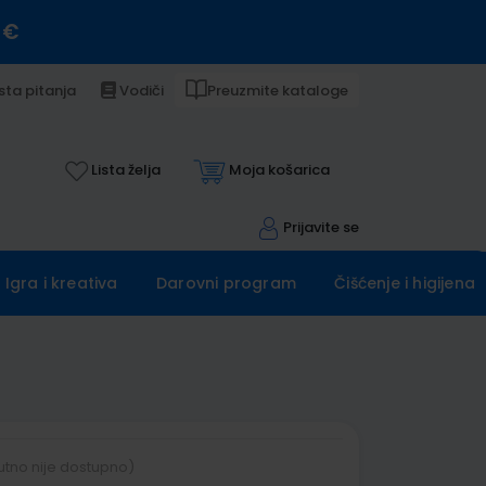
 €
sta pitanja
Vodiči
Preuzmite kataloge
Lista želja
Moja košarica
Prijavite se
Igra i kreativa
Darovni program
Čišćenje i higijena
utno nije dostupno)