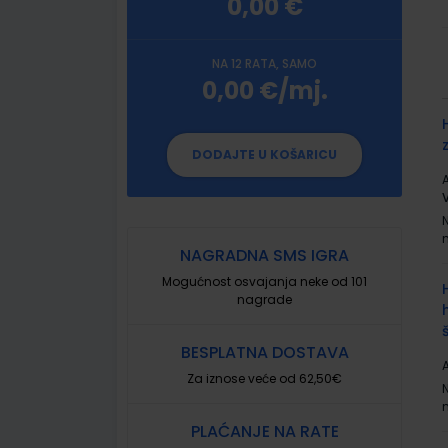
0,00 €
NA 12 RATA, SAMO
0,00 €/mj.
G
p
DODAJTE U KOŠARICU
A
NAGRADNA SMS IGRA
Mogućnost osvajanja neke od 101
nagrade
BESPLATNA DOSTAVA
A
Za iznose veće od 62,50€
PLAĆANJE NA RATE