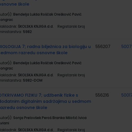
osnovne škole
utor(i):
Bendelja Lukša Roščak Orešković Pavić
Pongrac
Nakladnik:
ŠKOLSKA KNJIGA d.d.
Registarski broj
ministarstva:
5982
BIOLOGIJA 7; radna bilježnica za biologiju u
556207
500
sedmom razredu osnovne škole
utor(i):
Bendelja Lukša Roščak Orešković Pavić
Pongrac
Nakladnik:
ŠKOLSKA KNJIGA d.d.
Registarski broj
ministarstva:
5982-DOM
OTKRIVAMO FIZIKU 7; udžbenik fizike s
556216
5001
dodatnim digitalnim sadržajima u sedmom
razredu osnovne škole
utor(i):
Sonja Prelovšek Peroš Branka Milotić Ivica
Aviani
Nakladnik:
ŠKOLSKA KNJIGA d.d.
Registarski broj