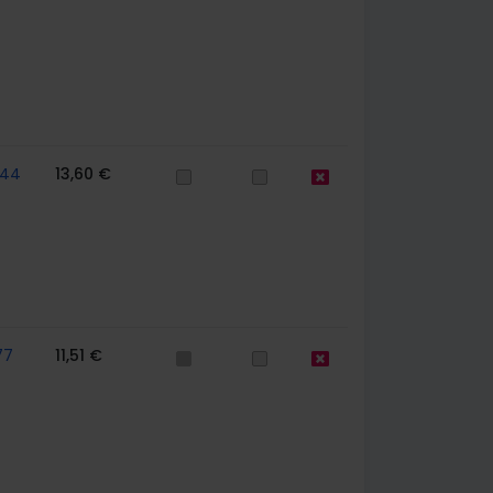
744
13,60 €
77
11,51 €