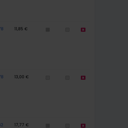
78
11,85 €
78
13,00 €
62
17,77 €