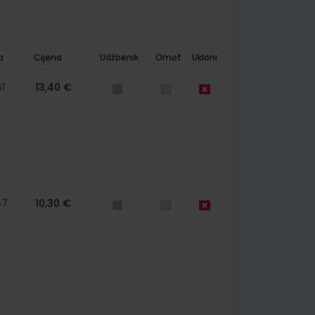
a
Cijena
Udžbenik
Omot
Ukloni
1
13,40 €
57
10,30 €