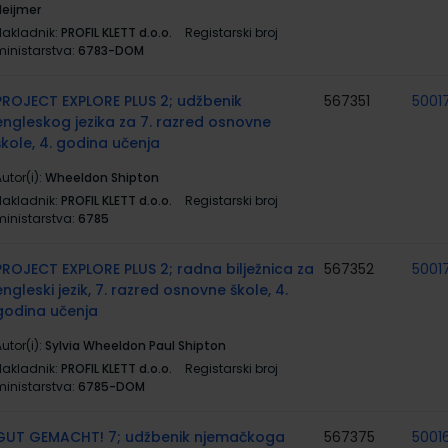
Heijmer
Nakladnik:
PROFIL KLETT d.o.o.
Registarski broj
ministarstva:
6783-DOM
PROJECT EXPLORE PLUS 2; udžbenik
567351
5001
engleskog jezika za 7. razred osnovne
škole, 4. godina učenja
utor(i):
Wheeldon Shipton
Nakladnik:
PROFIL KLETT d.o.o.
Registarski broj
ministarstva:
6785
PROJECT EXPLORE PLUS 2; radna bilježnica za
567352
5001
engleski jezik, 7. razred osnovne škole, 4.
godina učenja
utor(i):
Sylvia Wheeldon Paul Shipton
Nakladnik:
PROFIL KLETT d.o.o.
Registarski broj
ministarstva:
6785-DOM
GUT GEMACHT! 7; udžbenik njemačkoga
567375
5001