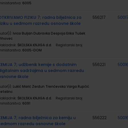
ministarstva:
6005
OTKRIVAMO FIZIKU 7; radna bilježnica za
556217
5001
fiziku u sedmom razredu osnovne škole
utor(i):
Ivica Buljan Dubravka Despoja Erika Tušek
Vrhovec
Nakladnik:
ŠKOLSKA KNJIGA d.d.
Registarski broj
ministarstva:
6005-DOM
KEMIJA 7; udžbenik kemije s dodatnim
556221
5001
digitalnim sadržajima u sedmom razredu
osnovne škole
utor(i):
Lukić Marić Zerdun Trenčevska Varga Rupčić
Petelinc
Nakladnik:
ŠKOLSKA KNJIGA d.d.
Registarski broj
ministarstva:
6091
KEMIJA 7; radna bilježnica za kemiju u
556222
5001
sedmom razredu osnovne škole