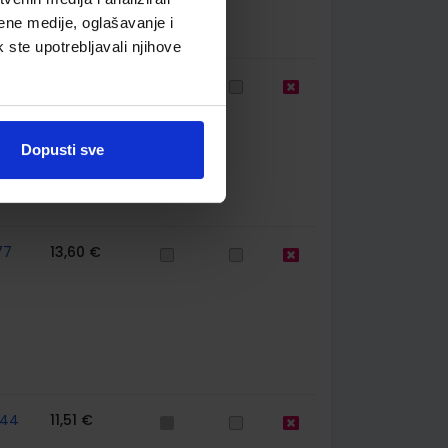
ene medije, oglašavanje i
k ste upotrebljavali njihove
77
11,85 €
Dopusti sve
77
13,60 €
744
11,51 €