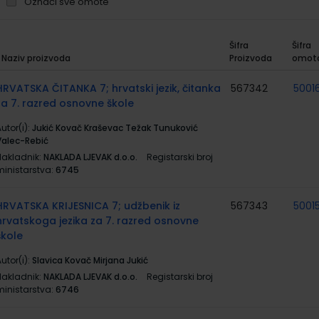
Označi sve omote
Šifra
Šifra
Naziv proizvoda
Proizvoda
omot
rupirani
roizvodi
HRVATSKA ČITANKA 7; hrvatski jezik, čitanka
567342
50016
za 7. razred osnovne škole
utor(i):
Jukić Kovač Kraševac Težak Tunuković
Valec-Rebić
Nakladnik:
NAKLADA LJEVAK d.o.o.
Registarski broj
ministarstva:
6745
HRVATSKA KRIJESNICA 7; udžbenik iz
567343
5001
hrvatskoga jezika za 7. razred osnovne
škole
utor(i):
Slavica Kovač Mirjana Jukić
Nakladnik:
NAKLADA LJEVAK d.o.o.
Registarski broj
ministarstva:
6746