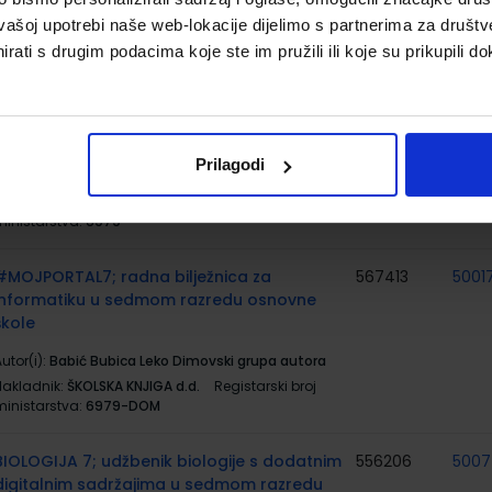
Nakladnik:
PROFIL KLETT d.o.o.
Registarski broj
vašoj upotrebi naše web-lokacije dijelimo s partnerima za društv
ministarstva:
7142;7143
rati s drugim podacima koje ste im pružili ili koje su prikupili do
#MOJPORTAL7; udžbenik informatike s
567412
5001
dodatnim digitalnim sadržajima u sedmom
razredu osnovne škole
Prilagodi
utor(i):
Babić Bubica Leko Dimovski grupa autora
Nakladnik:
ŠKOLSKA KNJIGA d.d.
Registarski broj
ministarstva:
6979
#MOJPORTAL7; radna bilježnica za
567413
5001
informatiku u sedmom razredu osnovne
škole
utor(i):
Babić Bubica Leko Dimovski grupa autora
Nakladnik:
ŠKOLSKA KNJIGA d.d.
Registarski broj
ministarstva:
6979-DOM
BIOLOGIJA 7; udžbenik biologije s dodatnim
556206
500
digitalnim sadržajima u sedmom razredu