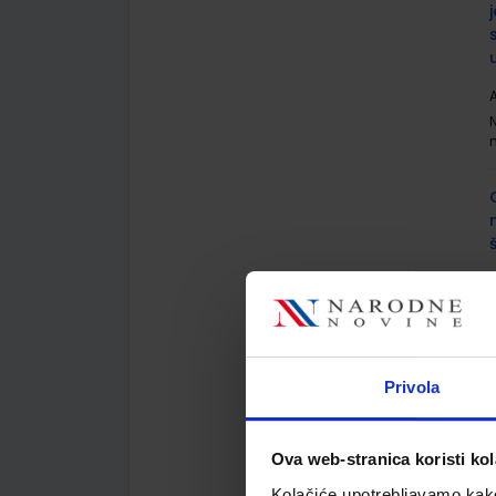
A
A
Privola
Ova web-stranica koristi kol
A
Kolačiće upotrebljavamo kako 