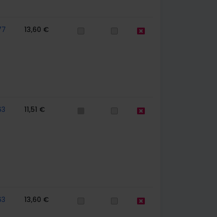
77
13,60 €
63
11,51 €
63
13,60 €