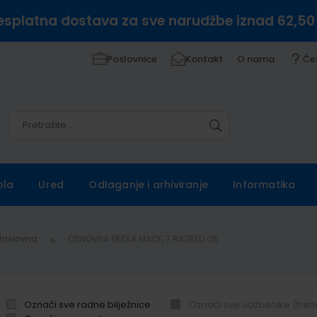
esplatna dostava za sve narudžbe iznad 62,50
Poslovnice
Kontakt
O nama
Če
Pretražite
Pretražite
ola
Ured
Odlaganje i arhiviranje
Informatika
Naslovna
OSNOVNA ŠKOLA MAČE, 7.RAZRED OŠ
Označi sve radne bilježnice
Označi sve udžbenike (tren