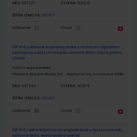
SKU:
CIJENA:
567227
13,60 €
ŠIFRA OMOTA:
500157
Udžbenik
Omot
DIP IN 6; udžbenik engleskog jezika s dodatnim digitalnim
sadržajima u šestom razredu osnovne škole, šesta godina
učenja
Autor(i):
Maja Mardešić
Nakladnik:
ŠKOLSKA KNJIGA d.d.
Registarski broj ministarstva:
6996
SKU:
CIJENA:
567242
18,29 €
ŠIFRA OMOTA:
500163
Udžbenik
Omot
DIP IN 6; radna bilježnica za engleski jezik u šestom razredu
osnovne škole, šesta godina učenja