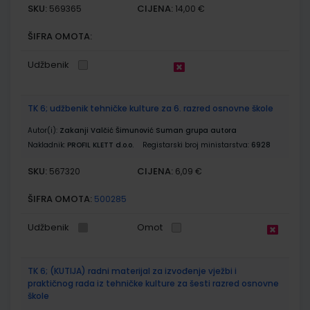
SKU:
CIJENA:
569365
14,00 €
ŠIFRA OMOTA:
Udžbenik
TK 6; udžbenik tehničke kulture za 6. razred osnovne škole
Autor(i):
Zakanji Valčić Šimunović Suman grupa autora
Nakladnik:
PROFIL KLETT d.o.o.
Registarski broj ministarstva:
6928
SKU:
CIJENA:
567320
6,09 €
ŠIFRA OMOTA:
500285
Udžbenik
Omot
TK 6; (KUTIJA) radni materijal za izvođenje vježbi i
praktičnog rada iz tehničke kulture za šesti razred osnovne
škole