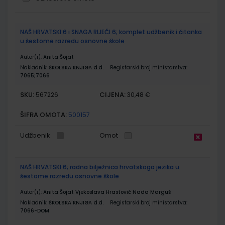
Grupirani
NAŠ HRVATSKI 6 i SNAGA RIJEČI 6; komplet udžbenik i čitanka
proizvodi
u šestome razredu osnovne škole
Autor(i):
Anita Šojat
Nakladnik:
ŠKOLSKA KNJIGA d.d.
Registarski broj ministarstva:
7065;7066
SKU:
CIJENA:
567226
30,48 €
ŠIFRA OMOTA:
500157
Udžbenik
Omot
NAŠ HRVATSKI 6; radna bilježnica hrvatskoga jezika u
šestome razredu osnovne škole
Autor(i):
Anita Šojat Vjekoslava Hrastović Nada Marguš
Nakladnik:
ŠKOLSKA KNJIGA d.d.
Registarski broj ministarstva:
7066-DOM