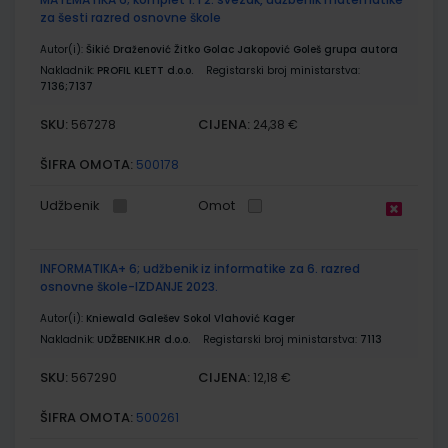
za šesti razred osnovne škole
Autor(i):
Šikić Draženović Žitko Golac Jakopović Goleš grupa autora
Nakladnik:
PROFIL KLETT d.o.o.
Registarski broj ministarstva:
7136;7137
SKU:
CIJENA:
567278
24,38 €
ŠIFRA OMOTA:
500178
Udžbenik
Omot
INFORMATIKA+ 6; udžbenik iz informatike za 6. razred
osnovne škole-IZDANJE 2023.
Autor(i):
Kniewald Galešev Sokol Vlahović Kager
Nakladnik:
UDŽBENIK.HR d.o.o.
Registarski broj ministarstva:
7113
SKU:
CIJENA:
567290
12,18 €
ŠIFRA OMOTA:
500261