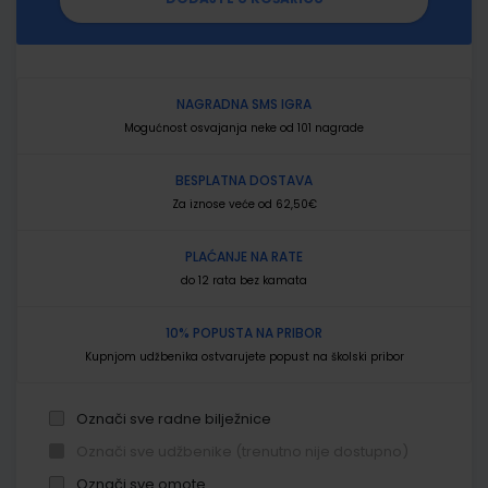
NAGRADNA SMS IGRA
Mogućnost osvajanja neke od 101 nagrade
BESPLATNA DOSTAVA
Za iznose veće od 62,50€
PLAĆANJE NA RATE
do 12 rata bez kamata
10% POPUSTA NA PRIBOR
Kupnjom udžbenika ostvarujete popust na školski pribor
Označi sve radne bilježnice
Označi sve udžbenike (trenutno nije dostupno)
Označi sve omote