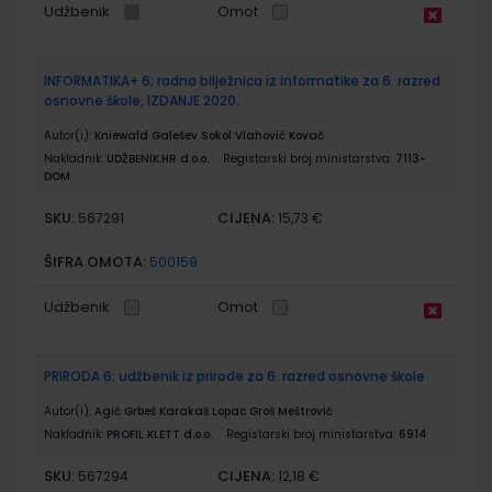
Udžbenik
Omot
INFORMATIKA+ 6; radna bilježnica iz informatike za 6. razred
osnovne škole, IZDANJE 2020.
Autor(i):
Kniewald Galešev Sokol Vlahović Kovač
Nakladnik:
UDŽBENIK.HR d.o.o.
Registarski broj ministarstva:
7113-
DOM
SKU:
CIJENA:
567291
15,73 €
ŠIFRA OMOTA:
500159
Udžbenik
Omot
PRIRODA 6; udžbenik iz prirode za 6. razred osnovne škole
Autor(i):
Agić Grbeš Karakaš Lopac Groš Meštrović
Nakladnik:
PROFIL KLETT d.o.o.
Registarski broj ministarstva:
6914
SKU:
CIJENA:
567294
12,18 €