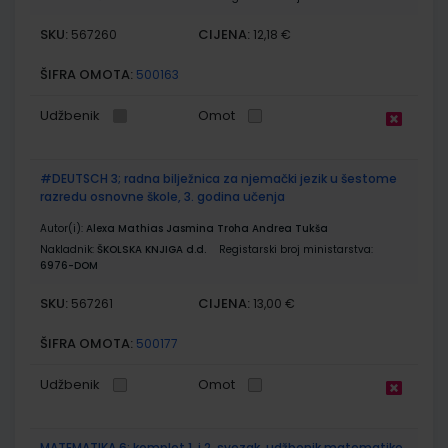
SKU:
CIJENA:
567260
12,18 €
ŠIFRA OMOTA:
500163
Udžbenik
Omot
#DEUTSCH 3; radna bilježnica za njemački jezik u šestome
razredu osnovne škole, 3. godina učenja
Autor(i):
Alexa Mathias Jasmina Troha Andrea Tukša
Nakladnik:
ŠKOLSKA KNJIGA d.d.
Registarski broj ministarstva:
6976-DOM
SKU:
CIJENA:
567261
13,00 €
ŠIFRA OMOTA:
500177
Udžbenik
Omot
MATEMATIKA 6; komplet 1. i 2. svezak, udžbenik matematike