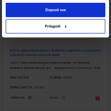
Nakladnik:
ŠKOLSKA KNJIGA d.d.
Registarski broj ministarstva:
7018-
DOM
Dopusti sve
SKU:
CIJENA:
567303
13,60 €
ŠIFRA OMOTA:
500175
Prilagodi
Udžbenik
Omot
KLIO 6; udžbenik povijesti s dodatnim digitalnim sadržajima
u šestom razredu osnovne škole
Autor(i):
Željko Brdal Margita Madunić Kaniški Toni Rajković
Nakladnik:
ŠKOLSKA KNJIGA d.d.
Registarski broj ministarstva:
7040
SKU:
CIJENA:
567309
12,18 €
ŠIFRA OMOTA:
500163
Udžbenik
Omot