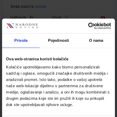
ŠIFRA OMOTA:
500261
Udžbenik
Omot
GEA 2; udžbenik geografije s dodatnim digitalnim
sadržajima u šestom razredu osnovne škole
Privola
Pojedinosti
O nama
Autor(i):
Orešić Tišma Vuk Bujan Kralj
Nakladnik:
ŠKOLSKA KNJIGA d.d.
Registarski broj ministarstva:
7018
Ova web-stranica koristi kolačiće
SKU:
CIJENA:
567302
12,18 €
Kolačiće upotrebljavamo kako bismo personalizirali
ŠIFRA OMOTA:
500175
sadržaj i oglase, omogućili značajke društvenih medija i
analizirali promet. Isto tako, podatke o vašoj upotrebi
Udžbenik
Omot
naše web-lokacije dijelimo s partnerima za društvene
medije, oglašavanje i analizu, a oni ih mogu kombinirati s
drugim podacima koje ste im pružili ili koje su prikupili
GEA 2; radna bilježnica za geografiju u šestom razredu
osnovne škole
dok ste upotrebljavali njihove usluge.
Autor(i):
Orešić Tišma Vuk Bujan Kralj