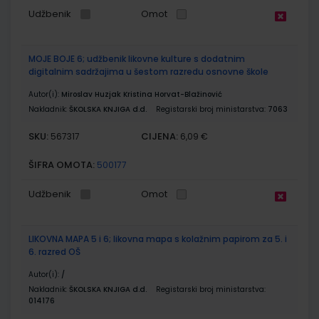
Udžbenik
Omot
MOJE BOJE 6; udžbenik likovne kulture s dodatnim
digitalnim sadržajima u šestom razredu osnovne škole
Autor(i):
Miroslav Huzjak Kristina Horvat-Blažinović
Nakladnik:
ŠKOLSKA KNJIGA d.d.
Registarski broj ministarstva:
7063
SKU:
CIJENA:
567317
6,09 €
ŠIFRA OMOTA:
500177
Udžbenik
Omot
LIKOVNA MAPA 5 i 6; likovna mapa s kolažnim papirom za 5. i
6. razred OŠ
Autor(i):
/
Nakladnik:
ŠKOLSKA KNJIGA d.d.
Registarski broj ministarstva:
014176