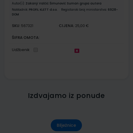
Autor(i):
Zakanji Valčić Šimunović Suman grupa autora
Nakladnik:
PROFIL KLETT d.o.o.
Registarski broj ministarstva:
6928-
DOM
SKU:
CIJENA:
567321
25,00 €
ŠIFRA OMOTA:
Udžbenik
Izdvajamo iz ponude
Bilježnice