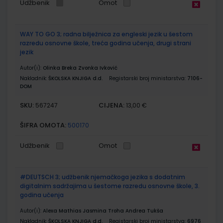
Udžbenik
Omot
WAY TO GO 3; radna bilježnica za engleski jezik u šestom
razredu osnovne škole, treća godina učenja, drugi strani
jezik
Autor(i):
Olinka Breka Zvonka Ivković
Nakladnik:
ŠKOLSKA KNJIGA d.d.
Registarski broj ministarstva:
7106-
DOM
SKU:
CIJENA:
567247
13,00 €
ŠIFRA OMOTA:
500170
Udžbenik
Omot
#DEUTSCH 3; udžbenik njemačkoga jezika s dodatnim
digitalnim sadržajima u šestome razredu osnovne škole, 3.
godina učenja
Autor(i):
Alexa Mathias Jasmina Troha Andrea Tukša
Nakladnik:
ŠKOLSKA KNJIGA d.d.
Registarski broj ministarstva:
6976