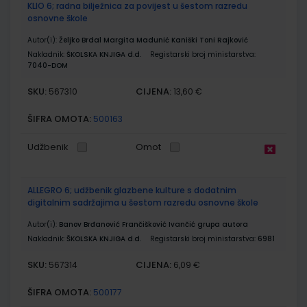
KLIO 6; radna bilježnica za povijest u šestom razredu
osnovne škole
Autor(i):
Željko Brdal Margita Madunić Kaniški Toni Rajković
Nakladnik:
ŠKOLSKA KNJIGA d.d.
Registarski broj ministarstva:
7040-DOM
SKU:
CIJENA:
567310
13,60 €
ŠIFRA OMOTA:
500163
Udžbenik
Omot
ALLEGRO 6; udžbenik glazbene kulture s dodatnim
digitalnim sadržajima u šestom razredu osnovne škole
Autor(i):
Banov Brđanović Frančišković Ivančić grupa autora
Nakladnik:
ŠKOLSKA KNJIGA d.d.
Registarski broj ministarstva:
6981
SKU:
CIJENA:
567314
6,09 €
ŠIFRA OMOTA:
500177