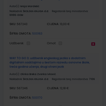
Autor(i):
Maja Mardešić
Nakladnik:
ŠKOLSKA KNJIGA d.d.
Registarski broj ministarstva:
6996-DOM
SKU:
CIJENA:
567243
13,00 €
ŠIFRA OMOTA:
500163
Udžbenik
Omot
WAY TO GO 3; udžbenik engleskog jezika s dodatnim
digitalnim sadržajima u šestom razredu osnovne škole,
treća godina učenja, drugi strani jezik
Autor(i):
Olinka Breka Zvonka Ivković
Nakladnik:
ŠKOLSKA KNJIGA d.d.
Registarski broj ministarstva:
7106
SKU:
CIJENA:
567246
12,18 €
ŠIFRA OMOTA:
500170