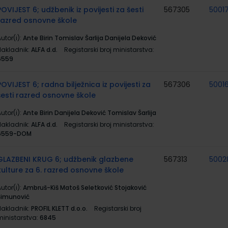
POVIJEST 6; udžbenik iz povijesti za šesti
567305
5001
razred osnovne škole
utor(i):
Ante Birin Tomislav Šarlija Danijela Deković
Nakladnik:
ALFA d.d.
Registarski broj ministarstva:
6559
POVIJEST 6; radna bilježnica iz povijesti za
567306
5001
šesti razred osnovne škole
utor(i):
Ante Birin Danijela Deković Tomislav Šarlija
Nakladnik:
ALFA d.d.
Registarski broj ministarstva:
6559-DOM
GLAZBENI KRUG 6; udžbenik glazbene
567313
5002
kulture za 6. razred osnovne škole
utor(i):
Ambruš-Kiš Matoš Seletković Stojaković
Šimunović
Nakladnik:
PROFIL KLETT d.o.o.
Registarski broj
ministarstva:
6845