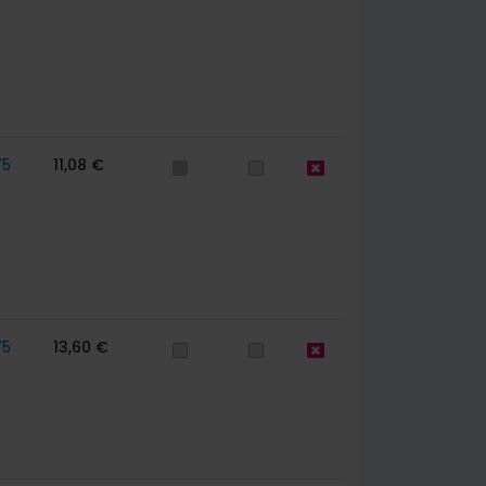
75
11,08 €
75
13,60 €