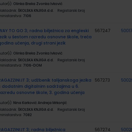
utor(i):
Olinka Breka Zvonka Ivković
Nakladnik:
ŠKOLSKA KNJIGA d.d.
Registarski broj
ministarstva:
7106
WAY TO GO 3; radna bilježnica za engleski
567247
5001
jezik u šestom razredu osnovne škole, treća
godina učenja, drugi strani jezik
utor(i):
Olinka Breka Zvonka Ivković
Nakladnik:
ŠKOLSKA KNJIGA d.d.
Registarski broj
ministarstva:
7106-DOM
RAGAZZINI.IT 3; udžbenik talijanskoga jezika
567273
5002
s dodatnim digitalnim sadržajima u 6.
razredu osnovne škole, 3. godina učenja
utor(i):
Nina Karković Andreja Mrkonjić
Nakladnik:
ŠKOLSKA KNJIGA d.d.
Registarski broj
ministarstva:
7082
RAGAZZINI.IT 3; radna bilježnica
567274
5002