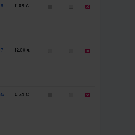
79
11,08 €
67
12,00 €
85
5,54 €