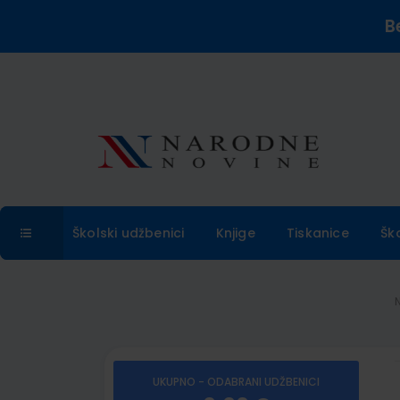
B
Školski udžbenici
Knjige
Tiskanice
Šk
UKUPNO - ODABRANI UDŽBENICI