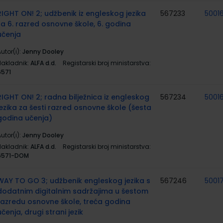
RIGHT ON! 2; udžbenik iz engleskog jezika
567233
5001
za 6. razred osnovne škole, 6. godina
učenja
utor(i):
Jenny Dooley
Nakladnik:
ALFA d.d.
Registarski broj ministarstva:
6571
RIGHT ON! 2; radna bilježnica iz engleskog
567234
5001
jezika za šesti razred osnovne škole (šesta
godina učenja)
utor(i):
Jenny Dooley
Nakladnik:
ALFA d.d.
Registarski broj ministarstva:
6571-DOM
WAY TO GO 3; udžbenik engleskog jezika s
567246
5001
dodatnim digitalnim sadržajima u šestom
razredu osnovne škole, treća godina
učenja, drugi strani jezik