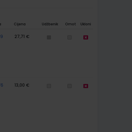
a
Cijena
Udžbenik
Omot
Ukloni
59
27,71 €
76
13,00 €