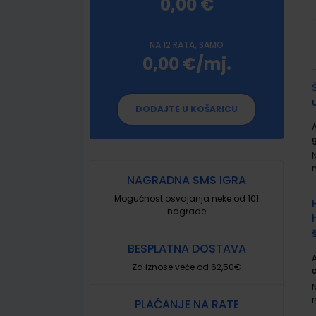
0,00 €
NA 12 RATA, SAMO
0,00 €/mj.
G
p
DODAJTE U KOŠARICU
A
NAGRADNA SMS IGRA
Mogućnost osvajanja neke od 101
nagrade
BESPLATNA DOSTAVA
A
Za iznose veće od 62,50€
PLAĆANJE NA RATE