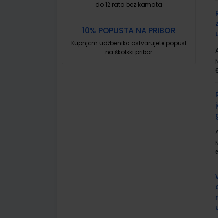
do 12 rata bez kamata
10% POPUSTA NA PRIBOR
Kupnjom udžbenika ostvarujete popust
A
na školski pribor
A