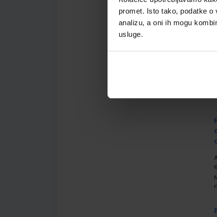
promet. Isto tako, podatke o 
analizu, a oni ih mogu kombini
usluge.
A
S
A