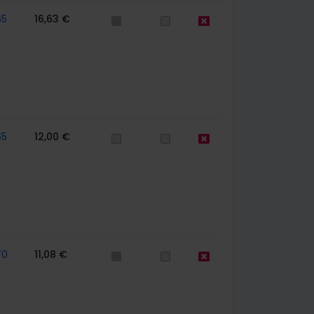
65
16,63 €
65
12,00 €
70
11,08 €