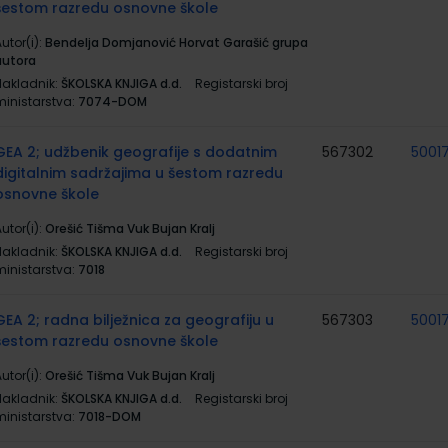
šestom razredu osnovne škole
utor(i):
Bendelja Domjanović Horvat Garašić grupa
autora
Nakladnik:
ŠKOLSKA KNJIGA d.d.
Registarski broj
ministarstva:
7074-DOM
GEA 2; udžbenik geografije s dodatnim
567302
5001
digitalnim sadržajima u šestom razredu
osnovne škole
utor(i):
Orešić Tišma Vuk Bujan Kralj
Nakladnik:
ŠKOLSKA KNJIGA d.d.
Registarski broj
ministarstva:
7018
GEA 2; radna bilježnica za geografiju u
567303
5001
šestom razredu osnovne škole
utor(i):
Orešić Tišma Vuk Bujan Kralj
Nakladnik:
ŠKOLSKA KNJIGA d.d.
Registarski broj
ministarstva:
7018-DOM