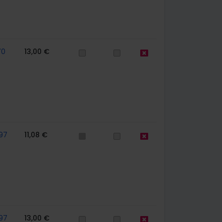
70
13,00 €
97
11,08 €
97
13,00 €