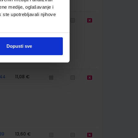
ene medije, oglašavanje i
k ste upotrebljavali njihove
85
11,00 €
Dopusti sve
44
11,08 €
39
13,60 €