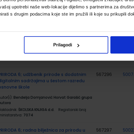
ministarstva:
6863
vašoj upotrebi naše web-lokacije dijelimo s partnerima za društv
rati s drugim podacima koje ste im pružili ili koje su prikupili do
INFORMATIKA 6; radna bilježnica za
567287
5002
informatiku u šestom razredu osnovne
škole
utor(i):
Deljac Gregurić Hajdinjak Počuča Rakić
Prilagodi
vetličić
Nakladnik:
PROFIL KLETT d.o.o.
Registarski broj
ministarstva:
6863-DOM
PRIRODA 6; udžbenik prirode s dodatnim
567296
5007
digitalnim sadržajima u šestom razredu
osnovne škole
utor(i):
Bendelja Domjanović Horvat Garašić grupa
autora
Nakladnik:
ŠKOLSKA KNJIGA d.d.
Registarski broj
ministarstva:
7074
PRIRODA 6; radna bilježnica za prirodu u
567297
5002