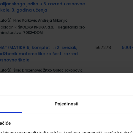
talijanskoga jezika u 6. razredu osnovne
škole, 3. godina učenja
utor(i):
Nina Karković Andreja Mrkonjić
Nakladnik:
ŠKOLSKA KNJIGA d.d.
Registarski broj
ministarstva:
7082-DOM
MATEMATIKA 6; komplet 1. i 2. svezak,
567278
5001
udžbenik matematike za šesti razred
osnovne škole
utor(i):
Šikić Draženović Žitko Golac Jakopović
Goleš grupa autora
Nakladnik:
PROFIL KLETT d.o.o.
Registarski broj
ministarstva:
7136;7137
INFORMATIKA 6; udžbenik za 6. razred
567286
5002
Pojedinosti
osnovne škole
utor(i):
Deljac Gregurić Hajdinjak Počuča Rakić
ačiće
vetličić
Nakladnik:
PROFIL KLETT d.o.o.
Registarski broj
bismo personalizirali sadržaj i oglase, omogućili značajke društv