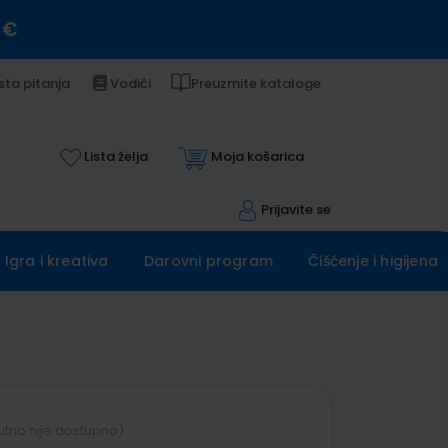
 €
sta pitanja
Vodiči
Preuzmite kataloge
Lista želja
Moja košarica
Prijavite se
Igra i kreativa
Darovni program
Čišćenje i higijena
utno nije dostupno)