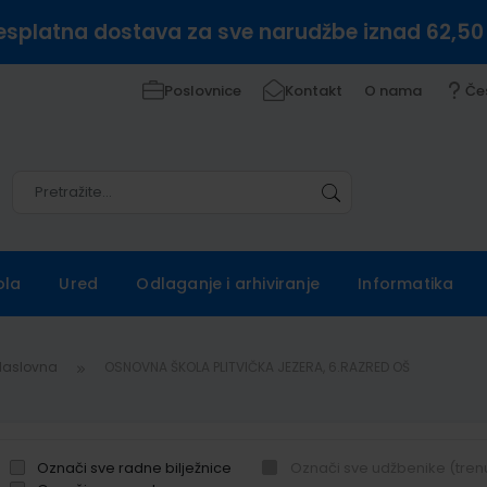
esplatna dostava za sve narudžbe iznad 62,50
Poslovnice
Kontakt
O nama
Če
Pretražite
Pretražite
ola
Ured
Odlaganje i arhiviranje
Informatika
Naslovna
OSNOVNA ŠKOLA PLITVIČKA JEZERA, 6.RAZRED OŠ
Označi sve radne bilježnice
Označi sve udžbenike (tren