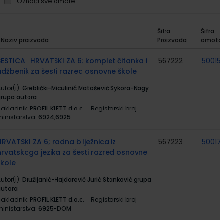
Označi sve omote
Šifra
Šifra
Naziv proizvoda
Proizvoda
omot
rupirani
roizvodi
ŠESTICA i HRVATSKI ZA 6; komplet čitanka i
567222
5001
udžbenik za šesti razred osnovne škole
utor(i):
Greblički-Miculinić Matošević Sykora-Nagy
grupa autora
Nakladnik:
PROFIL KLETT d.o.o.
Registarski broj
ministarstva:
6924;6925
HRVATSKI ZA 6; radna bilježnica iz
567223
5001
hrvatskoga jezika za šesti razred osnovne
škole
utor(i):
Družijanić-Hajdarević Jurić Stanković grupa
autora
Nakladnik:
PROFIL KLETT d.o.o.
Registarski broj
ministarstva:
6925-DOM