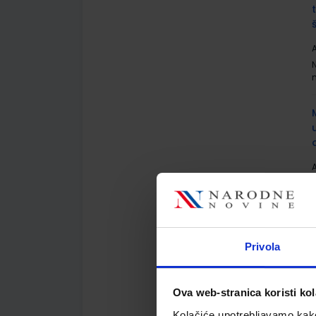
A
A
Privola
A
Ova web-stranica koristi kol
S
Kolačiće upotrebljavamo kako 