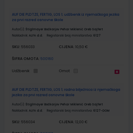
AUF DIE PLDTZE, FERTIG, LOS 1; udžbenik iz njemačkoga jezika
za prvi razred osnovne škole
Autor(i):
Štiglmayer Bočkarjov Pehar Miklenić Oreb Sajfert
Nakladnik:
ALFA d.d.
Registarski broj ministarstva:
6127
SKU:
CIJENA:
556033
10,50 €
ŠIFRA OMOTA:
500160
Udžbenik
Omot
AUF DIE PLDTZE, FERTIG, LOS 1; radna bilježnica iz njemačkoga
jezika za prvi razred osnovne škole
Autor(i):
Štiglmayer Bočkarjov Pehar Miklenić Oreb Sajfert
Nakladnik:
ALFA d.d.
Registarski broj ministarstva:
6127-DOM
SKU:
CIJENA:
556034
12,00 €