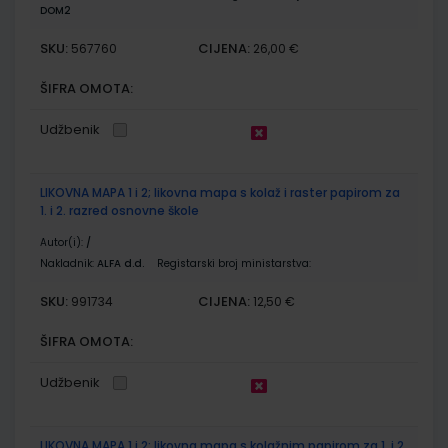
DOM2
SKU:
CIJENA:
567760
26,00 €
ŠIFRA OMOTA:
Udžbenik
LIKOVNA MAPA 1 i 2; likovna mapa s kolaž i raster papirom za
1. i 2. razred osnovne škole
Autor(i):
/
Nakladnik:
ALFA d.d.
Registarski broj ministarstva:
SKU:
CIJENA:
991734
12,50 €
ŠIFRA OMOTA:
Udžbenik
LIKOVNA MAPA 1 i 2; likovna mapa s kolažnim papirom za 1. i 2.