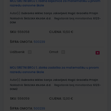
MOJ SRETNI BROJ 1; radna bilježnica za matematiku u prvom
razredu osnovne škole
Autor(i):
Dubravka Miklec Sanja Jakovljević Rogić Graciella Prtajin
Nakladnik:
ŠKOLSKA KNJIGA d.d.
Registarski broj ministarstva:
6123-
DOM
SKU:
CIJENA:
556058
10,50 €
ŠIFRA OMOTA:
500239
Udžbenik
Omot
MOJ SRETNI BROJ 1; zbirka zadatka za matematiku u prvom
razredu osnovne škole
Autor(i):
Dubravka Miklec Sanja Jakovljević Rogić Graciella Prtajin
Nakladnik:
ŠKOLSKA KNJIGA d.d.
Registarski broj ministarstva:
6123-
DOM2
SKU:
CIJENA:
556059
12,00 €
ŠIFRA OMOTA:
500239