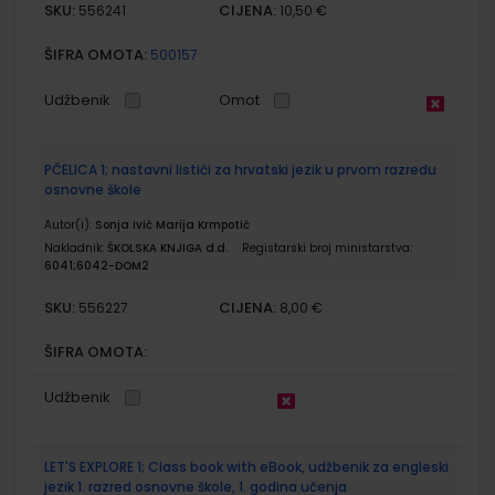
SKU:
CIJENA:
556241
10,50 €
ŠIFRA OMOTA:
500157
Udžbenik
Omot
PČELICA 1; nastavni listići za hrvatski jezik u prvom razredu
osnovne škole
Autor(i):
Sonja Ivić Marija Krmpotić
Nakladnik:
ŠKOLSKA KNJIGA d.d.
Registarski broj ministarstva:
6041;6042-DOM2
SKU:
CIJENA:
556227
8,00 €
ŠIFRA OMOTA:
Udžbenik
LET'S EXPLORE 1; Class book with eBook, udžbenik za engleski
jezik 1. razred osnovne škole, 1. godina učenja