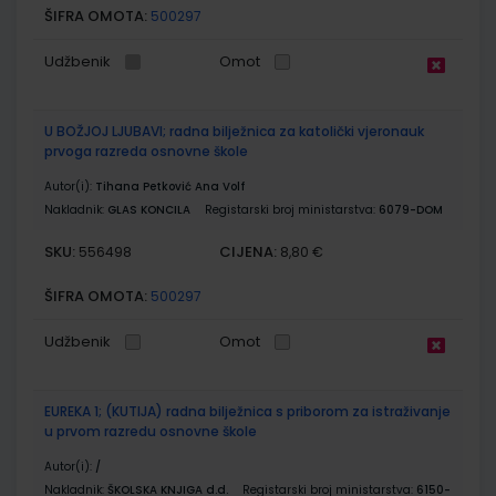
ŠIFRA OMOTA:
500297
Udžbenik
Omot
U BOŽJOJ LJUBAVI; radna bilježnica za katolički vjeronauk
prvoga razreda osnovne škole
Autor(i):
Tihana Petković Ana Volf
Nakladnik:
GLAS KONCILA
Registarski broj ministarstva:
6079-DOM
SKU:
CIJENA:
556498
8,80 €
ŠIFRA OMOTA:
500297
Udžbenik
Omot
EUREKA 1; (KUTIJA) radna bilježnica s priborom za istraživanje
u prvom razredu osnovne škole
Autor(i):
/
Nakladnik:
ŠKOLSKA KNJIGA d.d.
Registarski broj ministarstva:
6150-