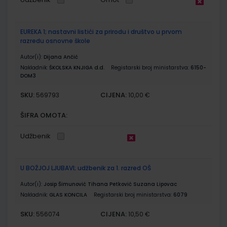
EUREKA 1; nastavni listići za prirodu i društvo u prvom
razredu osnovne škole
Autor(i):
Dijana Ančić
Nakladnik:
ŠKOLSKA KNJIGA d.d.
Registarski broj ministarstva:
6150-
DOM3
SKU:
CIJENA:
569793
10,00 €
ŠIFRA OMOTA:
Udžbenik
U BOŽJOJ LJUBAVI; udžbenik za 1. razred OŠ
Autor(i):
Josip Šimunović Tihana Petković Suzana Lipovac
Nakladnik:
GLAS KONCILA
Registarski broj ministarstva:
6079
SKU:
CIJENA:
556074
10,50 €