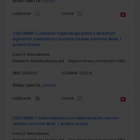
ŠIFRA OMOTA:
500167
Udžbenik
Omot
CIAO BIMBI! 1; udžbenik talijanskoga jezika s dodatnim
digitalnim sadržajima u prvome razredu osnovne škole, 1.
godina učenja
Autor(i):
Nina Karković
Nakladnik:
ŠKOLSKA KNJIGA d.d.
Registarski broj ministarstva:
6153
SKU:
CIJENA:
556043
10,50 €
ŠIFRA OMOTA:
500297
Udžbenik
Omot
CIAO BIMBI! 1; radna bilježnica za talijanski jezik u prvom
razredu osnovne škole, 1. godina učenja
Autor(i):
Nina Karkovć