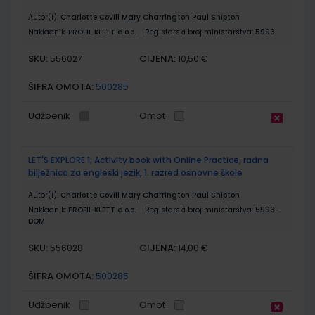
Autor(i):
Charlotte Covill Mary Charrington Paul Shipton
Nakladnik:
PROFIL KLETT d.o.o.
Registarski broj ministarstva:
5993
SKU:
CIJENA:
556027
10,50 €
ŠIFRA OMOTA:
500285
Udžbenik
Omot
LET'S EXPLORE 1; Activity book with Online Practice, radna
bilježnica za engleski jezik, 1. razred osnovne škole
Autor(i):
Charlotte Covill Mary Charrington Paul Shipton
Nakladnik:
PROFIL KLETT d.o.o.
Registarski broj ministarstva:
5993-
DOM
SKU:
CIJENA:
556028
14,00 €
ŠIFRA OMOTA:
500285
Udžbenik
Omot