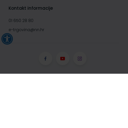
Kontakt informacije
01 650 28 80
e-trgovina@nn.hr
© Narodne novine d.d. 2008-
2026, Sva prava pridržana