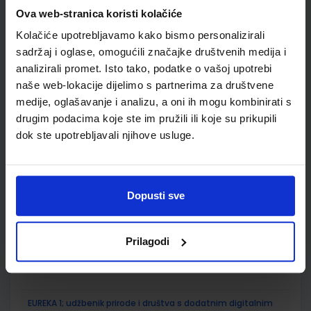
Ova web-stranica koristi kolačiće
SKU:
CIJENA:
567002
10,80 €
Kolačiće upotrebljavamo kako bismo personalizirali
ŠIFRA OMOTA:
500744
sadržaj i oglase, omogućili značajke društvenih medija i
analizirali promet. Isto tako, podatke o vašoj upotrebi
Udžbenik
Omot
naše web-lokacije dijelimo s partnerima za društvene
medije, oglašavanje i analizu, a oni ih mogu kombinirati s
E-SVIJET 1; radna bilježnica informatike u prvom razredu
drugim podacima koje ste im pružili ili koje su prikupili
osnovne škole
dok ste upotrebljavali njihove usluge.
Autor(i):
Josipa Blagus Marijana Šundov
Nakladnik:
ŠKOLSKA KNJIGA d.d.
Registarski broj ministarstva:
7001-
DOM
Dopusti sve
SKU:
CIJENA:
567003
11,50 €
ŠIFRA OMOTA:
500744
Prilagodi
Udžbenik
Omot
EUREKA 1; udžbenik prirode i društva s dodatnim digitalnim