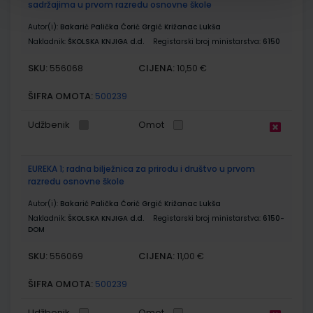
sadržajima u prvom razredu osnovne škole
Autor(i):
Bakarić Palička Ćorić Grgić Križanac Lukša
Nakladnik:
ŠKOLSKA KNJIGA d.d.
Registarski broj ministarstva:
6150
SKU:
CIJENA:
556068
10,50 €
ŠIFRA OMOTA:
500239
Udžbenik
Omot
EUREKA 1; radna bilježnica za prirodu i društvo u prvom
razredu osnovne škole
Autor(i):
Bakarić Palička Ćorić Grgić Križanac Lukša
Nakladnik:
ŠKOLSKA KNJIGA d.d.
Registarski broj ministarstva:
6150-
DOM
SKU:
CIJENA:
556069
11,00 €
ŠIFRA OMOTA:
500239
Udžbenik
Omot