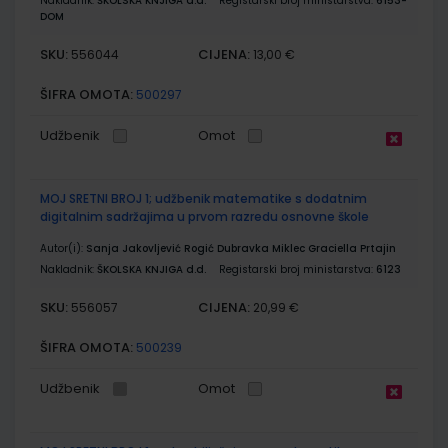
Nakladnik:
ŠKOLSKA KNJIGA d.d.
Registarski broj ministarstva:
6153-
DOM
SKU:
CIJENA:
556044
13,00 €
ŠIFRA OMOTA:
500297
Udžbenik
Omot
MOJ SRETNI BROJ 1; udžbenik matematike s dodatnim
digitalnim sadržajima u prvom razredu osnovne škole
Autor(i):
Sanja Jakovljević Rogić Dubravka Miklec Graciella Prtajin
Nakladnik:
ŠKOLSKA KNJIGA d.d.
Registarski broj ministarstva:
6123
SKU:
CIJENA:
556057
20,99 €
ŠIFRA OMOTA:
500239
Udžbenik
Omot