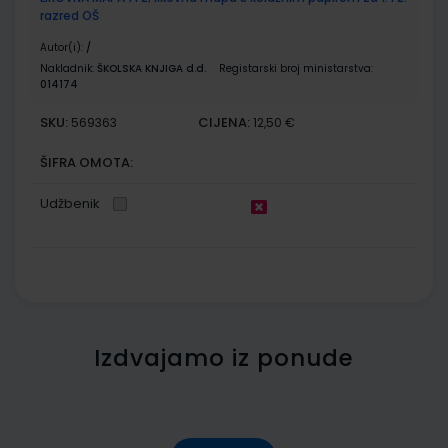
razred OŠ
Autor(i):
/
Nakladnik:
ŠKOLSKA KNJIGA d.d.
Registarski broj ministarstva:
014174
SKU:
CIJENA:
569363
12,50 €
ŠIFRA OMOTA:
Udžbenik
Izdvajamo iz ponude