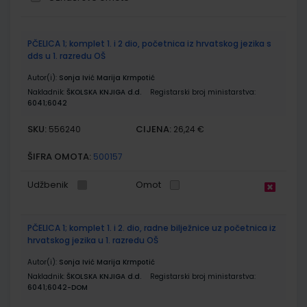
Grupirani
PČELICA 1; komplet 1. i 2 dio, početnica iz hrvatskog jezika s
proizvodi
dds u 1. razredu OŠ
Autor(i):
Sonja Ivić Marija Krmpotić
Nakladnik:
ŠKOLSKA KNJIGA d.d.
Registarski broj ministarstva:
6041;6042
SKU:
CIJENA:
556240
26,24 €
ŠIFRA OMOTA:
500157
Udžbenik
Omot
PČELICA 1; komplet 1. i 2. dio, radne bilježnice uz početnica iz
hrvatskog jezika u 1. razredu OŠ
Autor(i):
Sonja Ivić Marija Krmpotić
Nakladnik:
ŠKOLSKA KNJIGA d.d.
Registarski broj ministarstva:
6041;6042-DOM