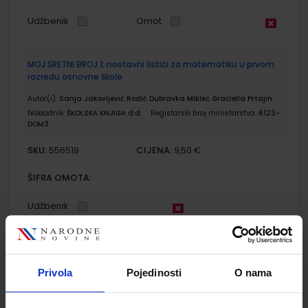
Udžbenik
Omot
MOJ SRETNI BROJ 1; nastavni listići za matematiku u prvom
razredu osnovne škole
Autor(i):
Sanja Jakovljević Rodić Dubravka Miklec Graciella Prtajin
Nakladnik:
ŠKOLSKA KNJIGA d.d.
Registarski broj ministarstva:
6123-
DOM3
SKU:
CIJENA:
556519
9,50 €
ŠIFRA OMOTA:
Udžbenik
E-SVIJET 1; radni udžbenik informatike s dodatnim
digitalnim sadržajima u prvom razredu osnovne škole
Privola
Pojedinosti
O nama
Autor(i):
Blagus Ljubić Klemše Flisar Odorčić Bubica Ružić Mihočka
Nakladnik:
ŠKOLSKA KNJIGA d.d.
Registarski broj ministarstva:
7001