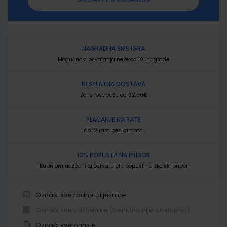
NAGRADNA SMS IGRA
Mogućnost osvajanja neke od 101 nagrade
BESPLATNA DOSTAVA
Za iznose veće od 62,50€
PLAĆANJE NA RATE
do 12 rata bez kamata
10% POPUSTA NA PRIBOR
Kupnjom udžbenika ostvarujete popust na školski pribor
Označi sve radne bilježnice
Označi sve udžbenike (trenutno nije dostupno)
Označi sve omote