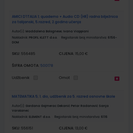
AMICI D'ITALIA 1; quaderno + Audio CD (HR) radna bilježnica
za talijanski, 5.razred, 2.godina učenja
Autor(i):
Maddalena Bolognese; Ivana Viappiani
Nakladnik:
PROFIL KLETT d.o.o.
Registarski broj ministarstva:
6156-
DOM
SKU:
CIJENA:
556485
15,00 €
ŠIFRA OMOTA:
500178
Udžbenik
Omot
MATEMATIKA 5; 1. dio, udžbenik za 5. razred osnovne škole
Autor(i):
Gordana Gojmerac Dekanić Petar Radanović Sanja
Varošanec
Nakladnik:
ELEMENT d.o.o.
Registarski broj ministarstva:
6116
SKU:
CIJENA:
556151
13,00 €