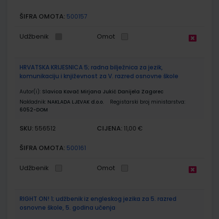
ŠIFRA OMOTA:
500157
Udžbenik
Omot
HRVATSKA KRIJESNICA 5; radna bilježnica za jezik,
komunikaciju i književnost za V. razred osnovne škole
Autor(i):
Slavica Kovač Mirjana Jukić Danijela Zagorec
Nakladnik:
NAKLADA LJEVAK d.o.o.
Registarski broj ministarstva:
6052-DOM
SKU:
CIJENA:
556512
11,00 €
ŠIFRA OMOTA:
500161
Udžbenik
Omot
RIGHT ON! 1; udžbenik iz engleskog jezika za 5. razred
osnovne škole, 5. godina učenja