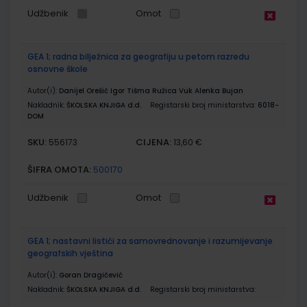
Udžbenik
Omot
GEA 1; radna bilježnica za geografiju u petom razredu
osnovne škole
Autor(i):
Danijel Orešić Igor Tišma Ružica Vuk Alenka Bujan
Nakladnik:
ŠKOLSKA KNJIGA d.d.
Registarski broj ministarstva:
6018-
DOM
SKU:
CIJENA:
556173
13,60 €
ŠIFRA OMOTA:
500170
Udžbenik
Omot
GEA 1; nastavni listići za samovrednovanje i razumijevanje
geografskih vještina
Autor(i):
Goran Dragičević
Nakladnik:
ŠKOLSKA KNJIGA d.d.
Registarski broj ministarstva: