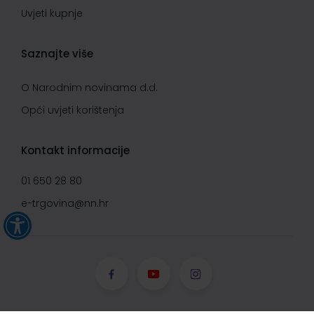
Uvjeti kupnje
Saznajte više
O Narodnim novinama d.d.
Opći uvjeti korištenja
Kontakt informacije
01 650 28 80
e-trgovina@nn.hr