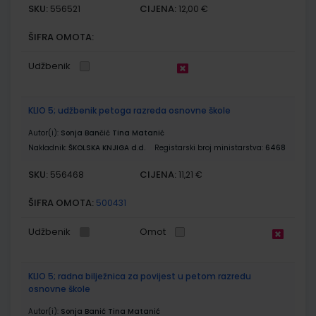
SKU:
CIJENA:
556521
12,00 €
ŠIFRA OMOTA:
Udžbenik
KLIO 5; udžbenik petoga razreda osnovne škole
Autor(i):
Sonja Bančić Tina Matanić
Nakladnik:
ŠKOLSKA KNJIGA d.d.
Registarski broj ministarstva:
6468
SKU:
CIJENA:
556468
11,21 €
ŠIFRA OMOTA:
500431
Udžbenik
Omot
KLIO 5; radna bilježnica za povijest u petom razredu
osnovne škole
Autor(i):
Sonja Banić Tina Matanić