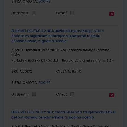
ŠIFRA OMOTA:
500178
Udžbenik
Omot
FLINK MIT DEUTSCH 2 NEU; udžbenik njemačkog jezika s
dodatnim digitalnim sadržajima u petome razredu
osnovne škole, 2. godina učenja
Autor(i):
Plamenka Bernardi-Britvec Jadranka Salopek Jasmina
Troha
Nakladnik:
ŠKOLSKA KNJIGA d.d.
Registarski broj ministarstva:
6134
SKU:
CIJENA:
556132
11,21 €
ŠIFRA OMOTA:
500177
Udžbenik
Omot
FLINK MIT DEUTSCH 2 NEU; radna bilježnica za njemački jezik u
petom razredu osnovne škole, 2. godina učenja
Autor(i):
Plamenka Bernardi-Britvec Jadranka Salopek Jasmina