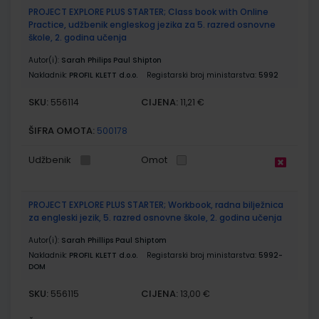
PROJECT EXPLORE PLUS STARTER; Class book with Online
Practice, udžbenik engleskog jezika za 5. razred osnovne
škole, 2. godina učenja
Autor(i):
Sarah Philips Paul Shipton
Nakladnik:
PROFIL KLETT d.o.o.
Registarski broj ministarstva:
5992
SKU:
CIJENA:
556114
11,21 €
ŠIFRA OMOTA:
500178
Udžbenik
Omot
PROJECT EXPLORE PLUS STARTER; Workbook, radna bilježnica
za engleski jezik, 5. razred osnovne škole, 2. godina učenja
Autor(i):
Sarah Phillips Paul Shiptom
Nakladnik:
PROFIL KLETT d.o.o.
Registarski broj ministarstva:
5992-
DOM
SKU:
CIJENA:
556115
13,00 €