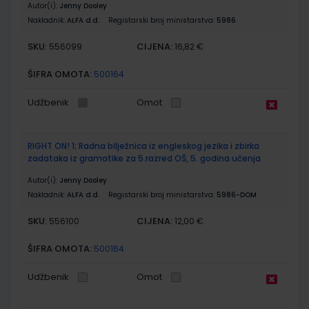
Autor(i):
Jenny Dooley
Nakladnik:
ALFA d.d.
Registarski broj ministarstva:
5986
SKU:
CIJENA:
556099
16,82 €
ŠIFRA OMOTA:
500164
Udžbenik
Omot
RIGHT ON! 1; Radna bilježnica iz engleskog jezika i zbirka
zadataka iz gramatike za 5.razred OŠ, 5. godina učenja
Autor(i):
Jenny Dooley
Nakladnik:
ALFA d.d.
Registarski broj ministarstva:
5986-DOM
SKU:
CIJENA:
556100
12,00 €
ŠIFRA OMOTA:
500164
Udžbenik
Omot