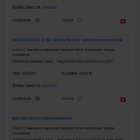
ŠIFRA OMOTA:
500239
Udžbenik
Omot
MATEMATIKA 5; 2. dio, udžbenik za 5. razred osnovne škole
Autor(i):
Gordana Gojmerac Dekanić Petar Radanović Sanja
Varošanec
Nakladnik:
ELEMENT d.o.o.
Registarski broj ministarstva:
6117
SKU:
CIJENA:
556152
13,00 €
ŠIFRA OMOTA:
500239
Udžbenik
Omot
MATEMATIKA 5; radna bilježnica
Autor(i):
Gordana Gojmerac Dekanić Petar Radanović Sanja
Varošanec
Nakladnik:
ELEMENT d.o.o.
Registarski broj ministarstva:
6116-DOM