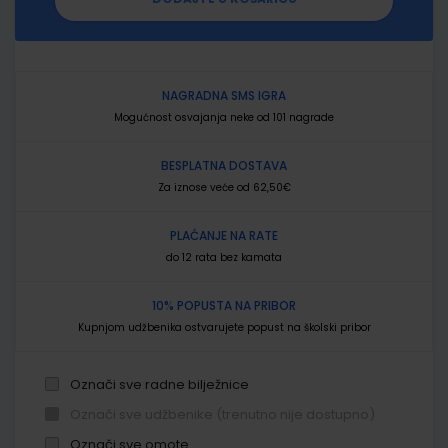
NAGRADNA SMS IGRA
Mogućnost osvajanja neke od 101 nagrade
BESPLATNA DOSTAVA
Za iznose veće od 62,50€
PLAĆANJE NA RATE
do 12 rata bez kamata
10% POPUSTA NA PRIBOR
Kupnjom udžbenika ostvarujete popust na školski pribor
Označi sve radne bilježnice
Označi sve udžbenike (trenutno nije dostupno)
Označi sve omote