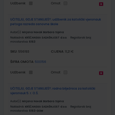
Udžbenik
Omot
UČITELJU, GDJE STANUJEŠ?; udžbenik za katolički vjeronauk
petoga razreda osnovne škole
Autor(i):
Mirjana Novak Barbara Sipina
Nakladnik:
KRŠĆANSKA SADAŠNJOST d.o.o.
Registarski broj
ministarstva:
6163
SKU:
CIJENA:
556193
11,21 €
ŠIFRA OMOTA:
500156
Udžbenik
Omot
UČITELJU, GDJE STANUJEŠ?; radna bilježnica za katolički
vjeronauk 5. r. O.Š.
Autor(i):
Mirjana Novak Barbara Sipina
Nakladnik:
KRŠĆANSKA SADAŠNJOST d.o.o.
Registarski broj
ministarstva:
6163-DOM