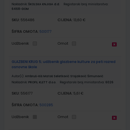
Nakladnik:
ŠKOLSKA KNJIGA d.d.
Registarski broj ministarstva:
6468-DOM
SKU:
CIJENA:
556486
13,60 €
ŠIFRA OMOTA:
500177
Udžbenik
Omot
GLAZBENI KRUG 5; udžbenik glazbene kulture za peti razred
osnovne škole
Autor(i):
Ambruš-Kiš Matoš Seletković Stojaković Šimunović
Nakladnik:
PROFIL KLETT d.o.o.
Registarski broj ministarstva:
6026
SKU:
CIJENA:
556177
5,61 €
ŠIFRA OMOTA:
500285
Udžbenik
Omot