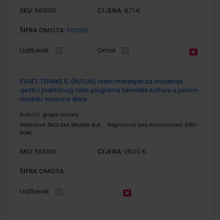
SKU:
CIJENA:
569100
8,71 €
ŠIFRA OMOTA:
500156
Udžbenik
Omot
SVIJET TEHNIKE 5; (KUTIJA) radni materijali za izvođenje
vježbi i praktičnog rada programa tehničke kulture u petom
razredu osnovne škole
Autor(i):
grupa autora
Nakladnik:
ŠKOLSKA KNJIGA d.d.
Registarski broj ministarstva:
6161-
DOM
SKU:
CIJENA:
556186
28,00 €
ŠIFRA OMOTA:
Udžbenik