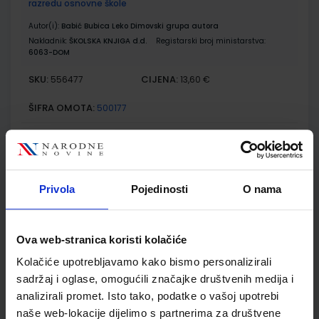
razredu osnovne škole
Autor(i):
Babić Bubica Leko Dimovski grupa autora
Nakladnik:
ŠKOLSKA KNJIGA d.d.
Registarski broj ministarstva:
6063-DOM
SKU:
CIJENA:
556477
13,60 €
ŠIFRA OMOTA:
500177
Udžbenik
Omot
PRIRODA 5; udžbenik iz prirode za peti razred osnovne škole
Privola
Pojedinosti
O nama
Autor(i):
Bastić Begić Bakarić Kralj Golub
Nakladnik:
ALFA d.d.
Registarski broj ministarstva:
6138
Ova web-stranica koristi kolačiće
SKU:
CIJENA:
556157
8,41 €
Kolačiće upotrebljavamo kako bismo personalizirali
ŠIFRA OMOTA:
500160
sadržaj i oglase, omogućili značajke društvenih medija i
analizirali promet. Isto tako, podatke o vašoj upotrebi
Udžbenik
Omot
naše web-lokacije dijelimo s partnerima za društvene