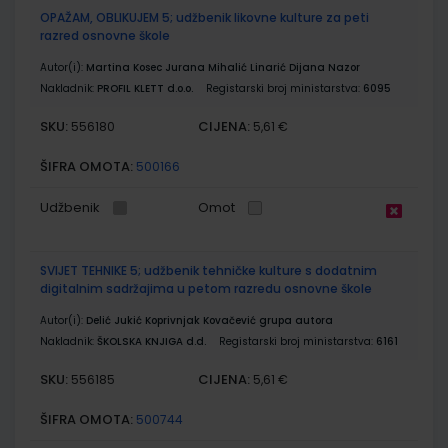
OPAŽAM, OBLIKUJEM 5; udžbenik likovne kulture za peti
razred osnovne škole
Autor(i):
Martina Kosec Jurana Mihalić Linarić Dijana Nazor
Nakladnik:
PROFIL KLETT d.o.o.
Registarski broj ministarstva:
6095
SKU:
CIJENA:
556180
5,61 €
ŠIFRA OMOTA:
500166
Udžbenik
Omot
SVIJET TEHNIKE 5; udžbenik tehničke kulture s dodatnim
digitalnim sadržajima u petom razredu osnovne škole
Autor(i):
Delić Jukić Koprivnjak Kovačević grupa autora
Nakladnik:
ŠKOLSKA KNJIGA d.d.
Registarski broj ministarstva:
6161
SKU:
CIJENA:
556185
5,61 €
ŠIFRA OMOTA:
500744