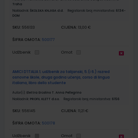
Troha
Nakladnik:
ŠKOLSKA KNJIGA d.d.
Registarski broj ministarstva:
6134-
DOM
SKU:
CIJENA:
556133
13,00 €
ŠIFRA OMOTA:
500177
Udžbenik
Omot
AMICI D'ITALIA 1; udžbenik za talijanski, 5.(i 6.) razred
osnovne škole, druga godina učenja, corso di lingua
italiana, libro dello studente
Autor(i):
Elettra Ercolino T. Anna Pellegrino
Nakladnik:
PROFIL KLETT d.o.o.
Registarski broj ministarstva:
6156
SKU:
CIJENA:
556145
11,21 €
ŠIFRA OMOTA:
500178
Udžbenik
Omot