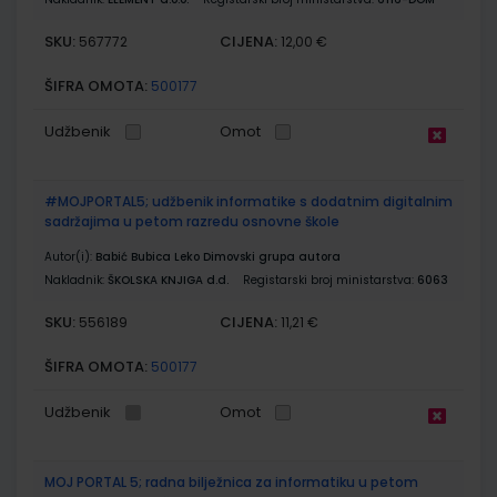
SKU:
CIJENA:
567772
12,00 €
ŠIFRA OMOTA:
500177
Udžbenik
Omot
#MOJPORTAL5; udžbenik informatike s dodatnim digitalnim
sadržajima u petom razredu osnovne škole
Autor(i):
Babić Bubica Leko Dimovski grupa autora
Nakladnik:
ŠKOLSKA KNJIGA d.d.
Registarski broj ministarstva:
6063
SKU:
CIJENA:
556189
11,21 €
ŠIFRA OMOTA:
500177
Udžbenik
Omot
MOJ PORTAL 5; radna bilježnica za informatiku u petom