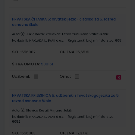
Grupirani
HRVATSKA ČITANKA 5; hrvatski jezik - čitanka za 5. razred
proizvodi
osnovne škole
Autor(i):
Jukić Kovač Kraševac Težak Tunuković Valec-Rebić
Nakladnik:
NAKLADA LJEVAK d.o.o.
Registarski broj ministarstva:
6051
SKU:
CIJENA:
556082
15,65 €
ŠIFRA OMOTA:
500161
Udžbenik
Omot
HRVATSKA KRIJESNICA 5; udžbenik iz hrvatskoga jezika za 5.
razred osnovne škole
Autor(i):
Slavica Kovač Mirjana Jukić
Nakladnik:
NAKLADA LJEVAK d.o.o.
Registarski broj ministarstva:
6052
SKU:
CIJENA:
556083
12,37 €