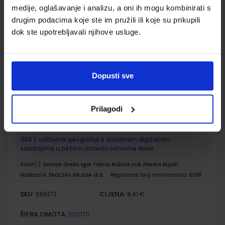
medije, oglašavanje i analizu, a oni ih mogu kombinirati s
drugim podacima koje ste im pružili ili koje su prikupili
PRIRODA 5; radna bilježnica za peti razred osnovne škole
dok ste upotrebljavali njihove usluge.
Autor(i):
Bastić Begić Bakarić Kralj Golub
Nakladnik:
ALFA d.d.
Registarski broj ministarstva:
6138-DOM
SKU:
CIJENA:
556163
12,00 €
Dopusti sve
ŠIFRA OMOTA:
500160
Udžbenik
Omot
Prilagodi
GEA 1; udžbenik geografije s dodatnim digitalnim
sadržajima u petom razredu osnovne škole
Autor(i):
Danijel Orešić Igor Tišma Ružica Vuk Alenka Bujan
Nakladnik:
ŠKOLSKA KNJIGA d.d.
Registarski broj ministarstva:
6018
SKU:
CIJENA:
556172
8,41 €
ŠIFRA OMOTA:
500170