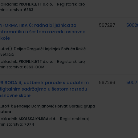
Nakladnik:
PROFIL KLETT d.o.o.
Registarski broj
ministarstva:
6863
INFORMATIKA 6; radna bilježnica za
567287
5002
informatiku u šestom razredu osnovne
škole
utor(i):
Deljac Gregurić Hajdinjak Počuča Rakić
vetličić
Nakladnik:
PROFIL KLETT d.o.o.
Registarski broj
ministarstva:
6863-DOM
PRIRODA 6; udžbenik prirode s dodatnim
567296
5007
digitalnim sadržajima u šestom razredu
osnovne škole
utor(i):
Bendelja Domjanović Horvat Garašić grupa
autora
Nakladnik:
ŠKOLSKA KNJIGA d.d.
Registarski broj
ministarstva:
7074