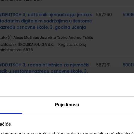
#DEUTSCH 3; udžbenik njemačkoga jezika s
567260
5001
dodatnim digitalnim sadržajima u šestome
razredu osnovne škole, 3. godina učenja
utor(i):
Alexa Mathias Jasmina Troha Andrea Tukša
Nakladnik:
ŠKOLSKA KNJIGA d.d.
Registarski broj
ministarstva:
6976
#DEUTSCH 3; radna bilježnica za njemački
567261
5001
jezik u šestome razredu osnovne škole, 3.
godina učenja
utor(i):
Alexa Mathias Jasmina Troha Andrea Tukša
Nakladnik:
ŠKOLSKA KNJIGA d.d.
Registarski broj
ministarstva:
6976-DOM
Pojedinosti
MERCI! 2; udžbenik za francuski jezik, 6.
567269
5002
razred osnovne škole, 3. godina učenja, 2.
ačiće
strani jezik
bismo personalizirali sadržaj i oglase, omogućili značajke društv