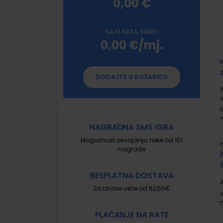
0,00 €
NA 12 RATA, SAMO
0,00 €/mj.
G
p
DODAJTE U KOŠARICU
A
NAGRADNA SMS IGRA
Mogućnost osvajanja neke od 101
nagrade
BESPLATNA DOSTAVA
A
Za iznose veće od 62,50€
PLAĆANJE NA RATE