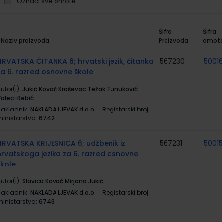
Označi sve omote
Šifra
Šifra
Naziv proizvoda
Proizvoda
omot
rupirani
roizvodi
HRVATSKA ČITANKA 6; hrvatski jezik, čitanka
567230
50016
za 6. razred osnovne škole
utor(i):
Jukić Kovač Kraševac Težak Tunuković
Valec-Rebić
Nakladnik:
NAKLADA LJEVAK d.o.o.
Registarski broj
ministarstva:
6742
HRVATSKA KRIJESNICA 6; udžbenik iz
567231
5001
hrvatskoga jezika za 6. razred osnovne
škole
utor(i):
Slavica Kovač Mirjana Jukić
Nakladnik:
NAKLADA LJEVAK d.o.o.
Registarski broj
ministarstva:
6743