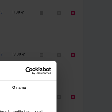
63
11,08 €
77
13,00 €
O nama
99
11,08 €
enih medija i analizirali