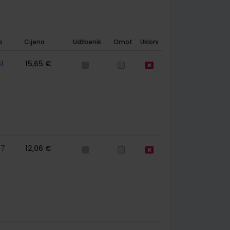
a
Cijena
Udžbenik
Omot
Ukloni
1
15,65 €
57
12,06 €