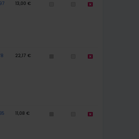
97
13,00 €
78
22,17 €
85
11,08 €