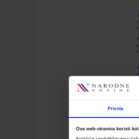
A
A
Privola
Ova web-stranica koristi kol
Kolačiće upotrebljavamo kako 