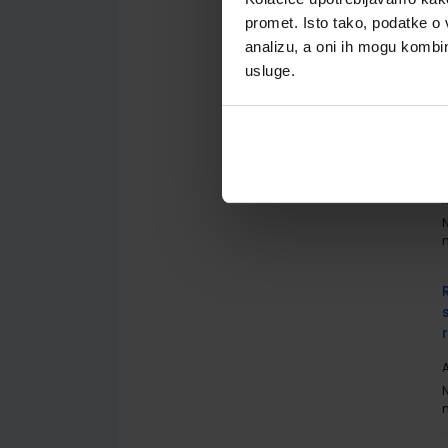
A
promet. Isto tako, podatke o 
analizu, a oni ih mogu kombini
usluge.
A
R
A