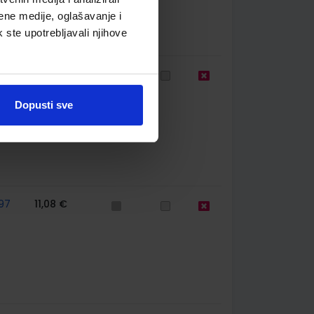
ene medije, oglašavanje i
k ste upotrebljavali njihove
99
13,00 €
Dopusti sve
97
11,08 €