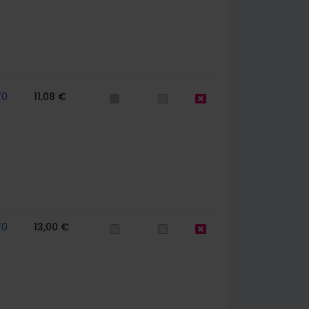
70
11,08 €
70
13,00 €