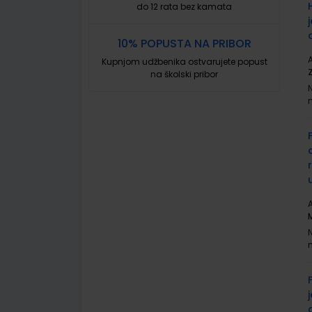
do 12 rata bez kamata
10% POPUSTA NA PRIBOR
A
Kupnjom udžbenika ostvarujete popust
na školski pribor
A