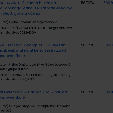
RAGAZZINI.IT 3; radna bilježnica
567274
5002
talijanskoga jezika u 6. razredu osnovne
škole, 3. godina učenja
utor(i):
Nina Karković Andreja Mrkonjić
Nakladnik:
ŠKOLSKA KNJIGA d.d.
Registarski broj
ministarstva:
7082-DOM
MATEMATIKA 6; komplet 1. i 2. svezak,
567278
5001
udžbenik matematike za šesti razred
osnovne škole
utor(i):
Šikić Draženović Žitko Golac Jakopović
Goleš grupa autora
Nakladnik:
PROFIL KLETT d.o.o.
Registarski broj
ministarstva:
7136;7137
INFORMATIKA 6; udžbenik za 6. razred
567286
5002
osnovne škole
utor(i):
Deljac Gregurić Hajdinjak Počuča Rakić
vetličić