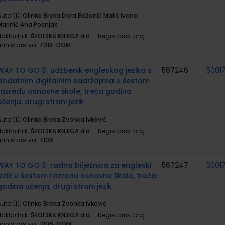
utor(i):
Olinka Breka Dora Božanić Malić Ivana
Marinić Ana Posnjak
Nakladnik:
ŠKOLSKA KNJIGA d.d.
Registarski broj
ministarstva:
7013-DOM
WAY TO GO 3; udžbenik engleskog jezika s
567246
5001
dodatnim digitalnim sadržajima u šestom
razredu osnovne škole, treća godina
učenja, drugi strani jezik
utor(i):
Olinka Breka Zvonka Ivković
Nakladnik:
ŠKOLSKA KNJIGA d.d.
Registarski broj
ministarstva:
7106
WAY TO GO 3; radna bilježnica za engleski
567247
5001
jezik u šestom razredu osnovne škole, treća
godina učenja, drugi strani jezik
utor(i):
Olinka Breka Zvonka Ivković
Nakladnik:
ŠKOLSKA KNJIGA d.d.
Registarski broj
ministarstva:
7106-DOM