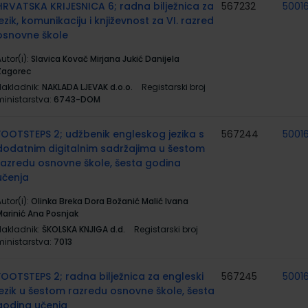
HRVATSKA KRIJESNICA 6; radna bilježnica za
567232
50016
jezik, komunikaciju i književnost za VI. razred
osnovne škole
utor(i):
Slavica Kovač Mirjana Jukić Danijela
Zagorec
Nakladnik:
NAKLADA LJEVAK d.o.o.
Registarski broj
ministarstva:
6743-DOM
FOOTSTEPS 2; udžbenik engleskog jezika s
567244
5001
dodatnim digitalnim sadržajima u šestom
razredu osnovne škole, šesta godina
učenja
utor(i):
Olinka Breka Dora Božanić Malić Ivana
Marinić Ana Posnjak
Nakladnik:
ŠKOLSKA KNJIGA d.d.
Registarski broj
ministarstva:
7013
FOOTSTEPS 2; radna bilježnica za engleski
567245
5001
jezik u šestom razredu osnovne škole, šesta
godina učenja