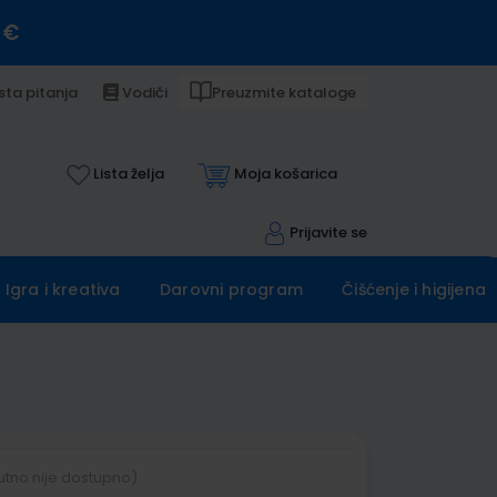
 €
sta pitanja
Vodiči
Preuzmite kataloge
Lista želja
Moja košarica
Prijavite se
Igra i kreativa
Darovni program
Čišćenje i higijena
utno nije dostupno)