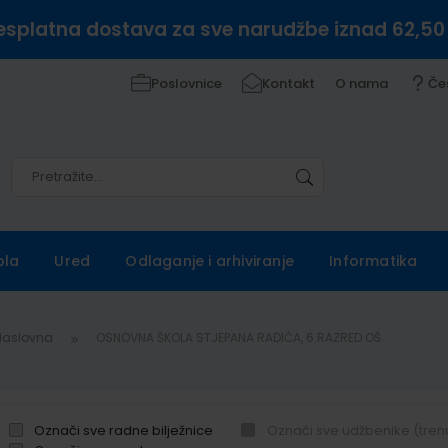
esplatna dostava za sve narudžbe iznad 62,50
Poslovnice
Kontakt
O nama
Če
Pretražite
Pretražite
ola
Ured
Odlaganje i arhiviranje
Informatika
Naslovna
OSNOVNA ŠKOLA STJEPANA RADIĆA, 6.RAZRED OŠ
Označi sve radne bilježnice
Označi sve udžbenike (tren