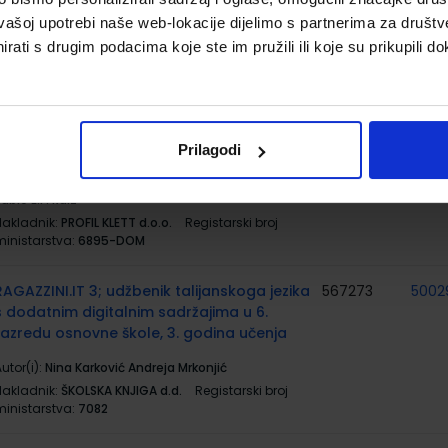
utor(i):
Adrien Payet Isabel Rubio Emile Ruiz
vašoj upotrebi naše web-lokacije dijelimo s partnerima za društv
Nakladnik:
PROFIL KLETT d.o.o.
Registarski broj
rati s drugim podacima koje ste im pružili ili koje su prikupili do
ministarstva:
6895
MERCI! 2; radna bilježnica za francuski jezik
567270
5002
u 6. razredu osnovne škole, 3. godina
učenja
Prilagodi
utor(i):
S. Champagne A.C. Couderc A. Payet I.
ubio E.F. Ruiz
Nakladnik:
PROFIL KLETT d.o.o.
Registarski broj
ministarstva:
6895-DOM
RAGAZZINI.IT 3; udžbenik talijanskoga jezika
567273
5002
s dodatnim digitalnim sadržajima u 6.
razredu osnovne škole, 3. godina učenja
utor(i):
Nina Karković Andreja Mrkonjić
Nakladnik:
ŠKOLSKA KNJIGA d.d.
Registarski broj
ministarstva:
7082