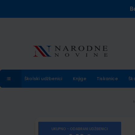
B
Školski udžbenici
Knjige
Tiskanice
Šk
UKUPNO - ODABRANI UDŽBENICI