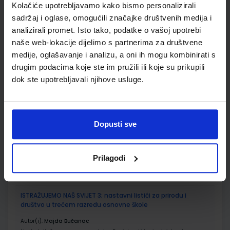
ŠIFRA OMOTA:
500239
Kolačiće upotrebljavamo kako bismo personalizirali
sadržaj i oglase, omogućili značajke društvenih medija i
Udžbenik
Omot
analizirali promet. Isto tako, podatke o vašoj upotrebi
naše web-lokacije dijelimo s partnerima za društvene
medije, oglašavanje i analizu, a oni ih mogu kombinirati s
ISTRAŽUJEMO NAŠ SVIJET 3; radna bilježnica za prirodu i
društvo u trećem razredu osnovne škole
drugim podacima koje ste im pružili ili koje su prikupili
dok ste upotrebljavali njihove usluge.
Autor(i):
Alena Letina Tamara Kisovar Ivanda Zdenko Braičić
Nakladnik:
ŠKOLSKA KNJIGA d.d.
Registarski broj ministarstva:
7035-DOM
SKU:
CIJENA:
567198
11,00 €
Dopusti sve
ŠIFRA OMOTA:
500239
Prilagodi
Udžbenik
Omot
ISTRAŽUJEMO NAŠ SVIJET 3; nastavni listići za prirodu i
društvo u trećem razredu osnovne škole
Autor(i):
Majda Bučanac