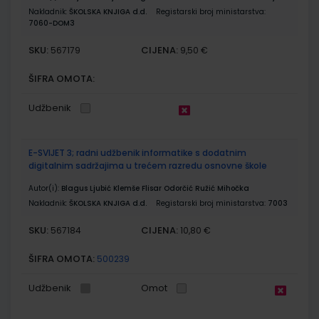
Nakladnik:
ŠKOLSKA KNJIGA d.d.
Registarski broj ministarstva:
7060-DOM3
SKU:
CIJENA:
567179
9,50 €
ŠIFRA OMOTA:
Udžbenik
E-SVIJET 3; radni udžbenik informatike s dodatnim
digitalnim sadržajima u trećem razredu osnovne škole
Autor(i):
Blagus Ljubić Klemše Flisar Odorčić Ružić Mihočka
Nakladnik:
ŠKOLSKA KNJIGA d.d.
Registarski broj ministarstva:
7003
SKU:
CIJENA:
567184
10,80 €
ŠIFRA OMOTA:
500239
Udžbenik
Omot