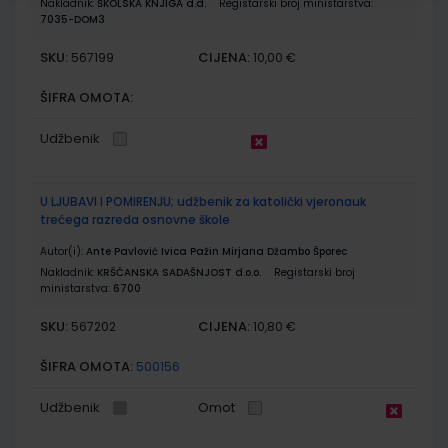
Nakladnik:
ŠKOLSKA KNJIGA d.d.
Registarski broj ministarstva:
7035-DOM3
SKU:
CIJENA:
567199
10,00 €
ŠIFRA OMOTA:
Udžbenik
U LJUBAVI I POMIRENJU; udžbenik za katolički vjeronauk
trećega razreda osnovne škole
Autor(i):
Ante Pavlović Ivica Pažin Mirjana Džambo Šporec
Nakladnik:
KRŠĆANSKA SADAŠNJOST d.o.o.
Registarski broj
ministarstva:
6700
SKU:
CIJENA:
567202
10,80 €
ŠIFRA OMOTA:
500156
Udžbenik
Omot