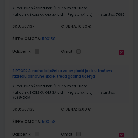
Autor(i):
Ban Žepina Reić Šućur Mimica Tudor
Nakladnik:
ŠKOLSKA KNJIGA d.d.
Registarski broj ministarstva:
7098
SKU:
CIJENA:
567137
10,80 €
ŠIFRA OMOTA:
500158
Udžbenik
Omot
TIPTOES 3; radna bilježnica za engleski jezik u trećem
razredu osnovne škole, treća godina učenja
Autor(i):
Ban Žepina Reić Šućur Mimica Tudor
Nakladnik:
ŠKOLSKA KNJIGA d.d.
Registarski broj ministarstva:
7098-DOM
SKU:
CIJENA:
567138
13,00 €
ŠIFRA OMOTA:
500158
Udžbenik
Omot