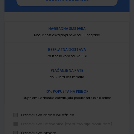
NAGRADNA SMS IGRA
Mogućnost osvajanja neke od 101 nagrade
BESPLATNA DOSTAVA
Za iznose veće od 62,50€
PLAĆANJE NA RATE
do 12 rata bez kamata
10% POPUSTA NA PRIBOR
Kupnjom udžbenika ostvarujete popust na školski pribor
Označi sve radne bilježnice
Označi sve udžbenike (trenutno nije dostupno)
Označi sve omote