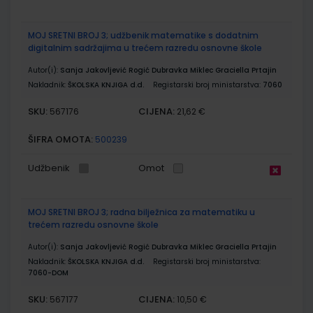
MOJ SRETNI BROJ 3; udžbenik matematike s dodatnim
digitalnim sadržajima u trećem razredu osnovne škole
Autor(i):
Sanja Jakovljević Rogić Dubravka Miklec Graciella Prtajin
Nakladnik:
ŠKOLSKA KNJIGA d.d.
Registarski broj ministarstva:
7060
SKU:
CIJENA:
567176
21,62 €
ŠIFRA OMOTA:
500239
Udžbenik
Omot
MOJ SRETNI BROJ 3; radna bilježnica za matematiku u
trećem razredu osnovne škole
Autor(i):
Sanja Jakovljević Rogić Dubravka Miklec Graciella Prtajin
Nakladnik:
ŠKOLSKA KNJIGA d.d.
Registarski broj ministarstva:
7060-DOM
SKU:
CIJENA:
567177
10,50 €