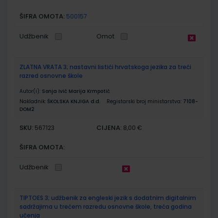
ŠIFRA OMOTA:
500157
Udžbenik
Omot
ZLATNA VRATA 3; nastavni listići hrvatskoga jezika za treći
razred osnovne škole
Autor(i):
Sonja Ivić Marija Krmpotić
Nakladnik:
ŠKOLSKA KNJIGA d.d.
Registarski broj ministarstva:
7108-
DOM2
SKU:
CIJENA:
567123
8,00 €
ŠIFRA OMOTA:
Udžbenik
TIPTOES 3; udžbenik za engleski jezik s dodatnim digitalnim
sadržajima u trećem razredu osnovne škole, treća godina
učenja