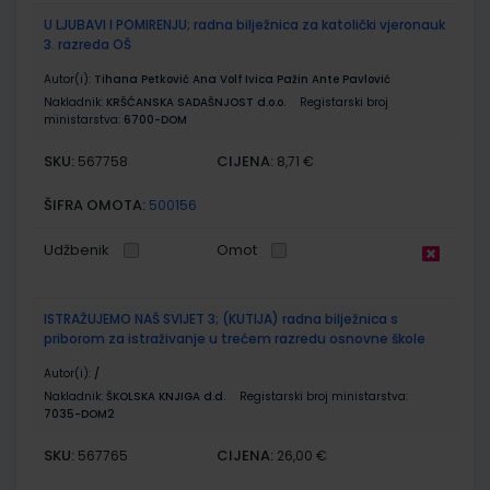
U LJUBAVI I POMIRENJU; radna bilježnica za katolički vjeronauk
3. razreda OŠ
Autor(i):
Tihana Petković Ana Volf Ivica Pažin Ante Pavlović
Nakladnik:
KRŠĆANSKA SADAŠNJOST d.o.o.
Registarski broj
ministarstva:
6700-DOM
SKU:
CIJENA:
567758
8,71 €
ŠIFRA OMOTA:
500156
Udžbenik
Omot
ISTRAŽUJEMO NAŠ SVIJET 3; (KUTIJA) radna bilježnica s
priborom za istraživanje u trećem razredu osnovne škole
Autor(i):
/
Nakladnik:
ŠKOLSKA KNJIGA d.d.
Registarski broj ministarstva:
7035-DOM2
SKU:
CIJENA:
567765
26,00 €