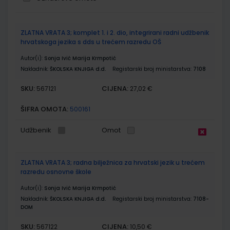
Grupirani
ZLATNA VRATA 3; komplet 1. i 2. dio, integrirani radni udžbenik
proizvodi
hrvatskoga jezika s dds u trećem razredu OŠ
Autor(i):
Sonja Ivić Marija Krmpotić
Nakladnik:
ŠKOLSKA KNJIGA d.d.
Registarski broj ministarstva:
7108
SKU:
CIJENA:
567121
27,02 €
ŠIFRA OMOTA:
500161
Udžbenik
Omot
ZLATNA VRATA 3; radna bilježnica za hrvatski jezik u trećem
razredu osnovne škole
Autor(i):
Sonja Ivić Marija Krmpotić
Nakladnik:
ŠKOLSKA KNJIGA d.d.
Registarski broj ministarstva:
7108-
DOM
SKU:
CIJENA:
567122
10,50 €