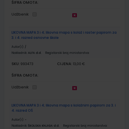
ŠIFRA OMOTA:
Udžbenik
LIKOVNA MAPA 3 i 4; likovna mapa s kolaž i raster papirom za
3. i 4. razred osnovne škole
Autor(i):
/
Nakladnik:
ALFA d.d.
Registarski broj ministarstva:
SKU:
CIJENA:
993473
13,00 €
ŠIFRA OMOTA:
Udžbenik
LIKOVNA MAPA 3 i 4; likovna mapa s kolažnim papirom za 3. i
4. razred OŠ
Autor(i):
-
Nakladnik:
ŠKOLSKA KNJIGA d.d.
Registarski broj ministarstva: