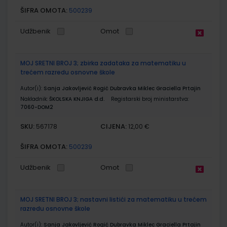
ŠIFRA OMOTA:
500239
Udžbenik
Omot
MOJ SRETNI BROJ 3; zbirka zadataka za matematiku u
trećem razredu osnovne škole
Autor(i):
Sanja Jakovljević Rogić Dubravka Miklec Graciella Prtajin
Nakladnik:
ŠKOLSKA KNJIGA d.d.
Registarski broj ministarstva:
7060-DOM2
SKU:
CIJENA:
567178
12,00 €
ŠIFRA OMOTA:
500239
Udžbenik
Omot
MOJ SRETNI BROJ 3; nastavni listići za matematiku u trećem
razredu osnovne škole
Autor(i):
Sanja Jakovljević Rogić Dubravka Miklec Graciella Prtajin