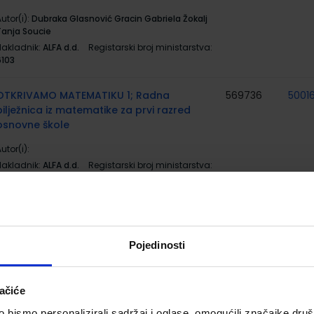
utor(i):
Dubraka Glasnović Gracin Gabriela Žokalj
Tanja Soucie
Nakladnik:
ALFA d.d.
Registarski broj ministarstva:
6103
OTKRIVAMO MATEMATIKU 1; Radna
569736
5001
bilježnica iz matematike za prvi razred
osnovne škole
utor(i):
Nakladnik:
ALFA d.d.
Registarski broj ministarstva:
6102-DOM
OTKRIVAMO MATEMATIKU 1; zbirka
556499
5001
zadataka iz matematike za prvi razred
osnovne škole
Pojedinosti
utor(i):
Dubravka Glasnović Gracin Gabriela Žokalj
Tanja Soucie
ačiće
Nakladnik:
ALFA d.d.
Registarski broj ministarstva:
6102-DOM2
bismo personalizirali sadržaj i oglase, omogućili značajke društv