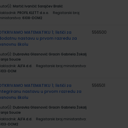
utor(i):
Martić Ivančić Sarajčev Bralić
Nakladnik:
PROFIL KLETT d.o.o.
Registarski broj
ministarstva:
6108-DOM2
OTKRIVAMO MATEMATIKU 1; listići za
556500
dodatnu nastavu u prvom razredu za
osnovnu školu
utor(i):
Dubravka Glasnović Gracin Gabriela Žokalj
Tanja Soucie
Nakladnik:
ALFA d.d.
Registarski broj ministarstva:
6103-DOM
OTKRIVAMO MATEMATIKU 1; listići za
556501
integriranu nastavu u prvom razredu za
osnovnu školu
utor(i):
Dubravka Glasnović Gracin Gabriela Žokalj
Tanja Soucie
Nakladnik:
ALFA d.d.
Registarski broj ministarstva:
6103-DOM2