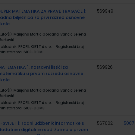
SUPER MATEMATIKA ZA PRAVE TRAGAČE 1;
569949
radna bilježnica za prvi razred osnovne
škole
utor(i):
Marijana Martić Gordana Ivančić Jelena
Marković
Nakladnik:
PROFIL KLETT d.o.o.
Registarski broj
ministarstva:
6108-DOM
MATEMATIKA 1, nastavni listići za
569926
matematiku u prvom razredu osnovne
škole
utor(i):
Marijana Martić Gordana Ivančić Jelena
Marković
Nakladnik:
PROFIL KLETT d.o.o.
Registarski broj
ministarstva:
6108-DOM3
E-SVIJET 1; radni udžbenik informatike s
567002
5007
dodatnim digitalnim sadržajima u prvom