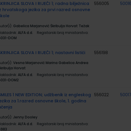
ŠKRINJICA SLOVA I RIJEČI 1; radna bilježnica
556005
5001
iz hrvatskoga jezika za prvi razred osnovne
škole
utor(i):
Gabelica Marjanović Škribulja Horvat Težak
Nakladnik:
ALFA d.d.
Registarski broj ministarstva:
6031-DOM
ŠKRINJICA SLOVA I RIJEČI 1; nastavni listići
556198
utor(i):
Vesna Marjanović Marina Gabelica Andrea
kribulja Horvat
Nakladnik:
ALFA d.d.
Registarski broj ministarstva:
6031-DOM2
SMILES 1 NEW EDITION; udžbenik iz engleskog
556022
5001
jezika za 1.razred osnovne škole, 1. godina
učenja
utor(i):
Jenny Dooley
Nakladnik:
ALFA d.d.
Registarski broj ministarstva:
5983