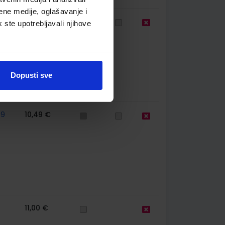
ene medije, oglašavanje i
59
10,50 €
k ste upotrebljavali njihove
Dopusti sve
59
10,49 €
11,00 €