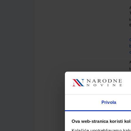
A
A
Privola
A
Ova web-stranica koristi kol
Kolačiće upotrebljavamo kako 