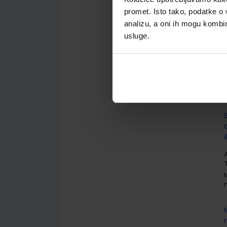
promet. Isto tako, podatke o 
analizu, a oni ih mogu kombini
usluge.
A
A