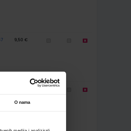
67
9,50 €
67
9,50 €
O nama
enih medija i analizirali