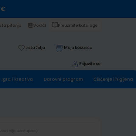
 €
sta pitanja
Vodiči
Preuzmite kataloge
Lista želja
Moja košarica
Prijavite se
Igra i kreativa
Darovni program
Čišćenje i higijena
utno nije dostupno)