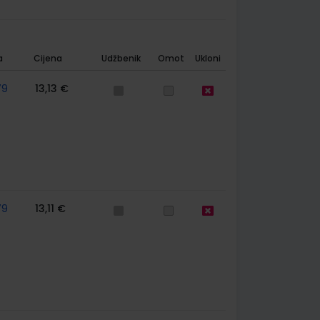
a
Cijena
Udžbenik
Omot
Ukloni
79
13,13 €
79
13,11 €