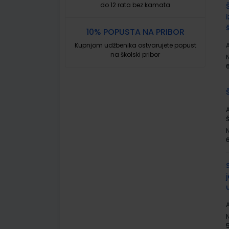
do 12 rata bez kamata
10% POPUSTA NA PRIBOR
Kupnjom udžbenika ostvarujete popust
A
na školski pribor
A
Š
A