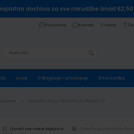
esplatna dostava za sve narudžbe iznad 62,50
Poslovnice
Kontakt
O nama
Če
Pretražite
Pretražite
ola
Ured
Odlaganje i arhiviranje
Informatika
Naslovna
OSNOVNA ŠKOLA TINA UJEVIĆA, 1.RAZRED OŠ
Označi sve radne bilježnice
Označi sve udžbenike (tren