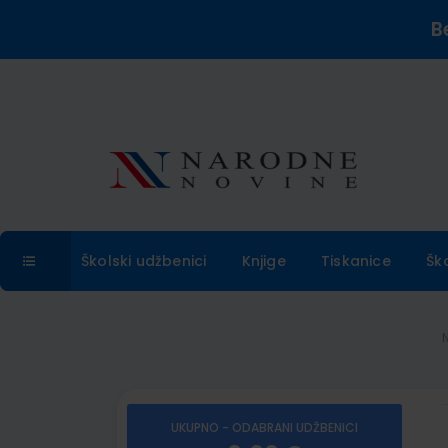
B
Školski udžbenici
Knjige
Tiskanice
Šk
UKUPNO - ODABRANI UDŽBENICI