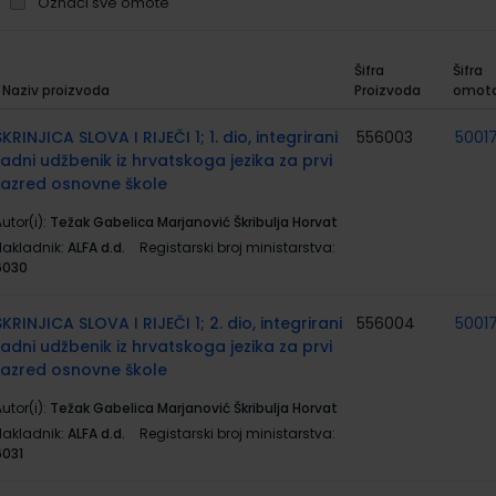
Označi sve omote
Šifra
Šifra
Naziv proizvoda
Proizvoda
omot
rupirani
roizvodi
ŠKRINJICA SLOVA I RIJEČI 1; 1. dio, integrirani
556003
5001
radni udžbenik iz hrvatskoga jezika za prvi
razred osnovne škole
utor(i):
Težak Gabelica Marjanović Škribulja Horvat
Nakladnik:
ALFA d.d.
Registarski broj ministarstva:
6030
ŠKRINJICA SLOVA I RIJEČI 1; 2. dio, integrirani
556004
5001
radni udžbenik iz hrvatskoga jezika za prvi
razred osnovne škole
utor(i):
Težak Gabelica Marjanović Škribulja Horvat
Nakladnik:
ALFA d.d.
Registarski broj ministarstva:
6031