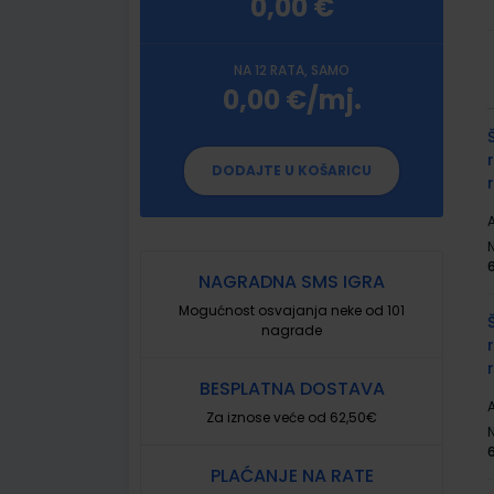
0,00 €
NA 12 RATA, SAMO
0,00 €/mj.
G
p
DODAJTE U KOŠARICU
A
NAGRADNA SMS IGRA
Mogućnost osvajanja neke od 101
nagrade
BESPLATNA DOSTAVA
A
Za iznose veće od 62,50€
PLAĆANJE NA RATE