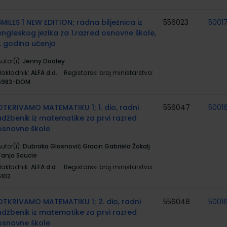
SMILES 1 NEW EDITION; radna bilježnica iz
556023
5001
engleskog jezika za 1.razred osnovne škole,
1. godina učenja
utor(i):
Jenny Dooley
Nakladnik:
ALFA d.d.
Registarski broj ministarstva:
5983-DOM
OTKRIVAMO MATEMATIKU 1; 1. dio, radni
556047
5001
udžbenik iz matematike za prvi razred
osnovne škole
utor(i):
Dubraka Glasnović Gracin Gabriela Žokalj
Tanja Soucie
Nakladnik:
ALFA d.d.
Registarski broj ministarstva:
6102
OTKRIVAMO MATEMATIKU 1; 2. dio, radni
556048
5001
udžbenik iz matematike za prvi razred
osnovne škole