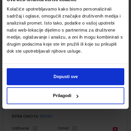
osnovne škole
Kolačiće upotrebljavamo kako bismo personalizirali
Autor(i):
Blaženka Rihter Karmen Toić Dlačić
sadržaj i oglase, omogućili značajke društvenih medija i
Nakladnik:
ALFA d.d.
Registarski broj ministarstva:
6537
analizirali promet. Isto tako, podatke o vašoj upotrebi
naše web-lokacije dijelimo s partnerima za društvene
SKU:
CIJENA:
567000
11,88 €
medije, oglašavanje i analizu, a oni ih mogu kombinirati s
ŠIFRA OMOTA:
500160
drugim podacima koje ste im pružili ili koje su prikupili
dok ste upotrebljavali njihove usluge.
Udžbenik
Omot
MOJA DOMENA 1; radna bilježnica iz informatike za prvi
Dopusti sve
razred osnovne škole
Autor(i):
Blaženka Rihter Karmen Toić Dlačić
Nakladnik:
ALFA d.d.
Registarski broj ministarstva:
6537-DOM
Prilagodi
SKU:
CIJENA:
567001
9,50 €
ŠIFRA OMOTA:
500160
Udžbenik
Omot