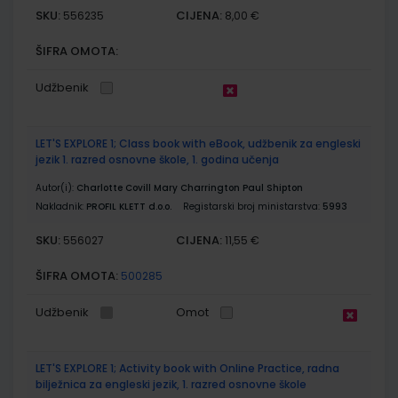
SKU:
CIJENA:
556235
8,00 €
ŠIFRA OMOTA:
Udžbenik
LET'S EXPLORE 1; Class book with eBook, udžbenik za engleski
jezik 1. razred osnovne škole, 1. godina učenja
Autor(i):
Charlotte Covill Mary Charrington Paul Shipton
Nakladnik:
PROFIL KLETT d.o.o.
Registarski broj ministarstva:
5993
SKU:
CIJENA:
556027
11,55 €
ŠIFRA OMOTA:
500285
Udžbenik
Omot
LET'S EXPLORE 1; Activity book with Online Practice, radna
bilježnica za engleski jezik, 1. razred osnovne škole