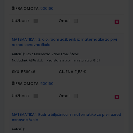
ŠIFRA OMOTA:
500160
Udžbenik
Omot
MATEMATIKA 1; 2. dio, radni udžbenik iz matematike za prvi
razred osnovne škole
Autor(i):
Josip Markovac Ivana Lović Štenc
Nakladnik:
ALFA d.d.
Registarski broj ministarstva:
6101
SKU:
CIJENA:
556046
11,53 €
ŠIFRA OMOTA:
500160
Udžbenik
Omot
MATEMATIKA 1; Radna bilježnica iz matematike za prvi razred
osnovne škole
Autor(i):