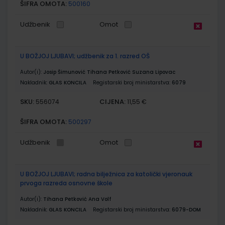
ŠIFRA OMOTA:
500160
Udžbenik
Omot
U BOŽJOJ LJUBAVI; udžbenik za 1. razred OŠ
Autor(i):
Josip Šimunović Tihana Petković Suzana Lipovac
Nakladnik:
GLAS KONCILA
Registarski broj ministarstva:
6079
SKU:
CIJENA:
556074
11,55 €
ŠIFRA OMOTA:
500297
Udžbenik
Omot
U BOŽJOJ LJUBAVI; radna bilježnica za katolički vjeronauk
prvoga razreda osnovne škole
Autor(i):
Tihana Petković Ana Volf
Nakladnik:
GLAS KONCILA
Registarski broj ministarstva:
6079-DOM