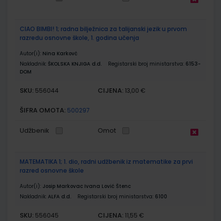
CIAO BIMBI! 1; radna bilježnica za talijanski jezik u prvom
razredu osnovne škole, 1. godina učenja
Autor(i):
Nina Karkovć
Nakladnik:
ŠKOLSKA KNJIGA d.d.
Registarski broj ministarstva:
6153-
DOM
SKU:
CIJENA:
556044
13,00 €
ŠIFRA OMOTA:
500297
Udžbenik
Omot
MATEMATIKA 1; 1. dio, radni udžbenik iz matematike za prvi
razred osnovne škole
Autor(i):
Josip Markovac Ivana Lović Štenc
Nakladnik:
ALFA d.d.
Registarski broj ministarstva:
6100
SKU:
CIJENA:
556045
11,55 €