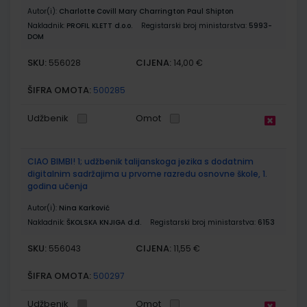
Autor(i):
Charlotte Covill Mary Charrington Paul Shipton
Nakladnik:
PROFIL KLETT d.o.o.
Registarski broj ministarstva:
5993-
DOM
SKU:
CIJENA:
556028
14,00 €
ŠIFRA OMOTA:
500285
Udžbenik
Omot
CIAO BIMBI! 1; udžbenik talijanskoga jezika s dodatnim
digitalnim sadržajima u prvome razredu osnovne škole, 1.
godina učenja
Autor(i):
Nina Karković
Nakladnik:
ŠKOLSKA KNJIGA d.d.
Registarski broj ministarstva:
6153
SKU:
CIJENA:
556043
11,55 €
ŠIFRA OMOTA:
500297
Udžbenik
Omot