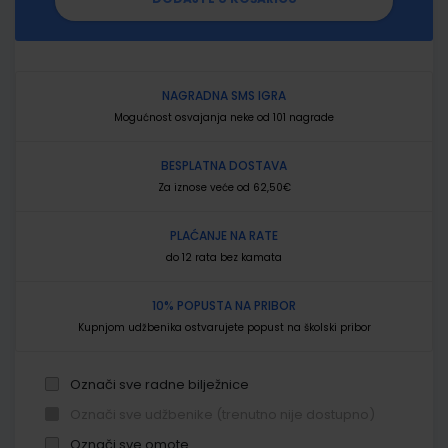
NAGRADNA SMS IGRA
Mogućnost osvajanja neke od 101 nagrade
BESPLATNA DOSTAVA
Za iznose veće od 62,50€
PLAĆANJE NA RATE
do 12 rata bez kamata
10% POPUSTA NA PRIBOR
Kupnjom udžbenika ostvarujete popust na školski pribor
Označi sve radne bilježnice
Označi sve udžbenike (trenutno nije dostupno)
Označi sve omote