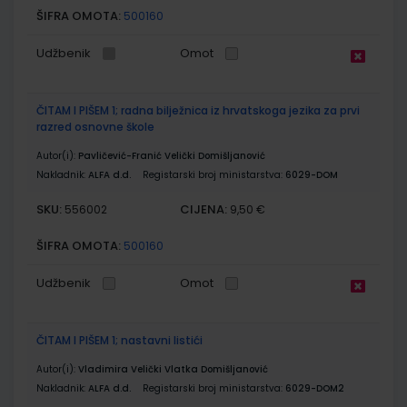
ŠIFRA OMOTA:
500160
Udžbenik
Omot
ČITAM I PIŠEM 1; radna bilježnica iz hrvatskoga jezika za prvi
razred osnovne škole
Autor(i):
Pavličević-Franić Velički Domišljanović
Nakladnik:
ALFA d.d.
Registarski broj ministarstva:
6029-DOM
SKU:
CIJENA:
556002
9,50 €
ŠIFRA OMOTA:
500160
Udžbenik
Omot
ČITAM I PIŠEM 1; nastavni listići
Autor(i):
Vladimira Velički Vlatka Domišljanović
Nakladnik:
ALFA d.d.
Registarski broj ministarstva:
6029-DOM2