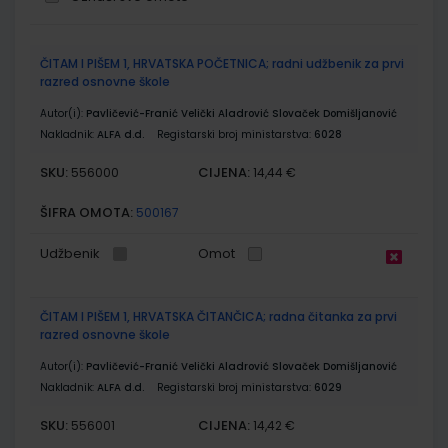
Grupirani
ČITAM I PIŠEM 1, HRVATSKA POČETNICA; radni udžbenik za prvi
proizvodi
razred osnovne škole
Autor(i):
Pavličević-Franić Velički Aladrović Slovaček Domišljanović
Nakladnik:
ALFA d.d.
Registarski broj ministarstva:
6028
SKU:
CIJENA:
556000
14,44 €
ŠIFRA OMOTA:
500167
Udžbenik
Omot
ČITAM I PIŠEM 1, HRVATSKA ČITANČICA; radna čitanka za prvi
razred osnovne škole
Autor(i):
Pavličević-Franić Velički Aladrović Slovaček Domišljanović
Nakladnik:
ALFA d.d.
Registarski broj ministarstva:
6029
SKU:
CIJENA:
556001
14,42 €