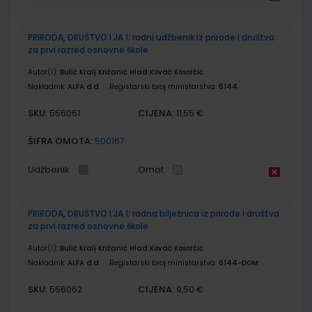
PRIRODA, DRUŠTVO I JA 1; radni udžbenik iz prirode i društva
za prvi razred osnovne škole
Autor(i):
Bulić Kralj Križanić Hlad Kovač Kosorčić
Nakladnik:
ALFA d.d.
Registarski broj ministarstva:
6144
SKU:
CIJENA:
556061
11,55 €
ŠIFRA OMOTA:
500167
Udžbenik
Omot
PRIRODA, DRUŠTVO I JA 1; radna bilježnica iz prirode i društva
za prvi razred osnovne škole
Autor(i):
Bulić Kralj Križanić Hlad Kovač Kosorčić
Nakladnik:
ALFA d.d.
Registarski broj ministarstva:
6144-DOM
SKU:
CIJENA:
556062
9,50 €