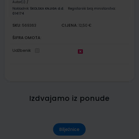
Autor(i):
/
Nakladnik:
ŠKOLSKA KNJIGA d.d.
Registarski broj ministarstva:
014174
SKU:
CIJENA:
569363
12,50 €
ŠIFRA OMOTA:
Udžbenik
Izdvajamo iz ponude
Bilježnice