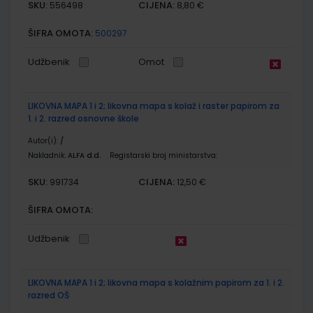
SKU:
CIJENA:
556498
8,80 €
ŠIFRA OMOTA:
500297
Udžbenik
Omot
LIKOVNA MAPA 1 i 2; likovna mapa s kolaž i raster papirom za
1. i 2. razred osnovne škole
Autor(i):
/
Nakladnik:
ALFA d.d.
Registarski broj ministarstva:
SKU:
CIJENA:
991734
12,50 €
ŠIFRA OMOTA:
Udžbenik
LIKOVNA MAPA 1 i 2; likovna mapa s kolažnim papirom za 1. i 2.
razred OŠ