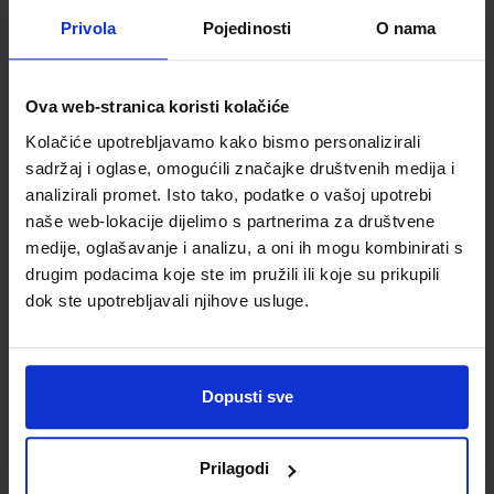
Privola
Pojedinosti
O nama
Udžbenik
Omot
ISTRAŽUJEMO NAŠ SVIJET 3; radna bilježnica za prirodu i
Ova web-stranica koristi kolačiće
društvo u trećem razredu osnovne škole
Kolačiće upotrebljavamo kako bismo personalizirali
Autor(i):
Alena Letina Tamara Kisovar Ivanda Zdenko Braičić
sadržaj i oglase, omogućili značajke društvenih medija i
Nakladnik:
ŠKOLSKA KNJIGA d.d.
Registarski broj ministarstva:
analizirali promet. Isto tako, podatke o vašoj upotrebi
7035-DOM
naše web-lokacije dijelimo s partnerima za društvene
SKU:
CIJENA:
567198
11,00 €
medije, oglašavanje i analizu, a oni ih mogu kombinirati s
drugim podacima koje ste im pružili ili koje su prikupili
ŠIFRA OMOTA:
500239
dok ste upotrebljavali njihove usluge.
Udžbenik
Omot
Dopusti sve
ISTRAŽUJEMO NAŠ SVIJET 3; nastavni listići za prirodu i
društvo u trećem razredu osnovne škole
Autor(i):
Majda Bučanac
Prilagodi
Nakladnik:
ŠKOLSKA KNJIGA d.d.
Registarski broj ministarstva: