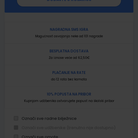
NAGRADNA SMS IGRA
Mogućnost osvajanja neke od 101 nagrade
BESPLATNA DOSTAVA
Za iznose veće od 62,50€
PLAĆANJE NA RATE
do 12 rata bez kamata
10% POPUSTA NA PRIBOR
Kupnjom udžbenika ostvarujete popust na školski pribor
Označi sve radne bilježnice
Označi sve udžbenike (trenutno nije dostupno)
Označi sve omote