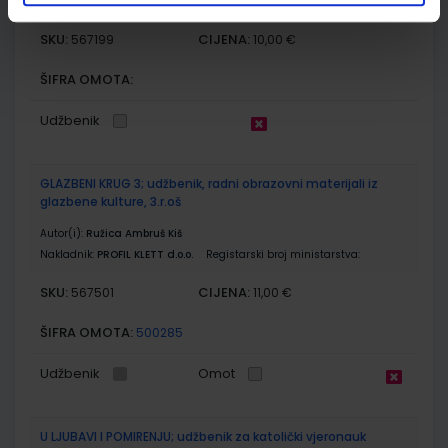
7035-DOM3
SKU:
CIJENA:
567199
10,00 €
ŠIFRA OMOTA:
Udžbenik
GLAZBENI KRUG 3; udžbenik, radni obrazovni materijali iz
glazbene kulture, 3.r.oš
Autor(i):
Ružica Ambruš Kiš
Nakladnik:
PROFIL KLETT d.o.o.
Registarski broj ministarstva:
SKU:
CIJENA:
567501
11,00 €
ŠIFRA OMOTA:
500285
Udžbenik
Omot
U LJUBAVI I POMIRENJU; udžbenik za katolički vjeronauk