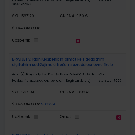
7060-DOM3
SKU:
CIJENA:
567179
9,50 €
ŠIFRA OMOTA:
Udžbenik
E-SVIJET 3; radni udžbenik informatike s dodatnim
digitalnim sadržajima u trećem razredu osnovne škole
Autor(i):
Blagus Ljubić Klemše Flisar Odorčić Ružić Mihočka
Nakladnik:
ŠKOLSKA KNJIGA d.d.
Registarski broj ministarstva:
7003
SKU:
CIJENA:
567184
10,80 €
ŠIFRA OMOTA:
500239
Udžbenik
Omot