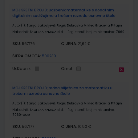
MOJ SRETNI BROJ 3; udžbenik matematike s dodatnim
digitalnim sadržajima u trećem razredu osnovne škole
Autor(i):
Sanja Jakovljević Rogić Dubravka Miklec Graciella Prtajin
Nakladnik:
ŠKOLSKA KNJIGA d.d.
Registarski broj ministarstva:
7060
SKU:
CIJENA:
567176
21,62 €
ŠIFRA OMOTA:
500239
Udžbenik
Omot
MOJ SRETNI BROJ 3; radna bilježnica za matematiku u
trećem razredu osnovne škole
Autor(i):
Sanja Jakovljević Rogić Dubravka Miklec Graciella Prtajin
Nakladnik:
ŠKOLSKA KNJIGA d.d.
Registarski broj ministarstva:
7060-DOM
SKU:
CIJENA:
567177
10,50 €