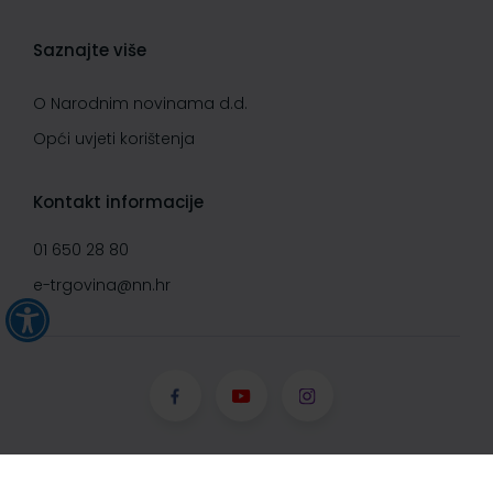
Saznajte više
O Narodnim novinama d.d.
Opći uvjeti korištenja
Kontakt informacije
01 650 28 80
e-trgovina@nn.hr