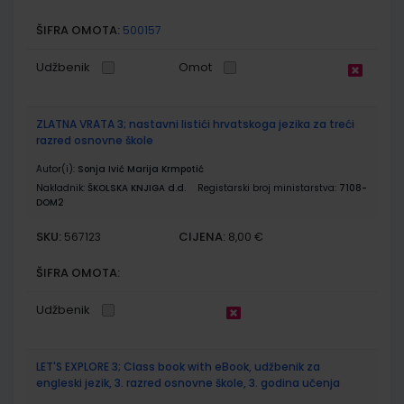
ŠIFRA OMOTA:
500157
Udžbenik
Omot
ZLATNA VRATA 3; nastavni listići hrvatskoga jezika za treći
razred osnovne škole
Autor(i):
Sonja Ivić Marija Krmpotić
Nakladnik:
ŠKOLSKA KNJIGA d.d.
Registarski broj ministarstva:
7108-
DOM2
SKU:
CIJENA:
567123
8,00 €
ŠIFRA OMOTA:
Udžbenik
LET'S EXPLORE 3; Class book with eBook, udžbenik za
engleski jezik, 3. razred osnovne škole, 3. godina učenja