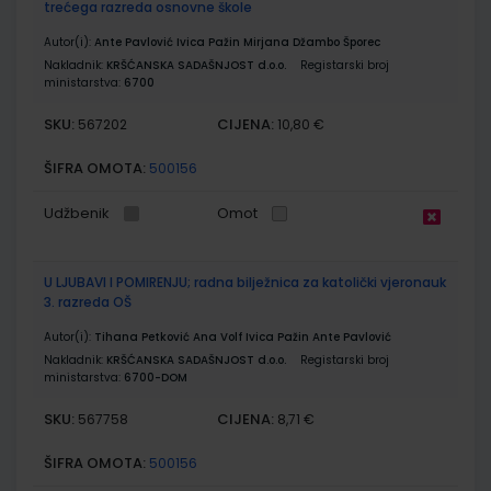
trećega razreda osnovne škole
Autor(i):
Ante Pavlović Ivica Pažin Mirjana Džambo Šporec
Nakladnik:
KRŠĆANSKA SADAŠNJOST d.o.o.
Registarski broj
ministarstva:
6700
SKU:
CIJENA:
567202
10,80 €
ŠIFRA OMOTA:
500156
Udžbenik
Omot
U LJUBAVI I POMIRENJU; radna bilježnica za katolički vjeronauk
3. razreda OŠ
Autor(i):
Tihana Petković Ana Volf Ivica Pažin Ante Pavlović
Nakladnik:
KRŠĆANSKA SADAŠNJOST d.o.o.
Registarski broj
ministarstva:
6700-DOM
SKU:
CIJENA:
567758
8,71 €
ŠIFRA OMOTA:
500156