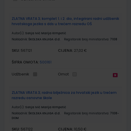
Grupirani
ZLATNA VRATA 3; komplet 1. i 2. dio, integrirani radni udžbenik
proizvodi
hrvatskoga jezika s dds u trećem razredu OŠ
Autor(i):
Sonja Ivić Marija Krmpotić
Nakladnik:
ŠKOLSKA KNJIGA d.d.
Registarski broj ministarstva:
7108
SKU:
CIJENA:
567121
27,02 €
ŠIFRA OMOTA:
500161
Udžbenik
Omot
ZLATNA VRATA 3; radna bilježnica za hrvatski jezik u trećem
razredu osnovne škole
Autor(i):
Sonja Ivić Marija Krmpotić
Nakladnik:
ŠKOLSKA KNJIGA d.d.
Registarski broj ministarstva:
7108-
DOM
SKU:
CIJENA:
567122
10,50 €