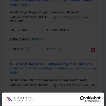
E-SVIJET 3; radna bilježnica informatike u trećem razredu
osnovne škole
Autor(i):
Josipa Blagus Marijana Šundov Ana Budojević
Nakladnik:
ŠKOLSKA KNJIGA d.d.
Registarski broj ministarstva:
7003-DOM
SKU:
CIJENA:
567185
11,50 €
ŠIFRA OMOTA:
500744
Udžbenik
Omot
ISTRAŽUJEMO NAŠ SVIJET 3; udžbenik za prirodu i društvo s
dodatnim digitalnim sadržajima u trećem razredu osnovne
škole
Autor(i):
Alena Letina Tamara Kisovar Ivanda Zdenko Braičić
Nakladnik:
ŠKOLSKA KNJIGA d.d.
Registarski broj ministarstva:
7035
SKU:
CIJENA:
567197
10,80 €
ŠIFRA OMOTA:
500239