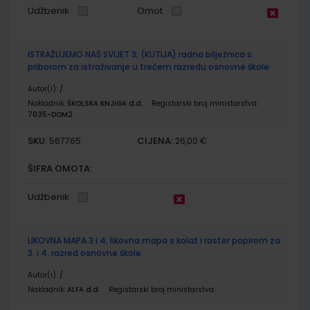
Udžbenik
Omot
ISTRAŽUJEMO NAŠ SVIJET 3; (KUTIJA) radna bilježnica s
priborom za istraživanje u trećem razredu osnovne škole
Autor(i):
/
Nakladnik:
ŠKOLSKA KNJIGA d.d.
Registarski broj ministarstva:
7035-DOM2
SKU:
CIJENA:
567765
26,00 €
ŠIFRA OMOTA:
Udžbenik
LIKOVNA MAPA 3 i 4; likovna mapa s kolaž i raster papirom za
3. i 4. razred osnovne škole
Autor(i):
/
Nakladnik:
ALFA d.d.
Registarski broj ministarstva: