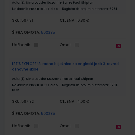
Autor(i):
Nina Lauder Suzanne Torres Paul Shipton
Nakladnik:
PROFIL KLETT d.o.o.
Registarski broj ministarstva:
6781
SKU:
CIJENA:
567131
10,80 €
ŠIFRA OMOTA:
500285
Udžbenik
Omot
LET'S EXPLORE! 3; radna bilježnica za engleski jezik 3. razred
osnovne škole
Autor(i):
Nina Lauder Suzzane Torres Paul Shipton
Nakladnik:
PROFIL KLETT d.o.o.
Registarski broj ministarstva:
6781-
DOM
SKU:
CIJENA:
567132
14,00 €
ŠIFRA OMOTA:
500285
Udžbenik
Omot