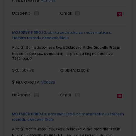
ŠIFRA OMOTA:
500239
Udžbenik
Omot
MOJ SRETNI BROJ 3; zbirka zadataka za matematiku u
trećem razredu osnovne škole
Autor(i):
Sanja Jakovljević Rogić Dubravka Miklec Graciella Prtajin
Nakladnik:
ŠKOLSKA KNJIGA d.d.
Registarski broj ministarstva:
7060-DOM2
SKU:
CIJENA:
567178
12,00 €
ŠIFRA OMOTA:
500239
Udžbenik
Omot
MOJ SRETNI BROJ 3; nastavni listići za matematiku u trećem
razredu osnovne škole
Autor(i):
Sanja Jakovljević Rogić Dubravka Miklec Graciella Prtajin
Nakladnik:
ŠKOLSKA KNJIGA d.d.
Registarski broj ministarstva: