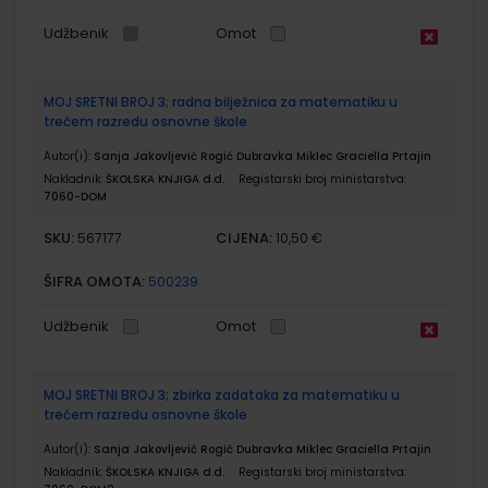
Udžbenik
Omot
MOJ SRETNI BROJ 3; radna bilježnica za matematiku u
trećem razredu osnovne škole
Autor(i):
Sanja Jakovljević Rogić Dubravka Miklec Graciella Prtajin
Nakladnik:
ŠKOLSKA KNJIGA d.d.
Registarski broj ministarstva:
7060-DOM
SKU:
CIJENA:
567177
10,50 €
ŠIFRA OMOTA:
500239
Udžbenik
Omot
MOJ SRETNI BROJ 3; zbirka zadataka za matematiku u
trećem razredu osnovne škole
Autor(i):
Sanja Jakovljević Rogić Dubravka Miklec Graciella Prtajin
Nakladnik:
ŠKOLSKA KNJIGA d.d.
Registarski broj ministarstva: