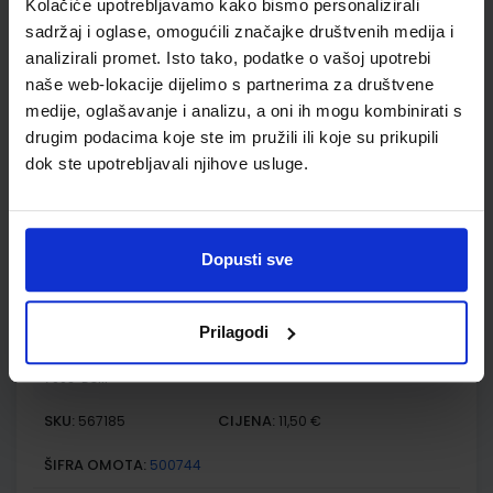
E-SVIJET 3; radni udžbenik informatike s dodatnim
Kolačiće upotrebljavamo kako bismo personalizirali
digitalnim sadržajima u trećem razredu osnovne škole
sadržaj i oglase, omogućili značajke društvenih medija i
analizirali promet. Isto tako, podatke o vašoj upotrebi
Autor(i):
Blagus Ljubić Klemše Flisar Odorčić Ružić Mihočka
Nakladnik:
ŠKOLSKA KNJIGA d.d.
Registarski broj ministarstva:
7003
naše web-lokacije dijelimo s partnerima za društvene
medije, oglašavanje i analizu, a oni ih mogu kombinirati s
SKU:
CIJENA:
567184
11,88 €
drugim podacima koje ste im pružili ili koje su prikupili
dok ste upotrebljavali njihove usluge.
ŠIFRA OMOTA:
500239
Udžbenik
Omot
Dopusti sve
E-SVIJET 3; radna bilježnica informatike u trećem razredu
osnovne škole
Prilagodi
Autor(i):
Josipa Blagus Marijana Šundov Ana Budojević
Nakladnik:
ŠKOLSKA KNJIGA d.d.
Registarski broj ministarstva:
7003-DOM
SKU:
CIJENA:
567185
11,50 €
ŠIFRA OMOTA:
500744