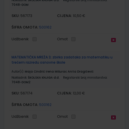
Nakladnik:
ŠKOLSKA KNJIGA d.d.
Registarski broj ministarstva:
7048-DOM
SKU:
CIJENA:
567173
10,50 €
ŠIFRA OMOTA:
500162
Udžbenik
Omot
MATEMATIČKA MREŽA 3; zbirka zadataka za matematiku u
trećem razredu osnovne škole
Autor(i):
Maja Cindrić Irena Mišurac Anita Dragičević
Nakladnik:
ŠKOLSKA KNJIGA d.d.
Registarski broj ministarstva:
7048-DOM2
SKU:
CIJENA:
567174
12,00 €
ŠIFRA OMOTA:
500162
Udžbenik
Omot