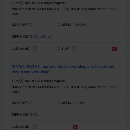
Autor(i):
Sonja Ivić Marija Krmpotić
Nakladnik:
ŠKOLSKA KNJIGA d.d.
Registarski broj ministarstva:
7108-
DOM
SKU:
CIJENA:
567122
10,50 €
ŠIFRA OMOTA:
500157
Udžbenik
Omot
ZLATNA VRATA 3; nastavni listići hrvatskoga jezika za treći
razred osnovne škole
Autor(i):
Sonja Ivić Marija Krmpotić
Nakladnik:
ŠKOLSKA KNJIGA d.d.
Registarski broj ministarstva:
7108-
DOM2
SKU:
CIJENA:
567123
8,00 €
ŠIFRA OMOTA:
Udžbenik