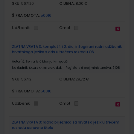
SKU:
CIJENA:
567120
8,00 €
ŠIFRA OMOTA:
500161
Udžbenik
Omot
ZLATNA VRATA 3; komplet 1. i 2. dio, integrirani radni udžbenik
hrvatskoga jezika s dds u trećem razredu OŠ
Autor(i):
Sonja Ivić Marija Krmpotić
Nakladnik:
ŠKOLSKA KNJIGA d.d.
Registarski broj ministarstva:
7108
SKU:
CIJENA:
567121
29,72 €
ŠIFRA OMOTA:
500161
Udžbenik
Omot
ZLATNA VRATA 3; radna bilježnica za hrvatski jezik u trećem
razredu osnovne škole