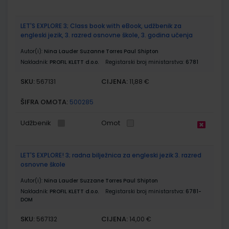
LET'S EXPLORE 3; Class book with eBook, udžbenik za
engleski jezik, 3. razred osnovne škole, 3. godina učenja
Autor(i):
Nina Lauder Suzanne Torres Paul Shipton
Nakladnik:
PROFIL KLETT d.o.o.
Registarski broj ministarstva:
6781
SKU:
CIJENA:
567131
11,88 €
ŠIFRA OMOTA:
500285
Udžbenik
Omot
LET'S EXPLORE! 3; radna bilježnica za engleski jezik 3. razred
osnovne škole
Autor(i):
Nina Lauder Suzzane Torres Paul Shipton
Nakladnik:
PROFIL KLETT d.o.o.
Registarski broj ministarstva:
6781-
DOM
SKU:
CIJENA:
567132
14,00 €