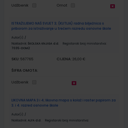
Udžbenik
Omot
ISTRAŽUJEMO NAŠ SVIJET 3; (KUTIJA) radna bilježnica s
priborom za istraživanje u trećem razredu osnovne škole
Autor(i):
/
Nakladnik:
ŠKOLSKA KNJIGA d.d.
Registarski broj ministarstva:
7035-DOM2
SKU:
CIJENA:
567765
26,00 €
ŠIFRA OMOTA:
Udžbenik
LIKOVNA MAPA 3 i 4; likovna mapa s kolaž i raster papirom za
3. i 4. razred osnovne škole
Autor(i):
/
Nakladnik:
ALFA d.d.
Registarski broj ministarstva: