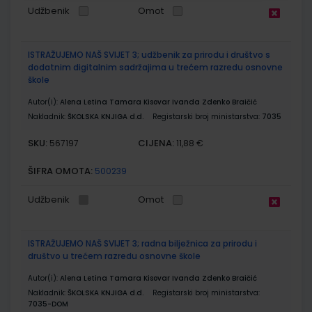
Udžbenik
Omot
ISTRAŽUJEMO NAŠ SVIJET 3; udžbenik za prirodu i društvo s
dodatnim digitalnim sadržajima u trećem razredu osnovne
škole
Autor(i):
Alena Letina Tamara Kisovar Ivanda Zdenko Braičić
Nakladnik:
ŠKOLSKA KNJIGA d.d.
Registarski broj ministarstva:
7035
SKU:
CIJENA:
567197
11,88 €
ŠIFRA OMOTA:
500239
Udžbenik
Omot
ISTRAŽUJEMO NAŠ SVIJET 3; radna bilježnica za prirodu i
društvo u trećem razredu osnovne škole
Autor(i):
Alena Letina Tamara Kisovar Ivanda Zdenko Braičić
Nakladnik:
ŠKOLSKA KNJIGA d.d.
Registarski broj ministarstva:
7035-DOM