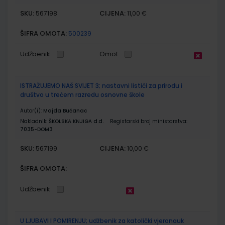
SKU:
CIJENA:
567198
11,00 €
ŠIFRA OMOTA:
500239
Udžbenik
Omot
ISTRAŽUJEMO NAŠ SVIJET 3; nastavni listići za prirodu i
društvo u trećem razredu osnovne škole
Autor(i):
Majda Bučanac
Nakladnik:
ŠKOLSKA KNJIGA d.d.
Registarski broj ministarstva:
7035-DOM3
SKU:
CIJENA:
567199
10,00 €
ŠIFRA OMOTA:
Udžbenik
U LJUBAVI I POMIRENJU; udžbenik za katolički vjeronauk