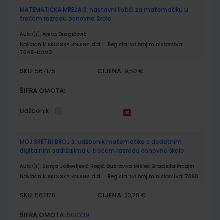
MATEMATIČKA MREŽA 3; nastavni listići za matematiku u
trećem razredu osnovne škole
Autor(i):
Anita Dragičević
Nakladnik:
ŠKOLSKA KNJIGA d.d.
Registarski broj ministarstva:
7048-DOM3
SKU:
CIJENA:
567175
9,50 €
ŠIFRA OMOTA:
Udžbenik
MOJ SRETNI BROJ 3; udžbenik matematike s dodatnim
digitalnim sadržajima u trećem razredu osnovne škole
Autor(i):
Sanja Jakovljević Rogić Dubravka Miklec Graciella Prtajin
Nakladnik:
ŠKOLSKA KNJIGA d.d.
Registarski broj ministarstva:
7060
SKU:
CIJENA:
567176
23,78 €
ŠIFRA OMOTA:
500239