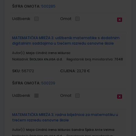
ŠIFRA OMOTA:
500285
Udžbenik
Omot
MATEMATIČKA MREŽA 3; udžbenik matematike s dodatnim
digitalnim sadržajima u trećem razredu osnovne škole
Autor(i):
Maja Cindrić Irena Mišurac
Nakladnik:
ŠKOLSKA KNJIGA d.d.
Registarski broj ministarstva:
7048
SKU:
CIJENA:
567172
23,78 €
ŠIFRA OMOTA:
500239
Udžbenik
Omot
MATEMATIČKA MREŽA 3; radna bilježnica za matematiku u
trećem razredu osnovne škole
Autor(i):
Maja Cindrić Irena Mišurac Sandra Špika Ante Vetma