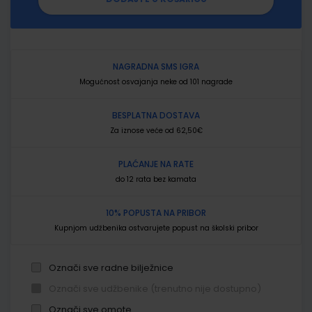
NAGRADNA SMS IGRA
Mogućnost osvajanja neke od 101 nagrade
BESPLATNA DOSTAVA
Za iznose veće od 62,50€
PLAĆANJE NA RATE
do 12 rata bez kamata
10% POPUSTA NA PRIBOR
Kupnjom udžbenika ostvarujete popust na školski pribor
Označi sve radne bilježnice
Označi sve udžbenike (trenutno nije dostupno)
Označi sve omote