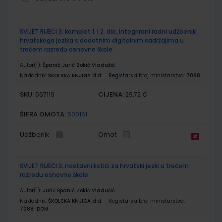
Grupirani
SVIJET RIJEČI 3; komplet 1. I 2. dio, integrirani radni udžbenik
proizvodi
hrvatskoga jezika s dodatnim digitalnim sadržajima u
trećem razredu osnovne škole
Autor(i):
Španić Jurić Zokić Vladušić
Nakladnik:
ŠKOLSKA KNJIGA d.d.
Registarski broj ministarstva:
7088
SKU:
CIJENA:
567119
29,72 €
ŠIFRA OMOTA:
500161
Udžbenik
Omot
SVIJET RIJEČI 3; nastavni listići za hrvatski jezik u trećem
razredu osnovne škole
Autor(i):
Jurić Španić Zokić Vladušić
Nakladnik:
ŠKOLSKA KNJIGA d.d.
Registarski broj ministarstva:
7088-DOM