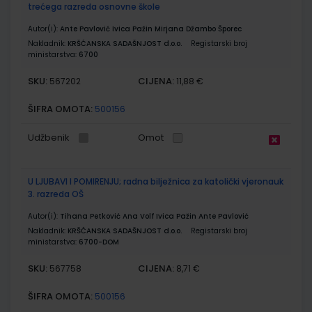
trećega razreda osnovne škole
Autor(i):
Ante Pavlović Ivica Pažin Mirjana Džambo Šporec
Nakladnik:
KRŠĆANSKA SADAŠNJOST d.o.o.
Registarski broj
ministarstva:
6700
SKU:
CIJENA:
567202
11,88 €
ŠIFRA OMOTA:
500156
Udžbenik
Omot
U LJUBAVI I POMIRENJU; radna bilježnica za katolički vjeronauk
3. razreda OŠ
Autor(i):
Tihana Petković Ana Volf Ivica Pažin Ante Pavlović
Nakladnik:
KRŠĆANSKA SADAŠNJOST d.o.o.
Registarski broj
ministarstva:
6700-DOM
SKU:
CIJENA:
567758
8,71 €
ŠIFRA OMOTA:
500156