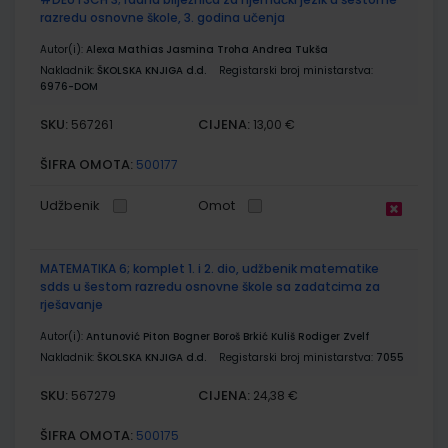
razredu osnovne škole, 3. godina učenja
Autor(i):
Alexa Mathias Jasmina Troha Andrea Tukša
Nakladnik:
ŠKOLSKA KNJIGA d.d.
Registarski broj ministarstva:
6976-DOM
SKU:
CIJENA:
567261
13,00 €
ŠIFRA OMOTA:
500177
Udžbenik
Omot
MATEMATIKA 6; komplet 1. i 2. dio, udžbenik matematike
sdds u šestom razredu osnovne škole sa zadatcima za
rješavanje
Autor(i):
Antunović Piton Bogner Boroš Brkić Kuliš Rodiger Zvelf
Nakladnik:
ŠKOLSKA KNJIGA d.d.
Registarski broj ministarstva:
7055
SKU:
CIJENA:
567279
24,38 €
ŠIFRA OMOTA:
500175