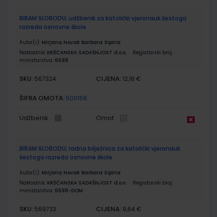
BIRAM SLOBODU; udžbenik za katolički vjeronauk šestoga
razreda osnovne škole
Autor(i):
Mirjana Novak Barbara Sipina
Nakladnik:
KRŠĆANSKA SADAŠNJOST d.o.o.
Registarski broj
ministarstva:
6698
SKU:
CIJENA:
567324
12,18 €
ŠIFRA OMOTA:
500156
Udžbenik
Omot
BIRAM SLOBODU; radna bilježnica za katolički vjeronauk
šestoga razreda osnovne škole
Autor(i):
Mirjana Novak Barbara Sipina
Nakladnik:
KRŠĆANSKA SADAŠNJOST d.o.o.
Registarski broj
ministarstva:
6698-DOM
SKU:
CIJENA:
569733
9,64 €