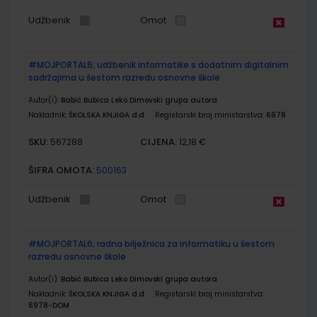
Udžbenik
Omot
#MOJPORTAL6; udžbenik informatike s dodatnim digitalnim
sadržajima u šestom razredu osnovne škole
Autor(i):
Babić Bubica Leko Dimovski grupa autora
Nakladnik:
ŠKOLSKA KNJIGA d.d.
Registarski broj ministarstva:
6978
SKU:
CIJENA:
567288
12,18 €
ŠIFRA OMOTA:
500163
Udžbenik
Omot
#MOJPORTAL6; radna bilježnica za informatiku u šestom
razredu osnovne škole
Autor(i):
Babić Bubica Leko Dimovski grupa autora
Nakladnik:
ŠKOLSKA KNJIGA d.d.
Registarski broj ministarstva:
6978-DOM