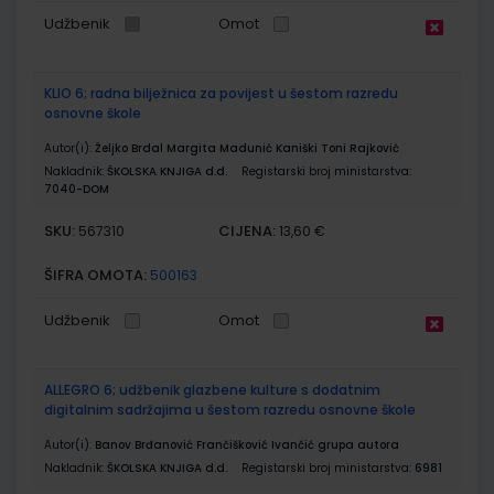
Udžbenik
Omot
KLIO 6; radna bilježnica za povijest u šestom razredu
osnovne škole
Autor(i):
Željko Brdal Margita Madunić Kaniški Toni Rajković
Nakladnik:
ŠKOLSKA KNJIGA d.d.
Registarski broj ministarstva:
7040-DOM
SKU:
CIJENA:
567310
13,60 €
ŠIFRA OMOTA:
500163
Udžbenik
Omot
ALLEGRO 6; udžbenik glazbene kulture s dodatnim
digitalnim sadržajima u šestom razredu osnovne škole
Autor(i):
Banov Brđanović Frančišković Ivančić grupa autora
Nakladnik:
ŠKOLSKA KNJIGA d.d.
Registarski broj ministarstva:
6981