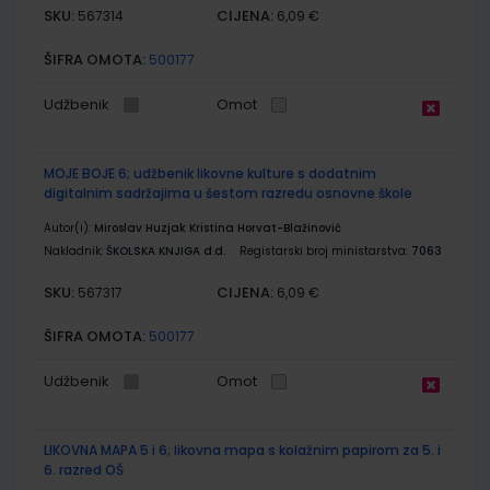
SKU:
CIJENA:
567314
6,09 €
ŠIFRA OMOTA:
500177
Udžbenik
Omot
MOJE BOJE 6; udžbenik likovne kulture s dodatnim
digitalnim sadržajima u šestom razredu osnovne škole
Autor(i):
Miroslav Huzjak Kristina Horvat-Blažinović
Nakladnik:
ŠKOLSKA KNJIGA d.d.
Registarski broj ministarstva:
7063
SKU:
CIJENA:
567317
6,09 €
ŠIFRA OMOTA:
500177
Udžbenik
Omot
LIKOVNA MAPA 5 i 6; likovna mapa s kolažnim papirom za 5. i
6. razred OŠ