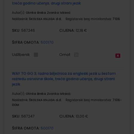
treća godina učenja, drugi strani jezik
Autor(i):
Olinka Breka Zvonka Ivković
Nakladnik:
ŠKOLSKA KNJIGA d.d.
Registarski broj ministarstva:
7106
SKU:
CIJENA:
567246
12,18 €
ŠIFRA OMOTA:
500170
Udžbenik
Omot
WAY TO GO 3; radna bilježnica za engleski jezik u šestom
razredu osnovne škole, treća godina učenja, drugi strani
jezik
Autor(i):
Olinka Breka Zvonka Ivković
Nakladnik:
ŠKOLSKA KNJIGA d.d.
Registarski broj ministarstva:
7106-
DOM
SKU:
CIJENA:
567247
13,00 €
ŠIFRA OMOTA:
500170