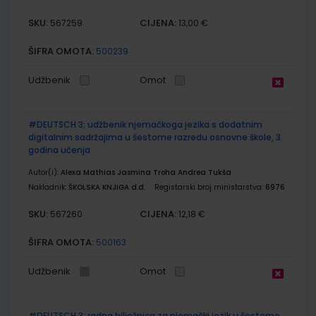
SKU:
CIJENA:
567259
13,00 €
ŠIFRA OMOTA:
500239
Udžbenik
Omot
#DEUTSCH 3; udžbenik njemačkoga jezika s dodatnim
digitalnim sadržajima u šestome razredu osnovne škole, 3.
godina učenja
Autor(i):
Alexa Mathias Jasmina Troha Andrea Tukša
Nakladnik:
ŠKOLSKA KNJIGA d.d.
Registarski broj ministarstva:
6976
SKU:
CIJENA:
567260
12,18 €
ŠIFRA OMOTA:
500163
Udžbenik
Omot
#DEUTSCH 3; radna bilježnica za njemački jezik u šestome