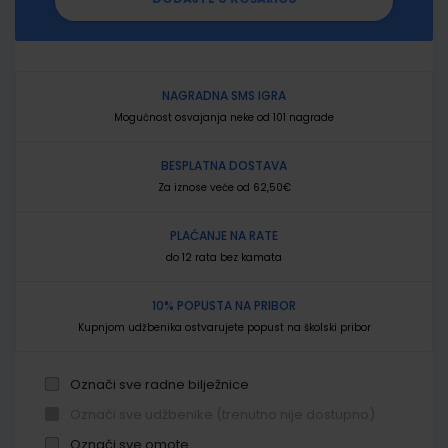
NAGRADNA SMS IGRA
Mogućnost osvajanja neke od 101 nagrade
BESPLATNA DOSTAVA
Za iznose veće od 62,50€
PLAĆANJE NA RATE
do 12 rata bez kamata
10% POPUSTA NA PRIBOR
Kupnjom udžbenika ostvarujete popust na školski pribor
Označi sve radne bilježnice
Označi sve udžbenike (trenutno nije dostupno)
Označi sve omote