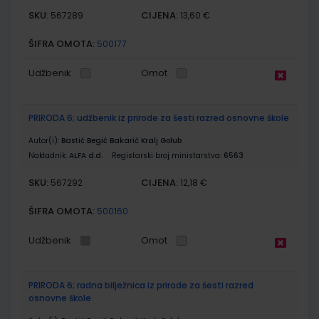
SKU:
CIJENA:
567289
13,60 €
ŠIFRA OMOTA:
500177
Udžbenik
Omot
PRIRODA 6; udžbenik iz prirode za šesti razred osnovne škole
Autor(i):
Bastić Begić Bakarić Kralj Golub
Nakladnik:
ALFA d.d.
Registarski broj ministarstva:
6563
SKU:
CIJENA:
567292
12,18 €
ŠIFRA OMOTA:
500160
Udžbenik
Omot
PRIRODA 6; radna bilježnica iz prirode za šesti razred
osnovne škole