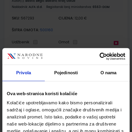
Autor(i):
Bastić Begić Bakarić Kralj Golub
Nakladnik:
ALFA d.d.
Registarski broj ministarstva:
6563-DOM
SKU:
CIJENA:
567293
12,00 €
ŠIFRA OMOTA:
500160
Udžbenik
Omot
GEA 2; udžbenik geografije s dodatnim digitalnim
sadržajima u šestom razredu osnovne škole
Privola
Pojedinosti
O nama
Autor(i):
Orešić Tišma Vuk Bujan Kralj
Nakladnik:
ŠKOLSKA KNJIGA d.d.
Registarski broj ministarstva:
7018
SKU:
CIJENA:
567302
12,18 €
Ova web-stranica koristi kolačiće
Kolačiće upotrebljavamo kako bismo personalizirali
ŠIFRA OMOTA:
500175
sadržaj i oglase, omogućili značajke društvenih medija i
Udžbenik
Omot
analizirali promet. Isto tako, podatke o vašoj upotrebi
naše web-lokacije dijelimo s partnerima za društvene
medije, oglašavanje i analizu, a oni ih mogu kombinirati s