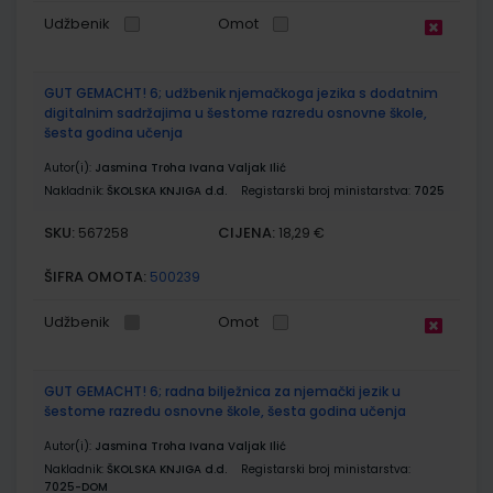
Udžbenik
Omot
GUT GEMACHT! 6; udžbenik njemačkoga jezika s dodatnim
digitalnim sadržajima u šestome razredu osnovne škole,
šesta godina učenja
Autor(i):
Jasmina Troha Ivana Valjak Ilić
Nakladnik:
ŠKOLSKA KNJIGA d.d.
Registarski broj ministarstva:
7025
SKU:
CIJENA:
567258
18,29 €
ŠIFRA OMOTA:
500239
Udžbenik
Omot
GUT GEMACHT! 6; radna bilježnica za njemački jezik u
šestome razredu osnovne škole, šesta godina učenja
Autor(i):
Jasmina Troha Ivana Valjak Ilić
Nakladnik:
ŠKOLSKA KNJIGA d.d.
Registarski broj ministarstva:
7025-DOM