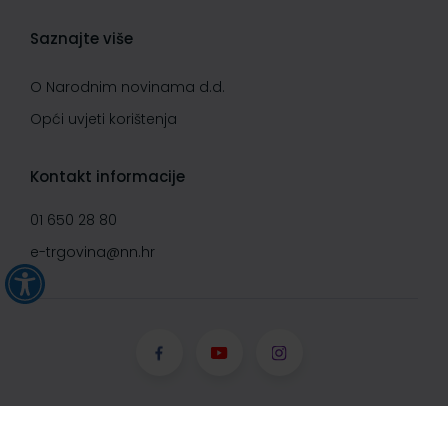
Saznajte više
O Narodnim novinama d.d.
Opći uvjeti korištenja
Kontakt informacije
01 650 28 80
e-trgovina@nn.hr