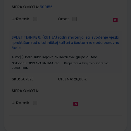
ŠIFRA OMOTA:
500156
Udžbenik
Omot
SVIJET TEHNIKE 6; (KUTIJA) radni materijal za izvođenje vježbi
i praktičan rad u tehničkoj kulturi u šestom razredu osnovne
škole
Autor(i):
Delić Jukić Koprivnjak Kovačević grupa autora
Nakladnik:
ŠKOLSKA KNJIGA d.d.
Registarski broj ministarstva:
7089-DOM
SKU:
CIJENA:
567323
28,00 €
ŠIFRA OMOTA:
Udžbenik