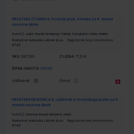
Grupirani
HRVATSKA ČITANKA 6; hrvatski jezik, čitanka za 6. razred
proizvodi
osnovne škole
Autor(i):
Jukić Kovač Kraševac Težak Tunuković Valec-Rebić
Nakladnik:
NAKLADA LJEVAK d.o.o.
Registarski broj ministarstva:
6742
SKU:
CIJENA:
567230
17,21 €
ŠIFRA OMOTA:
500161
Udžbenik
Omot
HRVATSKA KRIJESNICA 6; udžbenik iz hrvatskoga jezika za 6.
razred osnovne škole
Autor(i):
Slavica Kovač Mirjana Jukić
Nakladnik:
NAKLADA LJEVAK d.o.o.
Registarski broj ministarstva:
6743