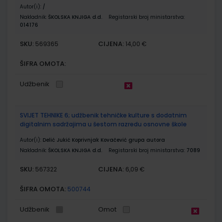
Autor(i):
/
Nakladnik:
ŠKOLSKA KNJIGA d.d.
Registarski broj ministarstva:
014176
SKU:
CIJENA:
569365
14,00 €
ŠIFRA OMOTA:
Udžbenik
SVIJET TEHNIKE 6; udžbenik tehničke kulture s dodatnim
digitalnim sadržajima u šestom razredu osnovne škole
Autor(i):
Delić Jukić Koprivnjak Kovačević grupa autora
Nakladnik:
ŠKOLSKA KNJIGA d.d.
Registarski broj ministarstva:
7089
SKU:
CIJENA:
567322
6,09 €
ŠIFRA OMOTA:
500744
Udžbenik
Omot