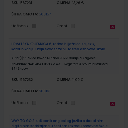
SKU:
CIJENA:
567231
13,26 €
ŠIFRA OMOTA:
500157
Udžbenik
Omot
HRVATSKA KRIJESNICA 6; radna bilježnica za jezik,
komunikaciju i književnost za VI. razred osnovne škole
Autor(i):
Slavica Kovač Mirjana Jukić Danijela Zagorec
Nakladnik:
NAKLADA LJEVAK d.o.o.
Registarski broj ministarstva:
6743-DOM
SKU:
CIJENA:
567232
11,00 €
ŠIFRA OMOTA:
500161
Udžbenik
Omot
WAY TO GO 3; udžbenik engleskog jezika s dodatnim
digitalnim sadržajima u šestom razredu osnovne škole,