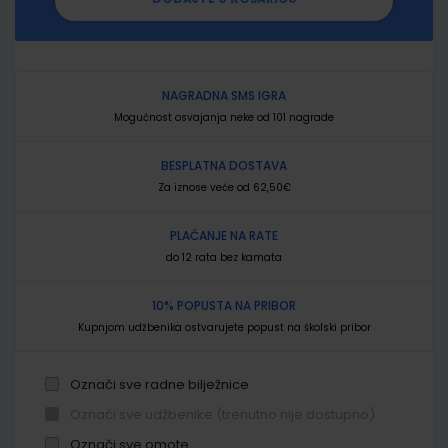
NAGRADNA SMS IGRA
Mogućnost osvajanja neke od 101 nagrade
BESPLATNA DOSTAVA
Za iznose veće od 62,50€
PLAĆANJE NA RATE
do 12 rata bez kamata
10% POPUSTA NA PRIBOR
Kupnjom udžbenika ostvarujete popust na školski pribor
Označi sve radne bilježnice
Označi sve udžbenike (trenutno nije dostupno)
Označi sve omote