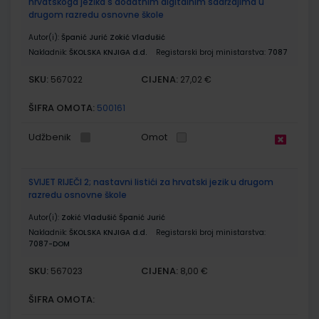
hrvatskoga jezika s dodatnim digitalnim sadržajima u
drugom razredu osnovne škole
Autor(i):
Španić Jurić Zokić Vladušić
Nakladnik:
ŠKOLSKA KNJIGA d.d.
Registarski broj ministarstva:
7087
SKU:
CIJENA:
567022
27,02 €
ŠIFRA OMOTA:
500161
Udžbenik
Omot
SVIJET RIJEČI 2; nastavni listići za hrvatski jezik u drugom
razredu osnovne škole
Autor(i):
Zokić Vladušić Španić Jurić
Nakladnik:
ŠKOLSKA KNJIGA d.d.
Registarski broj ministarstva:
7087-DOM
SKU:
CIJENA:
567023
8,00 €
ŠIFRA OMOTA: