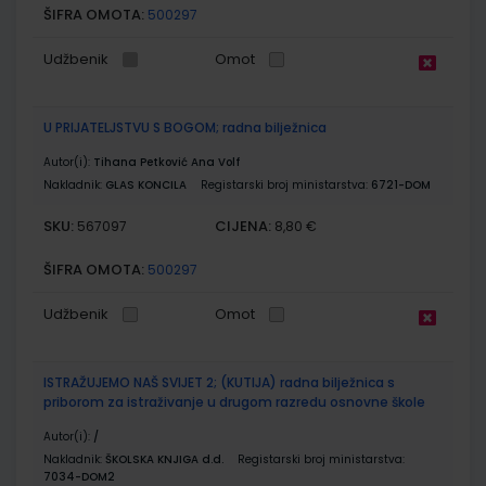
ŠIFRA OMOTA:
500297
Udžbenik
Omot
U PRIJATELJSTVU S BOGOM; radna bilježnica
Autor(i):
Tihana Petković Ana Volf
Nakladnik:
GLAS KONCILA
Registarski broj ministarstva:
6721-DOM
SKU:
CIJENA:
567097
8,80 €
ŠIFRA OMOTA:
500297
Udžbenik
Omot
ISTRAŽUJEMO NAŠ SVIJET 2; (KUTIJA) radna bilježnica s
priborom za istraživanje u drugom razredu osnovne škole
Autor(i):
/
Nakladnik:
ŠKOLSKA KNJIGA d.d.
Registarski broj ministarstva:
7034-DOM2