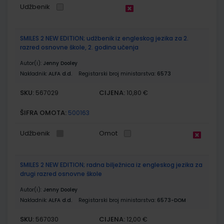
Udžbenik
SMILES 2 NEW EDITION; udžbenik iz engleskog jezika za 2.
razred osnovne škole, 2. godina učenja
Autor(i):
Jenny Dooley
Nakladnik:
ALFA d.d.
Registarski broj ministarstva:
6573
SKU:
CIJENA:
567029
10,80 €
ŠIFRA OMOTA:
500163
Udžbenik
Omot
SMILES 2 NEW EDITION; radna bilježnica iz engleskog jezika za
drugi razred osnovne škole
Autor(i):
Jenny Dooley
Nakladnik:
ALFA d.d.
Registarski broj ministarstva:
6573-DOM
SKU:
CIJENA:
567030
12,00 €