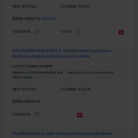
SKU:
CIJENA:
567093
11,00 €
ŠIFRA OMOTA:
500239
Udžbenik
Omot
ISTRAŽUJEMO NAŠ SVIJET 2; nastavni listići za prirodu i
društvo u drugom razredu osnovne škole
Autor(i):
Stjepan Krajček
Nakladnik:
ŠKOLSKA KNJIGA d.d.
Registarski broj ministarstva:
7034-DOM3
SKU:
CIJENA:
567094
10,00 €
ŠIFRA OMOTA:
Udžbenik
GLAZBENI KRUG 2; radni obrazovni materijali glazbene