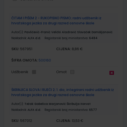
Grupirani
ČITAM I PIŠEM 2 - RUKOPISNO PISMO; radni udžbenik iz
proizvodi
hrvatskoga jezika za drugi razred osnovne škole
Autor(i):
Pavličević-Franić Velički Aladrović Slovaček Domišljanović
Nakladnik:
ALFA d.d.
Registarski broj ministarstva:
6484
SKU:
CIJENA:
567951
8,86 €
ŠIFRA OMOTA:
500160
Udžbenik
Omot
ŠKRINJICA SLOVA I RIJEČI 2; 1. dio, integrirani radni udžbenik iz
hrvatskoga jezika za drugi razred osnovne škole
Autor(i):
Težak Gabelica Marjanović Škribulja Horvat
Nakladnik:
ALFA d.d.
Registarski broj ministarstva:
6577
SKU:
CIJENA:
567012
13,53 €