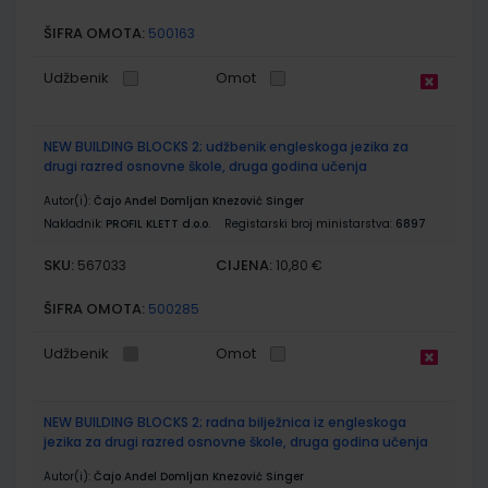
ŠIFRA OMOTA:
500163
Udžbenik
Omot
NEW BUILDING BLOCKS 2; udžbenik engleskoga jezika za
drugi razred osnovne škole, druga godina učenja
Autor(i):
Čajo Anđel Domljan Knezović Singer
Nakladnik:
PROFIL KLETT d.o.o.
Registarski broj ministarstva:
6897
SKU:
CIJENA:
567033
10,80 €
ŠIFRA OMOTA:
500285
Udžbenik
Omot
NEW BUILDING BLOCKS 2; radna bilježnica iz engleskoga
jezika za drugi razred osnovne škole, druga godina učenja
Autor(i):
Čajo Anđel Domljan Knezović Singer