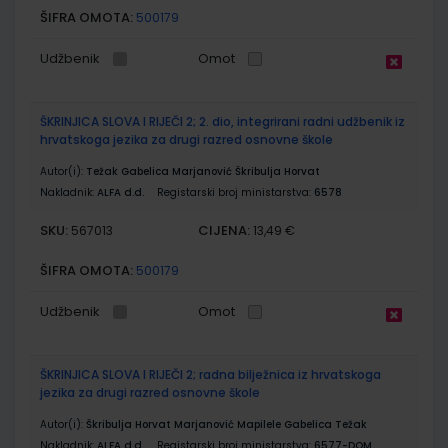
ŠIFRA OMOTA:
500179
Udžbenik
Omot
ŠKRINJICA SLOVA I RIJEČI 2; 2. dio, integrirani radni udžbenik iz
hrvatskoga jezika za drugi razred osnovne škole
Autor(i):
Težak Gabelica Marjanović Škribulja Horvat
Nakladnik:
ALFA d.d.
Registarski broj ministarstva:
6578
SKU:
CIJENA:
567013
13,49 €
ŠIFRA OMOTA:
500179
Udžbenik
Omot
ŠKRINJICA SLOVA I RIJEČI 2; radna bilježnica iz hrvatskoga
jezika za drugi razred osnovne škole
Autor(i):
Škribulja Horvat Marjanović Mapilele Gabelica Težak
Nakladnik:
ALFA d.d.
Registarski broj ministarstva:
6577-DOM