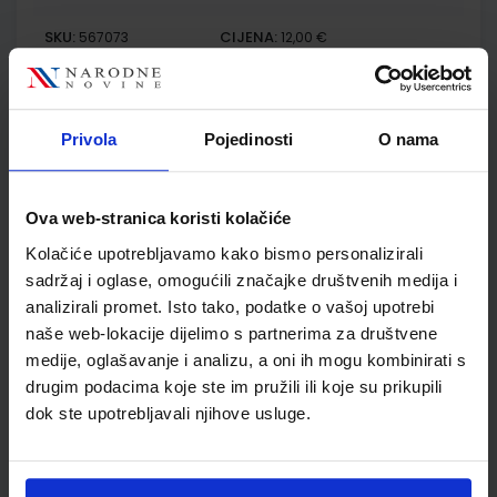
SKU:
CIJENA:
567073
12,00 €
ŠIFRA OMOTA:
500239
Udžbenik
Omot
Privola
Pojedinosti
O nama
MOJ SRETNI BROJ 2; nastavni listići za matematiku u
drugome razredu osnovne škole
Ova web-stranica koristi kolačiće
Kolačiće upotrebljavamo kako bismo personalizirali
Autor(i):
Sanja Jakovljević Rogić Dubravka Miklec Graciella Prtajin
Nakladnik:
ŠKOLSKA KNJIGA d.d.
Registarski broj ministarstva:
sadržaj i oglase, omogućili značajke društvenih medija i
7059-DOM3
analizirali promet. Isto tako, podatke o vašoj upotrebi
naše web-lokacije dijelimo s partnerima za društvene
SKU:
CIJENA:
567074
9,50 €
medije, oglašavanje i analizu, a oni ih mogu kombinirati s
ŠIFRA OMOTA:
drugim podacima koje ste im pružili ili koje su prikupili
dok ste upotrebljavali njihove usluge.
Udžbenik
E-SVIJET 2; radni udžbenik informatike s dodatnim