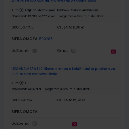
kulture za učenike drugih razreda osnovne škole
Autor(i):
Željkica Mamić Ana Janković Ružica Ambruš Kiš
Nakladnik:
PROFIL KLETT d.o.o.
Registarski broj ministarstva:
SKU:
CIJENA:
567755
11,00 €
ŠIFRA OMOTA:
500285
Udžbenik
Omot
LIKOVNA MAPA 1 i 2; likovna mapa s kolaž i raster papirom za
1. i 2. razred osnovne škole
Autor(i):
/
Nakladnik:
ALFA d.d.
Registarski broj ministarstva:
SKU:
CIJENA:
991734
12,50 €
ŠIFRA OMOTA:
Udžbenik