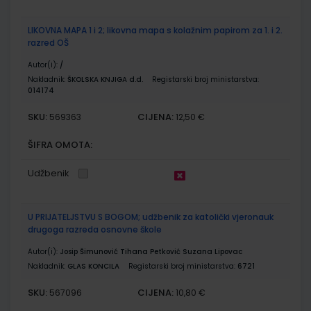
LIKOVNA MAPA 1 i 2; likovna mapa s kolažnim papirom za 1. i 2.
razred OŠ
Autor(i):
/
Nakladnik:
ŠKOLSKA KNJIGA d.d.
Registarski broj ministarstva:
014174
SKU:
CIJENA:
569363
12,50 €
ŠIFRA OMOTA:
Udžbenik
U PRIJATELJSTVU S BOGOM; udžbenik za katolički vjeronauk
drugoga razreda osnovne škole
Autor(i):
Josip Šimunović Tihana Petković Suzana Lipovac
Nakladnik:
GLAS KONCILA
Registarski broj ministarstva:
6721
SKU:
CIJENA:
567096
10,80 €