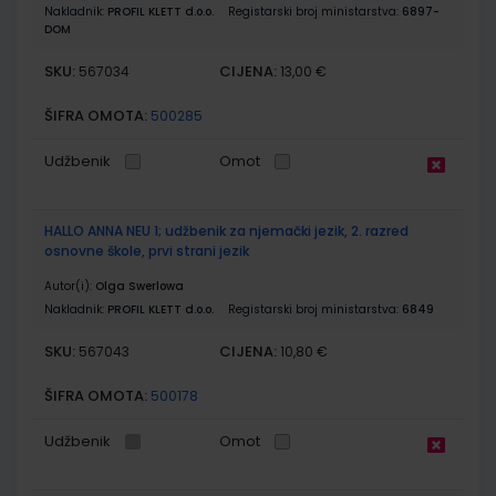
Nakladnik:
PROFIL KLETT d.o.o.
Registarski broj ministarstva:
6897-
DOM
SKU:
CIJENA:
567034
13,00 €
ŠIFRA OMOTA:
500285
Udžbenik
Omot
HALLO ANNA NEU 1; udžbenik za njemački jezik, 2. razred
osnovne škole, prvi strani jezik
Autor(i):
Olga Swerlowa
Nakladnik:
PROFIL KLETT d.o.o.
Registarski broj ministarstva:
6849
SKU:
CIJENA:
567043
10,80 €
ŠIFRA OMOTA:
500178
Udžbenik
Omot