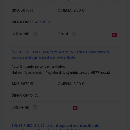
SKU:
CIJENA:
567014
9,50 €
ŠIFRA OMOTA:
500167
Udžbenik
Omot
ŠKRINJICA SLOVA I RIJEČI 2; nastavni listići iz hrvatskoga
jezika za drugi razred osnovne škole
Autor(i):
Janja Kolak Vesna Vlahov
Nakladnik:
ALFA d.d.
Registarski broj ministarstva:
6577-DOM2
SKU:
CIJENA:
567015
8,00 €
ŠIFRA OMOTA:
Udžbenik
SVIJET RIJEČI 2; 1. I 2. dio, integrirani radni udžbenik