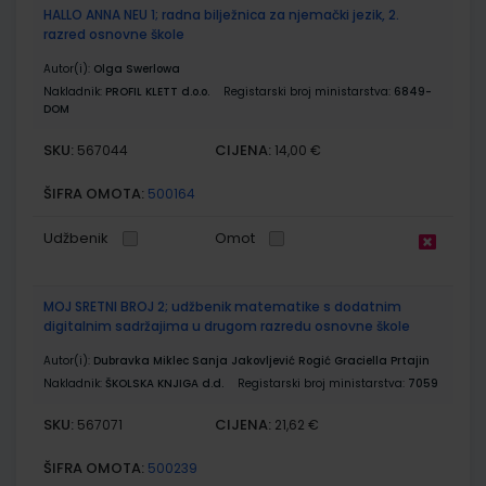
HALLO ANNA NEU 1; radna bilježnica za njemački jezik, 2.
razred osnovne škole
Autor(i):
Olga Swerlowa
Nakladnik:
PROFIL KLETT d.o.o.
Registarski broj ministarstva:
6849-
DOM
SKU:
CIJENA:
567044
14,00 €
ŠIFRA OMOTA:
500164
Udžbenik
Omot
MOJ SRETNI BROJ 2; udžbenik matematike s dodatnim
digitalnim sadržajima u drugom razredu osnovne škole
Autor(i):
Dubravka Miklec Sanja Jakovljević Rogić Graciella Prtajin
Nakladnik:
ŠKOLSKA KNJIGA d.d.
Registarski broj ministarstva:
7059
SKU:
CIJENA:
567071
21,62 €
ŠIFRA OMOTA:
500239