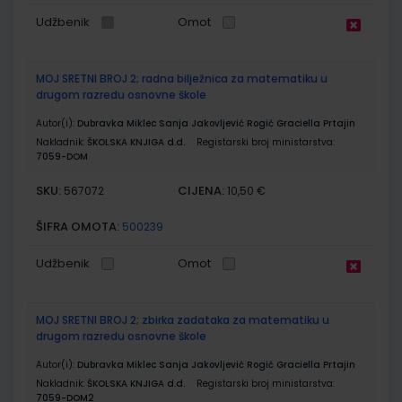
Udžbenik
Omot
MOJ SRETNI BROJ 2; radna bilježnica za matematiku u
drugom razredu osnovne škole
Autor(i):
Dubravka Miklec Sanja Jakovljević Rogić Graciella Prtajin
Nakladnik:
ŠKOLSKA KNJIGA d.d.
Registarski broj ministarstva:
7059-DOM
SKU:
CIJENA:
567072
10,50 €
ŠIFRA OMOTA:
500239
Udžbenik
Omot
MOJ SRETNI BROJ 2; zbirka zadataka za matematiku u
drugom razredu osnovne škole
Autor(i):
Dubravka Miklec Sanja Jakovljević Rogić Graciella Prtajin
Nakladnik:
ŠKOLSKA KNJIGA d.d.
Registarski broj ministarstva:
7059-DOM2