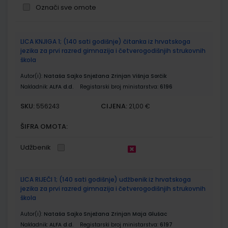
Označi sve omote
Grupirani
LICA KNJIGA 1; (140 sati godišnje) čitanka iz hrvatskoga
proizvodi
jezika za prvi razred gimnazija i četverogodišnjih strukovnih
škola
Autor(i):
Nataša Sajko Snježana Zrinjan Višnja Sorčik
Nakladnik:
ALFA d.d.
Registarski broj ministarstva:
6196
SKU:
CIJENA:
556243
21,00 €
ŠIFRA OMOTA:
Udžbenik
LICA RIJEČI 1; (140 sati godišnje) udžbenik iz hrvatskoga
jezika za prvi razred gimnazija i četverogodišnjih strukovnih
škola
Autor(i):
Nataša Sajko Snježana Zrinjan Maja Glušac
Nakladnik:
ALFA d.d.
Registarski broj ministarstva:
6197