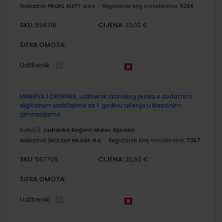
Nakladnik:
PROFIL KLETT d.o.o.
Registarski broj ministarstva:
6266
SKU:
CIJENA:
556316
33,00 €
ŠIFRA OMOTA:
Udžbenik
MINERVA 1 ORIGINES; udžbenik latinskog jezika s dodatnim
digitalnim sadržajima za 1. godinu učenja u klasičnim
gimnazijama
Autor(i):
Jadranka Bagarić Mislav Gjurašin
Nakladnik:
ŠKOLSKA KNJIGA d.d.
Registarski broj ministarstva:
7057
SKU:
CIJENA:
567705
25,50 €
ŠIFRA OMOTA:
Udžbenik