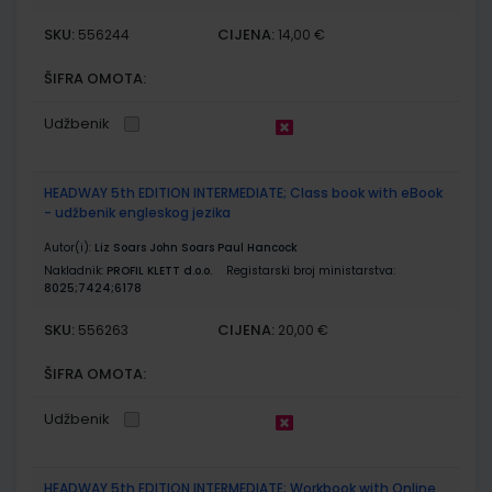
SKU:
CIJENA:
556244
14,00 €
ŠIFRA OMOTA:
Udžbenik
HEADWAY 5th EDITION INTERMEDIATE; Class book with eBook
- udžbenik engleskog jezika
Autor(i):
Liz Soars John Soars Paul Hancock
Nakladnik:
PROFIL KLETT d.o.o.
Registarski broj ministarstva:
8025;7424;6178
SKU:
CIJENA:
556263
20,00 €
ŠIFRA OMOTA:
Udžbenik
HEADWAY 5th EDITION INTERMEDIATE; Workbook with Online