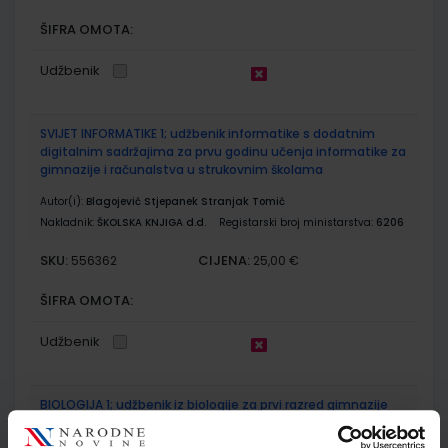
ŠIFRA OMOTA:
Udžbenik
SVIJET INFORMATIKE 1; udžbenik informatike s dodatnim
digitalnim sadržajima za prvu godinu učenja informatike za
gimnazije i računalstva u strukovnim školama
Autor(i):
Blagojević Stjepanek Stranjak Tomić
Nakladnik:
ŠKOLSKA KNJIGA d.d.
Registarski broj ministarstva:
6206
SKU:
CIJENA:
556362
25,00 €
ŠIFRA OMOTA:
Udžbenik
BIOLOGIJA 1; udžbenik iz biologije za prvi razred gimnazije
Autor(i):
Bogut Đumlija Futivić Remenar