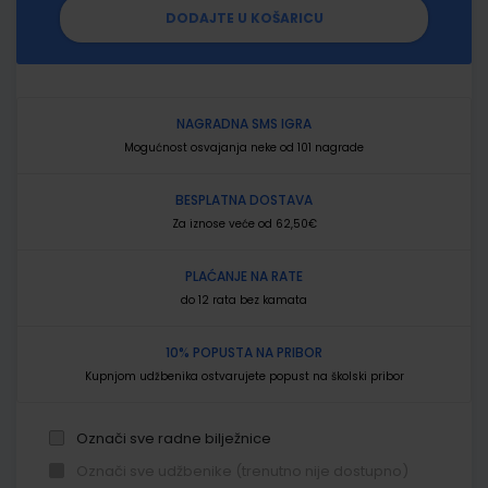
DODAJTE U KOŠARICU
NAGRADNA SMS IGRA
Mogućnost osvajanja neke od 101 nagrade
BESPLATNA DOSTAVA
Za iznose veće od 62,50€
PLAĆANJE NA RATE
do 12 rata bez kamata
10% POPUSTA NA PRIBOR
Kupnjom udžbenika ostvarujete popust na školski pribor
Označi sve radne bilježnice
Označi sve udžbenike (trenutno nije dostupno)