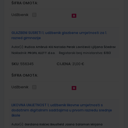
ŠIFRA OMOTA:
Udžbenik
GLAZBENI SUSRETI 1; udžbenik glazbene umjetnosti za 1.
razred gimnazije
Autor(i):
Ružica Ambruš-Kiš Nataša Perak Lovričević Ljiljana Ščedrov
Nakladnik:
PROFIL KLETT d.o.o.
Registarski broj ministarstva:
6193
SKU:
CIJENA:
556345
21,00 €
ŠIFRA OMOTA:
Udžbenik
LIKOVNA UMJETNOST 1; udžbenik likovne umjetnosti s
dodatnim digitalnim sadržajima u prvom razredu srednje
škole
Autor(i):
Gordana Košćec Bousfield Jasna Salamon Mirjana