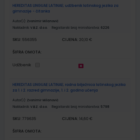
HEREDITAS LINGUAE LATINAE; udžbenik latinskog jezika za
gimnazije - čitanka
Autor(i):
Zvonimir Milanović
Nakladnik:
V.B.Z. d.o.o.
Registarski broj ministarstva:
6226
SKU:
CIJENA:
556355
20,10 €
ŠIFRA OMOTA:
Udžbenik
HEREDITAS LINGUAE LATINAE; radna bilježnica latinskog jezika
za 1. i 2. razred gimnazije, 1. i 2. godina učenja
Autor(i):
Zvonimir Milanović
Nakladnik:
V.B.Z. d.o.o.
Registarski broj ministarstva:
5798
SKU:
CIJENA:
779635
14,60 €
ŠIFRA OMOTA: