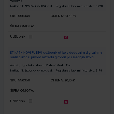
Vučković
Nakladnik:
ŠKOLSKA KNJIGA d.d.
Registarski broj ministarstva:
6228
SKU:
CIJENA:
556349
23,60 €
ŠIFRA OMOTA:
Udžbenik
ETIKA 1 - NOVI PUTEVI; udžbenik etike s dodatnim digitalnim
sadržajima u prvom razredu gimnazija i srednjih škola
Autor(i):
Igor Lukić Marina Katinić Marko Zec
Nakladnik:
ŠKOLSKA KNJIGA d.d.
Registarski broj ministarstva:
6178
SKU:
CIJENA:
556350
20,10 €
ŠIFRA OMOTA:
Udžbenik