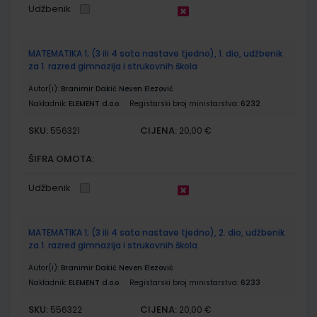
Udžbenik
MATEMATIKA 1; (3 ili 4 sata nastave tjedno), 1. dio, udžbenik
za 1. razred gimnazija i strukovnih škola
Autor(i):
Branimir Dakić Neven Elezović
Nakladnik:
ELEMENT d.o.o.
Registarski broj ministarstva:
6232
SKU:
CIJENA:
556321
20,00 €
ŠIFRA OMOTA:
Udžbenik
MATEMATIKA 1; (3 ili 4 sata nastave tjedno), 2. dio, udžbenik
za 1. razred gimnazija i strukovnih škola
Autor(i):
Branimir Dakić Neven Elezović
Nakladnik:
ELEMENT d.o.o.
Registarski broj ministarstva:
6233
SKU:
CIJENA:
556322
20,00 €