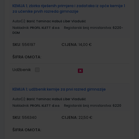
KEMIJA 1; zbirka riješenih primjera i zadataka iz opće kemije 1
za učenike prvih razreda gimnazije
Autor(i):
Barić Tominac Habuš Liber Vladušić
Nakladnik:
PROFIL KLETT d.o.o.
Registarski broj ministarstva:
6220-
DOM
SKU:
CIJENA:
556197
14,00 €
ŠIFRA OMOTA:
Udžbenik
KEMIJA 1; udžbenik kemije za prvi razred gimnazije
Autor(i):
Barić Tominac Habuš Liber Vladušić
Nakladnik:
PROFIL KLETT d.o.o.
Registarski broj ministarstva:
6220
SKU:
CIJENA:
556340
22,50 €
ŠIFRA OMOTA: