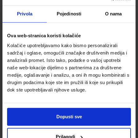
Nakladnik:
ALFA d.d.
Registarski broj ministarstva:
6164
Privola
Pojedinosti
O nama
SKU:
CIJENA:
556330
21,00 €
ŠIFRA OMOTA:
Ova web-stranica koristi kolačiće
Udžbenik
Kolačiće upotrebljavamo kako bismo personalizirali
sadržaj i oglase, omogućili značajke društvenih medija i
BIOLOGIJA 1; radna bilježnica iz biologije za prvi razred
analizirali promet. Isto tako, podatke o vašoj upotrebi
gimnazije
naše web-lokacije dijelimo s partnerima za društvene
Autor(i):
Bogut Đumlija Futivić Remenar
medije, oglašavanje i analizu, a oni ih mogu kombinirati s
Nakladnik:
ALFA d.d.
Registarski broj ministarstva:
6164-DOM
drugim podacima koje ste im pružili ili koje su prikupili
dok ste upotrebljavali njihove usluge.
SKU:
CIJENA:
556491
13,00 €
ŠIFRA OMOTA:
Dopusti sve
Udžbenik
Prilagodi
FIZIKA 1; udžbenik iz fizike za prvi razred gimnazije