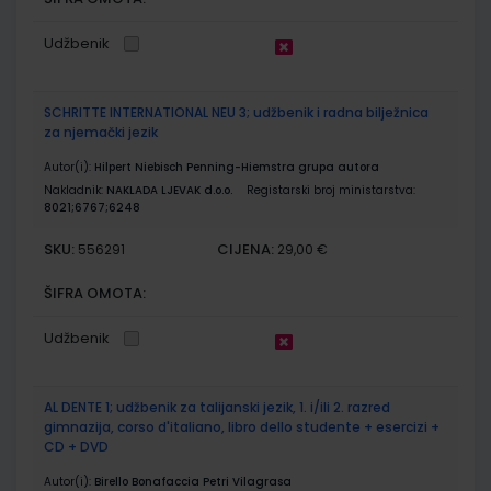
Udžbenik
SCHRITTE INTERNATIONAL NEU 3; udžbenik i radna bilježnica
za njemački jezik
Autor(i):
Hilpert Niebisch Penning-Hiemstra grupa autora
Nakladnik:
NAKLADA LJEVAK d.o.o.
Registarski broj ministarstva:
8021;6767;6248
SKU:
CIJENA:
556291
29,00 €
ŠIFRA OMOTA:
Udžbenik
AL DENTE 1; udžbenik za talijanski jezik, 1. i/ili 2. razred
gimnazija, corso d'italiano, libro dello studente + esercizi +
CD + DVD
Autor(i):
Birello Bonafaccia Petri Vilagrasa