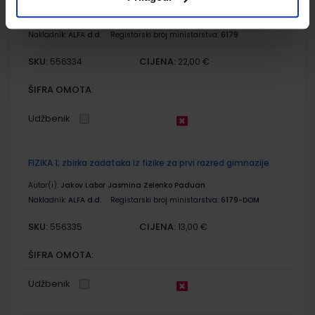
Autor(i):
Jakov Labor Jasmina Zelenko Paduan
Nakladnik:
ALFA d.d.
Registarski broj ministarstva:
6179
SKU:
CIJENA:
556334
22,00 €
ŠIFRA OMOTA:
Udžbenik
FIZIKA 1; zbirka zadataka iz fizike za prvi razred gimnazije
Autor(i):
Jakov Labor Jasmina Zelenko Paduan
Nakladnik:
ALFA d.d.
Registarski broj ministarstva:
6179-DOM
SKU:
CIJENA:
556335
13,00 €
ŠIFRA OMOTA:
Udžbenik