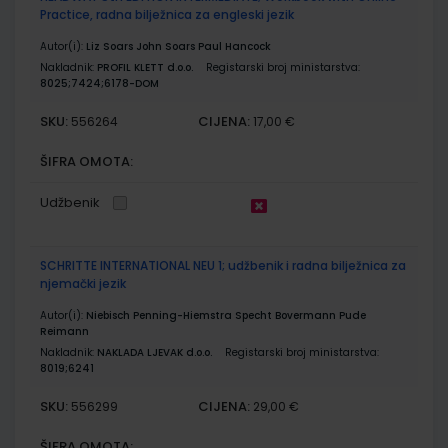
Practice, radna bilježnica za engleski jezik
Autor(i):
Liz Soars John Soars Paul Hancock
Nakladnik:
PROFIL KLETT d.o.o.
Registarski broj ministarstva:
8025;7424;6178-DOM
SKU:
CIJENA:
556264
17,00 €
ŠIFRA OMOTA:
Udžbenik
SCHRITTE INTERNATIONAL NEU 1; udžbenik i radna bilježnica za
njemački jezik
Autor(i):
Niebisch Penning-Hiemstra Specht Bovermann Pude
Reimann
Nakladnik:
NAKLADA LJEVAK d.o.o.
Registarski broj ministarstva:
8019;6241
SKU:
CIJENA:
556299
29,00 €
ŠIFRA OMOTA: