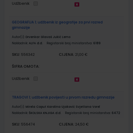
Udžbenik
GEOGRAFIJA 1; udžbenik iz geografije za prvi razred
gimnazije
Autor(i):
Drvenkar Glavaš Jukić Lemo
Nakladnik:
ALFA d.d.
Registarski broj ministarstva:
6189
SKU:
CIJENA:
556342
21,00 €
ŠIFRA OMOTA:
Udžbenik
TRAGOVI 1; udžbenik povijesti u prvom razredu gimnazije
Autor(i):
Mirela Caput Karolina Ujaković Svjetlana Vorel
Nakladnik:
ŠKOLSKA KNJIGA d.d.
Registarski broj ministarstva:
6472
SKU:
CIJENA:
556474
24,50 €